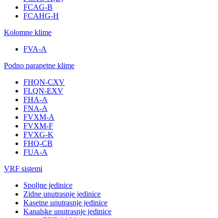
FCAG-B
FCAHG-H
Kolomne klime
FVA-A
Podno parapetne klime
FHQN-CXV
FLQN-EXV
FHA-A
FNA-A
FVXM-A
FVXM-F
FVXG-K
FHQ-CB
FUA-A
VRF sistemi
Spoljne jedinice
Zidne unutrasnje jedinice
Kasetne unutrasnje jedinice
Kanalske unutrasnje jedinice