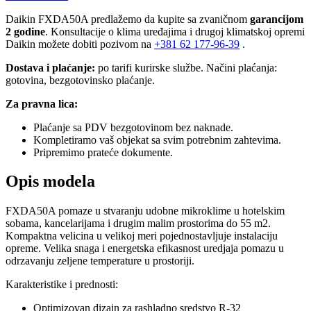
Daikin FXDA50A predlažemo da kupite sa zvaničnom
garancijom
2 godine
. Konsultacije o klima uređajima i drugoj klimatskoj opremi
Daikin možete dobiti pozivom na
+381
62 177-96-39
.
Dostava i plaćanje:
po tarifi kurirske službe. Načini plaćanja:
gotovina, bezgotovinsko plaćanje.
Za pravna lica:
Plaćanje sa PDV bezgotovinom bez naknade.
Kompletiramo vaš objekat sa svim potrebnim zahtevima.
Pripremimo prateće dokumente.
Opis modela
FXDA50A pomaze u stvaranju udobne mikroklime u hotelskim
sobama, kancelarijama i drugim malim prostorima do 55 m2.
Kompaktna velicina u velikoj meri pojednostavljuje instalaciju
opreme. Velika snaga i energetska efikasnost uredjaja pomazu u
odrzavanju zeljene temperature u prostoriji.
Karakteristike i prednosti:
Optimizovan dizajn za rashladno sredstvo R-32