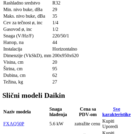
Rashladno sredstvo
R32
Min. nivo buke, dBa
29
Maks. nivo buke, dBa
35
Cev za tečnost ø, inc
1/4
Gasovod ø, inc
1/2
Snaga (V/Hz/F)
220/50/1
Напор, па
44
Instalacija
Horizontalno
Dimenzije (VkSkD), mm
200x950x620
Visina, сm
20
Širina, сm
95
Dubina, сm
62
Težina, kg
27
Slični modeli Daikin
Snaga
Cena sa
Sve
Naziv modela
hlađenja
PDV-om
karakteristike
Kupiti
FXAQ50P
5.6 kW
zatražite cenu
Uporedi
Kupiti