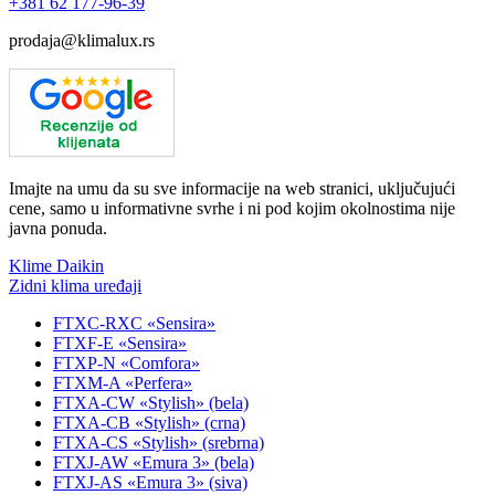
+381
62 177-96-39
prodaja@klimalux.rs
Imajte na umu da su sve informacije na web stranici, uključujući
cene, samo u informativne svrhe i ni pod kojim okolnostima nije
javna ponuda.
Klime Daikin
Zidni klima uređaji
FTXC-RXC «Sensira»
FTXF-E «Sensira»
FTXP-N «Comfora»
FTXM-A «Perfera»
FTXA-CW «Stylish» (bela)
FTXA-CB «Stylish» (crna)
FTXA-CS «Stylish» (srebrna)
FTXJ-AW «Emura 3» (bela)
FTXJ-AS «Emura 3» (siva)