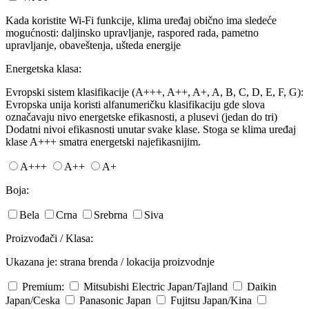
Kada koristite Wi-Fi funkcije, klima uređaj obično ima sledeće
mogućnosti: daljinsko upravljanje, raspored rada, pametno
upravljanje, obaveštenja, ušteda energije
Energetska klasa:
Evropski sistem klasifikacije (A+++, A++, A+, A, B, C, D, E, F, G):
Evropska unija koristi alfanumeričku klasifikaciju gde slova
označavaju nivo energetske efikasnosti, a plusevi (jedan do tri)
Dodatni nivoi efikasnosti unutar svake klase. Stoga se klima uređaj
klase A+++ smatra energetski najefikasnijim.
A+++
A++
A+
Boja:
Bela
Crna
Srebrna
Siva
Proizvođači / Klasa:
Ukazana je: strana brenda / lokacija proizvodnje
Premium:
Mitsubishi Electric
Japan/Tajland
Daikin
Japan/Ceska
Panasonic
Japan
Fujitsu
Japan/Kina