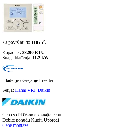
2
Za površinu do
110 m
.
Kapacitet:
38200 BTU
Snaga hlađenja:
11.2 kW
Hlađenje / Grejanje
Inverter
Serija:
Kanal VRF Daikin
Cena sa PDV-om:
saznajte cenu
Dobite ponudu
Kupiti
Uporedi
Cene montaže