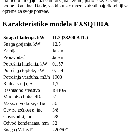
ukljucuju uredjaje razlicitih dizajna - zidne, plafonske, kasetne,
podne i kanalne. Dakle, svaki kupac moze izabrati najprikladniji set
opreme za svoje potrebe.
Karakteristike modela FXSQ100A
Snaga hlađenja, kW
11.2 (38200 BTU)
Snaga grejanja, kW
12.5
Zemlja
Japan
Proizvođač
Japan
Potrošnja hlađenja, kW
0,157
Potrošnja toplote, kW
0,154
Potrošnja vazduha, m3/h
1908
Radna struja, А
1,5
Rashladno sredstvo
R410A
Min. nivo buke, dBa
31
Maks. nivo buke, dBa
36
Cev za tečnost ø, inc
3/8
Gasovod ø, inc
5/8
Odvod kondenzata, mm
32
Snaga (V/Hz/F)
220/50/1