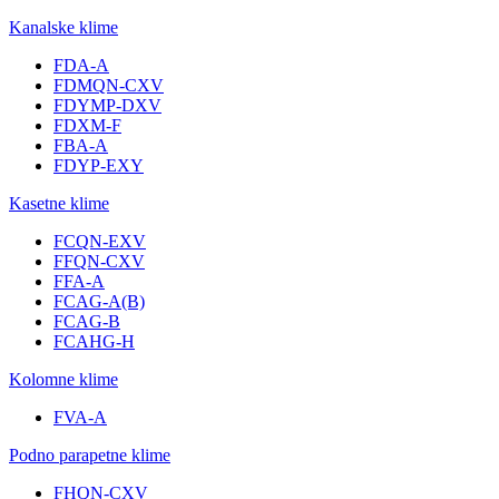
Kanalske klime
FDA-A
FDMQN-CXV
FDYMP-DXV
FDXM-F
FBA-A
FDYP-EXY
Kasetne klime
FCQN-EXV
FFQN-CXV
FFA-A
FCAG-A(B)
FCAG-B
FCAHG-H
Kolomne klime
FVA-A
Podno parapetne klime
FHQN-CXV