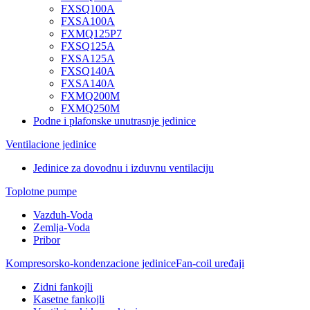
FXSQ100A
FXSA100A
FXMQ125P7
FXSQ125A
FXSA125A
FXSQ140A
FXSA140A
FXMQ200M
FXMQ250M
Podne i plafonske unutrasnje jedinice
Ventilacione jedinice
Jedinice za dovodnu i izduvnu ventilaciju
Toplotne pumpe
Vazduh-Voda
Zemlja-Voda
Pribor
Kompresorsko-kondenzacione jedinice
Fan-coil uređaji
Zidni fankojli
Kasetne fankojli