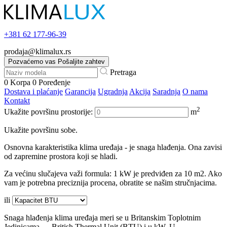
+381
62 177-96-39
prodaja@klimalux.rs
Pozvaćemo vas
Pošaljite zahtev
Pretraga
0
Korpa
0
Poređenje
Dostava i plaćanje
Garancija
Ugradnja
Akcija
Saradnja
O nama
Kontakt
2
Ukažite površinu prostorije:
m
Ukažite površinu sobe.
Osnovna karakteristika klima uređaja - je snaga hlađenja. Ona zavisi
od zapremine prostora koji se hladi.
Za većinu slučajeva važi formula: 1 kW je predviđen za 10 m2. Ako
vam je potrebna preciznija procena, obratite se našim stručnjacima.
ili
Snaga hlađenja klima uređaja meri se u Britanskim Toplotnim
Jedinicama — British Thermal Unit (BTU) i u kW. U