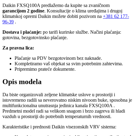
Daikin FXSQ100A predlažemo da kupite sa zvaničnom
garancijom 2 godine
. Konsultacije o klima uređajima i drugoj
klimatskoj opremi Daikin možete dobiti pozivom na
+381
62 177-
96-39
.
Dostava i plaćanje:
po tarifi kurirske službe. Načini plaćanja:
gotovina, bezgotovinsko plaćanje.
Za pravna lica:
Plaćanje sa PDV bezgotovinom bez naknade.
Kompletiramo vaš objekat sa svim potrebnim zahtevima.
Pripremimo prateće dokumente.
Opis modela
Da biste organizovali zeljene klimatske uslove u prostoriji i
istovremeno radili sa neverovatno niskim nivoom buke, sposobna je
multifunkcionalna unutrasnja jedinica kanala FXSQ100A .
Predmetni model radi sa velikom snagom i brzo zagreva ili hladi
vazduh u prostoriji do potrebnih temperaturnih vrednosti.
Karakteristike i prednosti Daikin visezonskih VRV sistema: