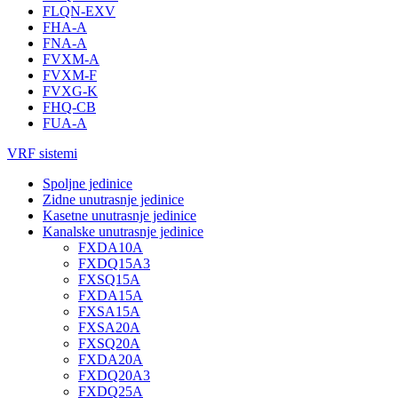
FLQN-EXV
FHA-A
FNA-A
FVXM-A
FVXM-F
FVXG-K
FHQ-CB
FUA-A
VRF sistemi
Spoljne jedinice
Zidne unutrasnje jedinice
Kasetne unutrasnje jedinice
Kanalske unutrasnje jedinice
FXDA10A
FXDQ15A3
FXSQ15A
FXDA15A
FXSA15A
FXSA20A
FXSQ20A
FXDA20A
FXDQ20A3
FXDQ25A