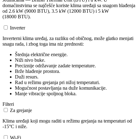
domaćinstvima se najčešće koriste klima uređaji sa snagom hlađenja
od 2.6 kW (9000 BTU), 3.5 kW (12000 BTU) i 5 kW
(18000 BTU).
Inverter
Inverterni klima uređaj, za razliku od običnog, može glatko menjati
snagu rada, i zbog toga ima niz prednosti:
Štednja električne energije.
Niži nivo buke.
Preciznije održavanje zadate temperature.
Brže hlađenje prostora.
Duži resurs.
Rad u režimu grejanja pri nižoj temperaturi.
Mogućnost postavljanja na duže komunikacije.
Manje vibracije spoljnog bloka.
Filteri
Za grejanje
Klima uređaji koji mogu raditi u režimu grejanja na temperaturi od
-15°C i niže.
Wi-Fi