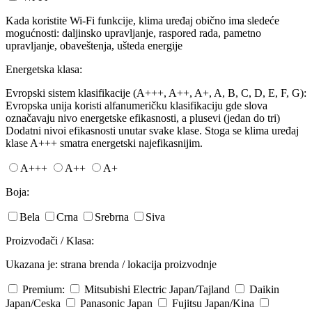
Kada koristite Wi-Fi funkcije, klima uređaj obično ima sledeće
mogućnosti: daljinsko upravljanje, raspored rada, pametno
upravljanje, obaveštenja, ušteda energije
Energetska klasa:
Evropski sistem klasifikacije (A+++, A++, A+, A, B, C, D, E, F, G):
Evropska unija koristi alfanumeričku klasifikaciju gde slova
označavaju nivo energetske efikasnosti, a plusevi (jedan do tri)
Dodatni nivoi efikasnosti unutar svake klase. Stoga se klima uređaj
klase A+++ smatra energetski najefikasnijim.
A+++
A++
A+
Boja:
Bela
Crna
Srebrna
Siva
Proizvođači / Klasa:
Ukazana je: strana brenda / lokacija proizvodnje
Premium:
Mitsubishi Electric
Japan/Tajland
Daikin
Japan/Ceska
Panasonic
Japan
Fujitsu
Japan/Kina