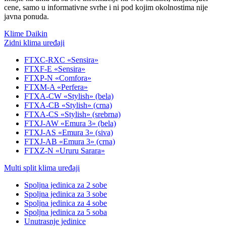
cene, samo u informativne svrhe i ni pod kojim okolnostima nije
javna ponuda.
Klime Daikin
Zidni klima uređaji
FTXC-RXC «Sensira»
FTXF-E «Sensira»
FTXP-N «Comfora»
FTXM-A «Perfera»
FTXA-CW «Stylish» (bela)
FTXA-CB «Stylish» (crna)
FTXA-CS «Stylish» (srebrna)
FTXJ-AW «Emura 3» (bela)
FTXJ-AS «Emura 3» (siva)
FTXJ-AB «Emura 3» (crna)
FTXZ-N «Ururu Sarara»
Multi split klima uređaji
Spoljna jedinica za 2 sobe
Spoljna jedinica za 3 sobe
Spoljna jedinica za 4 sobe
Spoljna jedinica za 5 soba
Unutrasnje jedinice