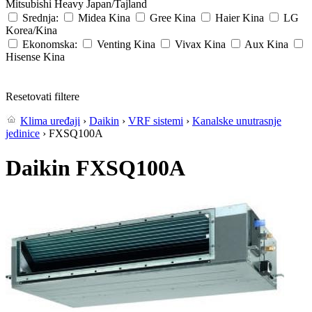
Mitsubishi Heavy
Japan/Tajland
Srednja:
Midea
Kina
Gree
Kina
Haier
Kina
LG
Korea/Kina
Ekonomska:
Venting
Kina
Vivax
Kina
Aux
Kina
Hisense
Kina
Resetovati filtere
Klima uređaji
›
Daikin
›
VRF sistemi
›
Kanalske unutrasnje
jedinice
› FXSQ100A
Daikin FXSQ100A