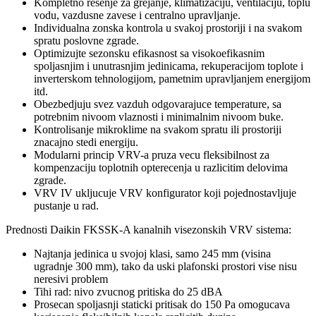
Kompletno resenje za grejanje, klimatizaciju, ventilaciju, toplu
vodu, vazdusne zavese i centralno upravljanje.
Individualna zonska kontrola u svakoj prostoriji i na svakom
spratu poslovne zgrade.
Optimizujte sezonsku efikasnost sa visokoefikasnim
spoljasnjim i unutrasnjim jedinicama, rekuperacijom toplote i
inverterskom tehnologijom, pametnim upravljanjem energijom
itd.
Obezbedjuju svez vazduh odgovarajuce temperature, sa
potrebnim nivoom vlaznosti i minimalnim nivoom buke.
Kontrolisanje mikroklime na svakom spratu ili prostoriji
znacajno stedi energiju.
Modularni princip VRV-a pruza vecu fleksibilnost za
kompenzaciju toplotnih opterecenja u razlicitim delovima
zgrade.
VRV IV ukljucuje VRV konfigurator koji pojednostavljuje
pustanje u rad.
Prednosti Daikin FKSSK-A kanalnih visezonskih VRV sistema:
Najtanja jedinica u svojoj klasi, samo 245 mm (visina
ugradnje 300 mm), tako da uski plafonski prostori vise nisu
neresivi problem
Tihi rad: nivo zvucnog pritiska do 25 dBA
Prosecan spoljasnji staticki pritisak do 150 Pa omogucava