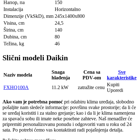
Напор, па
150
Instalacija
Horizontalno
Dimenzije (VkSkD), mm
245x1400x800
Visina, сm
24,5
Širina, сm
140
Dubina, сm
80
Težina, kg
46
Slični modeli Daikin
Snaga
Cena sa
Sve
Naziv modela
hlađenja
PDV-om
karakteristike
Kupiti
FXHQ100A
11.2 kW
zatražite cenu
Uporedi
Ako vam je potrebna pomoć
pri odabiru klima uređaja, slobodno
pošaljite nam sledeće informacije: površinu svake prostorije; da li će
se uređaj koristiti i za stalno grejanje; kao i da li je klima namenjena
za spavaću sobu ili imate neke posebne zahteve. Naš menadžer će
pripremiti personalizovanu ponudu i odgovoriti vam u roku od 24
sata. Po potrebi ćemo vas kontaktirati radi pojašnjenja detalja.