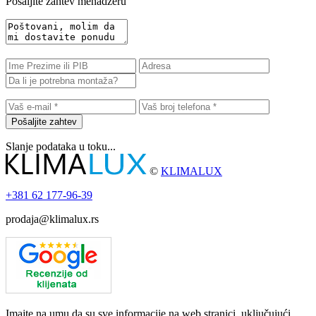
Pošaljite zahtev menadžeru
Pošaljite zahtev
Slanje podataka u toku...
©
KLIMALUX
+381
62 177-96-39
prodaja@klimalux.rs
Imajte na umu da su sve informacije na web stranici, uključujući