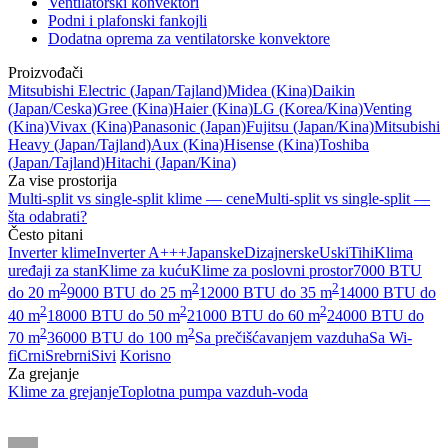
Ventilatorski konvektori
Podni i plafonski fankojli
Dodatna oprema za ventilatorske konvektore
Proizvođači
Mitsubishi Electric
(Japan/Tajland)
Midea
(Kina)
Daikin
(Japan/Ceska)
Gree
(Kina)
Haier
(Kina)
LG
(Korea/Kina)
Venting
(Kina)
Vivax
(Kina)
Panasonic
(Japan)
Fujitsu
(Japan/Kina)
Mitsubishi
Heavy
(Japan/Tajland)
Aux
(Kina)
Hisense
(Kina)
Toshiba
(Japan/Tajland)
Hitachi
(Japan/Kina)
Za vise prostorija
Multi-split vs single-split klime — cene
Multi-split vs single-split —
šta odabrati?
Često pitani
Inverter klime
Inverter A+++
Japanske
Dizajnerske
Uski
Tihi
Klima
uređaji za stan
Klime za kuću
Klime za poslovni prostor
7000 BTU
2
2
2
do 20 m
9000 BTU do 25 m
12000 BTU do 35 m
14000 BTU do
2
2
2
40 m
18000 BTU do 50 m
21000 BTU do 60 m
24000 BTU do
2
2
70 m
36000 BTU do 100 m
Sa prečišćavanjem vazduha
Sa Wi-
fi
Crni
Srebrni
Sivi
Korisno
Za grejanje
Klime za grejanje
Toplotna pumpa vazduh-voda