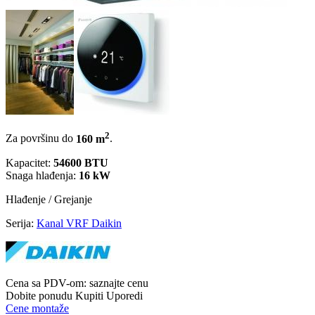
2
Za površinu do
160 m
.
Kapacitet:
54600 BTU
Snaga hlađenja:
16 kW
Hlađenje / Grejanje
Serija:
Kanal VRF Daikin
Cena sa PDV-om:
saznajte cenu
Dobite ponudu
Kupiti
Uporedi
Cene montaže