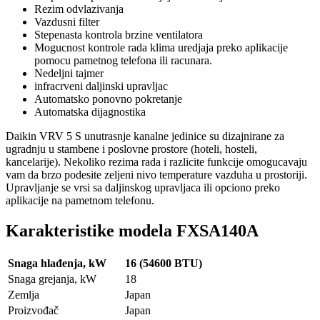
Rezim odvlazivanja
Vazdusni filter
Stepenasta kontrola brzine ventilatora
Mogucnost kontrole rada klima uredjaja preko aplikacije
pomocu pametnog telefona ili racunara.
Nedeljni tajmer
infracrveni daljinski upravljac
Automatsko ponovno pokretanje
Automatska dijagnostika
Daikin VRV 5 S unutrasnje kanalne jedinice su dizajnirane za
ugradnju u stambene i poslovne prostore (hoteli, hosteli,
kancelarije). Nekoliko rezima rada i razlicite funkcije omogucavaju
vam da brzo podesite zeljeni nivo temperature vazduha u prostoriji.
Upravljanje se vrsi sa daljinskog upravljaca ili opciono preko
aplikacije na pametnom telefonu.
Karakteristike modela FXSA140A
Snaga hlađenja, kW
16 (54600 BTU)
Snaga grejanja, kW
18
Zemlja
Japan
Proizvođač
Japan