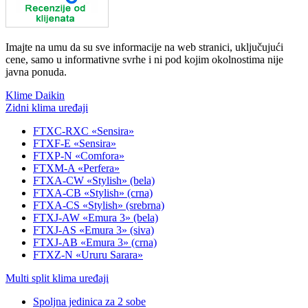
Imajte na umu da su sve informacije na web stranici, uključujući
cene, samo u informativne svrhe i ni pod kojim okolnostima nije
javna ponuda.
Klime Daikin
Zidni klima uređaji
FTXC-RXC «Sensira»
FTXF-E «Sensira»
FTXP-N «Comfora»
FTXM-A «Perfera»
FTXA-CW «Stylish» (bela)
FTXA-CB «Stylish» (crna)
FTXA-CS «Stylish» (srebrna)
FTXJ-AW «Emura 3» (bela)
FTXJ-AS «Emura 3» (siva)
FTXJ-AB «Emura 3» (crna)
FTXZ-N «Ururu Sarara»
Multi split klima uređaji
Spoljna jedinica za 2 sobe