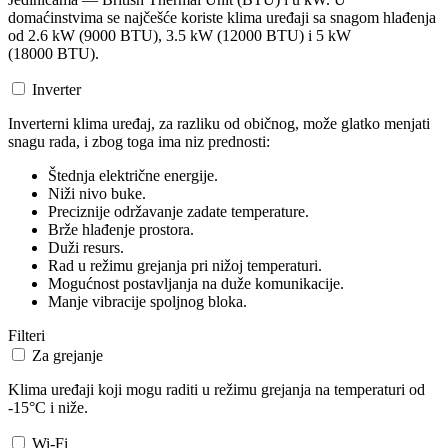
domaćinstvima se najčešće koriste klima uređaji sa snagom hlađenja
od 2.6 kW (9000 BTU), 3.5 kW (12000 BTU) i 5 kW
(18000 BTU).
Inverter
Inverterni klima uređaj, za razliku od običnog, može glatko menjati
snagu rada, i zbog toga ima niz prednosti:
Štednja električne energije.
Niži nivo buke.
Preciznije održavanje zadate temperature.
Brže hlađenje prostora.
Duži resurs.
Rad u režimu grejanja pri nižoj temperaturi.
Mogućnost postavljanja na duže komunikacije.
Manje vibracije spoljnog bloka.
Filteri
Za grejanje
Klima uređaji koji mogu raditi u režimu grejanja na temperaturi od
-15°C i niže.
Wi-Fi