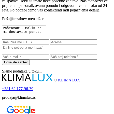
za spavaću sobu ili imate neke posebne zahteve. Naš menadžer će
pripremiti personalizovanu ponudu i odgovoriti vam u roku od 24
sata. Po potrebi ćemo vas kontaktirati radi pojašnjenja detalja.
Pošaljite zahtev menadžeru
Pošaljite zahtev
Slanje podataka u toku...
©
KLIMALUX
+381
62 177-96-39
prodaja@klimalux.rs