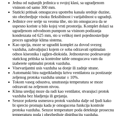
Jedna od najtanjih jedinica u svojoj klasi, sa ugradjenom
visinom od samo 300 mm.
Staticki pritisak omogucava upotrebu kanala srednje duzine,
sto obezbedjuje visoku fleksibilnost i varijabilnost u ugradnji.
Jedinice ove serije su veoma tihe, sto im omogucava da se
uspesno koriste u bilo kojoj vrsti prostorija. Komplet dolazi sa
ugradjenom odvodnom pumpom sa visinom podizanja
kondenzata od 625 mm, sto u velikoj meri pojednostavljuje
proces ugradnje klima sistema.
Kao opcija, moze se ugraditi komplet za dovod svezeg
vazduha, zahvaljujuci kojem ce soba odrzavati optimalan
odnos kiseonika i ugljen-dioksida. Jednostavno podesavanje
statickog pritiska sa kontrolne table omogucava vam da
izaberete optimalni protok vazduha.
Visevarijantni usis vazduha sa donje ili zadnje strane.
Automatski bira najprikladniju krivu ventilatora za postizanje
zeljenog protoka vazduha unutar ± 10%.
Tokom vaseg odsustva, unutrasnja temperatura se moze
odrzavati na zeljenom nivou.
Klima uredjaj moze da radi kao ventilator, stvarajuci protok
vazduha bez hladjenja ili grejanja.
Senzor pokreta usmerava protok vazduha dalje od ljudi kako
bi sprecio promaju kada je omogucena funkcija kontrole
protoka vazduha. Senzor temperature poda detektuje prosecnu
temperaturu poda i obezbedjuje distribuciju vazduha.