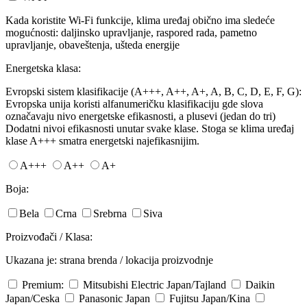
Kada koristite Wi-Fi funkcije, klima uređaj obično ima sledeće
mogućnosti: daljinsko upravljanje, raspored rada, pametno
upravljanje, obaveštenja, ušteda energije
Energetska klasa:
Evropski sistem klasifikacije (A+++, A++, A+, A, B, C, D, E, F, G):
Evropska unija koristi alfanumeričku klasifikaciju gde slova
označavaju nivo energetske efikasnosti, a plusevi (jedan do tri)
Dodatni nivoi efikasnosti unutar svake klase. Stoga se klima uređaj
klase A+++ smatra energetski najefikasnijim.
A+++
A++
A+
Boja:
Bela
Crna
Srebrna
Siva
Proizvođači / Klasa:
Ukazana je: strana brenda / lokacija proizvodnje
Premium:
Mitsubishi Electric
Japan/Tajland
Daikin
Japan/Ceska
Panasonic
Japan
Fujitsu
Japan/Kina