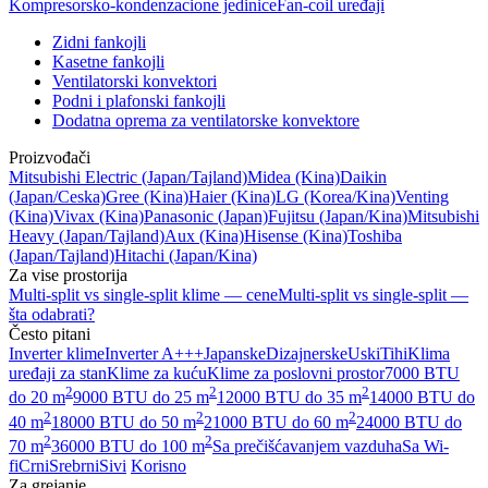
Kompresorsko-kondenzacione jedinice
Fan-coil uređaji
Zidni fankojli
Kasetne fankojli
Ventilatorski konvektori
Podni i plafonski fankojli
Dodatna oprema za ventilatorske konvektore
Proizvođači
Mitsubishi Electric
(Japan/Tajland)
Midea
(Kina)
Daikin
(Japan/Ceska)
Gree
(Kina)
Haier
(Kina)
LG
(Korea/Kina)
Venting
(Kina)
Vivax
(Kina)
Panasonic
(Japan)
Fujitsu
(Japan/Kina)
Mitsubishi
Heavy
(Japan/Tajland)
Aux
(Kina)
Hisense
(Kina)
Toshiba
(Japan/Tajland)
Hitachi
(Japan/Kina)
Za vise prostorija
Multi-split vs single-split klime — cene
Multi-split vs single-split —
šta odabrati?
Često pitani
Inverter klime
Inverter A+++
Japanske
Dizajnerske
Uski
Tihi
Klima
uređaji za stan
Klime za kuću
Klime za poslovni prostor
7000 BTU
2
2
2
do 20 m
9000 BTU do 25 m
12000 BTU do 35 m
14000 BTU do
2
2
2
40 m
18000 BTU do 50 m
21000 BTU do 60 m
24000 BTU do
2
2
70 m
36000 BTU do 100 m
Sa prečišćavanjem vazduha
Sa Wi-
fi
Crni
Srebrni
Sivi
Korisno
Za grejanje