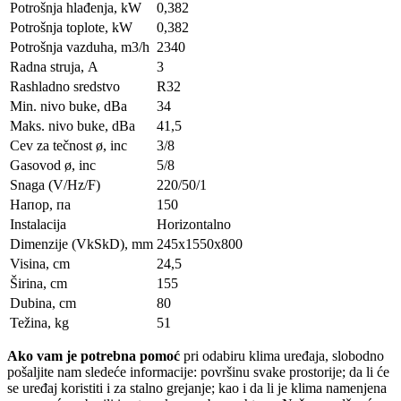
Potrošnja hlađenja, kW
0,382
Potrošnja toplote, kW
0,382
Potrošnja vazduha, m3/h
2340
Radna struja, А
3
Rashladno sredstvo
R32
Min. nivo buke, dBa
34
Maks. nivo buke, dBa
41,5
Cev za tečnost ø, inc
3/8
Gasovod ø, inc
5/8
Snaga (V/Hz/F)
220/50/1
Напор, па
150
Instalacija
Horizontalno
Dimenzije (VkSkD), mm
245x1550x800
Visina, сm
24,5
Širina, сm
155
Dubina, сm
80
Težina, kg
51
Ako vam je potrebna pomoć
pri odabiru klima uređaja, slobodno
pošaljite nam sledeće informacije: površinu svake prostorije; da li će
se uređaj koristiti i za stalno grejanje; kao i da li je klima namenjena