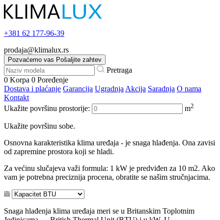
+381
62 177-96-39
prodaja@klimalux.rs
Pozvaćemo vas
Pošaljite zahtev
Pretraga
0
Korpa
0
Poređenje
Dostava i plaćanje
Garancija
Ugradnja
Akcija
Saradnja
O nama
Kontakt
2
Ukažite površinu prostorije:
m
Ukažite površinu sobe.
Osnovna karakteristika klima uređaja - je snaga hlađenja. Ona zavisi
od zapremine prostora koji se hladi.
Za većinu slučajeva važi formula: 1 kW je predviđen za 10 m2. Ako
vam je potrebna preciznija procena, obratite se našim stručnjacima.
ili
Snaga hlađenja klima uređaja meri se u Britanskim Toplotnim
Jedinicama — British Thermal Unit (BTU) i u kW. U