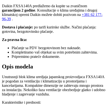
Daikin FXSA140A predlažemo da kupite sa zvaničnom
garancijom 2 godine
. Konsultacije o klima uređajima i drugoj
klimatskoj opremi Daikin možete dobiti pozivom na
+381
62 177-
96-39
.
Dostava i plaćanje:
po tarifi kurirske službe. Načini plaćanja:
gotovina, bezgotovinsko plaćanje.
Za pravna lica:
Plaćanje sa PDV bezgotovinom bez naknade.
Kompletiramo vaš objekat sa svim potrebnim zahtevima.
Pripremimo prateće dokumente.
Opis modela
Unutrasnji blok klima uredjaja japanskog proizvodjaca FXSA140A
je pogodan za ventilaciju i klimatizaciju u prostorijama i
kancelarijama. Kompaktne dimenzije ne zahtevaju mnogo prostora
za instalaciju. Nekoliko faza ventilacije obezbedjuje glatko i udobno
hladjenje i zagrevanje vazduha.
Karakteristike i prednosti: