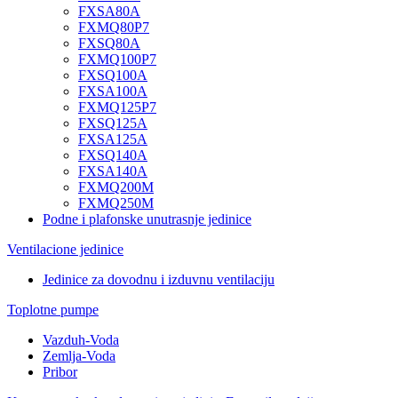
FXSA80A
FXMQ80P7
FXSQ80A
FXMQ100P7
FXSQ100A
FXSA100A
FXMQ125P7
FXSQ125A
FXSA125A
FXSQ140A
FXSA140A
FXMQ200M
FXMQ250M
Podne i plafonske unutrasnje jedinice
Ventilacione jedinice
Jedinice za dovodnu i izduvnu ventilaciju
Toplotne pumpe
Vazduh-Voda
Zemlja-Voda
Pribor