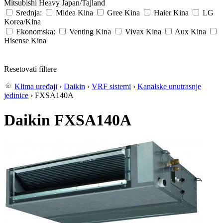
Mitsubishi Heavy
Japan/Tajland
Srednja:
Midea
Kina
Gree
Kina
Haier
Kina
LG
Korea/Kina
Ekonomska:
Venting
Kina
Vivax
Kina
Aux
Kina
Hisense
Kina
Resetovati filtere
Klima uređaji
›
Daikin
›
VRF sistemi
›
Kanalske unutrasnje
jedinice
› FXSA140A
Daikin FXSA140A