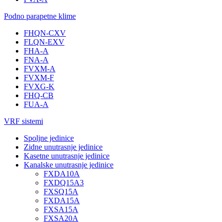
Podno parapetne klime
FHQN-CXV
FLQN-EXV
FHA-A
FNA-A
FVXM-A
FVXM-F
FVXG-K
FHQ-CB
FUA-A
VRF sistemi
Spoljne jedinice
Zidne unutrasnje jedinice
Kasetne unutrasnje jedinice
Kanalske unutrasnje jedinice
FXDA10A
FXDQ15A3
FXSQ15A
FXDA15A
FXSA15A
FXSA20A