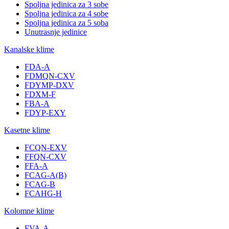
Spoljna jedinica za 3 sobe
Spoljna jedinica za 4 sobe
Spoljna jedinica za 5 soba
Unutrasnje jedinice
Kanalske klime
FDA-A
FDMQN-CXV
FDYMP-DXV
FDXM-F
FBA-A
FDYP-EXY
Kasetne klime
FCQN-EXV
FFQN-CXV
FFA-A
FCAG-A(B)
FCAG-B
FCAHG-H
Kolomne klime
FVA-A