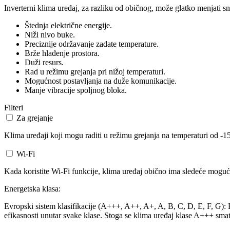
Inverterni klima uređaj, za razliku od običnog, može glatko menjati sn
Štednja električne energije.
Niži nivo buke.
Preciznije održavanje zadate temperature.
Brže hlađenje prostora.
Duži resurs.
Rad u režimu grejanja pri nižoj temperaturi.
Mogućnost postavljanja na duže komunikacije.
Manje vibracije spoljnog bloka.
Filteri
Za grejanje
Klima uređaji koji mogu raditi u režimu grejanja na temperaturi od -15
Wi-Fi
Kada koristite Wi-Fi funkcije, klima uređaj obično ima sledeće mogućn
Energetska klasa:
Evropski sistem klasifikacije (A+++, A++, A+, A, B, C, D, E, F, G): Ev
efikasnosti unutar svake klase. Stoga se klima uređaj klase A+++ smat