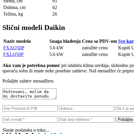
Širina, сm
95
Dubina, сm
62
Težina, kg
26
Slični modeli Daikin
Naziv modela
Snaga hlađenja
Cena sa PDV-om
Sve kar
FXAQ50P
5.6 kW
zatražite cenu
Kupiti
U
FXLQ50P
5.6 kW
zatražite cenu
Kupiti
U
Ako vam je potrebna pomoć
pri odabiru klima uređaja, slobodno poša
spavaću sobu ili imate neke posebne zahteve. Naš menadžer će pripremi
Pošaljite zahtev menadžeru
Pošaljite
Slanje podataka u toku...