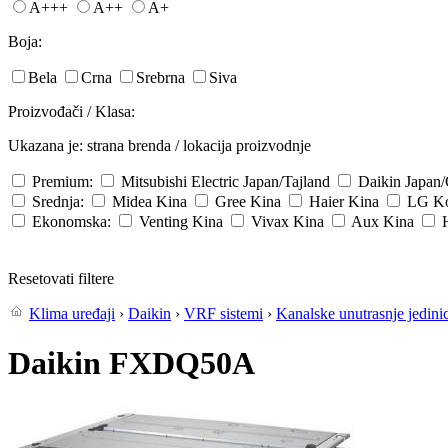
A+++
A++
A+
Boja:
Bela
Crna
Srebrna
Siva
Proizvođači / Klasa:
Ukazana je: strana brenda / lokacija proizvodnje
Premium:
Mitsubishi Electric
Japan/Tajland
Daikin
Japan
Srednja:
Midea
Kina
Gree
Kina
Haier
Kina
LG
Ko
Ekonomska:
Venting
Kina
Vivax
Kina
Aux
Kina
Resetovati filtere
Klima uređaji
›
Daikin
›
VRF sistemi
›
Kanalske unutrasnje jedini
Daikin FXDQ50A