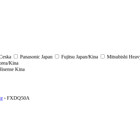
/Ceska
Panasonic
Japan
Fujitsu
Japan/Kina
Mitsubishi Heav
rea/Kina
Hisense
Kina
ce
› FXDQ50A