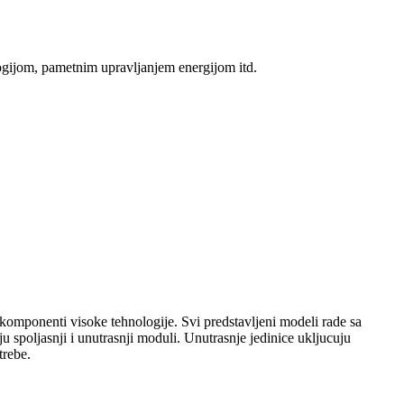
logijom, pametnim upravljanjem energijom itd.
komponenti visoke tehnologije. Svi predstavljeni modeli rade sa
u spoljasnji i unutrasnji moduli. Unutrasnje jedinice ukljucuju
trebe.