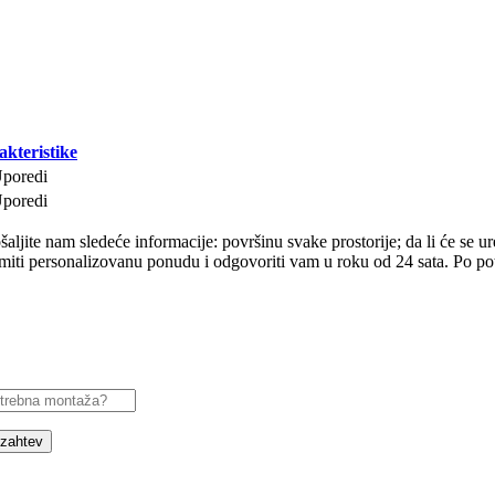
akteristike
poredi
poredi
ljite nam sledeće informacije: površinu svake prostorije; da li će se uređ
ti personalizovanu ponudu i odgovoriti vam u roku od 24 sata. Po potre
 zahtev