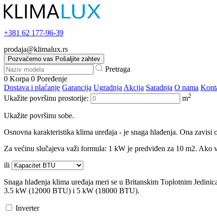
+381
62 177-96-39
prodaja@klimalux.rs
Pozvaćemo vas
Pošaljite zahtev
Pretraga
0
Korpa
0
Poređenje
Dostava i plaćanje
Garancija
Ugradnja
Akcija
Saradnja
O nama
Kont
2
Ukažite površinu prostorije:
m
Ukažite površinu sobe.
Osnovna karakteristika klima uređaja - je snaga hlađenja. Ona zavisi o
Za većinu slučajeva važi formula: 1 kW je predviđen za 10 m2. Ako va
ili
Snaga hlađenja klima uređaja meri se u Britanskim Toplotnim Jedini
3.5 kW (12000 BTU) i 5 kW (18000 BTU).
Inverter