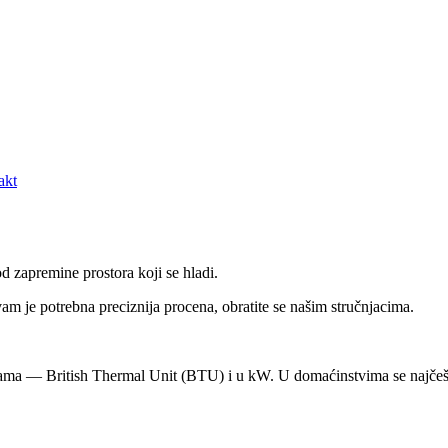
akt
d zapremine prostora koji se hladi.
m je potrebna preciznija procena, obratite se našim stručnjacima.
cama — British Thermal Unit (BTU) i u kW. U domaćinstvima se najčeš