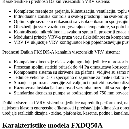
Karakteristike i prednosti Daikin visezonskih VRV sistema:
Kompletno resenje za grejanje, klimatizaciju, ventilaciju, toplu
Individualna zonska kontrola u svakoj prostoriji i na svakom sp
Optimizujte sezonsku efikasnost sa visokoefikasnim spoljasnjim
Obezbedjuju svez vazduh odgovarajuce temperature, sa potreb
Kontrolisanje mikroklime na svakom spratu ili prostoriji znacajn
Modularni princip VRV-a pruza vecu fleksibilnost za kompenzaci
VRV IV ukljucuje VRV konfigurator koji pojednostavljuje pust
Prednosti Daikin FKSDK-A kanalnih visezonskih VRV sistema:
Kompaktne dimenzije olaksavaju ugradnju jedinice u prostor i
Prosecan spoljni staticki pritisak do 44 Pa omogucava koriscenje
Komponente sistema su skrivene iza plafona: vidljive su samo r
Jedinice velicine 15 su specijalno dizajnirane za male i dobro iz
Smanjena potrosnja energije zahvaljujuci upotrebi posebno diz
Raznovrsna instalacija kao dovod vazduha moze biti sa zadnje s
Standardna drenazna pumpa sa podizanjem od 750 mm povecava f
Daikin visezonski VRV sistemi su jedinice naprednih performansi, nap
najvisom klasom energetske efikasnosti i predstavljaju klimatsku oprem
uredjaje razlicitih dizajna - zidne, plafonske, kasetne, podne i kanaln
Karakteristike modela FXDQ50A