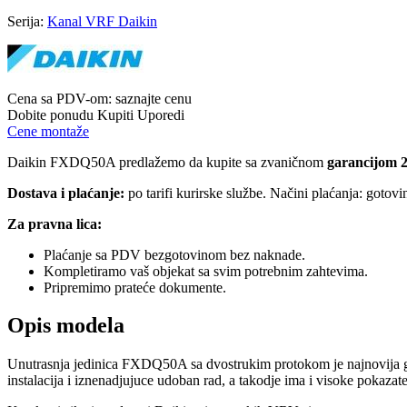
Serija:
Kanal VRF Daikin
Cena sa PDV-om:
saznajte cenu
Dobite ponudu
Kupiti
Uporedi
Cene montaže
Daikin FXDQ50A predlažemo da kupite sa zvaničnom
garancijom 2
Dostava i plaćanje:
po tarifi kurirske službe. Načini plaćanja: gotov
Za pravna lica:
Plaćanje sa PDV bezgotovinom bez naknade.
Kompletiramo vaš objekat sa svim potrebnim zahtevima.
Pripremimo prateće dokumente.
Opis modela
Unutrasnja jedinica FXDQ50A sa dvostrukim protokom je najnovija gene
instalacija i iznenadjujuce udoban rad, a takodje ima i visoke pokazate