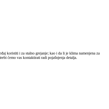
aj koristiti i za stalno grejanje; kao i da li je klima namenjena za
bi ćemo vas kontaktirati radi pojašnjenja detalja.