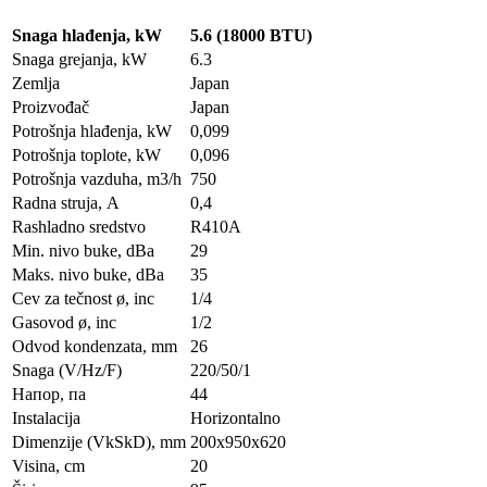
Snaga hlađenja, kW
5.6 (18000 BTU)
Snaga grejanja, kW
6.3
Zemlja
Japan
Proizvođač
Japan
Potrošnja hlađenja, kW
0,099
Potrošnja toplote, kW
0,096
Potrošnja vazduha, m3/h
750
Radna struja, А
0,4
Rashladno sredstvo
R410A
Min. nivo buke, dBa
29
Maks. nivo buke, dBa
35
Cev za tečnost ø, inc
1/4
Gasovod ø, inc
1/2
Odvod kondenzata, mm
26
Snaga (V/Hz/F)
220/50/1
Напор, па
44
Instalacija
Horizontalno
Dimenzije (VkSkD), mm
200x950x620
Visina, сm
20