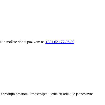
aikin možete dobiti pozivom na
+381
62 177-96-39
.
 srednjih prostora. Predstavljenu jedinicu odlikuje jednostavna