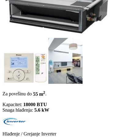
2
Za površinu do
55 m
.
Kapacitet:
18000 BTU
Snaga hlađenja:
5.6 kW
Hlađenje / Grejanje
Inverter