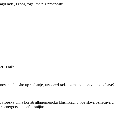
agu rada, i zbog toga ima niz prednosti:
°C i niže.
osti: daljinsko upravljanje, raspored rada, pametno upravljanje, obaveš
ropska unija koristi alfanumeričku klasifikaciju gde slova označavaju n
ra energetski najefikasnijim.