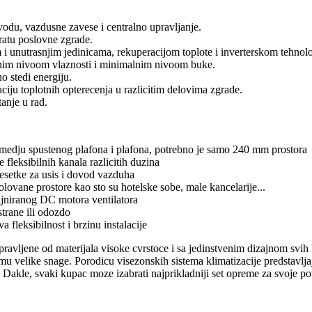
 vodu, vazdusne zavese i centralno upravljanje.
ratu poslovne zgrade.
 i unutrasnjim jedinicama, rekuperacijom toplote i inverterskom tehno
nim nivoom vlaznosti i minimalnim nivoom buke.
o stedi energiju.
ju toplotnih opterecenja u razlicitim delovima zgrade.
anje u rad.
zmedju spustenog plafona i plafona, potrebno je samo 240 mm prostora
 fleksibilnih kanala razlicitih duzina
esetke za usis i dovod vazduha
olovane prostore kao sto su hotelske sobe, male kancelarije...
ajniranog DC motora ventilatora
trane ili odozdo
leksibilnost i brzinu instalacije
ravljene od materijala visoke cvrstoce i sa jedinstvenim dizajnom svih 
u velike snage. Porodicu visezonskih sistema klimatizacije predstavljaj
e. Dakle, svaki kupac moze izabrati najprikladniji set opreme za svoje po