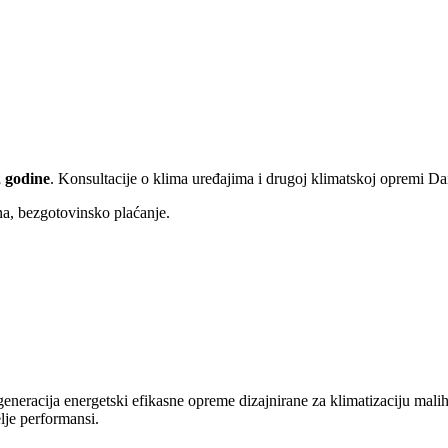
 godine
. Konsultacije o klima uređajima i drugoj klimatskoj opremi D
ina, bezgotovinsko plaćanje.
racija energetski efikasne opreme dizajnirane za klimatizaciju malih i
lje performansi.