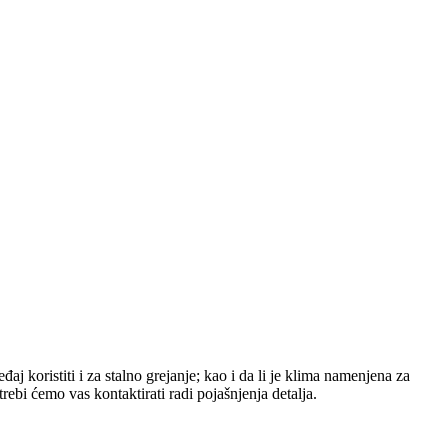
aj koristiti i za stalno grejanje; kao i da li je klima namenjena za
bi ćemo vas kontaktirati radi pojašnjenja detalja.