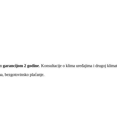
om
garancijom 2 godine
. Konsultacije o klima uređajima i drugoj kli
ina, bezgotovinsko plaćanje.