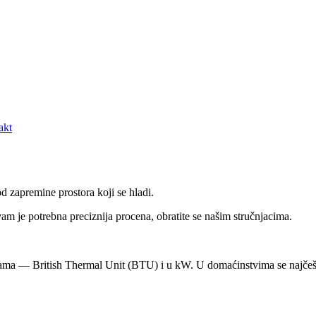
akt
d zapremine prostora koji se hladi.
m je potrebna preciznija procena, obratite se našim stručnjacima.
cama — British Thermal Unit (BTU) i u kW. U domaćinstvima se najčeš