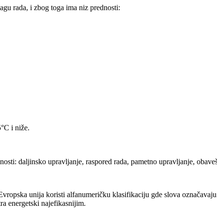
agu rada, i zbog toga ima niz prednosti:
°C i niže.
osti: daljinsko upravljanje, raspored rada, pametno upravljanje, obaveš
ropska unija koristi alfanumeričku klasifikaciju gde slova označavaju n
ra energetski najefikasnijim.