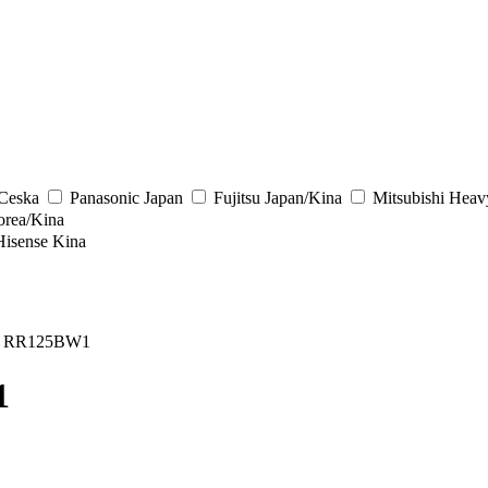
/Ceska
Panasonic
Japan
Fujitsu
Japan/Kina
Mitsubishi Heav
rea/Kina
Hisense
Kina
/ RR125BW1
1