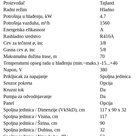
Proizvođač
Tajland
Radni režim
Hladno
Potrošnja u hlađenju, kW
4.7
Potrošnja vazduha, m³/h
1560
Energetska efikasnost
A
Rashladno sredstvo
R410A
Cev za tečnost ø, inc
3/8
Gasna cev ø, inc
5/8
Maksimalna dužina trase, m
70
Temperaturni opseg rada u hlađenju (min.~maks.)
-15...+46
Napon, V
380
Prikljucak za napajanje
Spoljna jedinica
Senzor pokreta
Opcija
Kruzni tok
Da
Pumpa za odvodnjavanje
Da
Panel
Opcija
Spoljna jedinica / Dimenzije (VkSkD), сm
117 x 90 x 32
Spoljna jedinica / Visina, сm
117
Spoljna jedinica / Širina, сm
90
Spoljna jedinica / Dubina, сm
32