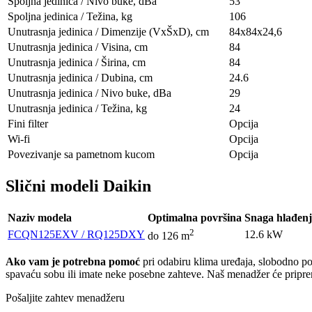
Spoljna jedinica / Nivo buke, dBa
53
Spoljna jedinica / Težina, kg
106
Unutrasnja jedinica / Dimenzije (VxŠxD), сm
84x84х24,6
Unutrasnja jedinica / Visina, сm
84
Unutrasnja jedinica / Širina, сm
84
Unutrasnja jedinica / Dubina, сm
24.6
Unutrasnja jedinica / Nivo buke, dBa
29
Unutrasnja jedinica / Težina, kg
24
Fini filter
Opcija
Wi-fi
Opcija
Povezivanje sa pametnom kucom
Opcija
Slični modeli Daikin
Naziv modela
Optimalna površina
Snaga hlađen
2
FCQN125EXV / RQ125DXY
12.6 kW
do 126 m
Ako vam je potrebna pomoć
pri odabiru klima uređaja, slobodno poša
spavaću sobu ili imate neke posebne zahteve. Naš menadžer će pripremi
Pošaljite zahtev menadžeru