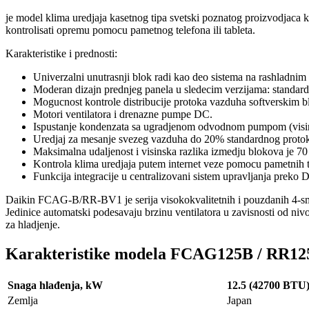
je model klima uredjaja kasetnog tipa svetski poznatog proizvodjaca kl
kontrolisati opremu pomocu pametnog telefona ili tableta.
Karakteristike i prednosti:
Univerzalni unutrasnji blok radi kao deo sistema na rashladni
Moderan dizajn prednjeg panela u sledecim verzijama: stand
Mogucnost kontrole distribucije protoka vazduha softverskim b
Motori ventilatora i drenazne pumpe DC.
Ispustanje kondenzata sa ugradjenom odvodnom pumpom (visi
Uredjaj za mesanje svezeg vazduha do 20% standardnog protoka
Maksimalna udaljenost i visinska razlika izmedju blokova je 70 
Kontrola klima uredjaja putem internet veze pomocu pametnih t
Funkcija integracije u centralizovani sistem upravljanja preko 
Daikin FCAG-B/RR-BV1 je serija visokokvalitetnih i pouzdanih 4-sme
Jedinice automatski podesavaju brzinu ventilatora u zavisnosti od ni
za hladjenje.
Karakteristike modela FCAG125B / RR1
Snaga hlađenja, kW
12.5 (42700 BTU
Zemlja
Japan