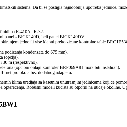
imatskih sistema. Da bi se postigla najudobnija upotreba jedinice, moze 
m fluidima R-410A i R-32.
ardni panel - BICK140D, beli panel BICK140DV.
lokiranjem jedne ili vise klapni preko zicane kontrolne table BRC1E53
na podizanja kondenzata do 675 mm).
 (opcija).
i 30 m (respektivno).
elefona (opcioni onlajn kontroler BRP069A81 mora biti instaliran).
DIII-net protokola bez dodatnog adaptera.
rnih klima uredjaja sa kasetnim unutrasnjim jedinicama koji ce pomoc
voa opterecenja. Robusni modeli kucista su otporni na uticaje okoline
25BW1
)