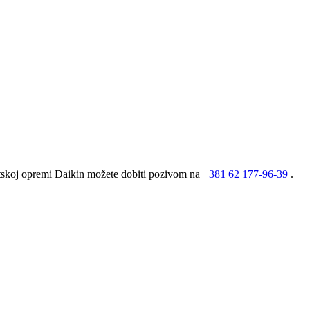
matskoj opremi Daikin možete dobiti pozivom na
+381
62 177-96-39
.