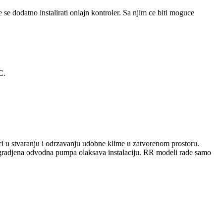
se dodatno instalirati onlajn kontroler. Sa njim ce biti moguce
C.
i u stvaranju i odrzavanju udobne klime u zatvorenom prostoru.
. Ugradjena odvodna pumpa olaksava instalaciju. RR modeli rade samo