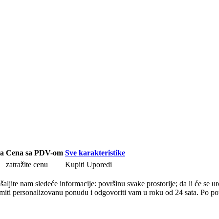
ja
Cena sa PDV-om
Sve karakteristike
zatražite cenu
Kupiti
Uporedi
ljite nam sledeće informacije: površinu svake prostorije; da li će se uređ
ti personalizovanu ponudu i odgovoriti vam u roku od 24 sata. Po potre