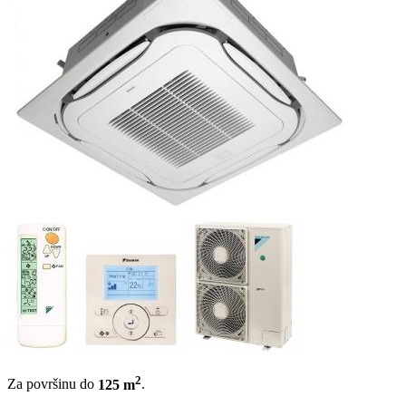
2
Za površinu do
125 m
.