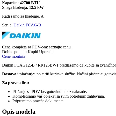
Kapacitet:
42700 BTU
Snaga hlađenja:
12.5 kW
Radi samo za hlađenje.
A
Serija:
Daikin FCAG-B
Cena kompleta sa PDV-om:
saznajte cenu
Dobite ponudu
Kupiti
Uporedi
Cene montaže
Daikin FCAG125B / RR125BW1 predlažemo da kupite sa zvaničn
Dostava i plaćanje:
po tarifi kurirske službe. Načini plaćanja: gotov
Za pravna lica:
Plaćanje sa PDV bezgotovinom bez naknade.
Kompletiramo vaš objekat sa svim potrebnim zahtevima.
Pripremimo prateće dokumente.
Opis modela