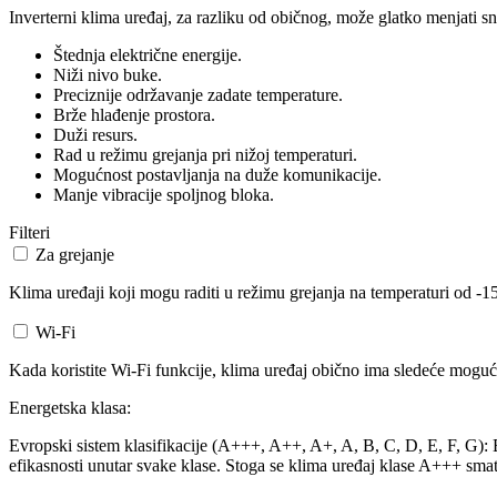
Inverterni klima uređaj, za razliku od običnog, može glatko menjati sn
Štednja električne energije.
Niži nivo buke.
Preciznije održavanje zadate temperature.
Brže hlađenje prostora.
Duži resurs.
Rad u režimu grejanja pri nižoj temperaturi.
Mogućnost postavljanja na duže komunikacije.
Manje vibracije spoljnog bloka.
Filteri
Za grejanje
Klima uređaji koji mogu raditi u režimu grejanja na temperaturi od -15
Wi-Fi
Kada koristite Wi-Fi funkcije, klima uređaj obično ima sledeće mogućn
Energetska klasa:
Evropski sistem klasifikacije (A+++, A++, A+, A, B, C, D, E, F, G): Ev
efikasnosti unutar svake klase. Stoga se klima uređaj klase A+++ smat