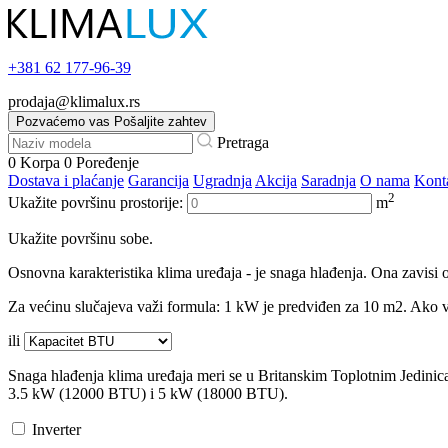
+381
62 177-96-39
prodaja@klimalux.rs
Pozvaćemo vas
Pošaljite zahtev
Pretraga
0
Korpa
0
Poređenje
Dostava i plaćanje
Garancija
Ugradnja
Akcija
Saradnja
O nama
Kont
2
Ukažite površinu prostorije:
m
Ukažite površinu sobe.
Osnovna karakteristika klima uređaja - je snaga hlađenja. Ona zavisi o
Za većinu slučajeva važi formula: 1 kW je predviđen za 10 m2. Ako va
ili
Snaga hlađenja klima uređaja meri se u Britanskim Toplotnim Jedini
3.5 kW (12000 BTU) i 5 kW (18000 BTU).
Inverter