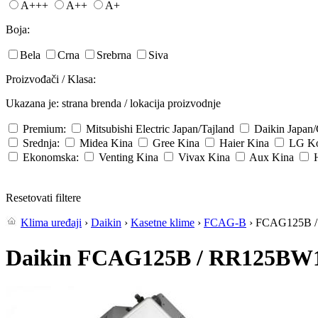
A+++
A++
A+
Boja:
Bela
Crna
Srebrna
Siva
Proizvođači / Klasa:
Ukazana je: strana brenda / lokacija proizvodnje
Premium:
Mitsubishi Electric
Japan/Tajland
Daikin
Japan
Srednja:
Midea
Kina
Gree
Kina
Haier
Kina
LG
Ko
Ekonomska:
Venting
Kina
Vivax
Kina
Aux
Kina
Resetovati filtere
Klima uređaji
›
Daikin
›
Kasetne klime
›
FCAG-B
› FCAG125B 
Daikin FCAG125B / RR125BW