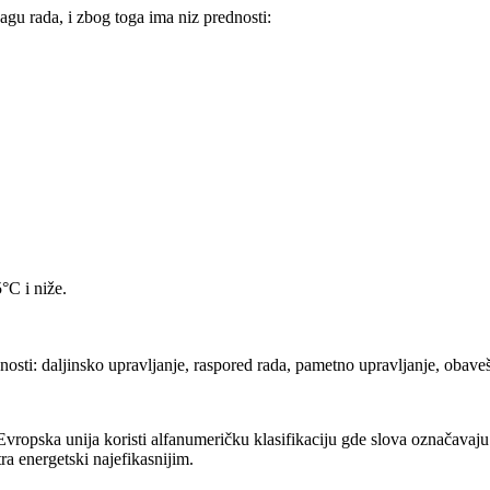
agu rada, i zbog toga ima niz prednosti:
°C i niže.
osti: daljinsko upravljanje, raspored rada, pametno upravljanje, obaveš
ropska unija koristi alfanumeričku klasifikaciju gde slova označavaju n
ra energetski najefikasnijim.