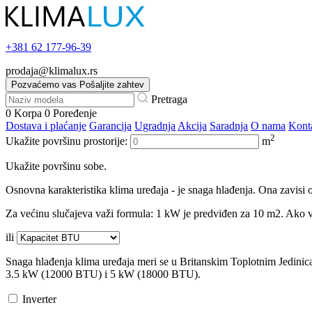
+381
62 177-96-39
prodaja@klimalux.rs
Pozvaćemo vas
Pošaljite zahtev
Pretraga
0
Korpa
0
Poređenje
Dostava i plaćanje
Garancija
Ugradnja
Akcija
Saradnja
O nama
Kont
2
Ukažite površinu prostorije:
m
Ukažite površinu sobe.
Osnovna karakteristika klima uređaja - je snaga hlađenja. Ona zavisi o
Za većinu slučajeva važi formula: 1 kW je predviđen za 10 m2. Ako va
ili
Snaga hlađenja klima uređaja meri se u Britanskim Toplotnim Jedini
3.5 kW (12000 BTU) i 5 kW (18000 BTU).
Inverter