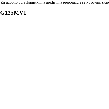
 Za udobno upravljanje klima uredjajima preporucuje se kupovina zicnog
ASG125MV1
)