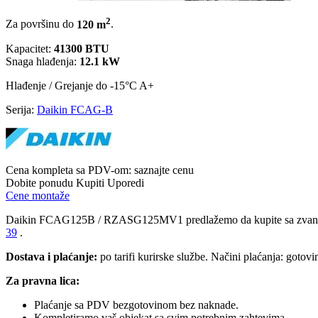
2
Za površinu do
120 m
.
Kapacitet:
41300 BTU
Snaga hlađenja:
12.1 kW
Hlađenje / Grejanje
do -15°C
A+
Serija:
Daikin FCAG-B
Cena kompleta sa PDV-om:
saznajte cenu
Dobite ponudu
Kupiti
Uporedi
Cene montaže
Daikin FCAG125B / RZASG125MV1 predlažemo da kupite sa zva
39
.
Dostava i plaćanje:
po tarifi kurirske službe. Načini plaćanja: gotov
Za pravna lica:
Plaćanje sa PDV bezgotovinom bez naknade.
Kompletiramo vaš objekat sa svim potrebnim zahtevima.