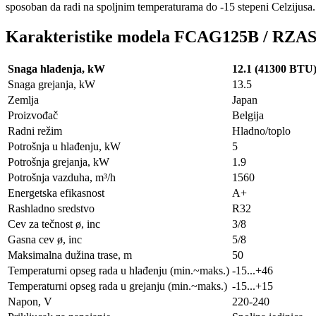
sposoban da radi na spoljnim temperaturama do -15 stepeni Celzijusa.
Karakteristike modela FCAG125B / RZ
Snaga hlađenja, kW
12.1 (41300 BTU
Snaga grejanja, kW
13.5
Zemlja
Japan
Proizvođač
Belgija
Radni režim
Hladno/toplo
Potrošnja u hlađenju, kW
5
Potrošnja grejanja, kW
1.9
Potrošnja vazduha, m³/h
1560
Energetska efikasnost
A+
Rashladno sredstvo
R32
Cev za tečnost ø, inc
3/8
Gasna cev ø, inc
5/8
Maksimalna dužina trase, m
50
Temperaturni opseg rada u hlađenju (min.~maks.)
-15...+46
Temperaturni opseg rada u grejanju (min.~maks.)
-15...+15
Napon, V
220-240