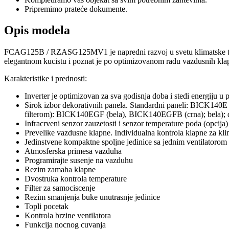
Pripremimo prateće dokumente.
Opis modela
FCAG125B / RZASG125MV1 je napredni razvoj u svetu klimatske tehno
elegantnom kucistu i poznat je po optimizovanom radu vazdusnih kla
Karakteristike i prednosti:
Inverter je optimizovan za sva godisnja doba i stedi energiju 
Sirok izbor dekorativnih panela. Standardni paneli: BICK140E
filterom): BICK140EGF (bela), BICK140EGFB (crna); bela); d
Infracrveni senzor zauzetosti i senzor temperature poda (opcija)
Prevelike vazdusne klapne. Individualna kontrola klapne za klim
Jedinstvene kompaktne spoljne jedinice sa jednim ventilatorom 
Atmosferska primesa vazduha
Programirajte susenje na vazduhu
Rezim zamaha klapne
Dvostruka kontrola temperature
Filter za samociscenje
Rezim smanjenja buke unutrasnje jedinice
Topli pocetak
Kontrola brzine ventilatora
Funkcija nocnog cuvanja