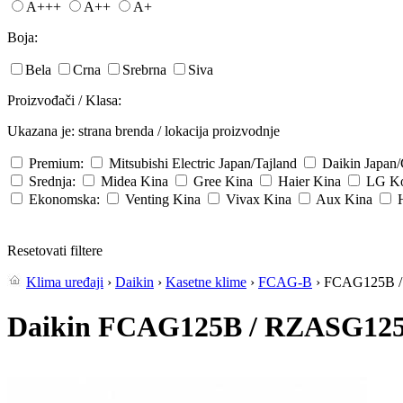
A+++
A++
A+
Boja:
Bela
Crna
Srebrna
Siva
Proizvođači / Klasa:
Ukazana je: strana brenda / lokacija proizvodnje
Premium:
Mitsubishi Electric
Japan/Tajland
Daikin
Japan
Srednja:
Midea
Kina
Gree
Kina
Haier
Kina
LG
Ko
Ekonomska:
Venting
Kina
Vivax
Kina
Aux
Kina
Resetovati filtere
Klima uređaji
›
Daikin
›
Kasetne klime
›
FCAG-B
› FCAG125B 
Daikin FCAG125B / RZASG1