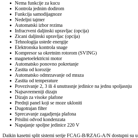
Nema funkcije za kucu
Kontrola jednim dodirom
Funkcija samodijagnoze
Nedeljni tajmer
Automatski izbor rezima
Infracrveni daljinski upravljac (opcija)
Zicani daljinski upravljac (opcija)
Tehnologija ustede energije
Elektronska kontrola snage
Kompresor sa okretnim rotorom (SVING)
magnetoelektricni motor
Automatsko ponovno pokretanje
Zastita od korozije
Automatsko odmrzavanje od mraza
Zastita od temperature
Povezivanje 2, 3 ili 4 unutrasnje jedinice na jednu spoljasnju
Najsavremeniji dizajn
Dizajn za visoke plafone
Prednji panel koji se moze ukloniti
Dugotrajan filter
Sprecavanje zagadjenja plafona
Prisilni odvod kondenzata
Napajanje spoljne jedinice 220 V
Daikin kasetni split sistemi serije FCAG-B/RZAG-A/N dostupni su u 4