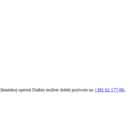
 klimatskoj opremi Daikin možete dobiti pozivom na
+381
62 177-96-