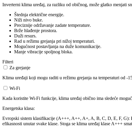
Inverterni klima uređaj, za razliku od običnog, može glatko menjati sn
Štednja električne energije.
Niži nivo buke.
Preciznije održavanje zadate temperature.
Brže hlađenje prostora.
Duži resurs.
Rad u režimu grejanja pri nižoj temperaturi.
Mogućnost postavljanja na duže komunikacije.
Manje vibracije spoljnog bloka.
Filteri
Za grejanje
Klima uređaji koji mogu raditi u režimu grejanja na temperaturi od -15
Wi-Fi
Kada koristite Wi-Fi funkcije, klima uređaj obično ima sledeće mogućn
Energetska klasa:
Evropski sistem klasifikacije (A+++, A++, A+, A, B, C, D, E, F, G): Ev
efikasnosti unutar svake klase. Stoga se klima uređaj klase A+++ smat