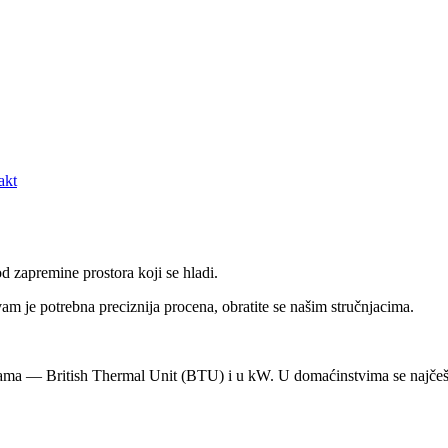
akt
d zapremine prostora koji se hladi.
m je potrebna preciznija procena, obratite se našim stručnjacima.
cama — British Thermal Unit (BTU) i u kW. U domaćinstvima se najčeš