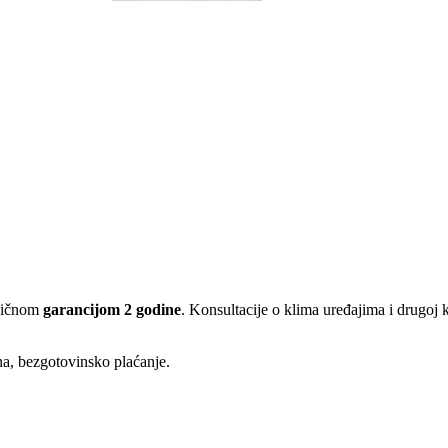
ničnom
garancijom 2 godine
. Konsultacije o klima uređajima i drugoj
ina, bezgotovinsko plaćanje.