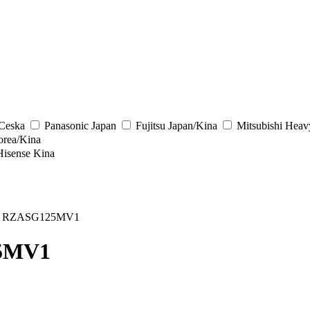
/Ceska
Panasonic
Japan
Fujitsu
Japan/Kina
Mitsubishi Heav
rea/Kina
Hisense
Kina
/ RZASG125MV1
25MV1