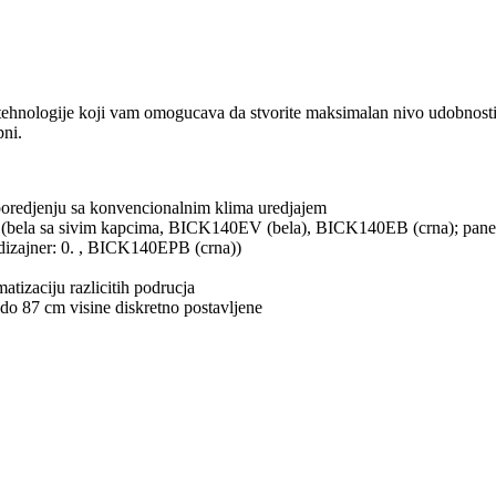
logije koji vam omogucava da stvorite maksimalan nivo udobnosti i u
pni.
u poredjenju sa konvencionalnim klima uredjajem
 (bela sa sivim kapcima, BICK140EV (bela), BICK140EB (crna); paneli 
izajner: 0. , BICK140EPB (crna))
atizaciju razlicitih podrucja
do 87 cm visine diskretno postavljene