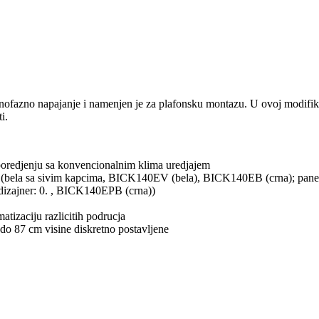
zno napajanje i namenjen je za plafonsku montazu. U ovoj modifikacij
i.
u poredjenju sa konvencionalnim klima uredjajem
 (bela sa sivim kapcima, BICK140EV (bela), BICK140EB (crna); paneli 
izajner: 0. , BICK140EPB (crna))
atizaciju razlicitih podrucja
do 87 cm visine diskretno postavljene