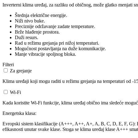
Inverterni klima uređaj, za razliku od običnog, može glatko menjati sn
Štednja električne energije.
Niži nivo buke.
Preciznije održavanje zadate temperature.
Brže hlađenje prostora.
Duži resurs.
Rad u režimu grejanja pri nižoj temperaturi.
Mogućnost postavljanja na duže komunikacije.
Manje vibracije spoljnog bloka.
Filteri
Za grejanje
Klima uređaji koji mogu raditi u režimu grejanja na temperaturi od -15
Wi-Fi
Kada koristite Wi-Fi funkcije, klima uređaj obično ima sledeće mogućn
Energetska klasa:
Evropski sistem klasifikacije (A+++, A++, A+, A, B, C, D, E, F, G): Ev
efikasnosti unutar svake klase. Stoga se klima uređaj klase A+++ smat