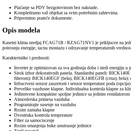
Plaćanje sa PDV bezgotovinom bez naknade.
Kompletiramo vaš objekat sa svim potrebnim zahtevima.
Pripremimo prateće dokumente.
Opis modela
Kasetni klima uredjaj FCAG71B / RZAG71NV1 je prikljucen na jednofa
potrosnju energije, tacnu montazu i odrzavanje temperaturnih vrednost
Karakteristike i prednosti:
Inverter je optimizovan za sva godisnja doba i stedi energiju 
Sirok izbor dekorativnih panela. Standardni paneli: BICK140E
filterom): BICK140EGF (bela), BICK140EGFB (crna); bela); d
Infracrveni senzor zauzetosti i senzor temperature poda (opcija)
Prevelike vazdusne klapne. Individualna kontrola klapne za klim
Jedinstvene kompaktne spoljne jedinice sa jednim ventilatorom 
Atmosferska primesa vazduha
Programirajte susenje na vazduhu
Rezim zamaha klapne
Dvostruka kontrola temperature
Filter za samociscenje
Rezim smanjenja buke unutrasnje jedinice
Topli pocetak