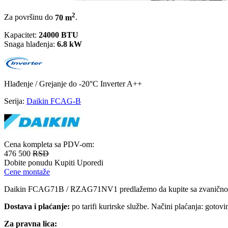
2
Za površinu do
70 m
.
Kapacitet:
24000 BTU
Snaga hlađenja:
6.8 kW
Hlađenje / Grejanje
do -20°C
Inverter
A++
Serija:
Daikin FCAG-B
Cena kompleta sa PDV-om:
476 500
RSD
Dobite ponudu
Kupiti
Uporedi
Cene montaže
Daikin FCAG71B / RZAG71NV1 predlažemo da kupite sa zvanič
Dostava i plaćanje:
po tarifi kurirske službe. Načini plaćanja: gotov
Za pravna lica: