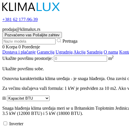
+381
62 177-96-39
prodaja@klimalux.rs
Pozvaćemo vas
Pošaljite zahtev
Pretraga
0
Korpa
0
Poređenje
Dostava i plaćanje
Garancija
Ugradnja
Akcija
Saradnja
O nama
Kont
2
Ukažite površinu prostorije:
m
Ukažite površinu sobe.
Osnovna karakteristika klima uređaja - je snaga hlađenja. Ona zavisi o
Za većinu slučajeva važi formula: 1 kW je predviđen za 10 m2. Ako va
ili
Snaga hlađenja klima uređaja meri se u Britanskim Toplotnim Jedini
3.5 kW (12000 BTU) i 5 kW (18000 BTU).
Inverter