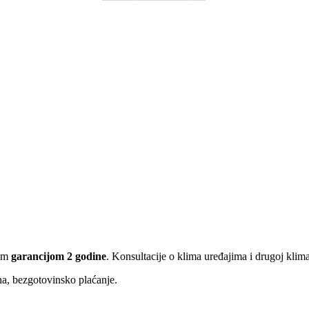
nom
garancijom 2 godine
. Konsultacije o klima uređajima i drugoj kli
ina, bezgotovinsko plaćanje.