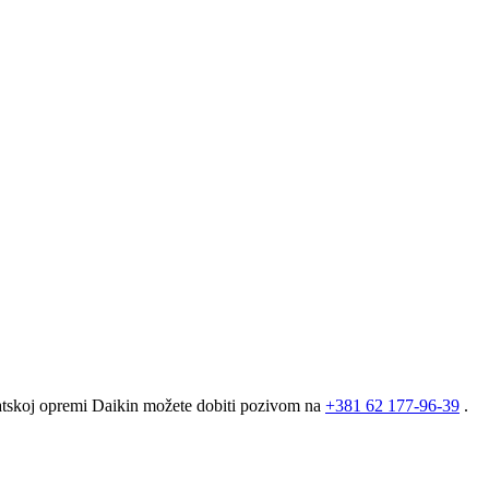
matskoj opremi Daikin možete dobiti pozivom na
+381
62 177-96-39
.