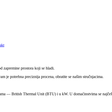
akt
d zapremine prostora koji se hladi.
m je potrebna preciznija procena, obratite se našim stručnjacima.
cama — British Thermal Unit (BTU) i u kW. U domaćinstvima se najčeš