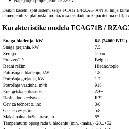
Napajanje spoljne jedinice 220 V
Daikin kasetni split sistemi serije FCAG-B/RZAG-A/N su linija klima u
namenjenih za plafonsku montazu sa rashladnim kapacitetima od 3,5 
Karakteristike modela FCAG71B / RZA
Snaga hlađenja, kW
6.8 (24000 BTU)
Snaga grejanja, kW
7.5
Zemlja
Japan
Proizvođač
Belgija
Radni režim
Hladno/toplo
Potrošnja u hlađenju, kW
1.8
Potrošnja grejanja, kW
1.7
Potrošnja vazduha, m³/h
918
Energetska efikasnost
A++
Rashladno sredstvo
R32
Cev za tečnost ø, inc
3/8
Gasna cev ø, inc
5/8
Maksimalna dužina trase, m
55
Temperaturni opseg rada u hlađenju (min.~maks.)
-20...+52