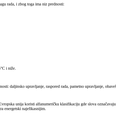
agu rada, i zbog toga ima niz prednosti:
°C i niže.
osti: daljinsko upravljanje, raspored rada, pametno upravljanje, obaveš
ropska unija koristi alfanumeričku klasifikaciju gde slova označavaju n
ra energetski najefikasnijim.