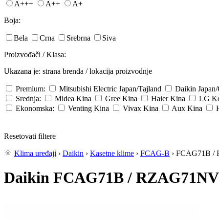
A+++
A++
A+
Boja:
Bela
Crna
Srebrna
Siva
Proizvođači / Klasa:
Ukazana je: strana brenda / lokacija proizvodnje
Premium:
Mitsubishi Electric
Japan/Tajland
Daikin
Japan
Srednja:
Midea
Kina
Gree
Kina
Haier
Kina
LG
Ko
Ekonomska:
Venting
Kina
Vivax
Kina
Aux
Kina
Resetovati filtere
Klima uređaji
›
Daikin
›
Kasetne klime
›
FCAG-B
› FCAG71B /
Daikin FCAG71B / RZAG71NV