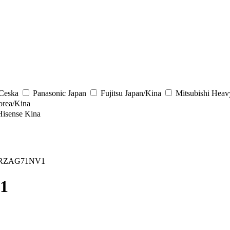
/Ceska
Panasonic
Japan
Fujitsu
Japan/Kina
Mitsubishi Heav
rea/Kina
Hisense
Kina
 RZAG71NV1
1