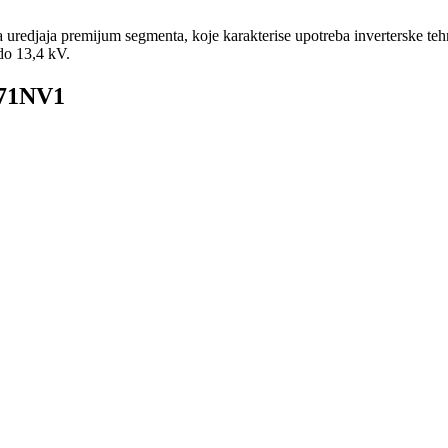
redjaja premijum segmenta, koje karakterise upotreba inverterske tehno
do 13,4 kV.
G71NV1