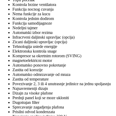
Kontrola brzine ventilatora
Funkcija nocnog cuvanja
Nema funkcije za kucu
Kontrola jednim dodirom
Funkcija samodijagnoze
Nedeljni tajmer
Automatski izbor rezima
Infracrveni daljinski upravljac (opcija)
Zicani daljinski upravljac (opcija)
Tehnologija ustede energije
Elektronska kontrola snage
Kompresor sa okretnim rotorom (SVING)
magnetoelektricni motor
Automatsko ponovno pokretanje
Zastita od korozije
Automatsko odmrzavanje od mraza
Zastita od temperature
Povezivanje 2, 3 ili 4 unutrasnje jedinice na jednu spoljasnju
Najsavremeniji dizajn
Dizajn za visoke plafone
Prednji panel koji se moze ukloniti
Dugotrajan filter
Sprecavanje zagadjenja plafona
Prisilni odvod kondenzata