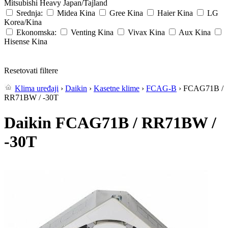
Mitsubishi Heavy
Japan/Tajland
Srednja:
Midea
Kina
Gree
Kina
Haier
Kina
LG
Korea/Kina
Ekonomska:
Venting
Kina
Vivax
Kina
Aux
Kina
Hisense
Kina
Resetovati filtere
Klima uređaji
›
Daikin
›
Kasetne klime
›
FCAG-B
› FCAG71B /
RR71BW / -30T
Daikin FCAG71B / RR71BW /
-30T