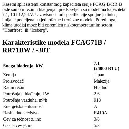
Kasetni split sistemi konstantnog kapaciteta serije FCAG-B/RR-B
rade samo u rezimu hladjenja i predstavljeni su modelima kapaciteta
7,1, 10 i 12,5 kV. U zavisnosti od specifikacije spoljne jedinice,
linija je podeljena na jednofazne i trofazne modele. Pored toga,
klima uredjaj moze biti opremljen niskotemperaturnim setom
"Hoarfrost" ili "Iceberg".
Karakteristike modela FCAG71B /
RR71BW / -30T
7.1
Snaga hlađenja, kW
(24000 BTU)
Zemlja
Japan
Proizvođač
Malezija
Radni režim
Hladno
Potrošnja u hlađenju, kW
2.6
Potrošnja vazduha, m³/h
918
Energetska efikasnost
A
Rashladno sredstvo
R410A
Cev za tečnost ø, inc
3/8
Gasna cev ø, inc
5/8