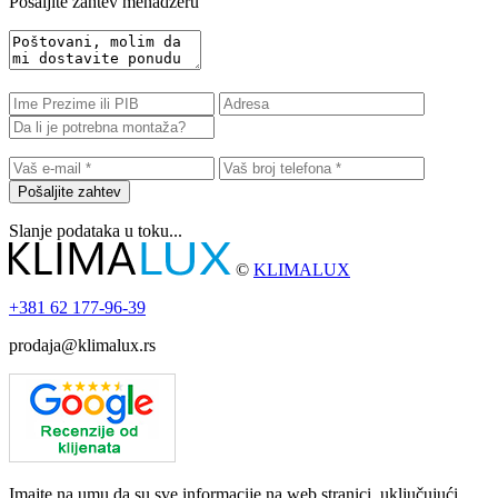
Pošaljite zahtev menadžeru
Pošaljite zahtev
Slanje podataka u toku...
©
KLIMALUX
+381
62 177-96-39
prodaja@klimalux.rs
Imajte na umu da su sve informacije na web stranici, uključujući