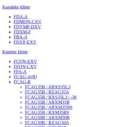
Kanalske klime
FDA-A
FDMQN-CXV
FDYMP-DXV
FDXM-F
FBA-A
FDYP-EXY
Kasetne klime
FCQN-EXV
FFQN-CXV
FFA-A
FCAG-A(B)
FCAG-B
FCAG35B / ARXS35L3
FCAG35B / RZAG35A
FCAG35B / RXS35L3 / -30
FCAG35B / ARXM35R
FCAG35B / ARXM35N9
FCAG35B / RXM35R9
FCAG50B / ARXM50R
FCAG50B / RZAG50A