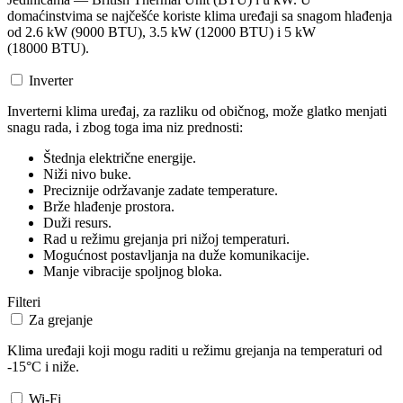
domaćinstvima se najčešće koriste klima uređaji sa snagom hlađenja
od 2.6 kW (9000 BTU), 3.5 kW (12000 BTU) i 5 kW
(18000 BTU).
Inverter
Inverterni klima uređaj, za razliku od običnog, može glatko menjati
snagu rada, i zbog toga ima niz prednosti:
Štednja električne energije.
Niži nivo buke.
Preciznije održavanje zadate temperature.
Brže hlađenje prostora.
Duži resurs.
Rad u režimu grejanja pri nižoj temperaturi.
Mogućnost postavljanja na duže komunikacije.
Manje vibracije spoljnog bloka.
Filteri
Za grejanje
Klima uređaji koji mogu raditi u režimu grejanja na temperaturi od
-15°C i niže.
Wi-Fi