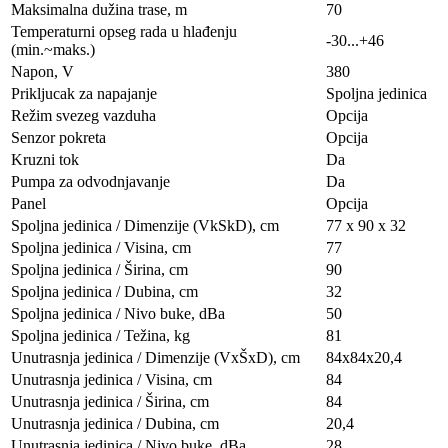
Maksimalna dužina trase, m
70
Temperaturni opseg rada u hlađenju
-30...+46
(min.~maks.)
Napon, V
380
Prikljucak za napajanje
Spoljna jedinica
Režim svezeg vazduha
Opcija
Senzor pokreta
Opcija
Kruzni tok
Da
Pumpa za odvodnjavanje
Da
Panel
Opcija
Spoljna jedinica / Dimenzije (VkSkD), сm
77 x 90 x 32
Spoljna jedinica / Visina, сm
77
Spoljna jedinica / Širina, сm
90
Spoljna jedinica / Dubina, сm
32
Spoljna jedinica / Nivo buke, dBa
50
Spoljna jedinica / Težina, kg
81
Unutrasnja jedinica / Dimenzije (VxŠxD), сm
84x84х20,4
Unutrasnja jedinica / Visina, сm
84
Unutrasnja jedinica / Širina, сm
84
Unutrasnja jedinica / Dubina, сm
20,4
Unutrasnja jedinica / Nivo buke, dBa
28