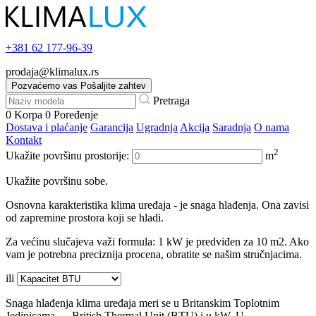
+381
62 177-96-39
prodaja@klimalux.rs
Pozvaćemo vas
Pošaljite zahtev
Pretraga
0
Korpa
0
Poređenje
Dostava i plaćanje
Garancija
Ugradnja
Akcija
Saradnja
O nama
Kontakt
2
Ukažite površinu prostorije:
m
Ukažite površinu sobe.
Osnovna karakteristika klima uređaja - je snaga hlađenja. Ona zavisi
od zapremine prostora koji se hladi.
Za većinu slučajeva važi formula: 1 kW je predviđen za 10 m2. Ako
vam je potrebna preciznija procena, obratite se našim stručnjacima.
ili
Snaga hlađenja klima uređaja meri se u Britanskim Toplotnim
Jedinicama — British Thermal Unit (BTU) i u kW. U