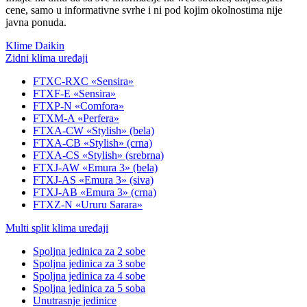
cene, samo u informativne svrhe i ni pod kojim okolnostima nije
javna ponuda.
Klime Daikin
Zidni klima uređaji
FTXC-RXC «Sensira»
FTXF-E «Sensira»
FTXP-N «Comfora»
FTXM-A «Perfera»
FTXA-CW «Stylish» (bela)
FTXA-CB «Stylish» (crna)
FTXA-CS «Stylish» (srebrna)
FTXJ-AW «Emura 3» (bela)
FTXJ-AS «Emura 3» (siva)
FTXJ-AB «Emura 3» (crna)
FTXZ-N «Ururu Sarara»
Multi split klima uređaji
Spoljna jedinica za 2 sobe
Spoljna jedinica za 3 sobe
Spoljna jedinica za 4 sobe
Spoljna jedinica za 5 soba
Unutrasnje jedinice