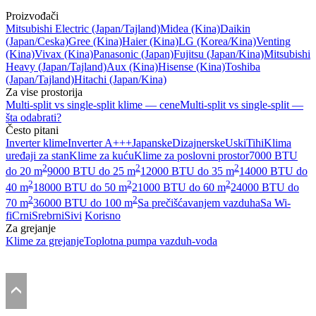
Proizvođači
Mitsubishi Electric
(Japan/Tajland)
Midea
(Kina)
Daikin
(Japan/Ceska)
Gree
(Kina)
Haier
(Kina)
LG
(Korea/Kina)
Venting
(Kina)
Vivax
(Kina)
Panasonic
(Japan)
Fujitsu
(Japan/Kina)
Mitsubishi
Heavy
(Japan/Tajland)
Aux
(Kina)
Hisense
(Kina)
Toshiba
(Japan/Tajland)
Hitachi
(Japan/Kina)
Za vise prostorija
Multi-split vs single-split klime — cene
Multi-split vs single-split —
šta odabrati?
Često pitani
Inverter klime
Inverter A+++
Japanske
Dizajnerske
Uski
Tihi
Klima
uređaji za stan
Klime za kuću
Klime za poslovni prostor
7000 BTU
2
2
2
do 20 m
9000 BTU do 25 m
12000 BTU do 35 m
14000 BTU do
2
2
2
40 m
18000 BTU do 50 m
21000 BTU do 60 m
24000 BTU do
2
2
70 m
36000 BTU do 100 m
Sa prečišćavanjem vazduha
Sa Wi-
fi
Crni
Srebrni
Sivi
Korisno
Za grejanje
Klime za grejanje
Toplotna pumpa vazduh-voda