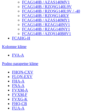
FCAG140B / AZAS140MV1
FCAG140B / RZQSG140L9V
FCAG140B / RZQSG140L9V / -40
FCAG140B / RZQSG140LY
FCAG140B / AZAS140MY1
FCAG140B / RZAG140NV1
FCAG140B / RZAG140NY1
FCAG140B / AZQS140B8V1
FCAHG-H
Kolomne klime
FVA-A
Podno parapetne klime
FHQN-CXV
FLQN-EXV
FHA-A
FNA-A
FVXM-A
FVXM-F
FVXG-K
FHQ-CB
FUA-A