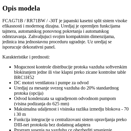
Opis modela
FCAG71B / RR71BW / -30T je japanski kasetni split sistem visoke
efikasnosti i modernog dizajna. Uredjaj je opremljen funkcijama
tajmera, automatskog ponovnog pokretanja i automatskog
odmrzavanja. Zahvaljujuci svojim kompaktnim dimenzijama,
jedinica ima jednostavnu proceduru ugradnje. Uz uredjaj se
isporucuje dekorativni panel.
Karakteristike i prednosti:
Mogucnost kontrole distribucije protoka vazduha softverskim
blokiranjem jedne ili vise klapni preko zicane kontrolne table
BRC1H52
DC motori ventilatora i pumpe za odvod
Uredjaj za mesanje svezeg vazduha do 20% standardnog
protoka (opcija)
Odvod kondenzata sa ugradjenom odvodnom pumpom
(visina podizanja do 625 mm)
Maksimalna udaljenost i visinska razlika izmedju blokova - 70
i 30 m
Funkcija integracije u centralizovani sistem upravljanja preko
DIII-net protokola bez dodatnog adaptera
Program susenja na vazduhu ce obezbediti smanjenje