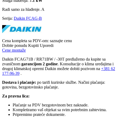
Snaga hlađenja:
7.1 kW
Radi samo za hlađenje.
A
Serija:
Daikin FCAG-B
Cena kompleta sa PDV-om:
saznajte cenu
Dobite ponudu
Kupiti
Uporedi
Cene montaže
Daikin FCAG71B / RR71BW / -30T predlažemo da kupite sa
zvaničnom
garancijom 2 godine
. Konsultacije o klima uređajima i
drugoj klimatskoj opremi Daikin možete dobiti pozivom na
+381
62
177-96-39
.
Dostava i plaćanje:
po tarifi kurirske službe. Načini plaćanja:
gotovina, bezgotovinsko plaćanje.
Za pravna lica:
Plaćanje sa PDV bezgotovinom bez naknade.
Kompletiramo vaš objekat sa svim potrebnim zahtevima.
Pripremimo prateće dokumente.