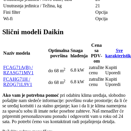
Unutrasnja jedinica / Težina, kg
21
Fini filter
Opcija
Wi-fi
Opcija
Slični modeli Daikin
Cena
Optimalna
Snaga
sa
Sve
Naziv modela
površina
hlađenja
PDV-
karakteristi
om
FCAG71A(B) /
zatražite
Kupiti
2
6.8 kW
do 68 m
RZASG71MV1
cenu
Uporedi
FCAHG71H /
zatražite
Kupiti
2
6.8 kW
do 68 m
RZQG71L9V1
cenu
Uporedi
Ako vam je potrebna pomoć
pri odabiru klima uređaja, slobodno
pošaljite nam sledeće informacije: površinu svake prostorije; da li će
se uređaj koristiti i za stalno grejanje; kao i da li je klima namenjena
za spavaću sobu ili imate neke posebne zahteve. Naš menadžer će
pripremiti personalizovanu ponudu i odgovoriti vam u roku od 24
sata. Po potrebi ćemo vas kontaktirati radi pojašnjenja detalja.