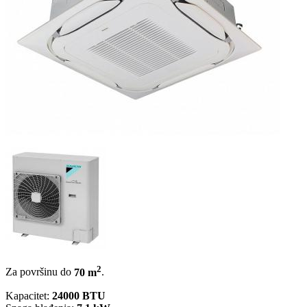
2
Za površinu do
70 m
.
Kapacitet:
24000 BTU