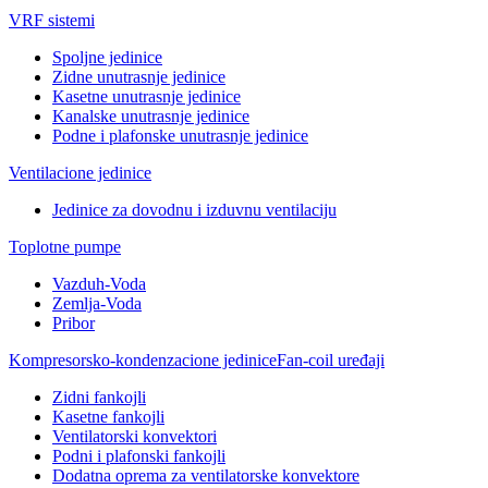
VRF sistemi
Spoljne jedinice
Zidne unutrasnje jedinice
Kasetne unutrasnje jedinice
Kanalske unutrasnje jedinice
Podne i plafonske unutrasnje jedinice
Ventilacione jedinice
Jedinice za dovodnu i izduvnu ventilaciju
Toplotne pumpe
Vazduh-Voda
Zemlja-Voda
Pribor
Kompresorsko-kondenzacione jedinice
Fan-coil uređaji
Zidni fankojli
Kasetne fankojli
Ventilatorski konvektori
Podni i plafonski fankojli
Dodatna oprema za ventilatorske konvektore