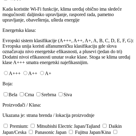
Kada koristite Wi-Fi funkcije, klima uređaj obično ima sledeće
mogućnosti: daljinsko upravljanje, raspored rada, pametno
upravljanje, obaveštenja, ušteda energije
Energetska klasa:
Evropski sistem klasifikacije (A+++, A++, A+, A, B, C, D, E, F, G):
Evropska unija koristi alfanumeričku klasifikaciju gde slova
označavaju nivo energetske efikasnosti, a plusevi (jedan do tri)
Dodatni nivoi efikasnosti unutar svake klase. Stoga se klima uređaj
klase A+++ smatra energetski najefikasnijim.
A+++
A++
A+
Boja:
Bela
Crna
Srebrna
Siva
Proizvođači / Klasa:
Ukazana je: strana brenda / lokacija proizvodnje
Premium:
Mitsubishi Electric
Japan/Tajland
Daikin
Japan/Ceska
Panasonic
Japan
Fujitsu
Japan/Kina