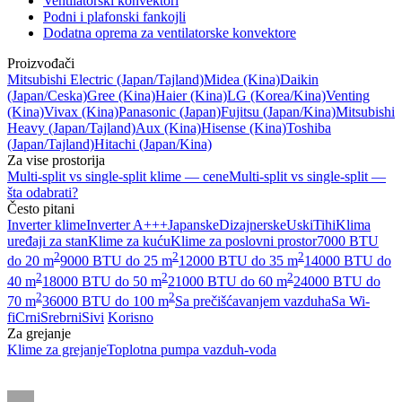
Ventilatorski konvektori
Podni i plafonski fankojli
Dodatna oprema za ventilatorske konvektore
Proizvođači
Mitsubishi Electric
(Japan/Tajland)
Midea
(Kina)
Daikin
(Japan/Ceska)
Gree
(Kina)
Haier
(Kina)
LG
(Korea/Kina)
Venting
(Kina)
Vivax
(Kina)
Panasonic
(Japan)
Fujitsu
(Japan/Kina)
Mitsubishi
Heavy
(Japan/Tajland)
Aux
(Kina)
Hisense
(Kina)
Toshiba
(Japan/Tajland)
Hitachi
(Japan/Kina)
Za vise prostorija
Multi-split vs single-split klime — cene
Multi-split vs single-split —
šta odabrati?
Često pitani
Inverter klime
Inverter A+++
Japanske
Dizajnerske
Uski
Tihi
Klima
uređaji za stan
Klime za kuću
Klime za poslovni prostor
7000 BTU
2
2
2
do 20 m
9000 BTU do 25 m
12000 BTU do 35 m
14000 BTU do
2
2
2
40 m
18000 BTU do 50 m
21000 BTU do 60 m
24000 BTU do
2
2
70 m
36000 BTU do 100 m
Sa prečišćavanjem vazduha
Sa Wi-
fi
Crni
Srebrni
Sivi
Korisno
Za grejanje
Klime za grejanje
Toplotna pumpa vazduh-voda