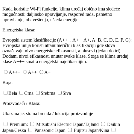
Kada koristite Wi-Fi funkcije, klima uređaj obično ima sledeće
mogućnosti: daljinsko upravljanje, raspored rada, pametno
upravljanje, obaveštenja, ušteda energije
Energetska klasa:
Evropski sistem klasifikacije (A+++, A++, A+, A, B, C, D, E, F, G):
Evropska unija koristi alfanumeričku klasifikaciju gde slova
označavaju nivo energetske efikasnosti, a plusevi (jedan do tri)
Dodatni nivoi efikasnosti unutar svake klase. Stoga se klima uređaj
klase A+++ smatra energetski najefikasnijim.
A+++
A++
A+
Boja:
Bela
Crna
Srebrna
Siva
Proizvođači / Klasa:
Ukazana je: strana brenda / lokacija proizvodnje
Premium:
Mitsubishi Electric
Japan/Tajland
Daikin
Japan/Ceska
Panasonic
Japan
Fujitsu
Japan/Kina