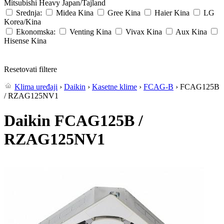
Mitsubishi Heavy
Japan/Tajland
Srednja:
Midea
Kina
Gree
Kina
Haier
Kina
LG
Korea/Kina
Ekonomska:
Venting
Kina
Vivax
Kina
Aux
Kina
Hisense
Kina
Resetovati filtere
Klima uređaji
›
Daikin
›
Kasetne klime
›
FCAG-B
› FCAG125B
/ RZAG125NV1
Daikin FCAG125B /
RZAG125NV1