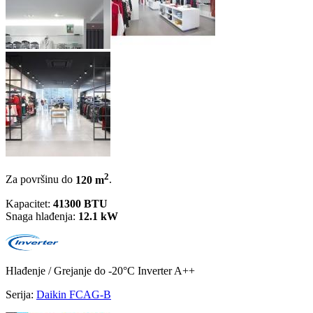
2
Za površinu do
120 m
.
Kapacitet:
41300 BTU
Snaga hlađenja:
12.1 kW
Hlađenje / Grejanje
do -20°C
Inverter
A++
Serija:
Daikin FCAG-B