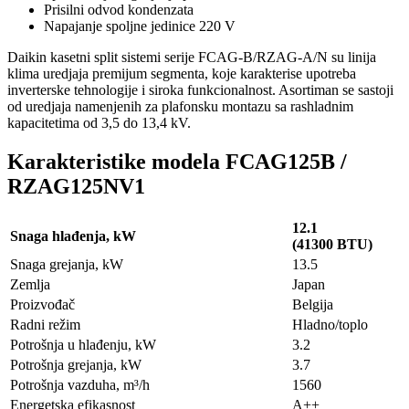
Prisilni odvod kondenzata
Napajanje spoljne jedinice 220 V
Daikin kasetni split sistemi serije FCAG-B/RZAG-A/N su linija
klima uredjaja premijum segmenta, koje karakterise upotreba
inverterske tehnologije i siroka funkcionalnost. Asortiman se sastoji
od uredjaja namenjenih za plafonsku montazu sa rashladnim
kapacitetima od 3,5 do 13,4 kV.
Karakteristike modela FCAG125B /
RZAG125NV1
12.1
Snaga hlađenja, kW
(41300 BTU)
Snaga grejanja, kW
13.5
Zemlja
Japan
Proizvođač
Belgija
Radni režim
Hladno/toplo
Potrošnja u hlađenju, kW
3.2
Potrošnja grejanja, kW
3.7
Potrošnja vazduha, m³/h
1560
Energetska efikasnost
A++