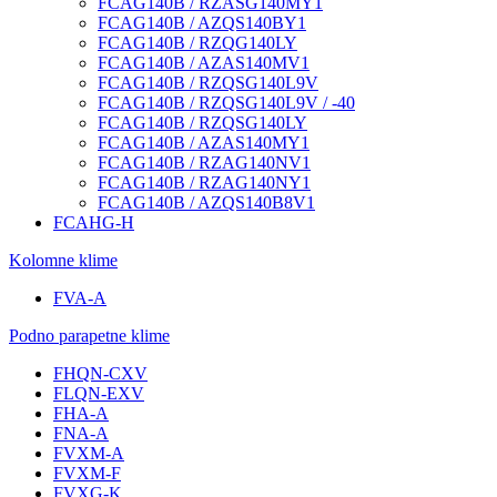
FCAG140B / RZASG140MY1
FCAG140B / AZQS140BY1
FCAG140B / RZQG140LY
FCAG140B / AZAS140MV1
FCAG140B / RZQSG140L9V
FCAG140B / RZQSG140L9V / -40
FCAG140B / RZQSG140LY
FCAG140B / AZAS140MY1
FCAG140B / RZAG140NV1
FCAG140B / RZAG140NY1
FCAG140B / AZQS140B8V1
FCAHG-H
Kolomne klime
FVA-A
Podno parapetne klime
FHQN-CXV
FLQN-EXV
FHA-A
FNA-A
FVXM-A
FVXM-F
FVXG-K