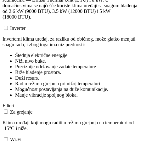
domaćinstvima se najčešće koriste klima uređaji sa snagom hlađenja
od 2.6 kW (9000 BTU), 3.5 kW (12000 BTU) i 5 kW
(18000 BTU).
Inverter
Inverterni klima uređaj, za razliku od običnog, može glatko menjati
snagu rada, i zbog toga ima niz prednosti:
Štednja električne energije.
Niži nivo buke.
Preciznije održavanje zadate temperature.
Brže hlađenje prostora.
Duži resurs.
Rad u režimu grejanja pri nižoj temperaturi.
Mogućnost postavljanja na duže komunikacije.
Manje vibracije spoljnog bloka.
Filteri
Za grejanje
Klima uređaji koji mogu raditi u režimu grejanja na temperaturi od
-15°C i niže.
Wi-Fi