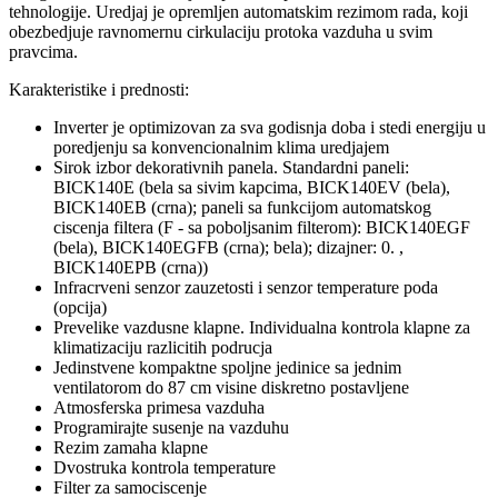
tehnologije. Uredjaj je opremljen automatskim rezimom rada, koji
obezbedjuje ravnomernu cirkulaciju protoka vazduha u svim
pravcima.
Karakteristike i prednosti:
Inverter je optimizovan za sva godisnja doba i stedi energiju u
poredjenju sa konvencionalnim klima uredjajem
Sirok izbor dekorativnih panela. Standardni paneli:
BICK140E (bela sa sivim kapcima, BICK140EV (bela),
BICK140EB (crna); paneli sa funkcijom automatskog
ciscenja filtera (F - sa poboljsanim filterom): BICK140EGF
(bela), BICK140EGFB (crna); bela); dizajner: 0. ,
BICK140EPB (crna))
Infracrveni senzor zauzetosti i senzor temperature poda
(opcija)
Prevelike vazdusne klapne. Individualna kontrola klapne za
klimatizaciju razlicitih podrucja
Jedinstvene kompaktne spoljne jedinice sa jednim
ventilatorom do 87 cm visine diskretno postavljene
Atmosferska primesa vazduha
Programirajte susenje na vazduhu
Rezim zamaha klapne
Dvostruka kontrola temperature
Filter za samociscenje