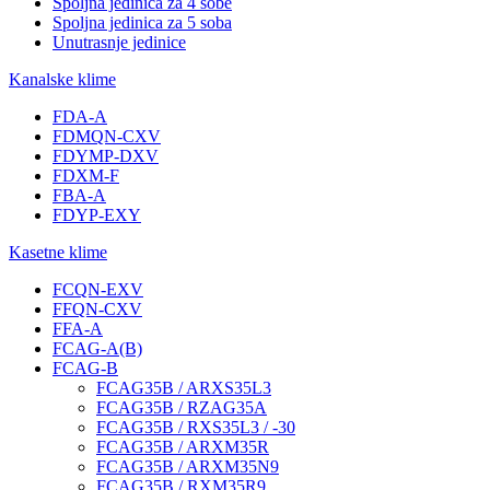
Spoljna jedinica za 4 sobe
Spoljna jedinica za 5 soba
Unutrasnje jedinice
Kanalske klime
FDA-A
FDMQN-CXV
FDYMP-DXV
FDXM-F
FBA-A
FDYP-EXY
Kasetne klime
FCQN-EXV
FFQN-CXV
FFA-A
FCAG-A(B)
FCAG-B
FCAG35B / ARXS35L3
FCAG35B / RZAG35A
FCAG35B / RXS35L3 / -30
FCAG35B / ARXM35R
FCAG35B / ARXM35N9
FCAG35B / RXM35R9