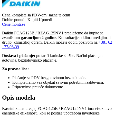
Cena kompleta sa PDV-om:
saznajte cenu
Dobite ponudu
Kupiti
Uporedi
Cene montaže
Daikin FCAG125B / RZAG125NV1 predlažemo da kupite sa
zvaničnom
garancijom 2 godine
. Konsultacije o klima uređajima i
drugoj klimatskoj opremi Daikin možete dobiti pozivom na
+381
62
177-96-39
.
Dostava i plaćanje:
po tarifi kurirske službe. Načini plaćanja:
gotovina, bezgotovinsko plaćanje.
Za pravna lica:
Plaćanje sa PDV bezgotovinom bez naknade.
Kompletiramo vaš objekat sa svim potrebnim zahtevima.
Pripremimo prateće dokumente.
Opis modela
Kasetni klima uredjaj FCAG125B / RZAG125NV1 ima visok nivo
energetske efikasnosti, koji se postize upotrebom inverterske