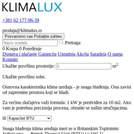
+381
62 177-96-39
prodaja@klimalux.rs
Pozvaćemo vas
Pošaljite zahtev
Pretraga
0
Korpa
0
Poređenje
Dostava i plaćanje
Garancija
Ugradnja
Akcija
Saradnja
O nama
Kontakt
2
Ukažite površinu prostorije:
m
Ukažite površinu sobe.
Osnovna karakteristika klima uređaja - je snaga hlađenja. Ona zavisi
od zapremine prostora koji se hladi.
Za većinu slučajeva važi formula: 1 kW je predviđen za 10 m2. Ako
vam je potrebna preciznija procena, obratite se našim stručnjacima.
ili
Snaga hlađenja klima uređaja meri se u Britanskim Toplotnim
Jedinicama — British Thermal Unit (BTU) i u kW. U