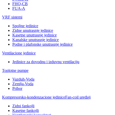
FHQ-CB
FUA-A
VRF sistemi
Spoljne jedinice
Zidne unutrasnje jedinice
Kasetne unutrasnje jedinice
Kanalske unutrasnje jedinice
Podne i plafonske unutrasnje jedinice
Ventilacione jedinice
Jedinice za dovodnu i izduvnu ventilaciju
Toplotne pumpe
Vazduh-Voda
Zemlja-Voda
Pribor
Kompresorsko-kondenzacione jedinice
Fan-coil uređaji
Zidni fankojli
Kasetne fankojli