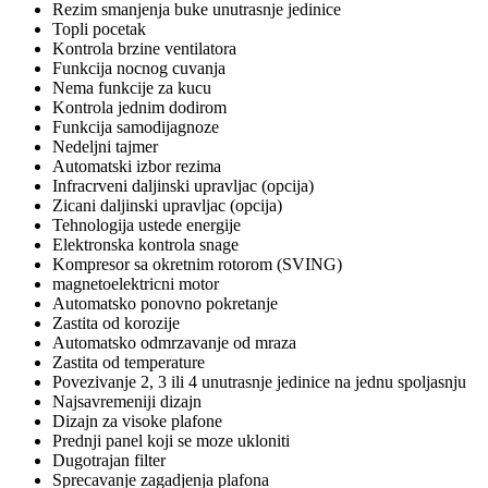
Rezim smanjenja buke unutrasnje jedinice
Topli pocetak
Kontrola brzine ventilatora
Funkcija nocnog cuvanja
Nema funkcije za kucu
Kontrola jednim dodirom
Funkcija samodijagnoze
Nedeljni tajmer
Automatski izbor rezima
Infracrveni daljinski upravljac (opcija)
Zicani daljinski upravljac (opcija)
Tehnologija ustede energije
Elektronska kontrola snage
Kompresor sa okretnim rotorom (SVING)
magnetoelektricni motor
Automatsko ponovno pokretanje
Zastita od korozije
Automatsko odmrzavanje od mraza
Zastita od temperature
Povezivanje 2, 3 ili 4 unutrasnje jedinice na jednu spoljasnju
Najsavremeniji dizajn
Dizajn za visoke plafone
Prednji panel koji se moze ukloniti
Dugotrajan filter
Sprecavanje zagadjenja plafona