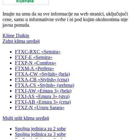
Imajte na umu da su sve informacije na web stranici, uključujući
cene, samo u informativne svrhe i ni pod kojim okolnostima nije
javna ponuda.
Klime Daikin
Zidni klima uređaji
FTXC-RXC «Sensira»
FTXF-E «Sensira»
FTXP-N «Comfora»
FTXM-A «Perfera»
FTXA-CW «Stylish» (bela)
FTXA-CB «Stylish» (crna)
FTXA-CS «Stylish» (srebrna)
FTXJ-AW «Emura 3» (bela)
FTXJ-AS «Emura 3» (siva)
FTXJ-AB «Emura 3» (crna)
FTXZ-N «Ururu Sarara»
Multi split klima uređaji
Spoljna jedinica za 2 sobe
Spoljna jedinica za 3 sobe