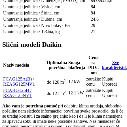
Unutrasnja jedinica / Dimenzije (VxŠxD), сm
84x84х24,6
Unutrasnja jedinica / Visina, сm
84
Unutrasnja jedinica / Širina, сm
84
Unutrasnja jedinica / Dubina, сm
24,6
Unutrasnja jedinica / Nivo buke, dBa
29
Unutrasnja jedinica / Težina, kg
21
Slični modeli Daikin
Cena
Optimalna
Snaga
sa
Sve
Naziv modela
površina
hlađenja
PDV-
karakteristi
om
FCAG125A(B) /
zatražite
Kupiti
2
12 kW
do 120 m
RZASG125MV1
cenu
Uporedi
FCAHG125H /
zatražite
Kupiti
2
12.1 kW
do 121 m
RZAG125NV1
cenu
Uporedi
Ako vam je potrebna pomoć
pri odabiru klima uređaja, slobodno
pošaljite nam sledeće informacije: površinu svake prostorije; da li će
se uređaj koristiti i za stalno grejanje; kao i da li je klima namenjena
za spavaću sobu ili imate neke posebne zahteve. Naš menadžer će
pripremiti personalizovanu ponudu i odgovoriti vam u roku od 24