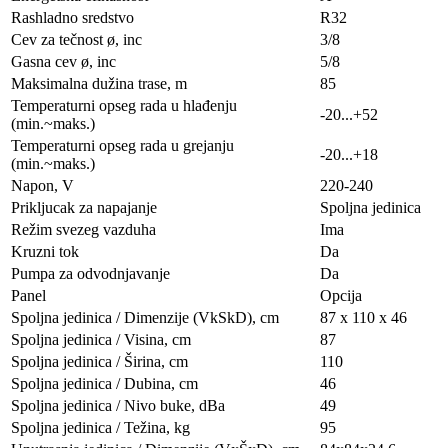
Rashladno sredstvo
R32
Cev za tečnost ø, inc
3/8
Gasna cev ø, inc
5/8
Maksimalna dužina trase, m
85
Temperaturni opseg rada u hlađenju
-20...+52
(min.~maks.)
Temperaturni opseg rada u grejanju
-20...+18
(min.~maks.)
Napon, V
220-240
Prikljucak za napajanje
Spoljna jedinica
Režim svezeg vazduha
Ima
Kruzni tok
Da
Pumpa za odvodnjavanje
Da
Panel
Opcija
Spoljna jedinica / Dimenzije (VkSkD), сm
87 x 110 x 46
Spoljna jedinica / Visina, сm
87
Spoljna jedinica / Širina, сm
110
Spoljna jedinica / Dubina, сm
46
Spoljna jedinica / Nivo buke, dBa
49
Spoljna jedinica / Težina, kg
95