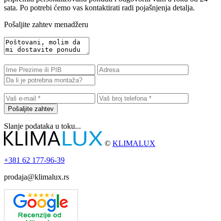
sata. Po potrebi ćemo vas kontaktirati radi pojašnjenja detalja.
Pošaljite zahtev menadžeru
Pošaljite zahtev
Slanje podataka u toku...
©
KLIMALUX
+381
62 177-96-39
prodaja@klimalux.rs