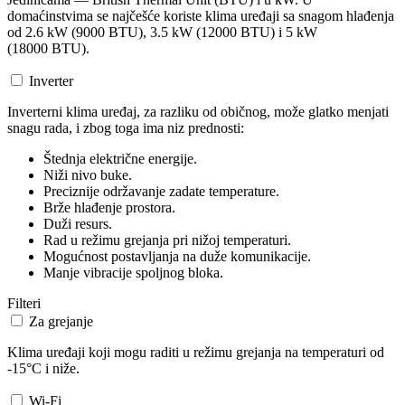
domaćinstvima se najčešće koriste klima uređaji sa snagom hlađenja
od 2.6 kW (9000 BTU), 3.5 kW (12000 BTU) i 5 kW
(18000 BTU).
Inverter
Inverterni klima uređaj, za razliku od običnog, može glatko menjati
snagu rada, i zbog toga ima niz prednosti:
Štednja električne energije.
Niži nivo buke.
Preciznije održavanje zadate temperature.
Brže hlađenje prostora.
Duži resurs.
Rad u režimu grejanja pri nižoj temperaturi.
Mogućnost postavljanja na duže komunikacije.
Manje vibracije spoljnog bloka.
Filteri
Za grejanje
Klima uređaji koji mogu raditi u režimu grejanja na temperaturi od
-15°C i niže.
Wi-Fi