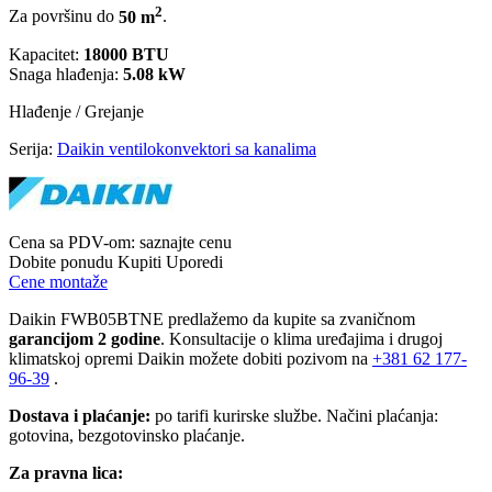
2
Za površinu do
50 m
.
Kapacitet:
18000 BTU
Snaga hlađenja:
5.08 kW
Hlađenje / Grejanje
Serija:
Daikin ventilokonvektori sa kanalima
Cena sa PDV-om:
saznajte cenu
Dobite ponudu
Kupiti
Uporedi
Cene montaže
Daikin FWB05BTNE predlažemo da kupite sa zvaničnom
garancijom 2 godine
. Konsultacije o klima uređajima i drugoj
klimatskoj opremi Daikin možete dobiti pozivom na
+381
62 177-
96-39
.
Dostava i plaćanje:
po tarifi kurirske službe. Načini plaćanja:
gotovina, bezgotovinsko plaćanje.
Za pravna lica: