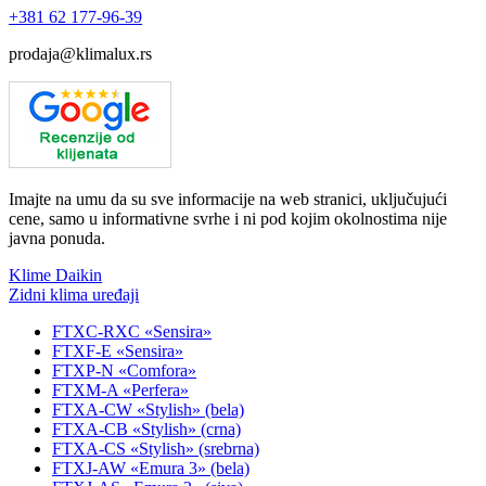
+381
62 177-96-39
prodaja@klimalux.rs
Imajte na umu da su sve informacije na web stranici, uključujući
cene, samo u informativne svrhe i ni pod kojim okolnostima nije
javna ponuda.
Klime Daikin
Zidni klima uređaji
FTXC-RXC «Sensira»
FTXF-E «Sensira»
FTXP-N «Comfora»
FTXM-A «Perfera»
FTXA-CW «Stylish» (bela)
FTXA-CB «Stylish» (crna)
FTXA-CS «Stylish» (srebrna)
FTXJ-AW «Emura 3» (bela)