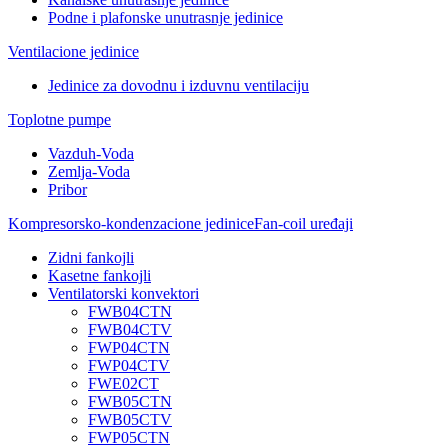
Podne i plafonske unutrasnje jedinice
Ventilacione jedinice
Jedinice za dovodnu i izduvnu ventilaciju
Toplotne pumpe
Vazduh-Voda
Zemlja-Voda
Pribor
Kompresorsko-kondenzacione jedinice
Fan-coil uređaji
Zidni fankojli
Kasetne fankojli
Ventilatorski konvektori
FWB04CTN
FWB04CTV
FWP04CTN
FWP04CTV
FWE02CT
FWB05CTN
FWB05CTV
FWP05CTN