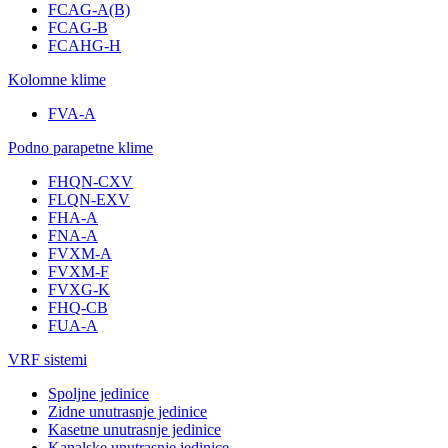
FCAG-A(B)
FCAG-B
FCAHG-H
Kolomne klime
FVA-A
Podno parapetne klime
FHQN-CXV
FLQN-EXV
FHA-A
FNA-A
FVXM-A
FVXM-F
FVXG-K
FHQ-CB
FUA-A
VRF sistemi
Spoljne jedinice
Zidne unutrasnje jedinice
Kasetne unutrasnje jedinice
Kanalske unutrasnje jedinice