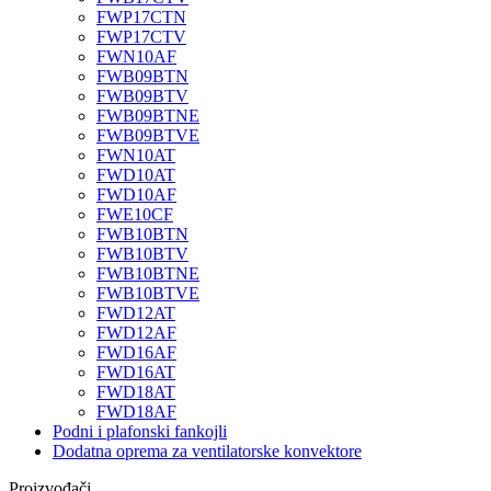
FWP17CTN
FWP17CTV
FWN10AF
FWB09BTN
FWB09BTV
FWB09BTNE
FWB09BTVE
FWN10AT
FWD10AT
FWD10AF
FWE10CF
FWB10BTN
FWB10BTV
FWB10BTNE
FWB10BTVE
FWD12AT
FWD12AF
FWD16AF
FWD16AT
FWD18AT
FWD18AF
Podni i plafonski fankojli
Dodatna oprema za ventilatorske konvektore
Proizvođači