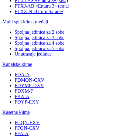
FTXJ-AS «Emura 3» (siva)
FTXJ-AB «Emura 3» (crna)
FTXZ-N «Ururu Sarara»
Multi split klima uređaji
Spoljna jedinica za 2 sobe
Spoljna jedinica za 3 sobe
Spoljna jedinica za 4 sobe
Spoljna jedinica za 5 soba
Unutrasnje jedinice
Kanalske klime
FDA-A
FDMQN-CXV
FDYMP-DXV
FDXM-F
FBA-A
FDYP-EXY
Kasetne klime
FCQN-EXV
FFQN-CXV
FFA-A