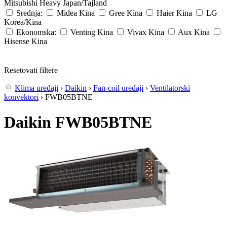
Mitsubishi Heavy
Japan/Tajland
Srednja:
Midea
Kina
Gree
Kina
Haier
Kina
LG
Korea/Kina
Ekonomska:
Venting
Kina
Vivax
Kina
Aux
Kina
Hisense
Kina
Resetovati filtere
Klima uređaji
›
Daikin
›
Fan-coil uređaji
›
Ventilatorski
konvektori
› FWB05BTNE
Daikin FWB05BTNE