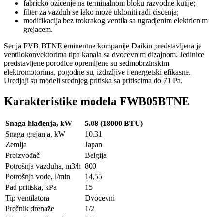
fabricko ozicenje na terminalnom bloku razvodne kutije;
filter za vazduh se lako moze ukloniti radi ciscenja;
modifikacija bez trokrakog ventila sa ugradjenim elektricnim
grejacem.
Serija FVB-BTNE eminentne kompanije Daikin predstavljena je
ventilokonvektorima tipa kanala sa dvocevnim dizajnom. Jedinice
predstavljene porodice opremljene su sedmobrzinskim
elektromotorima, pogodne su, izdrzljive i energetski efikasne.
Uredjaji su modeli srednjeg pritiska sa pritiscima do 71 Pa.
Karakteristike modela FWB05BTNE
Snaga hlađenja, kW
5.08 (18000 BTU)
Snaga grejanja, kW
10.31
Zemlja
Japan
Proizvođač
Belgija
Potrošnja vazduha, m3/h
800
Potrošnja vode, l/min
14,55
Pad pritiska, kPa
15
Tip ventilatora
Dvocevni
Prečnik drenaže
1/2