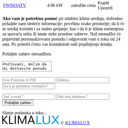
Kupiti
FWS03ATV
4.96 kW
zatražite cenu
Uporedi
Ako vam je potrebna pomoć
pri odabiru klima uređaja, slobodno
pošaljite nam sledeće informacije: površinu svake prostorije; da li će
se uređaj koristiti i za stalno grejanje; kao i da li je klima namenjena
za spavaću sobu ili imate neke posebne zahteve. Naš menadžer će
pripremiti personalizovanu ponudu i odgovoriti vam u roku od 24
sata. Po potrebi ćemo vas kontaktirati radi pojašnjenja detalja.
Pošaljite zahtev menadžeru
Pošaljite zahtev
Slanje podataka u toku...
©
KLIMALUX