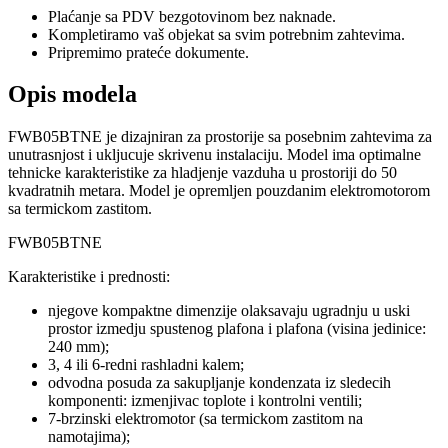
Plaćanje sa PDV bezgotovinom bez naknade.
Kompletiramo vaš objekat sa svim potrebnim zahtevima.
Pripremimo prateće dokumente.
Opis modela
FWB05BTNE je dizajniran za prostorije sa posebnim zahtevima za
unutrasnjost i ukljucuje skrivenu instalaciju. Model ima optimalne
tehnicke karakteristike za hladjenje vazduha u prostoriji do 50
kvadratnih metara. Model je opremljen pouzdanim elektromotorom
sa termickom zastitom.
FWB05BTNE
Karakteristike i prednosti:
njegove kompaktne dimenzije olaksavaju ugradnju u uski
prostor izmedju spustenog plafona i plafona (visina jedinice:
240 mm);
3, 4 ili 6-redni rashladni kalem;
odvodna posuda za sakupljanje kondenzata iz sledecih
komponenti: izmenjivac toplote i kontrolni ventili;
7-brzinski elektromotor (sa termickom zastitom na
namotajima);