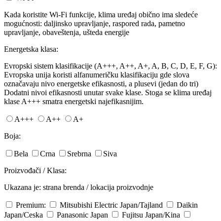
Kada koristite Wi-Fi funkcije, klima uređaj obično ima sledeće
mogućnosti: daljinsko upravljanje, raspored rada, pametno
upravljanje, obaveštenja, ušteda energije
Energetska klasa:
Evropski sistem klasifikacije (A+++, A++, A+, A, B, C, D, E, F, G):
Evropska unija koristi alfanumeričku klasifikaciju gde slova
označavaju nivo energetske efikasnosti, a plusevi (jedan do tri)
Dodatni nivoi efikasnosti unutar svake klase. Stoga se klima uređaj
klase A+++ smatra energetski najefikasnijim.
A+++
A++
A+
Boja:
Bela
Crna
Srebrna
Siva
Proizvođači / Klasa:
Ukazana je: strana brenda / lokacija proizvodnje
Premium:
Mitsubishi Electric
Japan/Tajland
Daikin
Japan/Ceska
Panasonic
Japan
Fujitsu
Japan/Kina