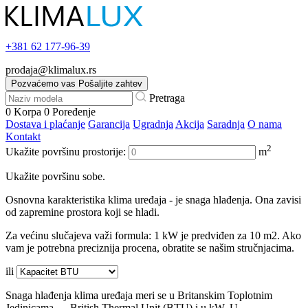
+381
62 177-96-39
prodaja@klimalux.rs
Pozvaćemo vas
Pošaljite zahtev
Pretraga
0
Korpa
0
Poređenje
Dostava i plaćanje
Garancija
Ugradnja
Akcija
Saradnja
O nama
Kontakt
2
Ukažite površinu prostorije:
m
Ukažite površinu sobe.
Osnovna karakteristika klima uređaja - je snaga hlađenja. Ona zavisi
od zapremine prostora koji se hladi.
Za većinu slučajeva važi formula: 1 kW je predviđen za 10 m2. Ako
vam je potrebna preciznija procena, obratite se našim stručnjacima.
ili
Snaga hlađenja klima uređaja meri se u Britanskim Toplotnim
Jedinicama — British Thermal Unit (BTU) i u kW. U