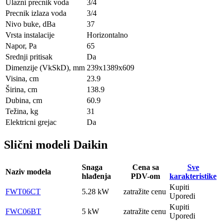
Ulazni precnik voda
3/4
Precnik izlaza voda
3/4
Nivo buke, dBa
37
Vrsta instalacije
Horizontalno
Napor, Pa
65
Srednji pritisak
Da
Dimenzije (VkSkD), mm
239x1389x609
Visina, сm
23.9
Širina, сm
138.9
Dubina, сm
60.9
Težina, kg
31
Elektricni grejac
Da
Slični modeli Daikin
Snaga
Cena sa
Sve
Naziv modela
hlađenja
PDV-om
karakteristike
Kupiti
FWT06CT
5.28 kW
zatražite cenu
Uporedi
Kupiti
FWC06BT
5 kW
zatražite cenu
Uporedi