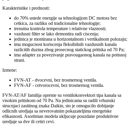
Karakteristike i prednosti:
do 70% ustede energije sa tehnologijom DC motora bez
cetkica, za razliku od tradicionalne tehnologije;
trenutna kontrola temperature i relativne vlaznosti;
vazdusni filter se lako demontira radi ciscenja;
jedinica je montirana u horizontalnom i vertikalnom polozaju;
ima mogucnost koriscenja fleksibilnih vazdusnih kanala
razlicitih duzina zbog prosecnog statickog pritiska od 70 Pa;
ima adapter za povezivanje pravougaonog kanala na potisnoj
strani.
Izmene:
FVN-AT - dvocevni, bez trosmernog ventila.
FVN-AF - cetvorocevni, bez trosmernog ventila.
FVN-AT/AF familija opreme su ventilokonvektori tipa kanala sa
visokim pritiskom od 70 Pa. Na jedinicama su radili vrhunski
strucnjaci zastitnog znaka Daikin, sto je omogucilo dobijanje
odlicnih uredjaja sa neverovatnim pokazateljima energetske
efikasnosti. Asortiman modela ukljucuje pouzdane produktivne
uredjaje sa dve ili cetiri cevi.