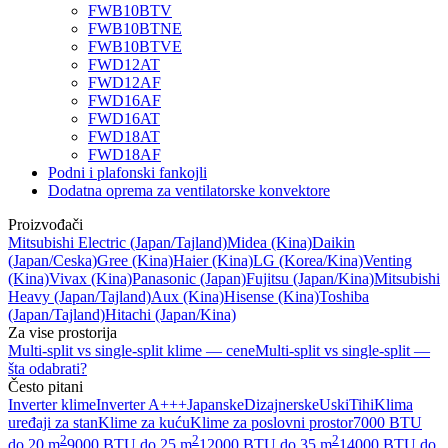
FWB10BTV
FWB10BTNE
FWB10BTVE
FWD12AT
FWD12AF
FWD16AF
FWD16AT
FWD18AT
FWD18AF
Podni i plafonski fankojli
Dodatna oprema za ventilatorske konvektore
Proizvođači
Mitsubishi Electric
(Japan/Tajland)
Midea
(Kina)
Daikin
(Japan/Ceska)
Gree
(Kina)
Haier
(Kina)
LG
(Korea/Kina)
Venting
(Kina)
Vivax
(Kina)
Panasonic
(Japan)
Fujitsu
(Japan/Kina)
Mitsubishi
Heavy
(Japan/Tajland)
Aux
(Kina)
Hisense
(Kina)
Toshiba
(Japan/Tajland)
Hitachi
(Japan/Kina)
Za vise prostorija
Multi-split vs single-split klime — cene
Multi-split vs single-split —
šta odabrati?
Često pitani
Inverter klime
Inverter A+++
Japanske
Dizajnerske
Uski
Tihi
Klima
uređaji za stan
Klime za kuću
Klime za poslovni prostor
7000 BTU
2
2
2
do 20 m
9000 BTU do 25 m
12000 BTU do 35 m
14000 BTU do