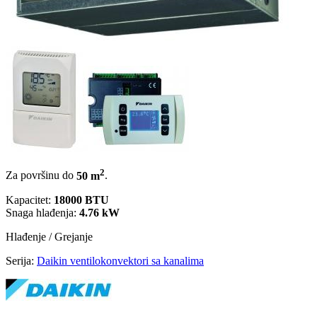
2
Za površinu do
50 m
.
Kapacitet:
18000 BTU
Snaga hlađenja:
4.76 kW
Hlađenje / Grejanje
Serija:
Daikin ventilokonvektori sa kanalima