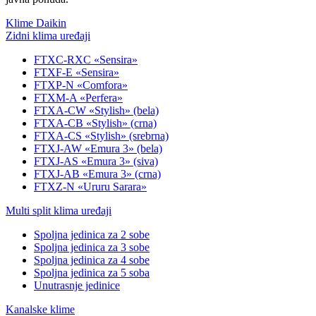
Klime Daikin
Zidni klima uređaji
FTXC-RXC «Sensira»
FTXF-E «Sensira»
FTXP-N «Comfora»
FTXM-A «Perfera»
FTXA-CW «Stylish» (bela)
FTXA-CB «Stylish» (crna)
FTXA-CS «Stylish» (srebrna)
FTXJ-AW «Emura 3» (bela)
FTXJ-AS «Emura 3» (siva)
FTXJ-AB «Emura 3» (crna)
FTXZ-N «Ururu Sarara»
Multi split klima uređaji
Spoljna jedinica za 2 sobe
Spoljna jedinica za 3 sobe
Spoljna jedinica za 4 sobe
Spoljna jedinica za 5 soba
Unutrasnje jedinice
Kanalske klime