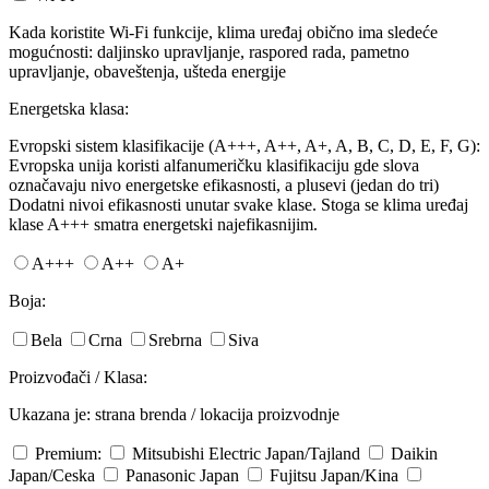
Kada koristite Wi-Fi funkcije, klima uređaj obično ima sledeće
mogućnosti: daljinsko upravljanje, raspored rada, pametno
upravljanje, obaveštenja, ušteda energije
Energetska klasa:
Evropski sistem klasifikacije (A+++, A++, A+, A, B, C, D, E, F, G):
Evropska unija koristi alfanumeričku klasifikaciju gde slova
označavaju nivo energetske efikasnosti, a plusevi (jedan do tri)
Dodatni nivoi efikasnosti unutar svake klase. Stoga se klima uređaj
klase A+++ smatra energetski najefikasnijim.
A+++
A++
A+
Boja:
Bela
Crna
Srebrna
Siva
Proizvođači / Klasa:
Ukazana je: strana brenda / lokacija proizvodnje
Premium:
Mitsubishi Electric
Japan/Tajland
Daikin
Japan/Ceska
Panasonic
Japan
Fujitsu
Japan/Kina