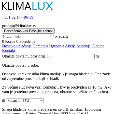
+381
62 177-96-39
prodaja@klimalux.rs
Pozvaćemo vas
Pošaljite zahtev
Pretraga
0
Korpa
0
Poređenje
Dostava i plaćanje
Garancija
Ugradnja
Akcija
Saradnja
O nama
Kontakt
2
Ukažite površinu prostorije:
m
Ukažite površinu sobe.
Osnovna karakteristika klima uređaja - je snaga hlađenja. Ona zavisi
od zapremine prostora koji se hladi.
Za većinu slučajeva važi formula: 1 kW je predviđen za 10 m2. Ako
vam je potrebna preciznija procena, obratite se našim stručnjacima.
ili
Snaga hlađenja klima uređaja meri se u Britanskim Toplotnim
Jedinicama — British Thermal Unit (BTU) i u kW. U