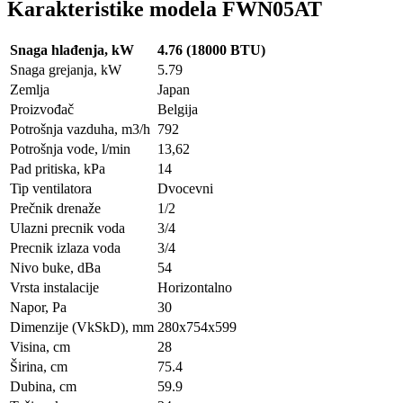
Karakteristike modela FWN05AT
Snaga hlađenja, kW
4.76 (18000 BTU)
Snaga grejanja, kW
5.79
Zemlja
Japan
Proizvođač
Belgija
Potrošnja vazduha, m3/h
792
Potrošnja vode, l/min
13,62
Pad pritiska, kPa
14
Tip ventilatora
Dvocevni
Prečnik drenaže
1/2
Ulazni precnik voda
3/4
Precnik izlaza voda
3/4
Nivo buke, dBa
54
Vrsta instalacije
Horizontalno
Napor, Pa
30
Dimenzije (VkSkD), mm
280x754x599
Visina, сm
28
Širina, сm
75.4
Dubina, сm
59.9