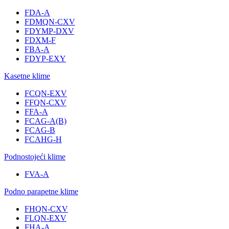
FDA-A
FDMQN-CXV
FDYMP-DXV
FDXM-F
FBA-A
FDYP-EXY
Kasetne klime
FCQN-EXV
FFQN-CXV
FFA-A
FCAG-A(B)
FCAG-B
FCAHG-H
Podnostojeći klime
FVA-A
Podno parapetne klime
FHQN-CXV
FLQN-EXV
FHA-A