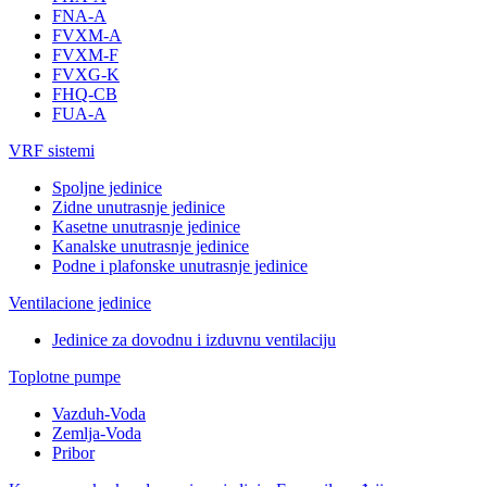
FNA-A
FVXM-A
FVXM-F
FVXG-K
FHQ-CB
FUA-A
VRF sistemi
Spoljne jedinice
Zidne unutrasnje jedinice
Kasetne unutrasnje jedinice
Kanalske unutrasnje jedinice
Podne i plafonske unutrasnje jedinice
Ventilacione jedinice
Jedinice za dovodnu i izduvnu ventilaciju
Toplotne pumpe
Vazduh-Voda
Zemlja-Voda
Pribor