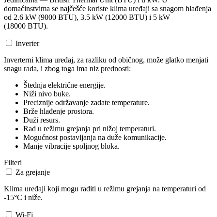
domaćinstvima se najčešće koriste klima uređaji sa snagom hlađenja
od 2.6 kW (9000 BTU), 3.5 kW (12000 BTU) i 5 kW
(18000 BTU).
Inverter
Inverterni klima uređaj, za razliku od običnog, može glatko menjati
snagu rada, i zbog toga ima niz prednosti:
Štednja električne energije.
Niži nivo buke.
Preciznije održavanje zadate temperature.
Brže hlađenje prostora.
Duži resurs.
Rad u režimu grejanja pri nižoj temperaturi.
Mogućnost postavljanja na duže komunikacije.
Manje vibracije spoljnog bloka.
Filteri
Za grejanje
Klima uređaji koji mogu raditi u režimu grejanja na temperaturi od
-15°C i niže.
Wi-Fi