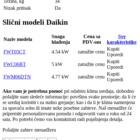
Težina, kg
34
Nizak pritisak
Da
Slični modeli Daikin
Snaga
Cena sa
Sve
Naziv modela
hlađenja
PDV-om
karakteristike
Kupiti
FWT05CT
4.54 kW
zatražite cenu
Uporedi
Kupiti
FWC06BT
5 kW
zatražite cenu
Uporedi
Kupiti
FWM06DTN
4.77 kW
zatražite cenu
Uporedi
Ako vam je potrebna pomoć
pri odabiru klima uređaja, slobodno
pošaljite nam sledeće informacije: površinu svake prostorije; da li će
se uređaj koristiti i za stalno grejanje; kao i da li je klima namenjena
za spavaću sobu ili imate neke posebne zahteve. Naš menadžer će
pripremiti personalizovanu ponudu i odgovoriti vam u roku od 24
sata. Po potrebi ćemo vas kontaktirati radi pojašnjenja detalja.
Pošaljite zahtev menadžeru