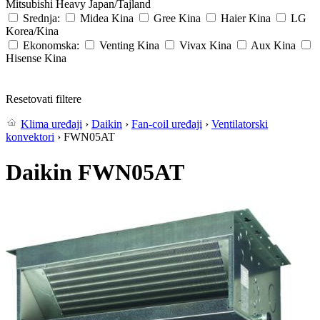
Mitsubishi Heavy
Japan/Tajland
Srednja:
Midea
Kina
Gree
Kina
Haier
Kina
LG
Korea/Kina
Ekonomska:
Venting
Kina
Vivax
Kina
Aux
Kina
Hisense
Kina
Resetovati filtere
Klima uređaji
›
Daikin
›
Fan-coil uređaji
›
Ventilatorski
konvektori
› FWN05AT
Daikin FWN05AT