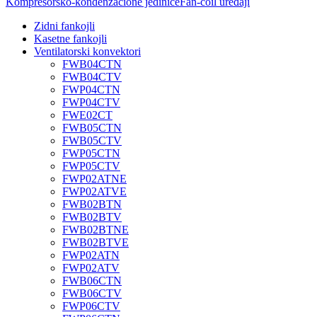
Kompresorsko-kondenzacione jedinice
Fan-coil uređaji
Zidni fankojli
Kasetne fankojli
Ventilatorski konvektori
FWB04CTN
FWB04CTV
FWP04CTN
FWP04CTV
FWE02CT
FWB05CTN
FWB05CTV
FWP05CTN
FWP05CTV
FWP02ATNE
FWP02ATVE
FWB02BTN
FWB02BTV
FWB02BTNE
FWB02BTVE
FWP02ATN
FWP02ATV
FWB06CTN
FWB06CTV
FWP06CTV