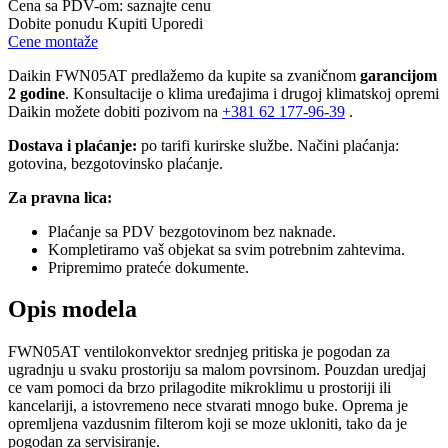
Cena sa PDV-om:
saznajte cenu
Dobite ponudu
Kupiti
Uporedi
Cene montaže
Daikin FWN05AT predlažemo da kupite sa zvaničnom
garancijom
2 godine
. Konsultacije o klima uređajima i drugoj klimatskoj opremi
Daikin možete dobiti pozivom na
+381
62 177-96-39
.
Dostava i plaćanje:
po tarifi kurirske službe. Načini plaćanja:
gotovina, bezgotovinsko plaćanje.
Za pravna lica:
Plaćanje sa PDV bezgotovinom bez naknade.
Kompletiramo vaš objekat sa svim potrebnim zahtevima.
Pripremimo prateće dokumente.
Opis modela
FWN05AT ventilokonvektor srednjeg pritiska je pogodan za
ugradnju u svaku prostoriju sa malom povrsinom. Pouzdan uredjaj
ce vam pomoci da brzo prilagodite mikroklimu u prostoriji ili
kancelariji, a istovremeno nece stvarati mnogo buke. Oprema je
opremljena vazdusnim filterom koji se moze ukloniti, tako da je
pogodan za servisiranje.