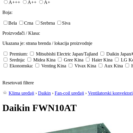
A+++
A++
A+
Boja:
Bela
Crna
Srebrna
Siva
Proizvođači / Klasa:
Ukazana je: strana brenda / lokacija proizvodnje
Premium:
Mitsubishi Electric
Japan/Tajland
Daikin
Japan
Srednja:
Midea
Kina
Gree
Kina
Haier
Kina
LG
Ko
Ekonomska:
Venting
Kina
Vivax
Kina
Aux
Kina
Resetovati filtere
Klima uređaji
›
Daikin
›
Fan-coil uređaji
›
Ventilatorski konvektori
Daikin FWN10AT