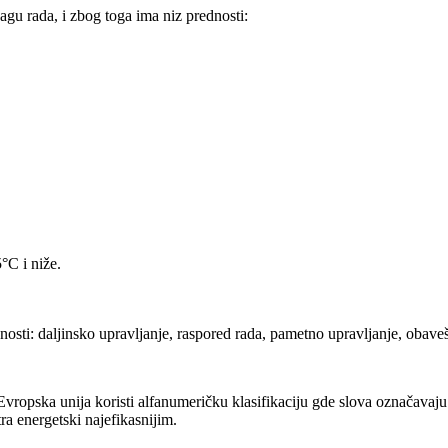
agu rada, i zbog toga ima niz prednosti:
°C i niže.
osti: daljinsko upravljanje, raspored rada, pametno upravljanje, obaveš
ropska unija koristi alfanumeričku klasifikaciju gde slova označavaju n
ra energetski najefikasnijim.