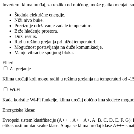
Inverterni klima uređaj, za razliku od običnog, može glatko menjati sn
Štednja električne energije.
Niži nivo buke.
Preciznije održavanje zadate temperature.
Brže hlađenje prostora.
Duži resurs.
Rad u režimu grejanja pri nižoj temperaturi.
Mogućnost postavljanja na duže komunikacije.
Manje vibracije spoljnog bloka.
Filteri
Za grejanje
Klima uređaji koji mogu raditi u režimu grejanja na temperaturi od -15
Wi-Fi
Kada koristite Wi-Fi funkcije, klima uređaj obično ima sledeće mogućn
Energetska klasa:
Evropski sistem klasifikacije (A+++, A++, A+, A, B, C, D, E, F, G): Ev
efikasnosti unutar svake klase. Stoga se klima uređaj klase A+++ smat