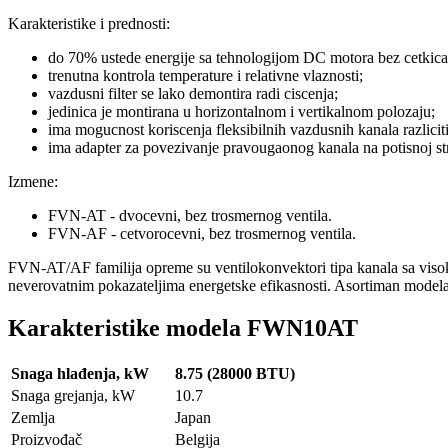
Karakteristike i prednosti:
do 70% ustede energije sa tehnologijom DC motora bez cetkica, 
trenutna kontrola temperature i relativne vlaznosti;
vazdusni filter se lako demontira radi ciscenja;
jedinica je montirana u horizontalnom i vertikalnom polozaju;
ima mogucnost koriscenja fleksibilnih vazdusnih kanala razlicit
ima adapter za povezivanje pravougaonog kanala na potisnoj st
Izmene:
FVN-AT - dvocevni, bez trosmernog ventila.
FVN-AF - cetvorocevni, bez trosmernog ventila.
FVN-AT/AF familija opreme su ventilokonvektori tipa kanala sa visoki
neverovatnim pokazateljima energetske efikasnosti. Asortiman modela u
Karakteristike modela FWN10AT
Snaga hlađenja, kW
8.75 (28000 BTU)
Snaga grejanja, kW
10.7
Zemlja
Japan
Proizvođač
Belgija