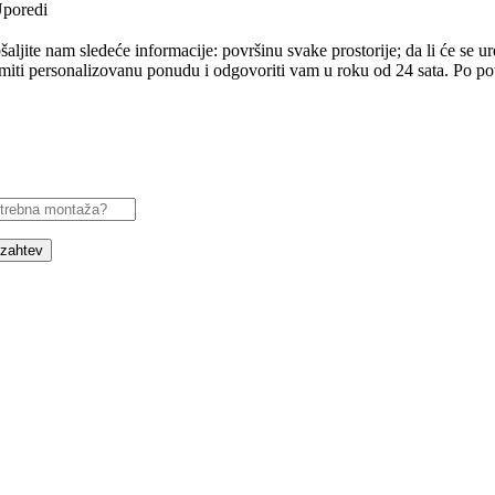
poredi
ljite nam sledeće informacije: površinu svake prostorije; da li će se uređ
ti personalizovanu ponudu i odgovoriti vam u roku od 24 sata. Po potre
 zahtev