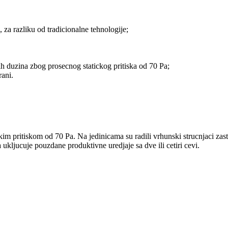
za razliku od tradicionalne tehnologije;
ih duzina zbog prosecnog statickog pritiska od 70 Pa;
rani.
m pritiskom od 70 Pa. Na jedinicama su radili vrhunski strucnjaci zasti
kljucuje pouzdane produktivne uredjaje sa dve ili cetiri cevi.