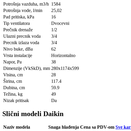
Potrošnja vazduha, m3/h
1584
Potrošnja vode, l/min
25,02
Pad pritiska, kPa
16
Tip ventilatora
Dvocevni
Prečnik drenaže
1/2
Ulazni precnik voda
3/4
Precnik izlaza voda
3/4
Nivo buke, dBa
62
Vrsta instalacije
Horizontalno
Napor, Pa
38
Dimenzije (VkSkD), mm
280x1174x599
Visina, сm
28
Širina, сm
117.4
Dubina, сm
59.9
Težina, kg
49
Nizak pritisak
Da
Slični modeli Daikin
Naziv modela
Snaga hlađenja
Cena sa PDV-om
Sve kar