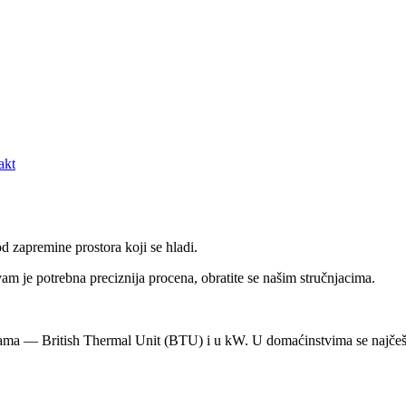
akt
d zapremine prostora koji se hladi.
m je potrebna preciznija procena, obratite se našim stručnjacima.
cama — British Thermal Unit (BTU) i u kW. U domaćinstvima se najčeš