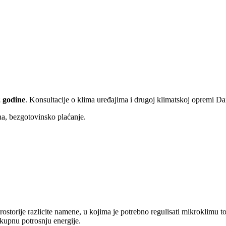
 godine
. Konsultacije o klima uređajima i drugoj klimatskoj opremi D
ina, bezgotovinsko plaćanje.
storije razlicite namene, u kojima je potrebno regulisati mikroklimu 
kupnu potrosnju energije.