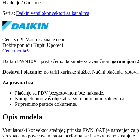
Hlađenje / Grejanje
Serija:
Daikin ventilokonvektori sa kanalima
Cena sa PDV-om:
saznajte cenu
Dobite ponudu
Kupiti
Uporedi
Cene montaže
Daikin FWN10AT predlažemo da kupite sa zvaničnom
garancijom 2
Dostava i plaćanje:
po tarifi kurirske službe. Načini plaćanja: gotov
Za pravna lica:
Plaćanje sa PDV bezgotovinom bez naknade.
Kompletiramo vaš objekat sa svim potrebnim zahtevima.
Pripremimo prateće dokumente.
Opis modela
Ventilatorski konvektor srednjeg pritiska FWN10AT je namenjen za pro
sto znacajno povecava njegove performanse i istovremeno smanjuje u