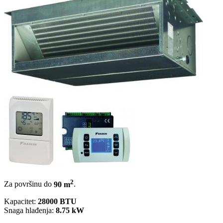
2
Za površinu do
90 m
.
Kapacitet:
28000 BTU
Snaga hlađenja:
8.75 kW