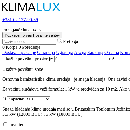
+381
62 177-96-39
prodaja@klimalux.rs
Pozvaćemo vas
Pošaljite zahtev
Pretraga
0
Korpa
0
Poređenje
Dostava i plaćanje
Garancija
Ugradnja
Akcija
Saradnja
O nama
Kont
2
Ukažite površinu prostorije:
m
Ukažite površinu sobe.
Osnovna karakteristika klima uređaja - je snaga hlađenja. Ona zavisi o
Za većinu slučajeva važi formula: 1 kW je predviđen za 10 m2. Ako va
ili
Snaga hlađenja klima uređaja meri se u Britanskim Toplotnim Jedini
3.5 kW (12000 BTU) i 5 kW (18000 BTU).
Inverter