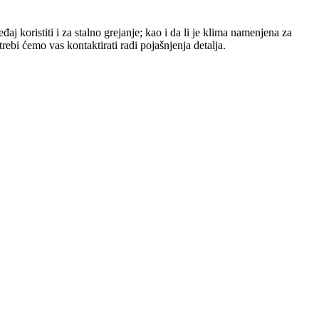
aj koristiti i za stalno grejanje; kao i da li je klima namenjena za
bi ćemo vas kontaktirati radi pojašnjenja detalja.