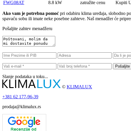
FWG08AT
8.8 kW
zatražite cenu
Kupiti
U
Ako vam je potrebna pomoć
pri odabiru klima uređaja, slobodno poša
spavaću sobu ili imate neke posebne zahteve. Naš menadžer će pripremi
Pošaljite zahtev menadžeru
Pošaljite
Slanje podataka u toku...
©
KLIMALUX
+381
62 177-96-39
prodaja@klimalux.rs