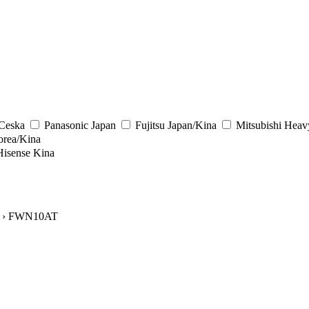
/Ceska
Panasonic
Japan
Fujitsu
Japan/Kina
Mitsubishi Heav
rea/Kina
Hisense
Kina
› FWN10AT