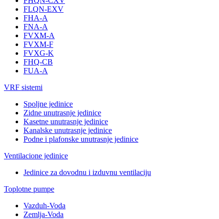
FHQN-CXV
FLQN-EXV
FHA-A
FNA-A
FVXM-A
FVXM-F
FVXG-K
FHQ-CB
FUA-A
VRF sistemi
Spoljne jedinice
Zidne unutrasnje jedinice
Kasetne unutrasnje jedinice
Kanalske unutrasnje jedinice
Podne i plafonske unutrasnje jedinice
Ventilacione jedinice
Jedinice za dovodnu i izduvnu ventilaciju
Toplotne pumpe
Vazduh-Voda
Zemlja-Voda