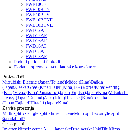
FWE10CF
FWB10BTN
FWB10BTV
FWB10BTNE
FWB10BTVE
FWD12AT
FWD12AF
FWD16AF
FWD16AT
FWD18AT
FWD18AF
Podni i plafonski fankojli
Dodatna oprema za ventilatorske konvektore
Proizvođači
Mitsubishi Electric
(Japan/Tajland)
Midea
(Kina)
Daikin
(Japan/Ceska)
Gree
(Kina)
Haier
(Kina)
LG
(Korea/Kina)
Venting
(Kina)
Vivax
(Kina)
Panasonic
(Japan)
Fujitsu
(Japan/Kina)
Mitsubishi
Heavy
(Japan/Tajland)
Aux
(Kina)
Hisense
(Kina)
Toshiba
(Japan/Tajland)
Hitachi
(Japan/Kina)
Za vise prostorija
Multi-split vs single-split klime — cene
Multi-split vs single-split —
šta odabrati?
Često pitani
Inverter klime
Inverter A+++
Japanske
Dizajnerske
Uski
Tihi
Klima