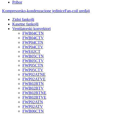
Pribor
Kompresorsko-kondenzacione jedinice
Fan-coil uređaji
Zidni fankojli
Kasetne fankojli
Ventilatorski konvektori
FWB04CTN
FWB04CTV
FWP04CTN
FWP04CTV
FWE02CT
FWB05CTN
FWB05CTV
FWP05CTN
FWP05CTV
FWP02ATNE
FWP02ATVE
FWB02BTN
FWB02BTV
FWB02BTNE
FWB02BTVE
FWP02ATN
FWP02ATV
FWB06CTN