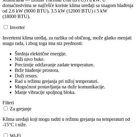
domaćinstvima se najčešće koriste klima uređaji sa snagom hlađenja
od 2.6 kW (9000 BTU), 3.5 kW (12000 BTU) i 5 kW
(18000 BTU).
Inverter
Inverterni klima uređaj, za razliku od običnog, može glatko menjati
snagu rada, i zbog toga ima niz prednosti:
Štednja električne energije.
Niži nivo buke.
Preciznije održavanje zadate temperature.
Brže hlađenje prostora.
Duži resurs.
Rad u režimu grejanja pri nižoj temperaturi.
Mogućnost postavljanja na duže komunikacije.
Manje vibracije spoljnog bloka.
Filteri
Za grejanje
Klima uređaji koji mogu raditi u režimu grejanja na temperaturi od
-15°C i niže.
Wi-Fi