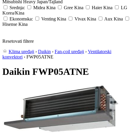
Mitsubishi Heavy
Japan/Tajland
Srednja:
Midea
Kina
Gree
Kina
Haier
Kina
LG
Korea/Kina
Ekonomska:
Venting
Kina
Vivax
Kina
Aux
Kina
Hisense
Kina
Resetovati filtere
Klima uređaji
›
Daikin
›
Fan-coil uređaji
›
Ventilatorski
konvektori
› FWP05ATNE
Daikin FWP05ATNE