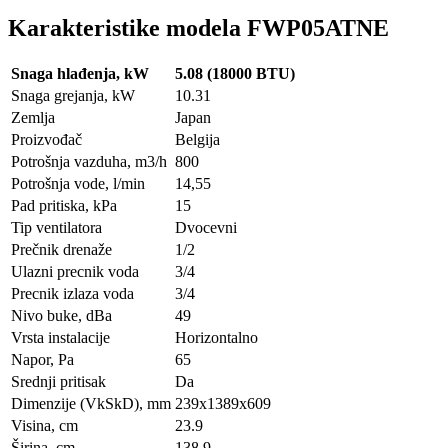
Karakteristike modela FWP05ATNE
Snaga hlađenja, kW
5.08 (18000 BTU)
Snaga grejanja, kW
10.31
Zemlja
Japan
Proizvođač
Belgija
Potrošnja vazduha, m3/h
800
Potrošnja vode, l/min
14,55
Pad pritiska, kPa
15
Tip ventilatora
Dvocevni
Prečnik drenaže
1/2
Ulazni precnik voda
3/4
Precnik izlaza voda
3/4
Nivo buke, dBa
49
Vrsta instalacije
Horizontalno
Napor, Pa
65
Srednji pritisak
Da
Dimenzije (VkSkD), mm
239x1389x609
Visina, сm
23.9
Širina, сm
138.9