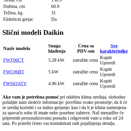
Dubina, сm
60.9
Težina, kg
31
Elektricni grejac
Da
Slični modeli Daikin
Snaga
Cena sa
Sve
Naziv modela
hlađenja
PDV-om
karakteristike
Kupiti
FWT06CT
5.28 kW
zatražite cenu
Uporedi
Kupiti
FWC06BT
5 kW
zatražite cenu
Uporedi
Kupiti
FWS03ATV
4.96 kW
zatražite cenu
Uporedi
Ako vam je potrebna pomoć
pri odabiru klima uređaja, slobodno
pošaljite nam sledeće informacije: površinu svake prostorije; da li će
se uređaj koristiti i za stalno grejanje; kao i da li je klima namenjena
za spavaću sobu ili imate neke posebne zahteve. Naš menadžer će
pripremiti personalizovanu ponudu i odgovoriti vam u roku od 24
sata. Po potrebi ćemo vas kontaktirati radi pojašnjenja detalja.