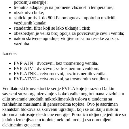
potrosnju energije;
trenutna adaptacija na promene vlaznosti i temperature;
nizak nivo buke;
staticki pritisak do 80 kPa omogucava upotrebu razlicitih
vazdusnih kanala;
standardni filter koji se lako uklanja i cisti;
obezbedjen je veliki broj opcija za povezivanje cevi i ventila;
nakon skrivene ugradnje, vidljive su samo resetke za izlaz
vazduha.
Izmene:
FVP-ATN - dvocevni, bez trosmernog ventila.
FVP-ATV - dvocevni, sa trosmernim ventilom.
FVP-ATNE - cetvorocevni, bez trosmernih ventila.
FVP-ATVE - cetvorocevni, sa trosmernim ventilom.
Ventilatorski konvektori iz serije FVP-A koje je razvio Daikin
savrseni su za organizovanje visokokvalitetnog tretmana vazduha u
cilju stvaranja ugodnih mikroklimatskih uslova u tandemu sa
rashladnim masinama ili generatorima toplote. Ovo je asortiman
kanalskih blokova za skrivenu ugradnju, koji se odlikuju niskim
stopama potrosnje elektricne energije. Porodica ukljucuje jedinice sa
jednim izmenjivacem toplote, neki od uredjaja su opremljeni
elektricnim grejacem.