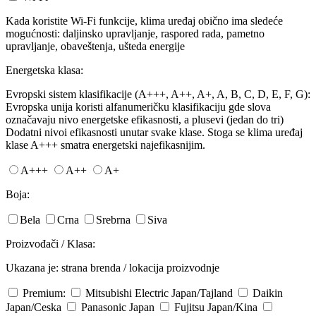
Kada koristite Wi-Fi funkcije, klima uređaj obično ima sledeće
mogućnosti: daljinsko upravljanje, raspored rada, pametno
upravljanje, obaveštenja, ušteda energije
Energetska klasa:
Evropski sistem klasifikacije (A+++, A++, A+, A, B, C, D, E, F, G):
Evropska unija koristi alfanumeričku klasifikaciju gde slova
označavaju nivo energetske efikasnosti, a plusevi (jedan do tri)
Dodatni nivoi efikasnosti unutar svake klase. Stoga se klima uređaj
klase A+++ smatra energetski najefikasnijim.
A+++
A++
A+
Boja:
Bela
Crna
Srebrna
Siva
Proizvođači / Klasa:
Ukazana je: strana brenda / lokacija proizvodnje
Premium:
Mitsubishi Electric
Japan/Tajland
Daikin
Japan/Ceska
Panasonic
Japan
Fujitsu
Japan/Kina