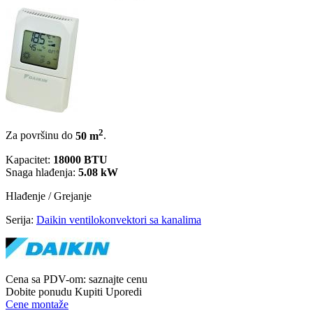
2
Za površinu do
50 m
.
Kapacitet:
18000 BTU
Snaga hlađenja:
5.08 kW
Hlađenje / Grejanje
Serija:
Daikin ventilokonvektori sa kanalima
Cena sa PDV-om:
saznajte cenu
Dobite ponudu
Kupiti
Uporedi
Cene montaže