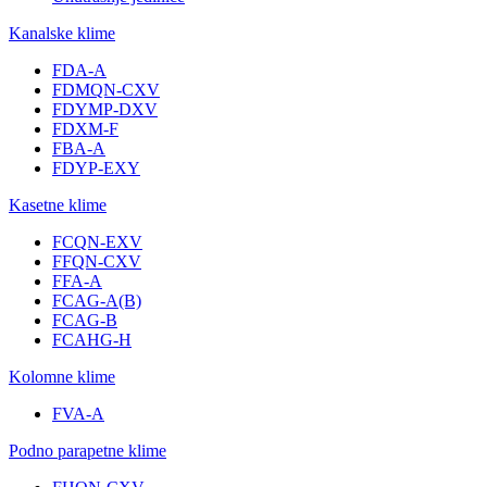
Kanalske klime
FDA-A
FDMQN-CXV
FDYMP-DXV
FDXM-F
FBA-A
FDYP-EXY
Kasetne klime
FCQN-EXV
FFQN-CXV
FFA-A
FCAG-A(B)
FCAG-B
FCAHG-H
Kolomne klime
FVA-A
Podno parapetne klime