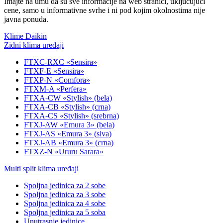
Imajte na umu da su sve informacije na web stranici, uključujući
cene, samo u informativne svrhe i ni pod kojim okolnostima nije
javna ponuda.
Klime Daikin
Zidni klima uređaji
FTXC-RXC «Sensira»
FTXF-E «Sensira»
FTXP-N «Comfora»
FTXM-A «Perfera»
FTXA-CW «Stylish» (bela)
FTXA-CB «Stylish» (crna)
FTXA-CS «Stylish» (srebrna)
FTXJ-AW «Emura 3» (bela)
FTXJ-AS «Emura 3» (siva)
FTXJ-AB «Emura 3» (crna)
FTXZ-N «Ururu Sarara»
Multi split klima uređaji
Spoljna jedinica za 2 sobe
Spoljna jedinica za 3 sobe
Spoljna jedinica za 4 sobe
Spoljna jedinica za 5 soba
Unutrasnje jedinice