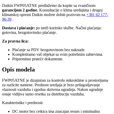
Daikin FWP05ATNE predlažemo da kupite sa zvaničnom
garancijom 2 godine
. Konsultacije o klima uređajima i drugoj
klimatskoj opremi Daikin možete dobiti pozivom na
+381
62 177-
96-39
.
Dostava i plaćanje:
po tarifi kurirske službe. Načini plaćanja:
gotovina, bezgotovinsko plaćanje.
Za pravna lica:
Plaćanje sa PDV bezgotovinom bez naknade.
Kompletiramo vaš objekat sa svim potrebnim zahtevima.
Pripremimo prateće dokumente.
Opis modela
FWP05ATNE je dizajniran za kontrolu mikroklime u prostorijama
za razlicite namene. Prednost uredjaja je brzo prilagodjavanje
vlaznosti vazduha i zgodna skrivena ugradnja. Nakon ugradnje
ostaje vidljiva samo resetka za distribuciju vazduha.
Karakteristike i prednosti:
DC motor bez cetkica ima znacajan resurs i minimalnu