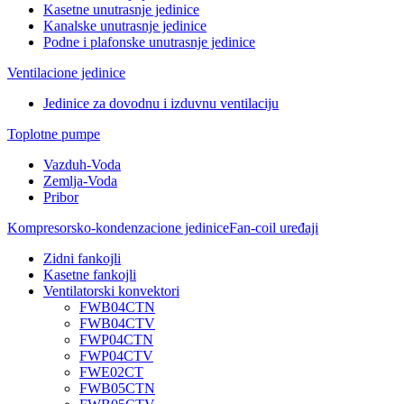
Kasetne unutrasnje jedinice
Kanalske unutrasnje jedinice
Podne i plafonske unutrasnje jedinice
Ventilacione jedinice
Jedinice za dovodnu i izduvnu ventilaciju
Toplotne pumpe
Vazduh-Voda
Zemlja-Voda
Pribor
Kompresorsko-kondenzacione jedinice
Fan-coil uređaji
Zidni fankojli
Kasetne fankojli
Ventilatorski konvektori
FWB04CTN
FWB04CTV
FWP04CTN
FWP04CTV
FWE02CT
FWB05CTN