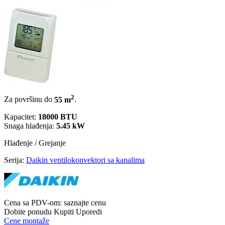
2
Za površinu do
55 m
.
Kapacitet:
18000 BTU
Snaga hlađenja:
5.45 kW
Hlađenje / Grejanje
Serija:
Daikin ventilokonvektori sa kanalima
Cena sa PDV-om:
saznajte cenu
Dobite ponudu
Kupiti
Uporedi
Cene montaže