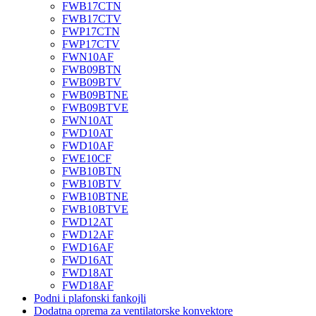
FWB17CTN
FWB17CTV
FWP17CTN
FWP17CTV
FWN10AF
FWB09BTN
FWB09BTV
FWB09BTNE
FWB09BTVE
FWN10AT
FWD10AT
FWD10AF
FWE10CF
FWB10BTN
FWB10BTV
FWB10BTNE
FWB10BTVE
FWD12AT
FWD12AF
FWD16AF
FWD16AT
FWD18AT
FWD18AF
Podni i plafonski fankojli
Dodatna oprema za ventilatorske konvektore