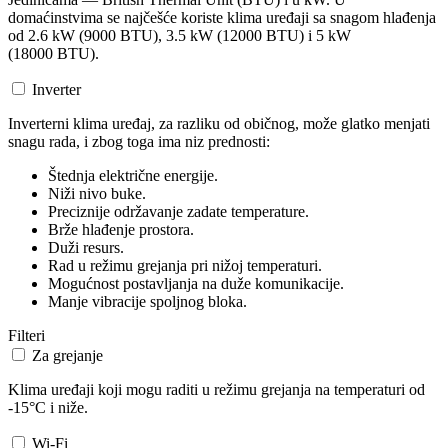
domaćinstvima se najčešće koriste klima uređaji sa snagom hlađenja
od 2.6 kW (9000 BTU), 3.5 kW (12000 BTU) i 5 kW
(18000 BTU).
Inverter
Inverterni klima uređaj, za razliku od običnog, može glatko menjati
snagu rada, i zbog toga ima niz prednosti:
Štednja električne energije.
Niži nivo buke.
Preciznije održavanje zadate temperature.
Brže hlađenje prostora.
Duži resurs.
Rad u režimu grejanja pri nižoj temperaturi.
Mogućnost postavljanja na duže komunikacije.
Manje vibracije spoljnog bloka.
Filteri
Za grejanje
Klima uređaji koji mogu raditi u režimu grejanja na temperaturi od
-15°C i niže.
Wi-Fi