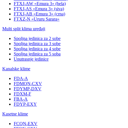
FTXJ-AW «Emura 3» (bela)
FTXJ-AS «Emura 3» (siva)
FTXJ-AB «Emura 3» (crna)
FTXZ-N «Ururu Sarara»
Multi split klima uređaji
Spoljna jedinica za 2 sobe
Spoljna jedinica za 3 sobe
Spoljna jedinica za 4 sobe
Spoljna jedinica za 5 soba
Unutrasnje jedinice
Kanalske klime
FDA-A
FDMQN-CXV
FDYMP-DXV
FDXM-F
FBA-A
FDYP-EXY
Kasetne klime
FCQN-EXV