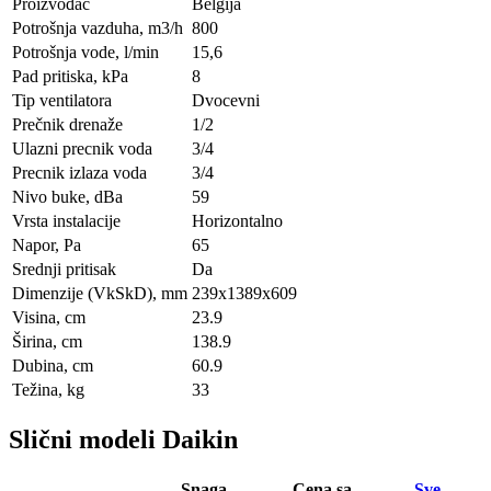
Proizvođač
Belgija
Potrošnja vazduha, m3/h
800
Potrošnja vode, l/min
15,6
Pad pritiska, kPa
8
Tip ventilatora
Dvocevni
Prečnik drenaže
1/2
Ulazni precnik voda
3/4
Precnik izlaza voda
3/4
Nivo buke, dBa
59
Vrsta instalacije
Horizontalno
Napor, Pa
65
Srednji pritisak
Da
Dimenzije (VkSkD), mm
239x1389x609
Visina, сm
23.9
Širina, сm
138.9
Dubina, сm
60.9
Težina, kg
33
Slični modeli Daikin
Snaga
Cena sa
Sve