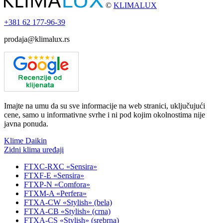
©
KLIMALUX
+381
62 177-96-39
prodaja@klimalux.rs
Imajte na umu da su sve informacije na web stranici, uključujući
cene, samo u informativne svrhe i ni pod kojim okolnostima nije
javna ponuda.
Klime Daikin
Zidni klima uređaji
FTXC-RXC «Sensira»
FTXF-E «Sensira»
FTXP-N «Comfora»
FTXM-A «Perfera»
FTXA-CW «Stylish» (bela)
FTXA-CB «Stylish» (crna)
FTXA-CS «Stylish» (srebrna)