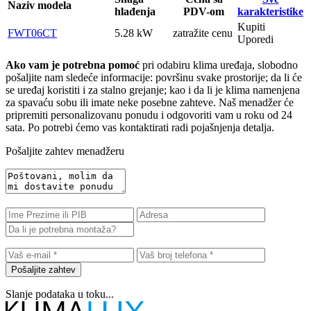
Naziv modela
hlađenja
PDV-om
karakteristike
Kupiti
FWT06CT
5.28 kW
zatražite cenu
Uporedi
Ako vam je potrebna pomoć
pri odabiru klima uređaja, slobodno
pošaljite nam sledeće informacije: površinu svake prostorije; da li će
se uređaj koristiti i za stalno grejanje; kao i da li je klima namenjena
za spavaću sobu ili imate neke posebne zahteve. Naš menadžer će
pripremiti personalizovanu ponudu i odgovoriti vam u roku od 24
sata. Po potrebi ćemo vas kontaktirati radi pojašnjenja detalja.
Pošaljite zahtev menadžeru
Pošaljite zahtev
Slanje podataka u toku...