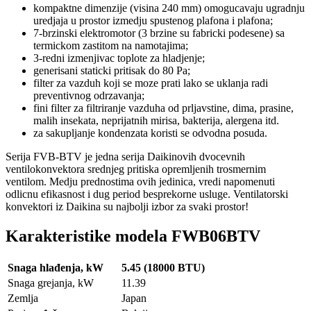
kompaktne dimenzije (visina 240 mm) omogucavaju ugradnju
uredjaja u prostor izmedju spustenog plafona i plafona;
7-brzinski elektromotor (3 brzine su fabricki podesene) sa
termickom zastitom na namotajima;
3-redni izmenjivac toplote za hladjenje;
generisani staticki pritisak do 80 Pa;
filter za vazduh koji se moze prati lako se uklanja radi
preventivnog odrzavanja;
fini filter za filtriranje vazduha od prljavstine, dima, prasine,
malih insekata, neprijatnih mirisa, bakterija, alergena itd.
za sakupljanje kondenzata koristi se odvodna posuda.
Serija FVB-BTV je jedna serija Daikinovih dvocevnih
ventilokonvektora srednjeg pritiska opremljenih trosmernim
ventilom. Medju prednostima ovih jedinica, vredi napomenuti
odlicnu efikasnost i dug period besprekorne usluge. Ventilatorski
konvektori iz Daikina su najbolji izbor za svaki prostor!
Karakteristike modela FWB06BTV
Snaga hlađenja, kW
5.45 (18000 BTU)
Snaga grejanja, kW
11.39
Zemlja
Japan