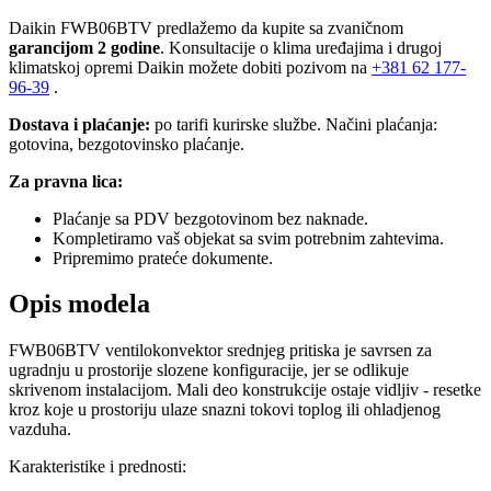
Daikin FWB06BTV predlažemo da kupite sa zvaničnom
garancijom 2 godine
. Konsultacije o klima uređajima i drugoj
klimatskoj opremi Daikin možete dobiti pozivom na
+381
62 177-
96-39
.
Dostava i plaćanje:
po tarifi kurirske službe. Načini plaćanja:
gotovina, bezgotovinsko plaćanje.
Za pravna lica:
Plaćanje sa PDV bezgotovinom bez naknade.
Kompletiramo vaš objekat sa svim potrebnim zahtevima.
Pripremimo prateće dokumente.
Opis modela
FWB06BTV ventilokonvektor srednjeg pritiska je savrsen za
ugradnju u prostorije slozene konfiguracije, jer se odlikuje
skrivenom instalacijom. Mali deo konstrukcije ostaje vidljiv - resetke
kroz koje u prostoriju ulaze snazni tokovi toplog ili ohladjenog
vazduha.
Karakteristike i prednosti: