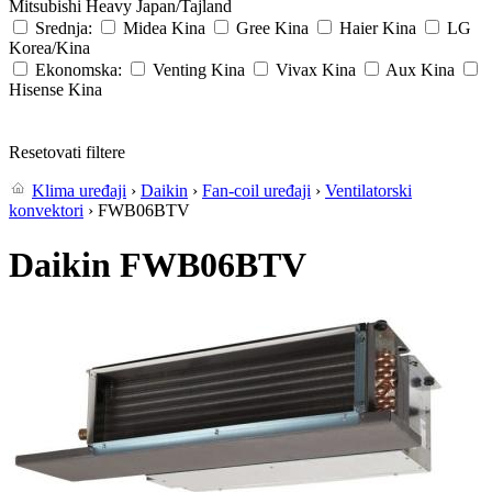
Mitsubishi Heavy
Japan/Tajland
Srednja:
Midea
Kina
Gree
Kina
Haier
Kina
LG
Korea/Kina
Ekonomska:
Venting
Kina
Vivax
Kina
Aux
Kina
Hisense
Kina
Resetovati filtere
Klima uređaji
›
Daikin
›
Fan-coil uređaji
›
Ventilatorski
konvektori
› FWB06BTV
Daikin FWB06BTV