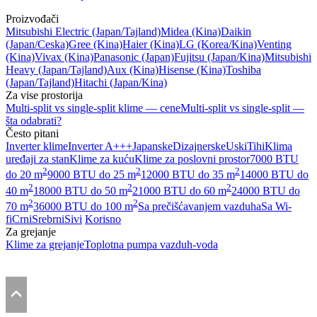
Proizvođači
Mitsubishi Electric
(Japan/Tajland)
Midea
(Kina)
Daikin
(Japan/Ceska)
Gree
(Kina)
Haier
(Kina)
LG
(Korea/Kina)
Venting
(Kina)
Vivax
(Kina)
Panasonic
(Japan)
Fujitsu
(Japan/Kina)
Mitsubishi
Heavy
(Japan/Tajland)
Aux
(Kina)
Hisense
(Kina)
Toshiba
(Japan/Tajland)
Hitachi
(Japan/Kina)
Za vise prostorija
Multi-split vs single-split klime — cene
Multi-split vs single-split —
šta odabrati?
Često pitani
Inverter klime
Inverter A+++
Japanske
Dizajnerske
Uski
Tihi
Klima
uređaji za stan
Klime za kuću
Klime za poslovni prostor
7000 BTU
2
2
2
do 20 m
9000 BTU do 25 m
12000 BTU do 35 m
14000 BTU do
2
2
2
40 m
18000 BTU do 50 m
21000 BTU do 60 m
24000 BTU do
2
2
70 m
36000 BTU do 100 m
Sa prečišćavanjem vazduha
Sa Wi-
fi
Crni
Srebrni
Sivi
Korisno
Za grejanje
Klime za grejanje
Toplotna pumpa vazduh-voda