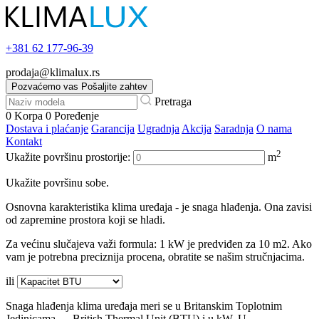
+381
62 177-96-39
prodaja@klimalux.rs
Pozvaćemo vas
Pošaljite zahtev
Pretraga
0
Korpa
0
Poređenje
Dostava i plaćanje
Garancija
Ugradnja
Akcija
Saradnja
O nama
Kontakt
2
Ukažite površinu prostorije:
m
Ukažite površinu sobe.
Osnovna karakteristika klima uređaja - je snaga hlađenja. Ona zavisi
od zapremine prostora koji se hladi.
Za većinu slučajeva važi formula: 1 kW je predviđen za 10 m2. Ako
vam je potrebna preciznija procena, obratite se našim stručnjacima.
ili
Snaga hlađenja klima uređaja meri se u Britanskim Toplotnim
Jedinicama — British Thermal Unit (BTU) i u kW. U