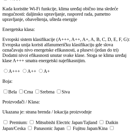
Kada koristite Wi-Fi funkcije, klima uređaj obično ima sledeće
mogućnosti: daljinsko upravljanje, raspored rada, pametno
upravljanje, obaveštenja, ušteda energije
Energetska klasa:
Evropski sistem klasifikacije (A+++, A++, A+, A, B, C, D, E, F, G):
Evropska unija koristi alfanumeričku klasifikaciju gde slova
označavaju nivo energetske efikasnosti, a plusevi (jedan do tri)
Dodatni nivoi efikasnosti unutar svake klase. Stoga se klima uređaj
klase A+++ smatra energetski najefikasnijim.
A+++
A++
A+
Boja:
Bela
Crna
Srebrna
Siva
Proizvođači / Klasa:
Ukazana je: strana brenda / lokacija proizvodnje
Premium:
Mitsubishi Electric
Japan/Tajland
Daikin
Japan/Ceska
Panasonic
Japan
Fujitsu
Japan/Kina