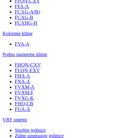
FFQN-CXV
FFA-A
FCAG-A(B)
FCAG-B
FCAHG-H
Kolomne klime
FVA-A
Podno parapetne klime
FHQN-CXV
FLQN-EXV
FHA-A
FNA-A
FVXM-A
FVXM-F
FVXG-K
FHQ-CB
FUA-A
VRF sistemi
Spoljne jedinice
Zidne unutrasnje jedinice