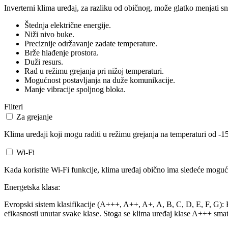
Inverterni klima uređaj, za razliku od običnog, može glatko menjati sn
Štednja električne energije.
Niži nivo buke.
Preciznije održavanje zadate temperature.
Brže hlađenje prostora.
Duži resurs.
Rad u režimu grejanja pri nižoj temperaturi.
Mogućnost postavljanja na duže komunikacije.
Manje vibracije spoljnog bloka.
Filteri
Za grejanje
Klima uređaji koji mogu raditi u režimu grejanja na temperaturi od -15
Wi-Fi
Kada koristite Wi-Fi funkcije, klima uređaj obično ima sledeće mogućn
Energetska klasa:
Evropski sistem klasifikacije (A+++, A++, A+, A, B, C, D, E, F, G): Ev
efikasnosti unutar svake klase. Stoga se klima uređaj klase A+++ smat