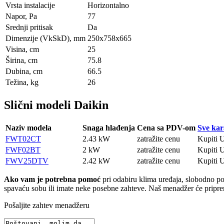
Vrsta instalacije
Horizontalno
Napor, Pa
77
Srednji pritisak
Da
Dimenzije (VkSkD), mm
250x758x665
Visina, сm
25
Širina, сm
75.8
Dubina, сm
66.5
Težina, kg
26
Slični modeli Daikin
Naziv modela
Snaga hlađenja
Cena sa PDV-om
Sve kar
FWT02CT
2.43 kW
zatražite cenu
Kupiti
U
FWF02BT
2 kW
zatražite cenu
Kupiti
U
FWV25DTV
2.42 kW
zatražite cenu
Kupiti
U
Ako vam je potrebna pomoć
pri odabiru klima uređaja, slobodno poša
spavaću sobu ili imate neke posebne zahteve. Naš menadžer će pripremi
Pošaljite zahtev menadžeru