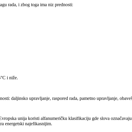
agu rada, i zbog toga ima niz prednosti:
°C i niže.
osti: daljinsko upravljanje, raspored rada, pametno upravljanje, obaveš
ropska unija koristi alfanumeričku klasifikaciju gde slova označavaju n
ra energetski najefikasnijim.