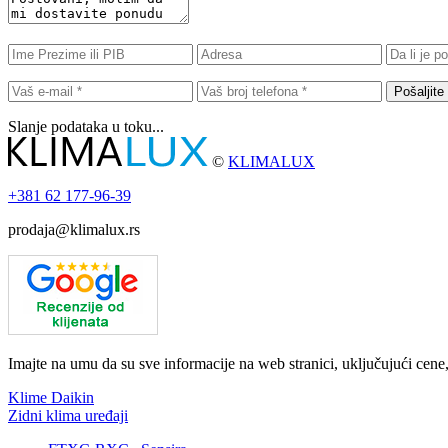
Pošaljite
Slanje podataka u toku...
©
KLIMALUX
+381
62 177-96-39
prodaja@klimalux.rs
Imajte na umu da su sve informacije na web stranici, uključujući cene
Klime Daikin
Zidni klima uređaji