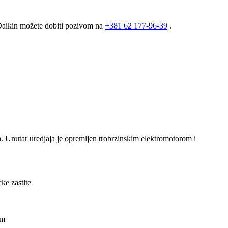
 Daikin možete dobiti pozivom na
+381
62 177-96-39
.
 Unutar uredjaja je opremljen trobrzinskim elektromotorom i
ke zastite
om