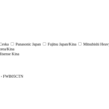
/Ceska
Panasonic
Japan
Fujitsu
Japan/Kina
Mitsubishi Heav
rea/Kina
Hisense
Kina
› FWB05CTN