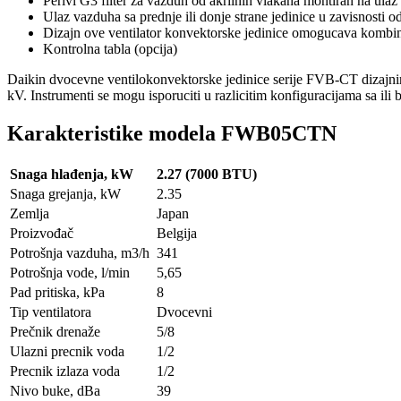
Perivi G3 filter za vazduh od akrilnih vlakana montiran na ula
Ulaz vazduha sa prednje ili donje strane jedinice u zavisnosti o
Dizajn ove ventilator konvektorske jedinice omogucava kombinov
Kontrolna tabla (opcija)
Daikin dvocevne ventilokonvektorske jedinice serije
FVB-CT dizajniran
kV. Instrumenti se mogu isporuciti u razlicitim konfiguracijama sa ili 
Karakteristike modela FWB05CTN
Snaga hlađenja, kW
2.27 (7000 BTU)
Snaga grejanja, kW
2.35
Zemlja
Japan
Proizvođač
Belgija
Potrošnja vazduha, m3/h
341
Potrošnja vode, l/min
5,65
Pad pritiska, kPa
8
Tip ventilatora
Dvocevni
Prečnik drenaže
5/8
Ulazni precnik voda
1/2
Precnik izlaza voda
1/2
Nivo buke, dBa
39