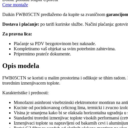
Cene montaže
Daikin FWB05CTN predlažemo da kupite sa zvaničnom
garancijom
Dostava i plaćanje:
po tarifi kurirske službe. Načini plaćanja: gotov
Za pravna lica:
Plaćanje sa PDV bezgotovinom bez naknade.
Kompletiramo vaš objekat sa svim potrebnim zahtevima.
Pripremimo prateće dokumente.
Opis modela
FWB05CTN se koristi u malim prostorima i odlikuje se tihim radom. M
trorednim izmenjivacem toplote.
Karakteristike i prednosti:
Monofazni asinhroni visebrzinski elektromotor montiran na anti
Kuciste od pocinkovanog celicnog lima, termicki i zvucno izo
Visina je smanjena kako bi se olaksala horizontalna ugradnja u
Standardni troredni izmenjivac toplote visokih performansi (ce
Izmenjivaci toplote su napravljeni od bakarnih cevi i alumini