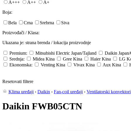
A+++
A++
A+
Boja:
Bela
Crna
Srebrna
Siva
Proizvođači / Klasa:
Ukazana je: strana brenda / lokacija proizvodnje
Premium:
Mitsubishi Electric
Japan/Tajland
Daikin
Japan
Srednja:
Midea
Kina
Gree
Kina
Haier
Kina
LG
Ko
Ekonomska:
Venting
Kina
Vivax
Kina
Aux
Kina
Resetovati filtere
Klima uređaji
›
Daikin
›
Fan-coil uređaji
›
Ventilatorski konvektori
Daikin FWB05CTN