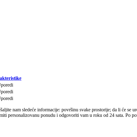
akteristike
poredi
poredi
poredi
ljite nam sledeće informacije: površinu svake prostorije; da li će se uređ
ti personalizovanu ponudu i odgovoriti vam u roku od 24 sata. Po potre