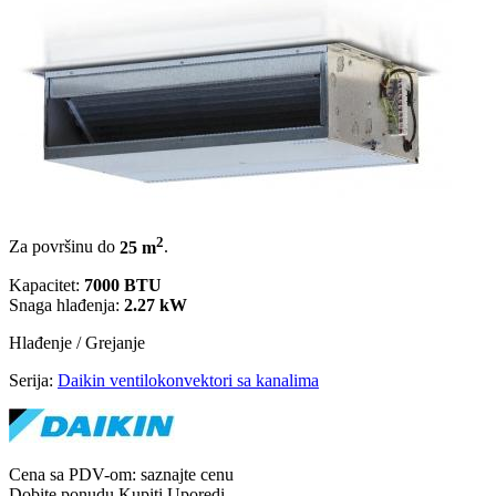
2
Za površinu do
25 m
.
Kapacitet:
7000 BTU
Snaga hlađenja:
2.27 kW
Hlađenje / Grejanje
Serija:
Daikin ventilokonvektori sa kanalima
Cena sa PDV-om:
saznajte cenu
Dobite ponudu
Kupiti
Uporedi