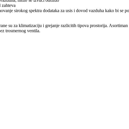
z vazduha; moze se izvuci odozdo
d zahteva
anje sirokog spektra dodataka za usis i dovod vazduha kako bi se post
e su za klimatizaciju i grejanje razlicitih tipova prostorija. Asortiman
bez trosmernog ventila.