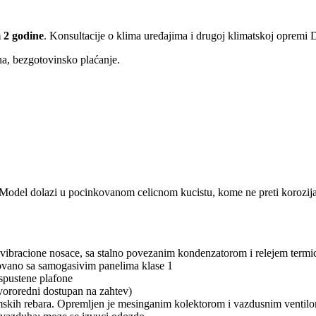
 2 godine
. Konsultacije o klima uređajima i drugoj klimatskoj opremi
ina, bezgotovinsko plaćanje.
odel dolazi u pocinkovanom celicnom kucistu, kome ne preti korozija.
vibracione nosace, sa stalno povezanim kondenzatorom i relejem termic
lovano sa samogasivim panelima klase 1
 spustene plafone
tvororedni dostupan na zahtev)
jumskih rebara. Opremljen je mesinganim kolektorom i vazdusnim ventil