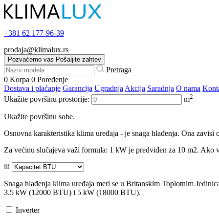
+381
62 177-96-39
prodaja@klimalux.rs
Pozvaćemo vas
Pošaljite zahtev
Pretraga
0
Korpa
0
Poređenje
Dostava i plaćanje
Garancija
Ugradnja
Akcija
Saradnja
O nama
Kont
2
Ukažite površinu prostorije:
m
Ukažite površinu sobe.
Osnovna karakteristika klima uređaja - je snaga hlađenja. Ona zavisi o
Za većinu slučajeva važi formula: 1 kW je predviđen za 10 m2. Ako va
ili
Snaga hlađenja klima uređaja meri se u Britanskim Toplotnim Jedini
3.5 kW (12000 BTU) i 5 kW (18000 BTU).
Inverter