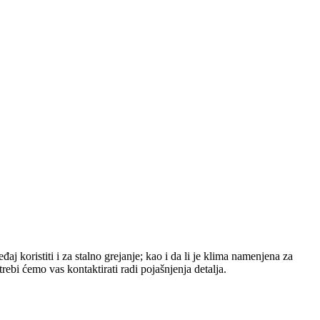
aj koristiti i za stalno grejanje; kao i da li je klima namenjena za
bi ćemo vas kontaktirati radi pojašnjenja detalja.