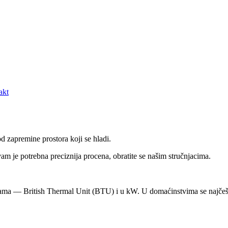
akt
d zapremine prostora koji se hladi.
m je potrebna preciznija procena, obratite se našim stručnjacima.
cama — British Thermal Unit (BTU) i u kW. U domaćinstvima se najčeš