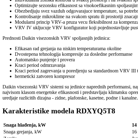
Optimizujte sezonsku efikasnost sa visokoefikasnim spoljasnjim
Obezbedjuju svez vazduh odgovarajuce temperature, sa potreb
Kontrolisanje mikroklime na svakom spratu ili prostoriji znacajn
Modularni princip VRV-a pruza vecu fleksibilnost za kompenzaci
VRV IV ukljucuje VRV konfigurator koji pojednostavljuje pust
Prednosti Daikin visezonskih VRV spoljasnjih jedinica:
Efikasan rad grejanja na niskim temperaturama okoline
Dvostepena tehnologija kompresije za dosledne performanse
Automatsko punjenje i provera
Kraci period odmrzavanja
Kraci period zagrevanja u poredjenju sa standardnom VRV II
hermeticki zatvoren kompresor
Daikin visezonski VRV sistemi su jedinice naprednih performansi, nap
najvisom klasom energetske efikasnosti i predstavljaju klimatsku oprem
uredjaje razlicitih dizajna - zidne, plafonske, kasetne, podne i kanaln
Karakteristike modela RDXYQ5T8
Snaga hlađenja, kW
14
Snaga grejanja, kW
16