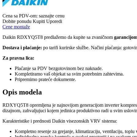
Cena sa PDV-om:
saznajte cenu
Dobite ponudu
Kupiti
Uporedi
Cene montaže
Daikin RDXYQ5T8 predlažemo da kupite sa zvaničnom
garancijom
Dostava i plaćanje:
po tarifi kurirske službe. Načini plaćanja: gotov
Za pravna lica:
Plaćanje sa PDV bezgotovinom bez naknade.
Kompletiramo vaš objekat sa svim potrebnim zahtevima.
Pripremimo prateće dokumente.
Opis modela
RDXYQ5T8 opremljena je najnovijom generacijom inverter kompresora,
dizajnom, zahvaljujuci kojem jedinica produktivno radi u svim uslovi
Karakteristike i prednosti Daikin visezonskih VRV sistema:
Kompletno resenje za grejanje, klimatizaciju, ventilaciju, toplu
Individualna zonska kontrola u svakoj prostoriji i na svakom sp