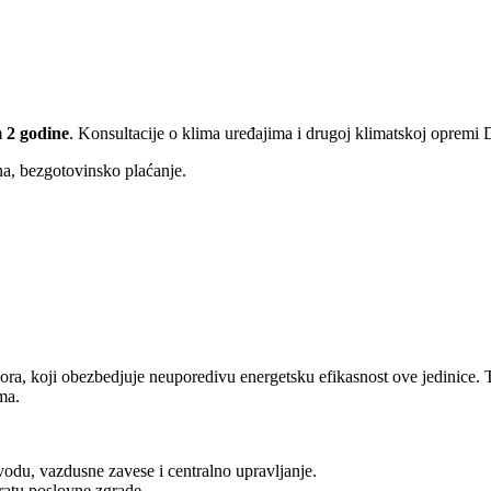
 2 godine
. Konsultacije o klima uređajima i drugoj klimatskoj opremi
ina, bezgotovinsko plaćanje.
 koji obezbedjuje neuporedivu energetsku efikasnost ove jedinice. Ta
ma.
 vodu, vazdusne zavese i centralno upravljanje.
ratu poslovne zgrade.