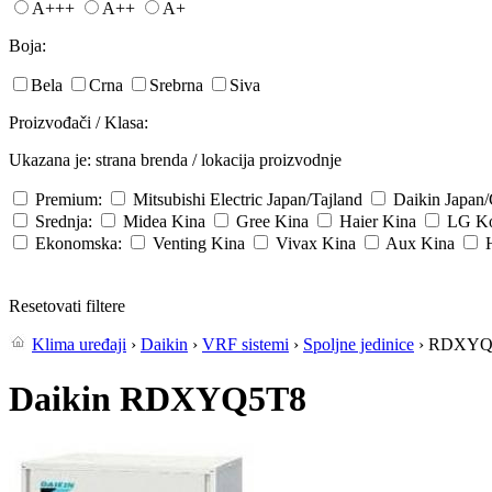
A+++
A++
A+
Boja:
Bela
Crna
Srebrna
Siva
Proizvođači / Klasa:
Ukazana je: strana brenda / lokacija proizvodnje
Premium:
Mitsubishi Electric
Japan/Tajland
Daikin
Japan
Srednja:
Midea
Kina
Gree
Kina
Haier
Kina
LG
Ko
Ekonomska:
Venting
Kina
Vivax
Kina
Aux
Kina
Resetovati filtere
Klima uređaji
›
Daikin
›
VRF sistemi
›
Spoljne jedinice
› RDXYQ
Daikin RDXYQ5T8