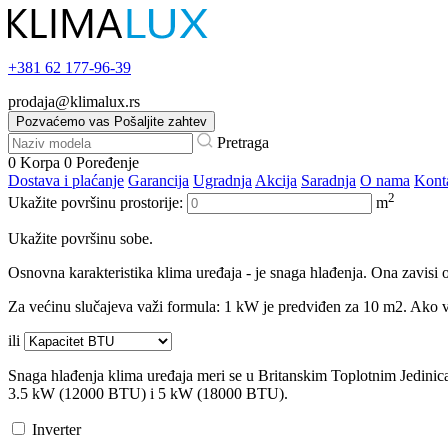
+381
62 177-96-39
prodaja@klimalux.rs
Pozvaćemo vas
Pošaljite zahtev
Pretraga
0
Korpa
0
Poređenje
Dostava i plaćanje
Garancija
Ugradnja
Akcija
Saradnja
O nama
Kont
2
Ukažite površinu prostorije:
m
Ukažite površinu sobe.
Osnovna karakteristika klima uređaja - je snaga hlađenja. Ona zavisi o
Za većinu slučajeva važi formula: 1 kW je predviđen za 10 m2. Ako va
ili
Snaga hlađenja klima uređaja meri se u Britanskim Toplotnim Jedini
3.5 kW (12000 BTU) i 5 kW (18000 BTU).
Inverter