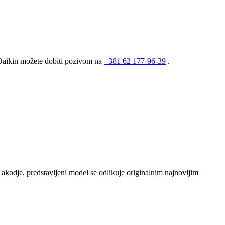
 Daikin možete dobiti pozivom na
+381
62 177-96-39
.
kodje, predstavljeni model se odlikuje originalnim najnovijim