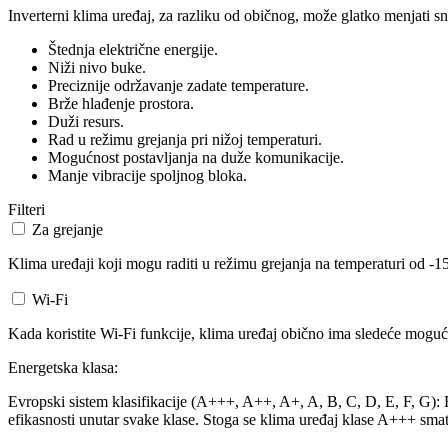
Inverterni klima uređaj, za razliku od običnog, može glatko menjati sn
Štednja električne energije.
Niži nivo buke.
Preciznije održavanje zadate temperature.
Brže hlađenje prostora.
Duži resurs.
Rad u režimu grejanja pri nižoj temperaturi.
Mogućnost postavljanja na duže komunikacije.
Manje vibracije spoljnog bloka.
Filteri
Za grejanje
Klima uređaji koji mogu raditi u režimu grejanja na temperaturi od -15
Wi-Fi
Kada koristite Wi-Fi funkcije, klima uređaj obično ima sledeće mogućn
Energetska klasa:
Evropski sistem klasifikacije (A+++, A++, A+, A, B, C, D, E, F, G): Ev
efikasnosti unutar svake klase. Stoga se klima uređaj klase A+++ smat