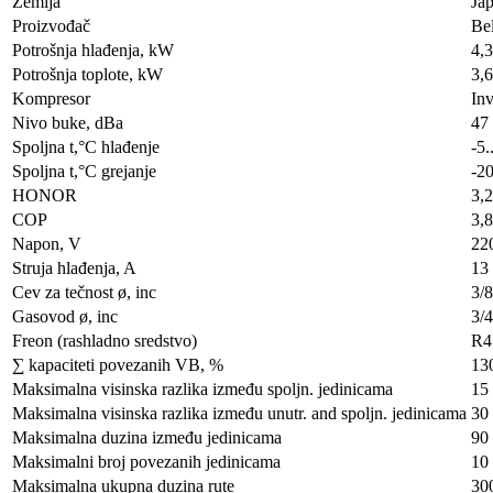
Zemlja
Ja
Proizvođač
Bel
Potrošnja hlađenja, kW
4,
Potrošnja toplote, kW
3,
Kompresor
Inv
Nivo buke, dBa
47
Spoljna t,°C hlađenje
-5.
Spoljna t,°C grejanje
-20
HONOR
3,2
COP
3,8
Napon, V
22
Struja hlađenja, A
13
Cev za tečnost ø, inc
3/8
Gasovod ø, inc
3/4
Freon (rashladno sredstvo)
R4
∑ kapaciteti povezanih VB, %
13
Maksimalna visinska razlika između spoljn. jedinicama
15
Maksimalna visinska razlika između unutr. and spoljn. jedinicama
30
Maksimalna duzina između jedinicama
90
Maksimalni broj povezanih jedinicama
10
Maksimalna ukupna duzina rute
30