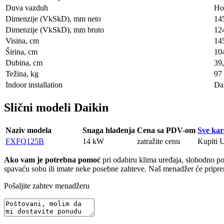
Duva vazduh
Ho
Dimenzije (VkSkD), mm neto
14
Dimenzije (VkSkD), mm bruto
12
Visina, сm
14
Širina, сm
10
Dubina, сm
39
Težina, kg
97
Indoor installation
Da
Slični modeli Daikin
Naziv modela
Snaga hlađenja
Cena sa PDV-om
Sve kar
FXFQ125B
14 kW
zatražite cenu
Kupiti
U
Ako vam je potrebna pomoć
pri odabiru klima uređaja, slobodno poša
spavaću sobu ili imate neke posebne zahteve. Naš menadžer će pripremi
Pošaljite zahtev menadžeru