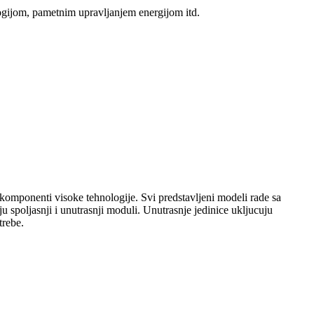
logijom, pametnim upravljanjem energijom itd.
komponenti visoke tehnologije. Svi predstavljeni modeli rade sa
u spoljasnji i unutrasnji moduli. Unutrasnje jedinice ukljucuju
trebe.