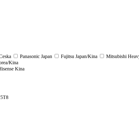
/Ceska
Panasonic
Japan
Fujitsu
Japan/Kina
Mitsubishi Heav
rea/Kina
Hisense
Kina
5T8