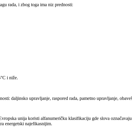
agu rada, i zbog toga ima niz prednosti:
°C i niže.
osti: daljinsko upravljanje, raspored rada, pametno upravljanje, obaveš
ropska unija koristi alfanumeričku klasifikaciju gde slova označavaju n
ra energetski najefikasnijim.