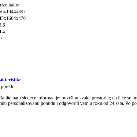
rizontalno
56x1044x397
45х1604х470
5,6
4,4
,7
akteristike
poredi
ljite nam sledeće informacije: površinu svake prostorije; da li će se uređ
ti personalizovanu ponudu i odgovoriti vam u roku od 24 sata. Po potre