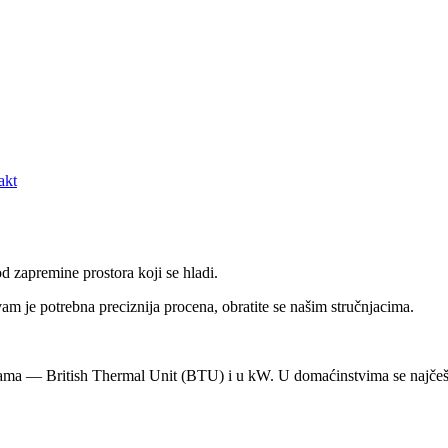
akt
d zapremine prostora koji se hladi.
m je potrebna preciznija procena, obratite se našim stručnjacima.
cama — British Thermal Unit (BTU) i u kW. U domaćinstvima se najčeš