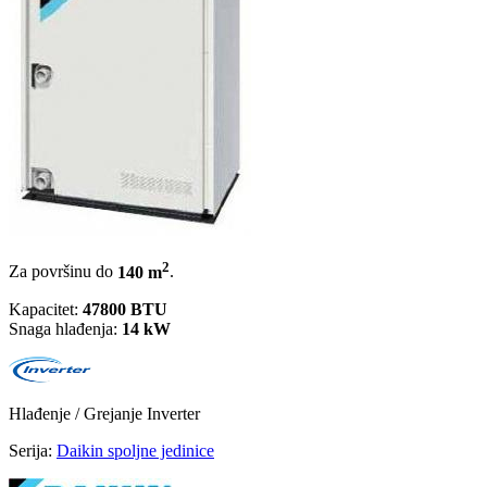
2
Za površinu do
140 m
.
Kapacitet:
47800 BTU
Snaga hlađenja:
14 kW
Hlađenje / Grejanje
Inverter
Serija:
Daikin spoljne jedinice