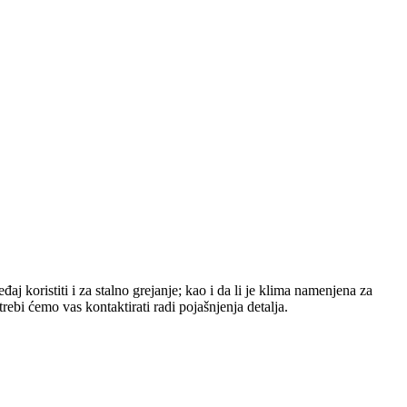
aj koristiti i za stalno grejanje; kao i da li je klima namenjena za
bi ćemo vas kontaktirati radi pojašnjenja detalja.