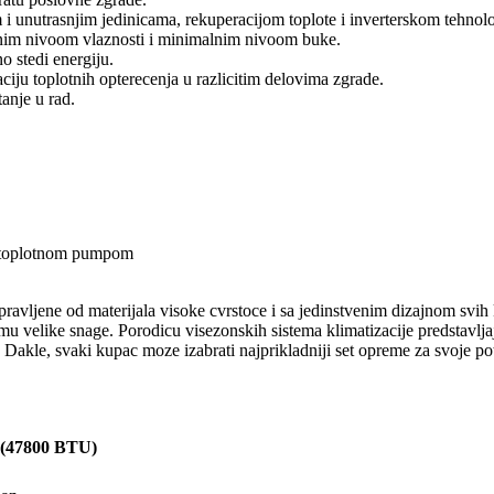
 i unutrasnjim jedinicama, rekuperacijom toplote i inverterskom tehno
nim nivoom vlaznosti i minimalnim nivoom buke.
o stedi energiju.
ju toplotnih opterecenja u razlicitim delovima zgrade.
anje u rad.
I toplotnom pumpom
ravljene od materijala visoke cvrstoce i sa jedinstvenim dizajnom svih 
u velike snage. Porodicu visezonskih sistema klimatizacije predstavljaj
e. Dakle, svaki kupac moze izabrati najprikladniji set opreme za svoje po
 (47800 BTU)