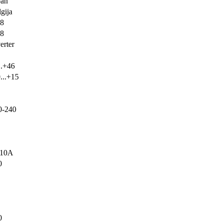
pan
gija
38
68
erter
..+46
...+15
0-240
10A
0
0