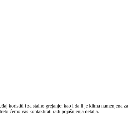
aj koristiti i za stalno grejanje; kao i da li je klima namenjena za
bi ćemo vas kontaktirati radi pojašnjenja detalja.