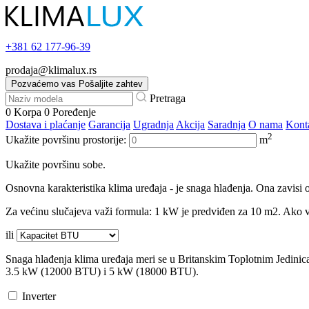
+381
62 177-96-39
prodaja@klimalux.rs
Pozvaćemo vas
Pošaljite zahtev
Pretraga
0
Korpa
0
Poređenje
Dostava i plaćanje
Garancija
Ugradnja
Akcija
Saradnja
O nama
Kont
2
Ukažite površinu prostorije:
m
Ukažite površinu sobe.
Osnovna karakteristika klima uređaja - je snaga hlađenja. Ona zavisi o
Za većinu slučajeva važi formula: 1 kW je predviđen za 10 m2. Ako va
ili
Snaga hlađenja klima uređaja meri se u Britanskim Toplotnim Jedini
3.5 kW (12000 BTU) i 5 kW (18000 BTU).
Inverter