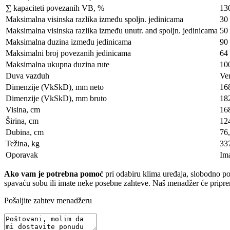
∑ kapaciteti povezanih VB, %
13
Maksimalna visinska razlika između spoljn. jedinicama
30
Maksimalna visinska razlika između unutr. and spoljn. jedinicama
50
Maksimalna duzina između jedinicama
90
Maksimalni broj povezanih jedinicama
64
Maksimalna ukupna duzina rute
10
Duva vazduh
Ver
Dimenzije (VkSkD), mm neto
16
Dimenzije (VkSkD), mm bruto
18
Visina, сm
16
Širina, сm
12
Dubina, сm
76
Težina, kg
33
Oporavak
Im
Ako vam je potrebna pomoć
pri odabiru klima uređaja, slobodno poša
spavaću sobu ili imate neke posebne zahteve. Naš menadžer će pripremi
Pošaljite zahtev menadžeru