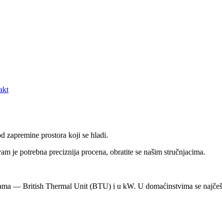
akt
d zapremine prostora koji se hladi.
m je potrebna preciznija procena, obratite se našim stručnjacima.
cama — British Thermal Unit (BTU) i u kW. U domaćinstvima se najčeš