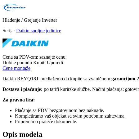
Hlađenje / Grejanje
Inverter
Serija:
Daikin spoljne jedinice
Cena sa PDV-om:
saznajte cenu
Dobite ponudu
Kupiti
Uporedi
Cene montaže
Daikin REYQ18T predlažemo da kupite sa zvaničnom
garancijom 2
Dostava i plaćanje:
po tarifi kurirske službe. Načini plaćanja: gotov
Za pravna lica:
Plaćanje sa PDV bezgotovinom bez naknade.
Kompletiramo vaš objekat sa svim potrebnim zahtevima.
Pripremimo prateće dokumente.
Opis modela