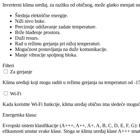
Inverterni klima uređaj, za razliku od običnog, može glatko menjati sn
Štednja električne energije.
Niži nivo buke.
Preciznije održavanje zadate temperature.
Brže hlađenje prostora.
Duži resurs.
Rad u režimu grejanja pri nižoj temperaturi.
Mogućnost postavljanja na duže komunikacije.
Manje vibracije spoljnog bloka.
Filteri
Za grejanje
Klima uređaji koji mogu raditi u režimu grejanja na temperaturi od -15
Wi-Fi
Kada koristite Wi-Fi funkcije, klima uređaj obično ima sledeće mogućn
Energetska klasa:
Evropski sistem klasifikacije (A+++, A++, A+, A, B, C, D, E, F, G): Ev
efikasnosti unutar svake klase. Stoga se klima uređaj klase A+++ smat