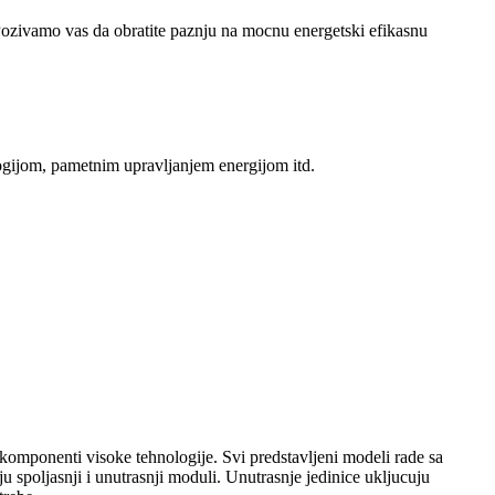
. Pozivamo vas da obratite paznju na mocnu energetski efikasnu
logijom, pametnim upravljanjem energijom itd.
komponenti visoke tehnologije. Svi predstavljeni modeli rade sa
u spoljasnji i unutrasnji moduli. Unutrasnje jedinice ukljucuju