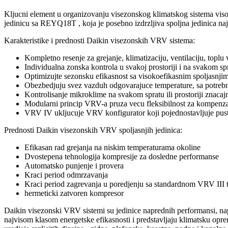
Kljucni element u organizovanju visezonskog klimatskog sistema visoki
jedinicu sa REYQ18T , koja je posebno izdrzljiva spoljna jedinica naj
Karakteristike i prednosti Daikin visezonskih VRV sistema:
Kompletno resenje za grejanje, klimatizaciju, ventilaciju, toplu
Individualna zonska kontrola u svakoj prostoriji i na svakom sp
Optimizujte sezonsku efikasnost sa visokoefikasnim spoljasnjim
Obezbedjuju svez vazduh odgovarajuce temperature, sa potreb
Kontrolisanje mikroklime na svakom spratu ili prostoriji znacajn
Modularni princip VRV-a pruza vecu fleksibilnost za kompenzaci
VRV IV ukljucuje VRV konfigurator koji pojednostavljuje pust
Prednosti Daikin visezonskih VRV spoljasnjih jedinica:
Efikasan rad grejanja na niskim temperaturama okoline
Dvostepena tehnologija kompresije za dosledne performanse
Automatsko punjenje i provera
Kraci period odmrzavanja
Kraci period zagrevanja u poredjenju sa standardnom VRV II
hermeticki zatvoren kompresor
Daikin visezonski VRV sistemi su jedinice naprednih performansi, nap
najvisom klasom energetske efikasnosti i predstavljaju klimatsku oprem