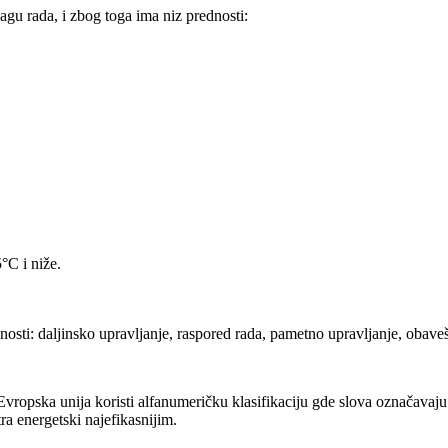
agu rada, i zbog toga ima niz prednosti:
°C i niže.
osti: daljinsko upravljanje, raspored rada, pametno upravljanje, obaveš
ropska unija koristi alfanumeričku klasifikaciju gde slova označavaju n
ra energetski najefikasnijim.