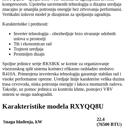
kompresorom. Upotreba savremenih tehnologija u dizajnu uredjaja
znacajno je smanjila potrosnju energije bez zrtvovanja performansi.
Vertikalni izduvni model je dizajniran za spoljasnju ugradnju.
Karakteristike i prednosti:
Inverter tehnologija - obezbedjuje brzo stvaranje udobnih
uslova u prostoriji
Tih i ekonomican rad
Trajnost uredjaja
Promisljen dizajn
Spoljne jedinice serije RKSIKK se koriste za organizovanje
visezonskog split sistema koristeci efikasno rashladno sredstvo
R410A. Primenjena inverterska tehnologija garantuje stabilan rad i
visoke performanse opreme. Uredjaje linije karakterise velika duzina
trasa cevovoda, niska potrosnja energije i lakoca montaznih radova.
Takodje, uz pomoc jedinica za kontrolu klime, postojeci VRV
sistemi se mogu nadograditi.
Karakteristike modela RXYQQ8U
22.4
Snaga hlađenja, kW
(76500 BTU)