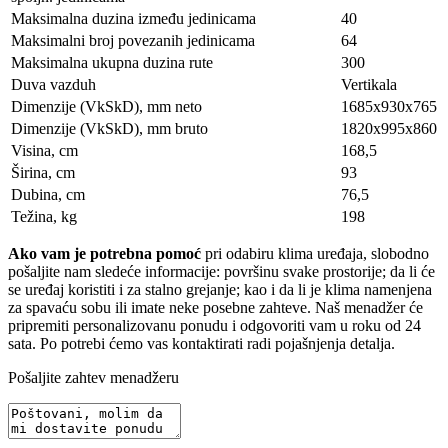
Maksimalna duzina između jedinicama
40
Maksimalni broj povezanih jedinicama
64
Maksimalna ukupna duzina rute
300
Duva vazduh
Vertikala
Dimenzije (VkSkD), mm neto
1685x930x765
Dimenzije (VkSkD), mm bruto
1820x995x860
Visina, сm
168,5
Širina, сm
93
Dubina, сm
76,5
Težina, kg
198
Ako vam je potrebna pomoć
pri odabiru klima uređaja, slobodno
pošaljite nam sledeće informacije: površinu svake prostorije; da li će
se uređaj koristiti i za stalno grejanje; kao i da li je klima namenjena
za spavaću sobu ili imate neke posebne zahteve. Naš menadžer će
pripremiti personalizovanu ponudu i odgovoriti vam u roku od 24
sata. Po potrebi ćemo vas kontaktirati radi pojašnjenja detalja.
Pošaljite zahtev menadžeru