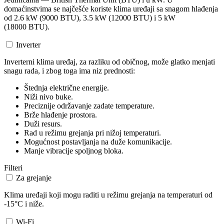
domaćinstvima se najčešće koriste klima uređaji sa snagom hlađenja
od 2.6 kW (9000 BTU), 3.5 kW (12000 BTU) i 5 kW
(18000 BTU).
Inverter
Inverterni klima uređaj, za razliku od običnog, može glatko menjati
snagu rada, i zbog toga ima niz prednosti:
Štednja električne energije.
Niži nivo buke.
Preciznije održavanje zadate temperature.
Brže hlađenje prostora.
Duži resurs.
Rad u režimu grejanja pri nižoj temperaturi.
Mogućnost postavljanja na duže komunikacije.
Manje vibracije spoljnog bloka.
Filteri
Za grejanje
Klima uređaji koji mogu raditi u režimu grejanja na temperaturi od
-15°C i niže.
Wi-Fi