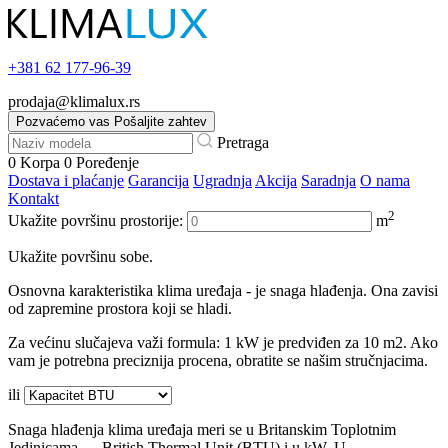
+381
62 177-96-39
prodaja@klimalux.rs
Pozvaćemo vas
Pošaljite zahtev
Pretraga
0
Korpa
0
Poređenje
Dostava i plaćanje
Garancija
Ugradnja
Akcija
Saradnja
O nama
Kontakt
2
Ukažite površinu prostorije:
m
Ukažite površinu sobe.
Osnovna karakteristika klima uređaja - je snaga hlađenja. Ona zavisi
od zapremine prostora koji se hladi.
Za većinu slučajeva važi formula: 1 kW je predviđen za 10 m2. Ako
vam je potrebna preciznija procena, obratite se našim stručnjacima.
ili
Snaga hlađenja klima uređaja meri se u Britanskim Toplotnim
Jedinicama — British Thermal Unit (BTU) i u kW. U