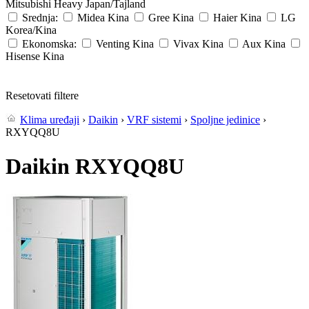
Mitsubishi Heavy
Japan/Tajland
Srednja:
Midea
Kina
Gree
Kina
Haier
Kina
LG
Korea/Kina
Ekonomska:
Venting
Kina
Vivax
Kina
Aux
Kina
Hisense
Kina
Resetovati filtere
Klima uređaji
›
Daikin
›
VRF sistemi
›
Spoljne jedinice
›
RXYQQ8U
Daikin RXYQQ8U