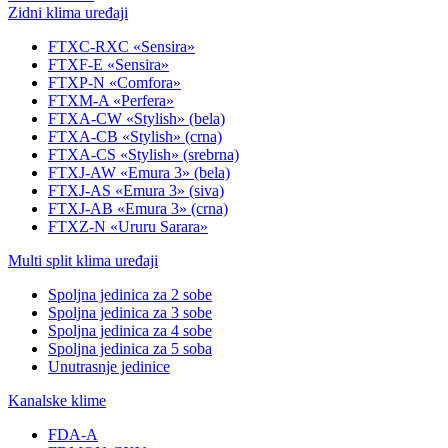
Zidni klima uređaji
FTXC-RXC «Sensira»
FTXF-E «Sensira»
FTXP-N «Comfora»
FTXM-A «Perfera»
FTXA-CW «Stylish» (bela)
FTXA-CB «Stylish» (crna)
FTXA-CS «Stylish» (srebrna)
FTXJ-AW «Emura 3» (bela)
FTXJ-AS «Emura 3» (siva)
FTXJ-AB «Emura 3» (crna)
FTXZ-N «Ururu Sarara»
Multi split klima uređaji
Spoljna jedinica za 2 sobe
Spoljna jedinica za 3 sobe
Spoljna jedinica za 4 sobe
Spoljna jedinica za 5 soba
Unutrasnje jedinice
Kanalske klime
FDA-A