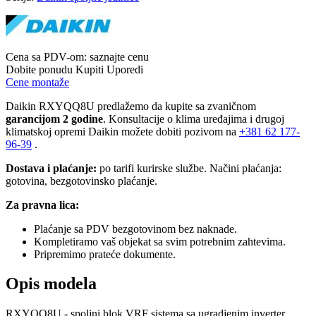
Cena sa PDV-om:
saznajte cenu
Dobite ponudu
Kupiti
Uporedi
Cene montaže
Daikin RXYQQ8U predlažemo da kupite sa zvaničnom
garancijom 2 godine
. Konsultacije o klima uređajima i drugoj
klimatskoj opremi Daikin možete dobiti pozivom na
+381
62 177-
96-39
.
Dostava i plaćanje:
po tarifi kurirske službe. Načini plaćanja:
gotovina, bezgotovinsko plaćanje.
Za pravna lica:
Plaćanje sa PDV bezgotovinom bez naknade.
Kompletiramo vaš objekat sa svim potrebnim zahtevima.
Pripremimo prateće dokumente.
Opis modela
RXYQQ8U - spoljni blok VRF sistema sa ugradjenim inverter