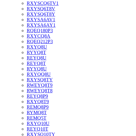
RXYSCQ6TV1
RXYSQ6T8V
RXYSQ6T8Y
RXYSA6AV1
RXYSA6AY1
RQEQ180P3
RXYCQ8A
RQEQ212P3
RXYQ8U
RYYQ8T
REYQ8U
REYQ8T
RYYQ8U
RXYQQ8U
RXYSQ8TY
RWEYQ8T9
RWEYQ8T8
REYQ8P9
RXYQ8T9
REMQ8P9
RYMQ8T
REMQ5T
RXYQ10U
REYQ10T
RXYSQ10TY