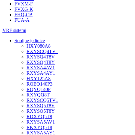
FVXM-F
FVXG-K
FHQ-CB
FUA-A
VRF sistemi
Spoljne jedinice
HXY080A8
RXYSCQ4TV1
RXYSQ4T8V
RXYSQ4T8Y
RXYSA4AV1
RXYSA4AY1
HXY125A8
RQEQ140P3
RQYQ140P
RXYQQ8T
RXYSCQ5TV1
RXYSQ5T8V
RXYSQ5T8Y
RDXYQ5T8
RXYSA5AV1
RKXYQ5T8
RXYSA5AY1