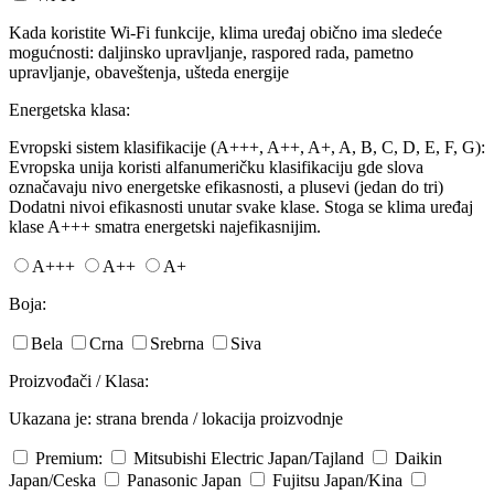
Kada koristite Wi-Fi funkcije, klima uređaj obično ima sledeće
mogućnosti: daljinsko upravljanje, raspored rada, pametno
upravljanje, obaveštenja, ušteda energije
Energetska klasa:
Evropski sistem klasifikacije (A+++, A++, A+, A, B, C, D, E, F, G):
Evropska unija koristi alfanumeričku klasifikaciju gde slova
označavaju nivo energetske efikasnosti, a plusevi (jedan do tri)
Dodatni nivoi efikasnosti unutar svake klase. Stoga se klima uređaj
klase A+++ smatra energetski najefikasnijim.
A+++
A++
A+
Boja:
Bela
Crna
Srebrna
Siva
Proizvođači / Klasa:
Ukazana je: strana brenda / lokacija proizvodnje
Premium:
Mitsubishi Electric
Japan/Tajland
Daikin
Japan/Ceska
Panasonic
Japan
Fujitsu
Japan/Kina