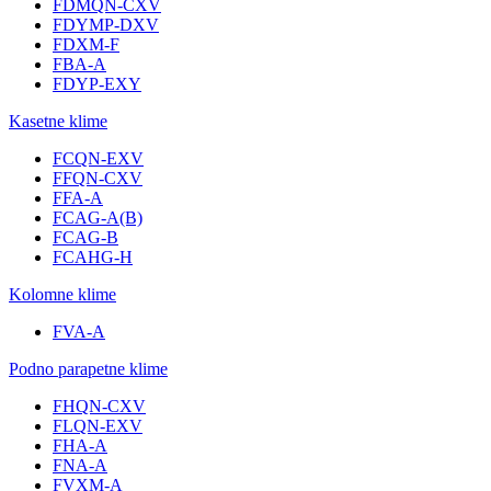
FDMQN-CXV
FDYMP-DXV
FDXM-F
FBA-A
FDYP-EXY
Kasetne klime
FCQN-EXV
FFQN-CXV
FFA-A
FCAG-A(B)
FCAG-B
FCAHG-H
Kolomne klime
FVA-A
Podno parapetne klime
FHQN-CXV
FLQN-EXV
FHA-A
FNA-A
FVXM-A