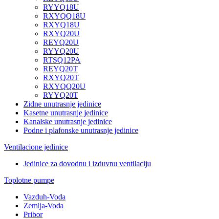
RYYQ18U
RXYQQ18U
RXYQ18U
RXYQ20U
REYQ20U
RYYQ20U
RTSQ12PA
REYQ20T
RXYQ20T
RXYQQ20U
RYYQ20T
Zidne unutrasnje jedinice
Kasetne unutrasnje jedinice
Kanalske unutrasnje jedinice
Podne i plafonske unutrasnje jedinice
Ventilacione jedinice
Jedinice za dovodnu i izduvnu ventilaciju
Toplotne pumpe
Vazduh-Voda
Zemlja-Voda
Pribor