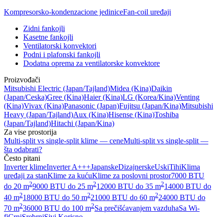
Kompresorsko-kondenzacione jedinice
Fan-coil uređaji
Zidni fankojli
Kasetne fankojli
Ventilatorski konvektori
Podni i plafonski fankojli
Dodatna oprema za ventilatorske konvektore
Proizvođači
Mitsubishi Electric
(Japan/Tajland)
Midea
(Kina)
Daikin
(Japan/Ceska)
Gree
(Kina)
Haier
(Kina)
LG
(Korea/Kina)
Venting
(Kina)
Vivax
(Kina)
Panasonic
(Japan)
Fujitsu
(Japan/Kina)
Mitsubishi
Heavy
(Japan/Tajland)
Aux
(Kina)
Hisense
(Kina)
Toshiba
(Japan/Tajland)
Hitachi
(Japan/Kina)
Za vise prostorija
Multi-split vs single-split klime — cene
Multi-split vs single-split —
šta odabrati?
Često pitani
Inverter klime
Inverter A+++
Japanske
Dizajnerske
Uski
Tihi
Klima
uređaji za stan
Klime za kuću
Klime za poslovni prostor
7000 BTU
2
2
2
do 20 m
9000 BTU do 25 m
12000 BTU do 35 m
14000 BTU do
2
2
2
40 m
18000 BTU do 50 m
21000 BTU do 60 m
24000 BTU do
2
2
70 m
36000 BTU do 100 m
Sa prečišćavanjem vazduha
Sa Wi-
fi
Crni
Srebrni
Sivi
Korisno