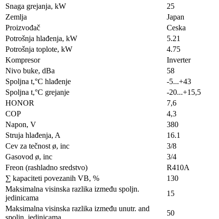
Snaga grejanja, kW
25
Zemlja
Japan
Proizvođač
Ceska
Potrošnja hlađenja, kW
5.21
Potrošnja toplote, kW
4.75
Kompresor
Inverter
Nivo buke, dBa
58
Spoljna t,°C hlađenje
-5...+43
Spoljna t,°C grejanje
-20...+15,5
HONOR
7,6
COP
4,3
Napon, V
380
Struja hlađenja, A
16.1
Cev za tečnost ø, inc
3/8
Gasovod ø, inc
3/4
Freon (rashladno sredstvo)
R410A
∑ kapaciteti povezanih VB, %
130
Maksimalna visinska razlika između spoljn.
15
jedinicama
Maksimalna visinska razlika između unutr. and
50
spoljn. jedinicama