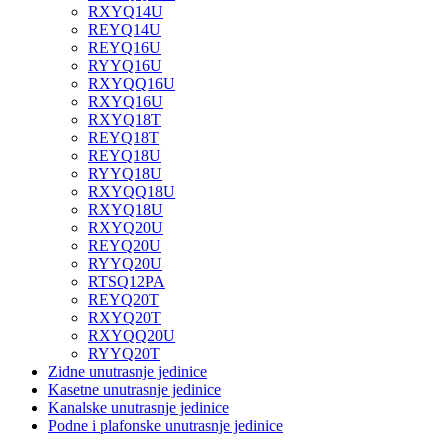
RXYQ14U
REYQ14U
REYQ16U
RYYQ16U
RXYQQ16U
RXYQ16U
RXYQ18T
REYQ18T
REYQ18U
RYYQ18U
RXYQQ18U
RXYQ18U
RXYQ20U
REYQ20U
RYYQ20U
RTSQ12PA
REYQ20T
RXYQ20T
RXYQQ20U
RYYQ20T
Zidne unutrasnje jedinice
Kasetne unutrasnje jedinice
Kanalske unutrasnje jedinice
Podne i plafonske unutrasnje jedinice