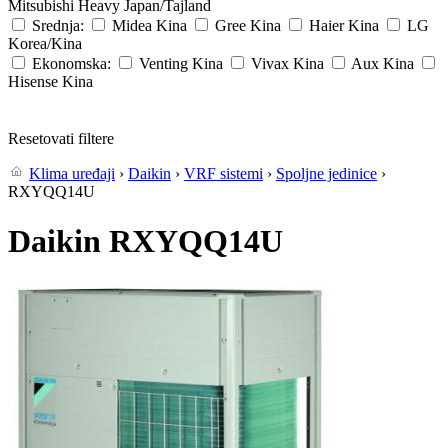
Mitsubishi Heavy
Japan/Tajland
Srednja:
Midea
Kina
Gree
Kina
Haier
Kina
LG
Korea/Kina
Ekonomska:
Venting
Kina
Vivax
Kina
Aux
Kina
Hisense
Kina
Resetovati filtere
Klima uređaji
›
Daikin
›
VRF sistemi
›
Spoljne jedinice
›
RXYQQ14U
Daikin RXYQQ14U