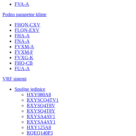
FVA-A
Podno parapetne klime
FHQN-CXV
FLQN-EXV
FHA-A
FNA-A
FVXM-A
FVXM-F
FVXG-K
FHQ-CB
FUA-A
VRF sistemi
Spoljne jedinice
HXY080A8
RXYSCQ4TV1
RXYSQ4T8V
RXYSQ4T8Y
RXYSA4AV1
RXYSA4AY1
HXY125A8
RQEQ140P3