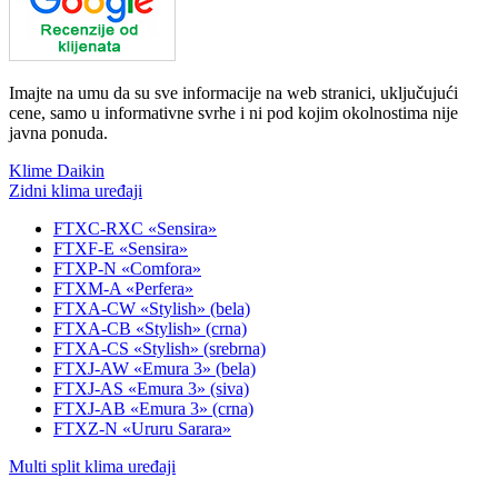
Imajte na umu da su sve informacije na web stranici, uključujući
cene, samo u informativne svrhe i ni pod kojim okolnostima nije
javna ponuda.
Klime Daikin
Zidni klima uređaji
FTXC-RXC «Sensira»
FTXF-E «Sensira»
FTXP-N «Comfora»
FTXM-A «Perfera»
FTXA-CW «Stylish» (bela)
FTXA-CB «Stylish» (crna)
FTXA-CS «Stylish» (srebrna)
FTXJ-AW «Emura 3» (bela)
FTXJ-AS «Emura 3» (siva)
FTXJ-AB «Emura 3» (crna)
FTXZ-N «Ururu Sarara»
Multi split klima uređaji