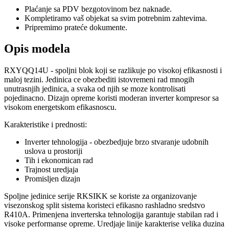
Plaćanje sa PDV bezgotovinom bez naknade.
Kompletiramo vaš objekat sa svim potrebnim zahtevima.
Pripremimo prateće dokumente.
Opis modela
RXYQQ14U - spoljni blok koji se razlikuje po visokoj efikasnosti i
maloj tezini. Jedinica ce obezbediti istovremeni rad mnogih
unutrasnjih jedinica, a svaka od njih se moze kontrolisati
pojedinacno. Dizajn opreme koristi moderan inverter kompresor sa
visokom energetskom efikasnoscu.
Karakteristike i prednosti:
Inverter tehnologija - obezbedjuje brzo stvaranje udobnih
uslova u prostoriji
Tih i ekonomican rad
Trajnost uredjaja
Promisljen dizajn
Spoljne jedinice serije RKSIKK se koriste za organizovanje
visezonskog split sistema koristeci efikasno rashladno sredstvo
R410A. Primenjena inverterska tehnologija garantuje stabilan rad i
visoke performanse opreme. Uredjaje linije karakterise velika duzina