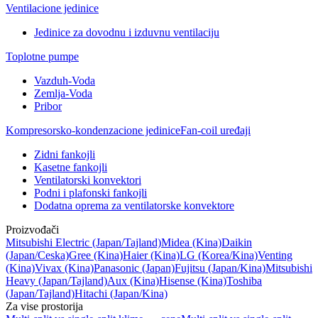
Ventilacione jedinice
Jedinice za dovodnu i izduvnu ventilaciju
Toplotne pumpe
Vazduh-Voda
Zemlja-Voda
Pribor
Kompresorsko-kondenzacione jedinice
Fan-coil uređaji
Zidni fankojli
Kasetne fankojli
Ventilatorski konvektori
Podni i plafonski fankojli
Dodatna oprema za ventilatorske konvektore
Proizvođači
Mitsubishi Electric
(Japan/Tajland)
Midea
(Kina)
Daikin
(Japan/Ceska)
Gree
(Kina)
Haier
(Kina)
LG
(Korea/Kina)
Venting
(Kina)
Vivax
(Kina)
Panasonic
(Japan)
Fujitsu
(Japan/Kina)
Mitsubishi
Heavy
(Japan/Tajland)
Aux
(Kina)
Hisense
(Kina)
Toshiba
(Japan/Tajland)
Hitachi
(Japan/Kina)
Za vise prostorija