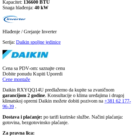
Kapacitet:
136600 BTU
Snaga hlađenja:
40 kW
Hlađenje / Grejanje
Inverter
Serija:
Daikin spoljne jedinice
Cena sa PDV-om:
saznajte cenu
Dobite ponudu
Kupiti
Uporedi
Cene montaže
Daikin RXYQQ14U predlažemo da kupite sa zvaničnom
garancijom 2 godine
. Konsultacije o klima uređajima i drugoj
klimatskoj opremi Daikin možete dobiti pozivom na
+381
62 177-
96-39
.
Dostava i plaćanje:
po tarifi kurirske službe. Načini plaćanja:
gotovina, bezgotovinsko plaćanje.
Za pravna lica: