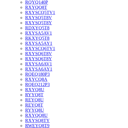
RQYQ140P
RXYQQ8T
RXYSCQ5TV1
RXYSQ5T8V
RXYSQ5T8Y
RDXYQ5T8
RXYSA5AV1
RKXYQ5T8
RXYSA5AY1
RXYSCQ6TV1
RXYSQ6T8V
RXYSQ6T8Y
RXYSA6AV1
RXYSA6AY1
RQEQ180P3
RXYCQ8A
RQEQ212P3
RXYQ8U
RYYQ8T
REYQ8U
REYQ8T
RYYQ8U
RXYQQ8U
RXYSQ8TY
RWEYQ8T9