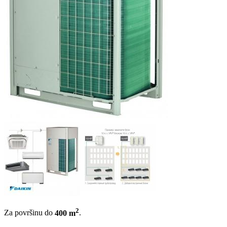
2
Za površinu do
400 m
.