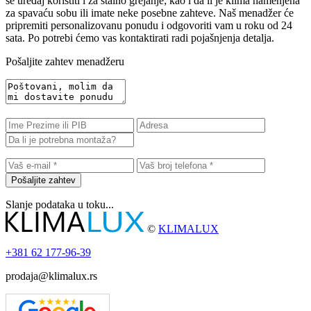
se uređaj koristiti i za stalno grejanje; kao i da li je klima namenjena
za spavaću sobu ili imate neke posebne zahteve. Naš menadžer će
pripremiti personalizovanu ponudu i odgovoriti vam u roku od 24
sata. Po potrebi ćemo vas kontaktirati radi pojašnjenja detalja.
Pošaljite zahtev menadžeru
Pošaljite zahtev
Slanje podataka u toku...
©
KLIMALUX
+381
62 177-96-39
prodaja@klimalux.rs