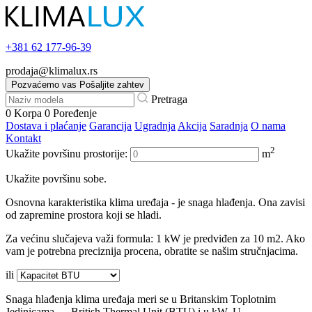
+381
62 177-96-39
prodaja@klimalux.rs
Pozvaćemo vas
Pošaljite zahtev
Pretraga
0
Korpa
0
Poređenje
Dostava i plaćanje
Garancija
Ugradnja
Akcija
Saradnja
O nama
Kontakt
2
Ukažite površinu prostorije:
m
Ukažite površinu sobe.
Osnovna karakteristika klima uređaja - je snaga hlađenja. Ona zavisi
od zapremine prostora koji se hladi.
Za većinu slučajeva važi formula: 1 kW je predviđen za 10 m2. Ako
vam je potrebna preciznija procena, obratite se našim stručnjacima.
ili
Snaga hlađenja klima uređaja meri se u Britanskim Toplotnim
Jedinicama — British Thermal Unit (BTU) i u kW. U