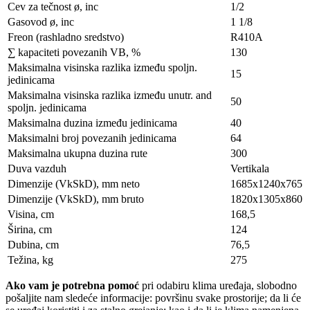
Cev za tečnost ø, inc
1/2
Gasovod ø, inc
1 1/8
Freon (rashladno sredstvo)
R410A
∑ kapaciteti povezanih VB, %
130
Maksimalna visinska razlika između spoljn.
15
jedinicama
Maksimalna visinska razlika između unutr. and
50
spoljn. jedinicama
Maksimalna duzina između jedinicama
40
Maksimalni broj povezanih jedinicama
64
Maksimalna ukupna duzina rute
300
Duva vazduh
Vertikala
Dimenzije (VkSkD), mm neto
1685x1240x765
Dimenzije (VkSkD), mm bruto
1820x1305x860
Visina, сm
168,5
Širina, сm
124
Dubina, сm
76,5
Težina, kg
275
Ako vam je potrebna pomoć
pri odabiru klima uređaja, slobodno
pošaljite nam sledeće informacije: površinu svake prostorije; da li će