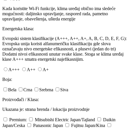
Kada koristite Wi-Fi funkcije, klima uređaj obično ima sledeće
mogućnosti: daljinsko upravljanje, raspored rada, pametno
upravljanje, obaveštenja, ušteda energije
Energetska klasa:
Evropski sistem klasifikacije (A+++, A++, A+, A, B, C, D, E, F, G):
Evropska unija koristi alfanumeričku klasifikaciju gde slova
označavaju nivo energetske efikasnosti, a plusevi (jedan do tri)
Dodatni nivoi efikasnosti unutar svake klase. Stoga se klima uređaj
klase A+++ smatra energetski najefikasnijim.
A+++
A++
A+
Boja:
Bela
Crna
Srebrna
Siva
Proizvođači / Klasa:
Ukazana je: strana brenda / lokacija proizvodnje
Premium:
Mitsubishi Electric
Japan/Tajland
Daikin
Japan/Ceska
Panasonic
Japan
Fujitsu
Japan/Kina