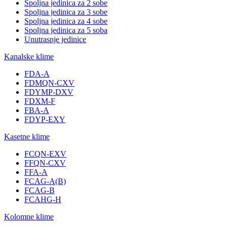
Spoljna jedinica za 2 sobe
Spoljna jedinica za 3 sobe
Spoljna jedinica za 4 sobe
Spoljna jedinica za 5 soba
Unutrasnje jedinice
Kanalske klime
FDA-A
FDMQN-CXV
FDYMP-DXV
FDXM-F
FBA-A
FDYP-EXY
Kasetne klime
FCQN-EXV
FFQN-CXV
FFA-A
FCAG-A(B)
FCAG-B
FCAHG-H
Kolomne klime