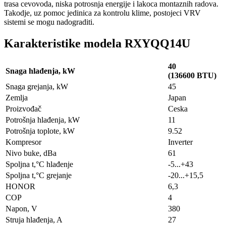
trasa cevovoda, niska potrosnja energije i lakoca montaznih radova.
Takodje, uz pomoc jedinica za kontrolu klime, postojeci VRV
sistemi se mogu nadograditi.
Karakteristike modela RXYQQ14U
40
Snaga hlađenja, kW
(136600 BTU)
Snaga grejanja, kW
45
Zemlja
Japan
Proizvođač
Ceska
Potrošnja hlađenja, kW
11
Potrošnja toplote, kW
9.52
Kompresor
Inverter
Nivo buke, dBa
61
Spoljna t,°C hlađenje
-5...+43
Spoljna t,°C grejanje
-20...+15,5
HONOR
6,3
COP
4
Napon, V
380
Struja hlađenja, A
27