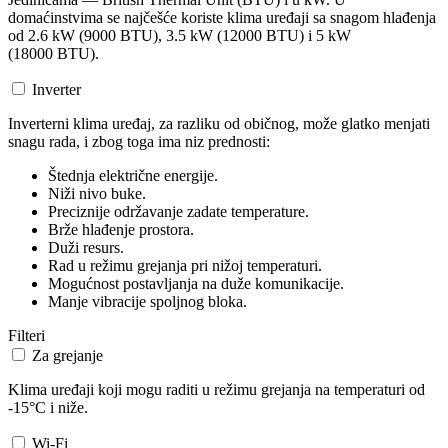
domaćinstvima se najčešće koriste klima uređaji sa snagom hlađenja
od 2.6 kW (9000 BTU), 3.5 kW (12000 BTU) i 5 kW
(18000 BTU).
Inverter
Inverterni klima uređaj, za razliku od običnog, može glatko menjati
snagu rada, i zbog toga ima niz prednosti:
Štednja električne energije.
Niži nivo buke.
Preciznije održavanje zadate temperature.
Brže hlađenje prostora.
Duži resurs.
Rad u režimu grejanja pri nižoj temperaturi.
Mogućnost postavljanja na duže komunikacije.
Manje vibracije spoljnog bloka.
Filteri
Za grejanje
Klima uređaji koji mogu raditi u režimu grejanja na temperaturi od
-15°C i niže.
Wi-Fi