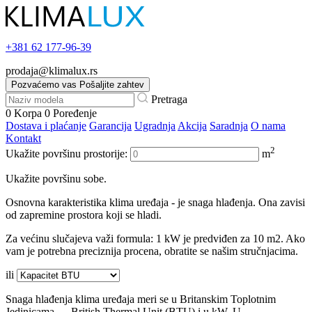
+381
62 177-96-39
prodaja@klimalux.rs
Pozvaćemo vas
Pošaljite zahtev
Pretraga
0
Korpa
0
Poređenje
Dostava i plaćanje
Garancija
Ugradnja
Akcija
Saradnja
O nama
Kontakt
2
Ukažite površinu prostorije:
m
Ukažite površinu sobe.
Osnovna karakteristika klima uređaja - je snaga hlađenja. Ona zavisi
od zapremine prostora koji se hladi.
Za većinu slučajeva važi formula: 1 kW je predviđen za 10 m2. Ako
vam je potrebna preciznija procena, obratite se našim stručnjacima.
ili
Snaga hlađenja klima uređaja meri se u Britanskim Toplotnim
Jedinicama — British Thermal Unit (BTU) i u kW. U