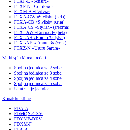
FTXF-E «Sensira»
FTXP-N «Comfora»
FTXM-A «Perfera»
FTXA-CW «Stylish» (bela)
FTXA-CB «Stylish» (crna)
FTXA-CS «Stylish» (srebrna)
FTXJ-AW «Emura 3» (bela)
FTXJ-AS «Emura 3» (siva)
FTXJ-AB «Emura 3» (crna)
FTXZ-N «Ururu Sarara»
Multi split klima uređaji
Spoljna jedinica za 2 sobe
Spoljna jedinica za 3 sobe
Spoljna jedinica za 4 sobe
Spoljna jedinica za 5 soba
Unutrasnje jedinice
Kanalske klime
FDA-A
FDMQN-CXV
FDYMP-DXV
FDXM-F
FBA-A