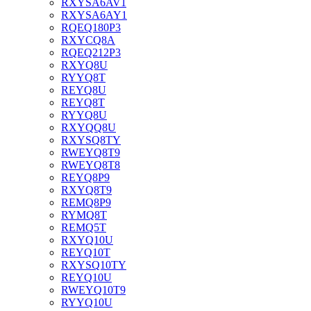
RXYSA6AV1
RXYSA6AY1
RQEQ180P3
RXYCQ8A
RQEQ212P3
RXYQ8U
RYYQ8T
REYQ8U
REYQ8T
RYYQ8U
RXYQQ8U
RXYSQ8TY
RWEYQ8T9
RWEYQ8T8
REYQ8P9
RXYQ8T9
REMQ8P9
RYMQ8T
REMQ5T
RXYQ10U
REYQ10T
RXYSQ10TY
REYQ10U
RWEYQ10T9
RYYQ10U