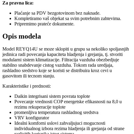
Za pravna lica:
Plaćanje sa PDV bezgotovinom bez naknade.
Kompletiramo vaš objekat sa svim potrebnim zahtevima.
Pripremimo prateće dokumente.
Opis modela
Model REYQ14U se moze sklopiti u grupu sa nekoliko spoljasnjih
jedinica radi povecanja kapaciteta hladjenja i grejanja, tj. stvoriti
modularni sistem klimatizacije. Filtracija vazduha obezbedjuje
stabilno snabdevanje cistog vazduha. Tokom rada uredjaja,
rashladno sredstvo koje se koristi se distribuira kroz cevi u
gasovitom ili tecnom stanju.
Karakteristike i prednosti:
Daikin integrisani sistem povrata toplote
Povecanje vrednosti COP energetske efikasnosti na 8,0 u
rezimu rekuperacije toplote
promenljiva temperatura rashladnog sredstva
VRV konfigurator
Idealni komforni uslovi zahvaljujuci mogucnosti
individualnog izbora rezima hladjenja ili grejanja od strane
razlicitih korisnika istog sistema