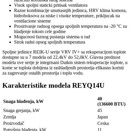
Visok spoljni staticki pritisak ventilatora
Razne kombinacije unutrasnjih jedinica, HRV klima komora,
hidroboksova za niske i visoke temperature, prikljucak na
ventilacione sisteme
Prosirivanje radnog opsega spoljnih temperatura na -20 °C za
hladjenje tokom cele godine
Mogucnost faznog pustanja sistema u rad
Sirok radni opseg spoljnih temperatura
Spoljne jedinice REIK-U serije VRV IV+ sa rekuperacijom toplote
dostupne su u 7 modela od 22,4kV do 52,0kV. Glavna prednost
modela ove serije je integrisani Daikin sistem rekuperacije toplote, u
kome se toplota dobijena iz rashladjenih prostorija efikasno koristi
za zagrevanje ostalih prostorija i toplu vodu.
Karakteristike modela REYQ14U
40
Snaga hlađenja, kW
(136600 BTU)
Snaga grejanja, kW
45
Zemlja
Japan
Proizvođač
Ceska
Potrošnja hlađenja, kW
11