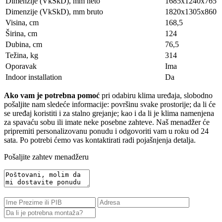
Dimenzije (VkSkD), mm neto
1685x1240x765
Dimenzije (VkSkD), mm bruto
1820х1305х860
Visina, сm
168,5
Širina, сm
124
Dubina, сm
76,5
Težina, kg
314
Oporavak
Ima
Indoor installation
Da
Ako vam je potrebna pomoć
pri odabiru klima uređaja, slobodno
pošaljite nam sledeće informacije: površinu svake prostorije; da li će
se uređaj koristiti i za stalno grejanje; kao i da li je klima namenjena
za spavaću sobu ili imate neke posebne zahteve. Naš menadžer će
pripremiti personalizovanu ponudu i odgovoriti vam u roku od 24
sata. Po potrebi ćemo vas kontaktirati radi pojašnjenja detalja.
Pošaljite zahtev menadžeru