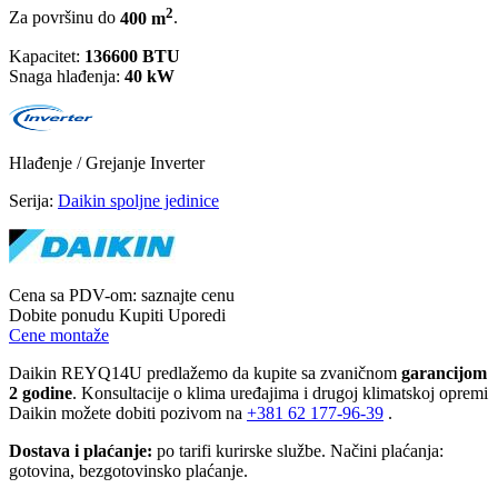
2
Za površinu do
400 m
.
Kapacitet:
136600 BTU
Snaga hlađenja:
40 kW
Hlađenje / Grejanje
Inverter
Serija:
Daikin spoljne jedinice
Cena sa PDV-om:
saznajte cenu
Dobite ponudu
Kupiti
Uporedi
Cene montaže
Daikin REYQ14U predlažemo da kupite sa zvaničnom
garancijom
2 godine
. Konsultacije o klima uređajima i drugoj klimatskoj opremi
Daikin možete dobiti pozivom na
+381
62 177-96-39
.
Dostava i plaćanje:
po tarifi kurirske službe. Načini plaćanja:
gotovina, bezgotovinsko plaćanje.