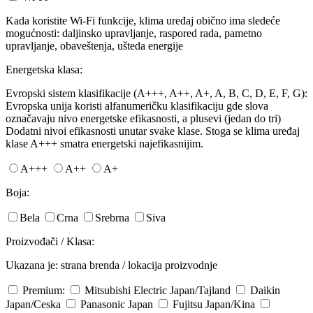
Kada koristite Wi-Fi funkcije, klima uređaj obično ima sledeće
mogućnosti: daljinsko upravljanje, raspored rada, pametno
upravljanje, obaveštenja, ušteda energije
Energetska klasa:
Evropski sistem klasifikacije (A+++, A++, A+, A, B, C, D, E, F, G):
Evropska unija koristi alfanumeričku klasifikaciju gde slova
označavaju nivo energetske efikasnosti, a plusevi (jedan do tri)
Dodatni nivoi efikasnosti unutar svake klase. Stoga se klima uređaj
klase A+++ smatra energetski najefikasnijim.
A+++
A++
A+
Boja:
Bela
Crna
Srebrna
Siva
Proizvođači / Klasa:
Ukazana je: strana brenda / lokacija proizvodnje
Premium:
Mitsubishi Electric
Japan/Tajland
Daikin
Japan/Ceska
Panasonic
Japan
Fujitsu
Japan/Kina