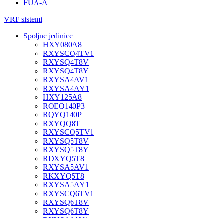
FUA-A
VRF sistemi
Spoljne jedinice
HXY080A8
RXYSCQ4TV1
RXYSQ4T8V
RXYSQ4T8Y
RXYSA4AV1
RXYSA4AY1
HXY125A8
RQEQ140P3
RQYQ140P
RXYQQ8T
RXYSCQ5TV1
RXYSQ5T8V
RXYSQ5T8Y
RDXYQ5T8
RXYSA5AV1
RKXYQ5T8
RXYSA5AY1
RXYSCQ6TV1
RXYSQ6T8V
RXYSQ6T8Y