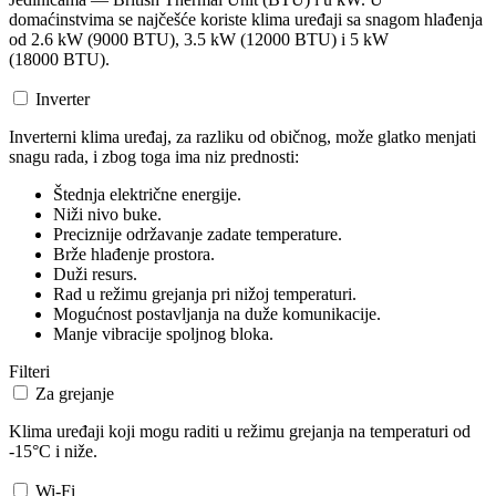
domaćinstvima se najčešće koriste klima uređaji sa snagom hlađenja
od 2.6 kW (9000 BTU), 3.5 kW (12000 BTU) i 5 kW
(18000 BTU).
Inverter
Inverterni klima uređaj, za razliku od običnog, može glatko menjati
snagu rada, i zbog toga ima niz prednosti:
Štednja električne energije.
Niži nivo buke.
Preciznije održavanje zadate temperature.
Brže hlađenje prostora.
Duži resurs.
Rad u režimu grejanja pri nižoj temperaturi.
Mogućnost postavljanja na duže komunikacije.
Manje vibracije spoljnog bloka.
Filteri
Za grejanje
Klima uređaji koji mogu raditi u režimu grejanja na temperaturi od
-15°C i niže.
Wi-Fi