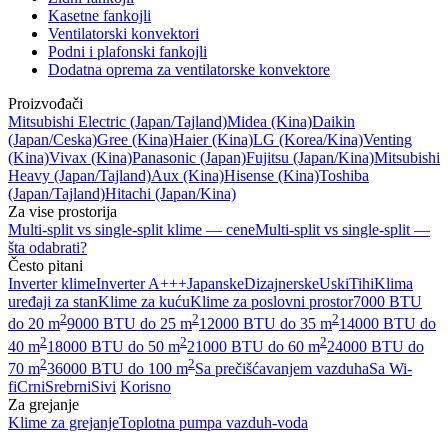
Kasetne fankojli
Ventilatorski konvektori
Podni i plafonski fankojli
Dodatna oprema za ventilatorske konvektore
Proizvođači
Mitsubishi Electric
(Japan/Tajland)
Midea
(Kina)
Daikin
(Japan/Ceska)
Gree
(Kina)
Haier
(Kina)
LG
(Korea/Kina)
Venting
(Kina)
Vivax
(Kina)
Panasonic
(Japan)
Fujitsu
(Japan/Kina)
Mitsubishi
Heavy
(Japan/Tajland)
Aux
(Kina)
Hisense
(Kina)
Toshiba
(Japan/Tajland)
Hitachi
(Japan/Kina)
Za vise prostorija
Multi-split vs single-split klime — cene
Multi-split vs single-split —
šta odabrati?
Često pitani
Inverter klime
Inverter A+++
Japanske
Dizajnerske
Uski
Tihi
Klima
uređaji za stan
Klime za kuću
Klime za poslovni prostor
7000 BTU
2
2
2
do 20 m
9000 BTU do 25 m
12000 BTU do 35 m
14000 BTU do
2
2
2
40 m
18000 BTU do 50 m
21000 BTU do 60 m
24000 BTU do
2
2
70 m
36000 BTU do 100 m
Sa prečišćavanjem vazduha
Sa Wi-
fi
Crni
Srebrni
Sivi
Korisno
Za grejanje
Klime za grejanje
Toplotna pumpa vazduh-voda