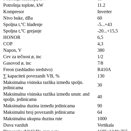
Potrošnja toplote, kW
11.2
Kompresor
Inverter
Nivo buke, dBa
60
Spoljna t,°C hlađenje
-5...+43
Spoljna t,°C grejanje
-20...+15,5
HONOR
6,5
COP
4,3
Napon, V
380
Cev za tečnost ø, inc
1/2
Gasovod ø, inc
7/8
Freon (rashladno sredstvo)
R410A
∑ kapaciteti povezanih VB, %
130
Maksimalna visinska razlika između spoljn.
30
jedinicama
Maksimalna visinska razlika između unutr. and
40
spoljn. jedinicama
Maksimalna duzina između jedinicama
90
Maksimalni broj povezanih jedinicama
64
Maksimalna ukupna duzina rute
1000
Duva vazduh
Vertikala