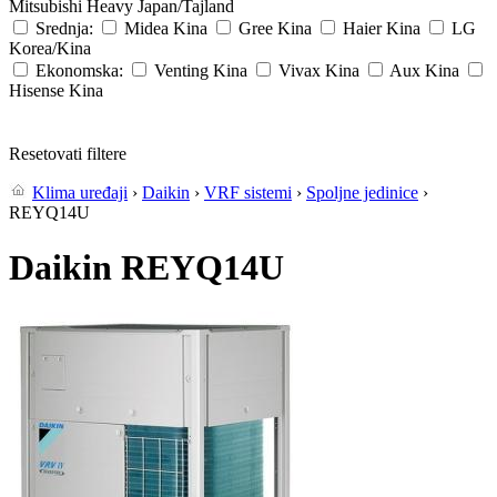
Mitsubishi Heavy
Japan/Tajland
Srednja:
Midea
Kina
Gree
Kina
Haier
Kina
LG
Korea/Kina
Ekonomska:
Venting
Kina
Vivax
Kina
Aux
Kina
Hisense
Kina
Resetovati filtere
Klima uređaji
›
Daikin
›
VRF sistemi
›
Spoljne jedinice
›
REYQ14U
Daikin REYQ14U