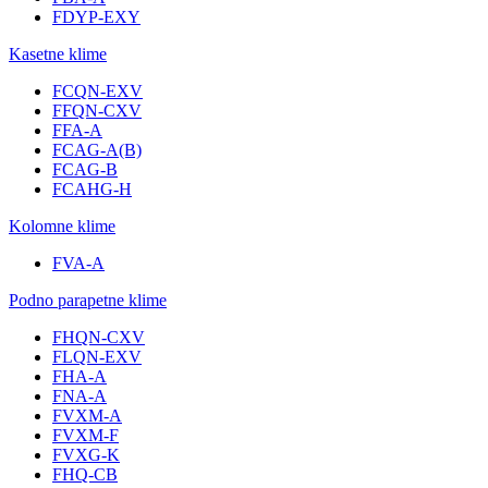
FDYP-EXY
Kasetne klime
FCQN-EXV
FFQN-CXV
FFA-A
FCAG-A(B)
FCAG-B
FCAHG-H
Kolomne klime
FVA-A
Podno parapetne klime
FHQN-CXV
FLQN-EXV
FHA-A
FNA-A
FVXM-A
FVXM-F
FVXG-K
FHQ-CB