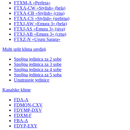
FTXM-A «Perfera»
FTXA-CW «Stylish» (bela)
FTXA-CB «Stylish» (crna)
FTXA-CS «Stylish» (srebrna)
FTXJ-AW «Emura 3» (bela)
FTXJ-AS «Emura 3» (siva)
FTXJ-AB «Emura 3» (crna)
FTXZ-N «Ururu Sarara»
Multi split klima uređaji
Spoljna jedinica za 2 sobe
Spoljna jedinica za 3 sobe
Spoljna jedinica za 4 sobe
Spoljna jedinica za 5 soba
Unutrasnje jedinice
Kanalske klime
FDA-A
FDMQN-CXV
FDYMP-DXV
FDXM-F
FBA-A
FDYP-EXY