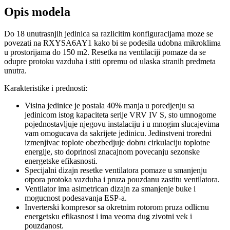
Opis modela
Do 18 unutrasnjih jedinica sa razlicitim konfiguracijama moze se
povezati na RXYSA6AY1 kako bi se podesila udobna mikroklima
u prostorijama do 150 m2. Resetka na ventilaciji pomaze da se
odupre protoku vazduha i stiti opremu od ulaska stranih predmeta
unutra.
Karakteristike i prednosti:
Visina jedinice je postala 40% manja u poredjenju sa
jedinicom istog kapaciteta serije VRV IV S, sto umnogome
pojednostavljuje njegovu instalaciju i u mnogim slucajevima
vam omogucava da sakrijete jedinicu. Jedinstveni troredni
izmenjivac toplote obezbedjuje dobru cirkulaciju toplotne
energije, sto doprinosi znacajnom povecanju sezonske
energetske efikasnosti.
Specijalni dizajn resetke ventilatora pomaze u smanjenju
otpora protoka vazduha i pruza pouzdanu zastitu ventilatora.
Ventilator ima asimetrican dizajn za smanjenje buke i
mogucnost podesavanja ESP-a.
Inverterski kompresor sa okretnim rotorom pruza odlicnu
energetsku efikasnost i ima veoma dug zivotni vek i
pouzdanost.