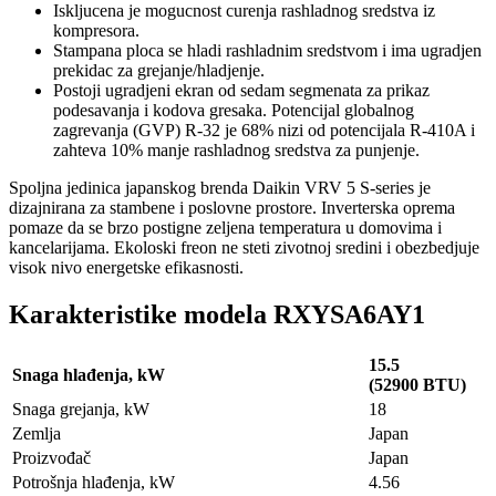
Iskljucena je mogucnost curenja rashladnog sredstva iz
kompresora.
Stampana ploca se hladi rashladnim sredstvom i ima ugradjen
prekidac za grejanje/hladjenje.
Postoji ugradjeni ekran od sedam segmenata za prikaz
podesavanja i kodova gresaka. Potencijal globalnog
zagrevanja (GVP) R-32 je 68% nizi od potencijala R-410A i
zahteva 10% manje rashladnog sredstva za punjenje.
Spoljna jedinica japanskog brenda Daikin VRV 5 S-series je
dizajnirana za stambene i poslovne prostore. Inverterska oprema
pomaze da se brzo postigne zeljena temperatura u domovima i
kancelarijama. Ekoloski freon ne steti zivotnoj sredini i obezbedjuje
visok nivo energetske efikasnosti.
Karakteristike modela RXYSA6AY1
15.5
Snaga hlađenja, kW
(52900 BTU)
Snaga grejanja, kW
18
Zemlja
Japan
Proizvođač
Japan
Potrošnja hlađenja, kW
4.56