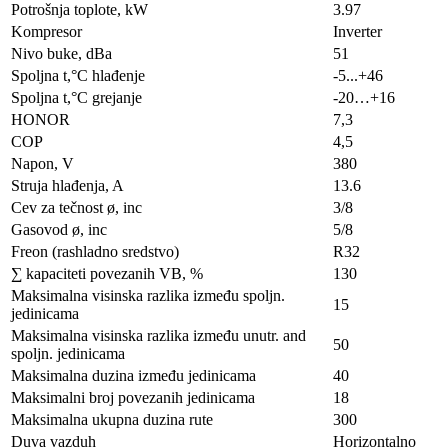
Potrošnja toplote, kW
3.97
Kompresor
Inverter
Nivo buke, dBa
51
Spoljna t,°C hlađenje
-5...+46
Spoljna t,°C grejanje
-20…+16
HONOR
7,3
COP
4,5
Napon, V
380
Struja hlađenja, A
13.6
Cev za tečnost ø, inc
3/8
Gasovod ø, inc
5/8
Freon (rashladno sredstvo)
R32
∑ kapaciteti povezanih VB, %
130
Maksimalna visinska razlika između spoljn.
15
jedinicama
Maksimalna visinska razlika između unutr. and
50
spoljn. jedinicama
Maksimalna duzina između jedinicama
40
Maksimalni broj povezanih jedinicama
18
Maksimalna ukupna duzina rute
300
Duva vazduh
Horizontalno