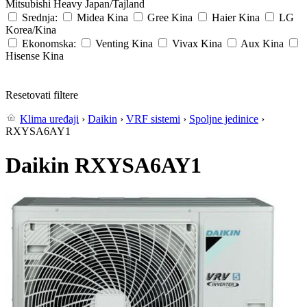
Mitsubishi Heavy
Japan/Tajland
Srednja:
Midea
Kina
Gree
Kina
Haier
Kina
LG
Korea/Kina
Ekonomska:
Venting
Kina
Vivax
Kina
Aux
Kina
Hisense
Kina
Resetovati filtere
Klima uređaji
›
Daikin
›
VRF sistemi
›
Spoljne jedinice
›
RXYSA6AY1
Daikin RXYSA6AY1