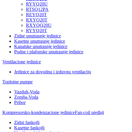
RYYQ20U
RTSQ12PA
REYQ20T
RXYQ20T
RXYQQ20U
RYYQ20T
Zidne unutrasnje jedinice
Kasetne unutrasnje jedinice
Kanalske unutrasnje jedinice
Podne i plafonske unutrasnje jedinice
Ventilacione jedinice
Jedinice za dovodnu i izduvnu ventilaciju
Toplotne pumpe
Vazduh-Voda
Zemlja-Voda
Pribor
Kompresorsko-kondenzacione jedinice
Fan-coil uređaji
Zidni fankojli
Kasetne fankojli