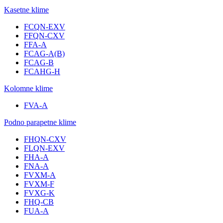
Kasetne klime
FCQN-EXV
FFQN-CXV
FFA-A
FCAG-A(B)
FCAG-B
FCAHG-H
Kolomne klime
FVA-A
Podno parapetne klime
FHQN-CXV
FLQN-EXV
FHA-A
FNA-A
FVXM-A
FVXM-F
FVXG-K
FHQ-CB
FUA-A