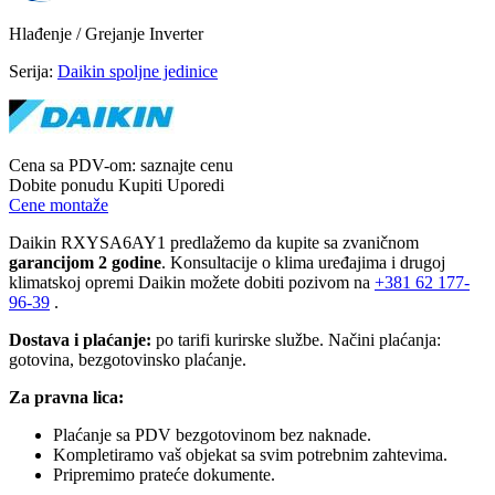
Hlađenje / Grejanje
Inverter
Serija:
Daikin spoljne jedinice
Cena sa PDV-om:
saznajte cenu
Dobite ponudu
Kupiti
Uporedi
Cene montaže
Daikin RXYSA6AY1 predlažemo da kupite sa zvaničnom
garancijom 2 godine
. Konsultacije o klima uređajima i drugoj
klimatskoj opremi Daikin možete dobiti pozivom na
+381
62 177-
96-39
.
Dostava i plaćanje:
po tarifi kurirske službe. Načini plaćanja:
gotovina, bezgotovinsko plaćanje.
Za pravna lica:
Plaćanje sa PDV bezgotovinom bez naknade.
Kompletiramo vaš objekat sa svim potrebnim zahtevima.
Pripremimo prateće dokumente.