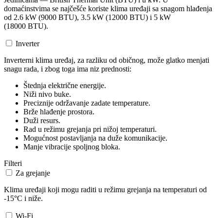
domaćinstvima se najčešće koriste klima uređaji sa snagom hlađenja
od 2.6 kW (9000 BTU), 3.5 kW (12000 BTU) i 5 kW
(18000 BTU).
Inverter
Inverterni klima uređaj, za razliku od običnog, može glatko menjati
snagu rada, i zbog toga ima niz prednosti:
Štednja električne energije.
Niži nivo buke.
Preciznije održavanje zadate temperature.
Brže hlađenje prostora.
Duži resurs.
Rad u režimu grejanja pri nižoj temperaturi.
Mogućnost postavljanja na duže komunikacije.
Manje vibracije spoljnog bloka.
Filteri
Za grejanje
Klima uređaji koji mogu raditi u režimu grejanja na temperaturi od
-15°C i niže.
Wi-Fi