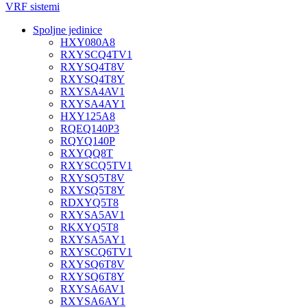
VRF sistemi
Spoljne jedinice
HXY080A8
RXYSCQ4TV1
RXYSQ4T8V
RXYSQ4T8Y
RXYSA4AV1
RXYSA4AY1
HXY125A8
RQEQ140P3
RQYQ140P
RXYQQ8T
RXYSCQ5TV1
RXYSQ5T8V
RXYSQ5T8Y
RDXYQ5T8
RXYSA5AV1
RKXYQ5T8
RXYSA5AY1
RXYSCQ6TV1
RXYSQ6T8V
RXYSQ6T8Y
RXYSA6AV1
RXYSA6AY1