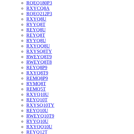
RQEQ180P3
RXYCQ8A
RQEQ212P3
RXYQ8U
RYYQ8T
REYQ8U
REYQ8T
RYYQ8U
RXYQQ8U
RXYSQ8TY
RWEYQ8T9
RWEYQ8T8
REYQ8P9
RXYQ8T9
REMQ8P9
RYMQ8T
REMQ5T
RXYQ10U
REYQ10T
RXYSQ10TY
REYQ10U
RWEYQ10T9
RYYQ10U
RXYQQ10U
REYQ12T