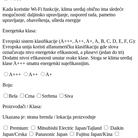
Kada koristite Wi-Fi funkcije, klima uređaj obično ima sledeće
mogućnosti: daljinsko upravljanje, raspored rada, pametno
upravljanje, obaveštenja, ušteda energije
Energetska klasa:
Evropski sistem klasifikacije (A+++, A++, A+, A, B, C, D, E, F, G):
Evropska unija koristi alfanumeričku klasifikaciju gde slova
označavaju nivo energetske efikasnosti, a plusevi (jedan do tri)
Dodatni nivoi efikasnosti unutar svake klase. Stoga se klima uređaj
klase A+++ smatra energetski najefikasnijim.
A+++
A++
A+
Boja:
Bela
Crna
Srebrna
Siva
Proizvođači / Klasa:
Ukazana je: strana brenda / lokacija proizvodnje
Premium:
Mitsubishi Electric
Japan/Tajland
Daikin
Japan/Ceska
Panasonic
Japan
Fujitsu
Japan/Kina