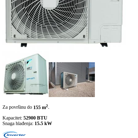
2
Za površinu do
155 m
.
Kapacitet:
52900 BTU
Snaga hlađenja:
15.5 kW