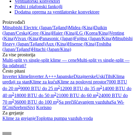
Ventilatorski konvektori
Podni i plafonski fankojli
Dodatna oprema za ventilatorske konvektore
Proizvođači
Mitsubishi Electric
(Japan/Tajland)
Midea
(Kina)
Daikin
(Japan/Ceska)
Gree
(Kina)
Haier
(Kina)
LG
(Korea/Kina)
Venting
(Kina)
Vivax
(Kina)
Panasonic
(Japan)
Fujitsu
(Japan/Kina)
Mitsubishi
Heavy
(Japan/Tajland)
Aux
(Kina)
Hisense
(Kina)
Toshiba
(Japan/Tajland)
Hitachi
(Japan/Kina)
Za vise prostorija
Multi-split vs single-split klime — cene
Multi-split vs single-split —
šta odabrati?
Često pitani
Inverter klime
Inverter A+++
Japanske
Dizajnerske
Uski
Tihi
Klima
uređaji za stan
Klime za kuću
Klime za poslovni prostor
7000 BTU
2
2
2
do 20 m
9000 BTU do 25 m
12000 BTU do 35 m
14000 BTU do
2
2
2
40 m
18000 BTU do 50 m
21000 BTU do 60 m
24000 BTU do
2
2
70 m
36000 BTU do 100 m
Sa prečišćavanjem vazduha
Sa Wi-
fi
Crni
Srebrni
Sivi
Korisno
Za grejanje
Klime za grejanje
Toplotna pumpa vazduh-voda