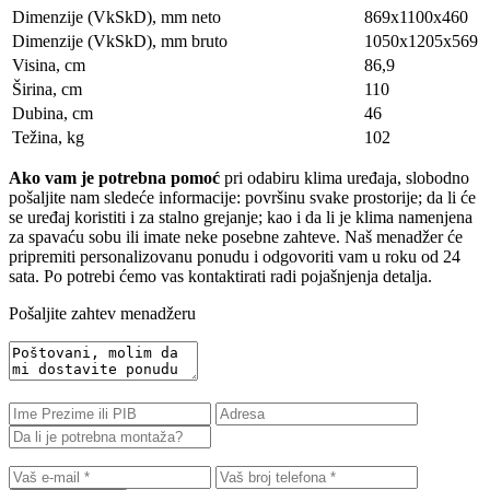
Dimenzije (VkSkD), mm neto
869x1100x460
Dimenzije (VkSkD), mm bruto
1050х1205х569
Visina, сm
86,9
Širina, сm
110
Dubina, сm
46
Težina, kg
102
Ako vam je potrebna pomoć
pri odabiru klima uređaja, slobodno
pošaljite nam sledeće informacije: površinu svake prostorije; da li će
se uređaj koristiti i za stalno grejanje; kao i da li je klima namenjena
za spavaću sobu ili imate neke posebne zahteve. Naš menadžer će
pripremiti personalizovanu ponudu i odgovoriti vam u roku od 24
sata. Po potrebi ćemo vas kontaktirati radi pojašnjenja detalja.
Pošaljite zahtev menadžeru