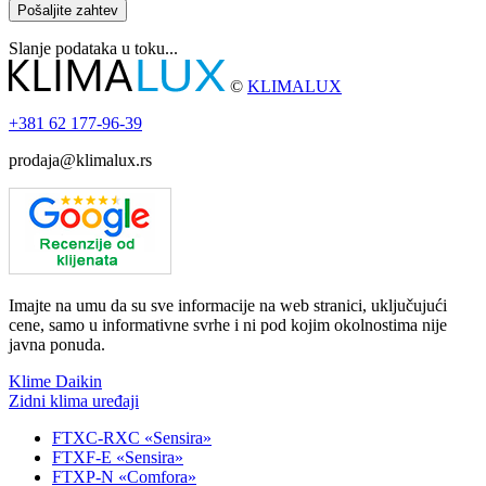
Pošaljite zahtev
Slanje podataka u toku...
©
KLIMALUX
+381
62 177-96-39
prodaja@klimalux.rs
Imajte na umu da su sve informacije na web stranici, uključujući
cene, samo u informativne svrhe i ni pod kojim okolnostima nije
javna ponuda.
Klime Daikin
Zidni klima uređaji
FTXC-RXC «Sensira»
FTXF-E «Sensira»
FTXP-N «Comfora»