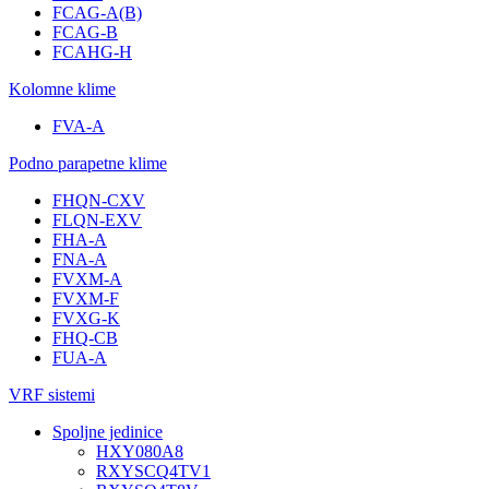
FCAG-A(B)
FCAG-B
FCAHG-H
Kolomne klime
FVA-A
Podno parapetne klime
FHQN-CXV
FLQN-EXV
FHA-A
FNA-A
FVXM-A
FVXM-F
FVXG-K
FHQ-CB
FUA-A
VRF sistemi
Spoljne jedinice
HXY080A8
RXYSCQ4TV1