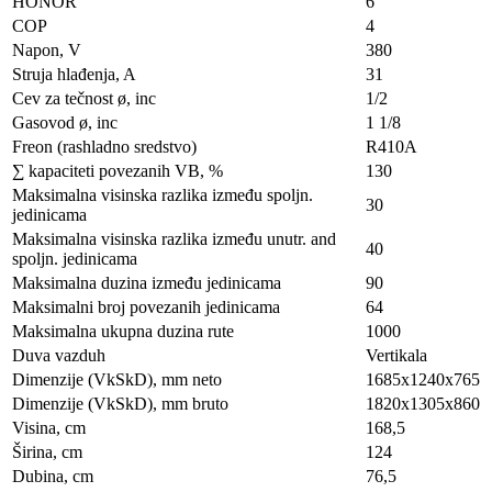
HONOR
6
COP
4
Napon, V
380
Struja hlađenja, A
31
Cev za tečnost ø, inc
1/2
Gasovod ø, inc
1 1/8
Freon (rashladno sredstvo)
R410A
∑ kapaciteti povezanih VB, %
130
Maksimalna visinska razlika između spoljn.
30
jedinicama
Maksimalna visinska razlika između unutr. and
40
spoljn. jedinicama
Maksimalna duzina između jedinicama
90
Maksimalni broj povezanih jedinicama
64
Maksimalna ukupna duzina rute
1000
Duva vazduh
Vertikala
Dimenzije (VkSkD), mm neto
1685x1240x765
Dimenzije (VkSkD), mm bruto
1820х1305х860
Visina, сm
168,5
Širina, сm
124
Dubina, сm
76,5