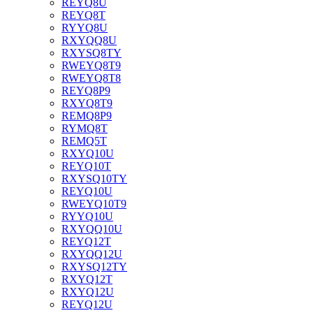
REYQ8U
REYQ8T
RYYQ8U
RXYQQ8U
RXYSQ8TY
RWEYQ8T9
RWEYQ8T8
REYQ8P9
RXYQ8T9
REMQ8P9
RYMQ8T
REMQ5T
RXYQ10U
REYQ10T
RXYSQ10TY
REYQ10U
RWEYQ10T9
RYYQ10U
RXYQQ10U
REYQ12T
RXYQQ12U
RXYSQ12TY
RXYQ12T
RXYQ12U
REYQ12U