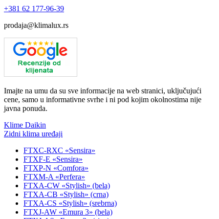
+381
62 177-96-39
prodaja@klimalux.rs
Imajte na umu da su sve informacije na web stranici, uključujući
cene, samo u informativne svrhe i ni pod kojim okolnostima nije
javna ponuda.
Klime Daikin
Zidni klima uređaji
FTXC-RXC «Sensira»
FTXF-E «Sensira»
FTXP-N «Comfora»
FTXM-A «Perfera»
FTXA-CW «Stylish» (bela)
FTXA-CB «Stylish» (crna)
FTXA-CS «Stylish» (srebrna)
FTXJ-AW «Emura 3» (bela)