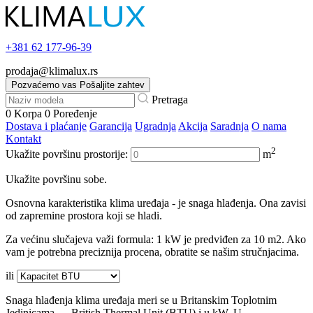
+381
62 177-96-39
prodaja@klimalux.rs
Pozvaćemo vas
Pošaljite zahtev
Pretraga
0
Korpa
0
Poređenje
Dostava i plaćanje
Garancija
Ugradnja
Akcija
Saradnja
O nama
Kontakt
2
Ukažite površinu prostorije:
m
Ukažite površinu sobe.
Osnovna karakteristika klima uređaja - je snaga hlađenja. Ona zavisi
od zapremine prostora koji se hladi.
Za većinu slučajeva važi formula: 1 kW je predviđen za 10 m2. Ako
vam je potrebna preciznija procena, obratite se našim stručnjacima.
ili
Snaga hlađenja klima uređaja meri se u Britanskim Toplotnim
Jedinicama — British Thermal Unit (BTU) i u kW. U