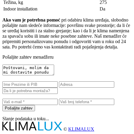
Težina, kg
275
Indoor installation
Da
Ako vam je potrebna pomoć
pri odabiru klima uređaja, slobodno
pošaljite nam sledeće informacije: površinu svake prostorije; da li će
se uređaj koristiti i za stalno grejanje; kao i da li je klima namenjena
za spavaću sobu ili imate neke posebne zahteve. Naš menadžer će
pripremiti personalizovanu ponudu i odgovoriti vam u roku od 24
sata. Po potrebi ćemo vas kontaktirati radi pojašnjenja detalja.
Pošaljite zahtev menadžeru
Pošaljite zahtev
Slanje podataka u toku...
©
KLIMALUX