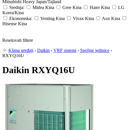
Mitsubishi Heavy
Japan/Tajland
Srednja:
Midea
Kina
Gree
Kina
Haier
Kina
LG
Korea/Kina
Ekonomska:
Venting
Kina
Vivax
Kina
Aux
Kina
Hisense
Kina
Resetovati filtere
Klima uređaji
›
Daikin
›
VRF sistemi
›
Spoljne jedinice
›
RXYQ16U
Daikin RXYQ16U