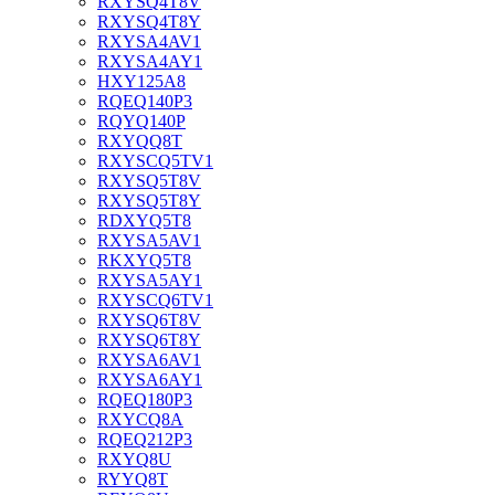
RXYSQ4T8V
RXYSQ4T8Y
RXYSA4AV1
RXYSA4AY1
HXY125A8
RQEQ140P3
RQYQ140P
RXYQQ8T
RXYSCQ5TV1
RXYSQ5T8V
RXYSQ5T8Y
RDXYQ5T8
RXYSA5AV1
RKXYQ5T8
RXYSA5AY1
RXYSCQ6TV1
RXYSQ6T8V
RXYSQ6T8Y
RXYSA6AV1
RXYSA6AY1
RQEQ180P3
RXYCQ8A
RQEQ212P3
RXYQ8U
RYYQ8T