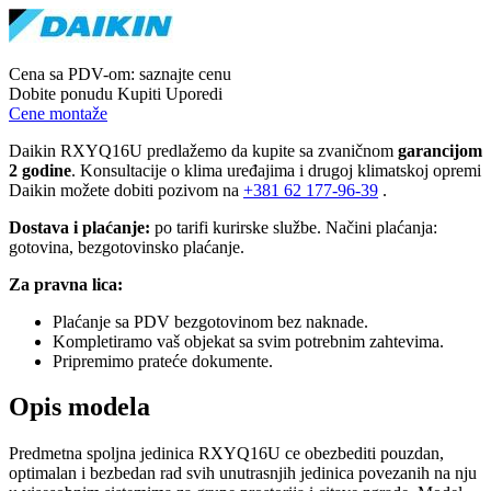
Cena sa PDV-om:
saznajte cenu
Dobite ponudu
Kupiti
Uporedi
Cene montaže
Daikin RXYQ16U predlažemo da kupite sa zvaničnom
garancijom
2 godine
. Konsultacije o klima uređajima i drugoj klimatskoj opremi
Daikin možete dobiti pozivom na
+381
62 177-96-39
.
Dostava i plaćanje:
po tarifi kurirske službe. Načini plaćanja:
gotovina, bezgotovinsko plaćanje.
Za pravna lica:
Plaćanje sa PDV bezgotovinom bez naknade.
Kompletiramo vaš objekat sa svim potrebnim zahtevima.
Pripremimo prateće dokumente.
Opis modela
Predmetna spoljna jedinica RXYQ16U ce obezbediti pouzdan,
optimalan i bezbedan rad svih unutrasnjih jedinica povezanih na nju