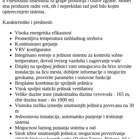
u visesobnim sistemima za grupe prostorija i citave zgrade. Model
ima produzen radni vek, tih i neprekidan rad pod bilo kojim
opterecenjem sistema.
Karakteristike i prednosti:
Visoka energetska efikasnost
Promenljiva temperatura rashladnog sredstva
Kontinuirano grejanje
VRV konfigurator
Integrisano resenje u jednom sistemu za kontrolu sobne
temperature, dovod svezeg vazduha i zagrevanje vode
Displej na spoljnoj jedinici vam omogucava da brzo izvrsite
instalaciju na licu mesta, dobijete informacije o mogucim
greskama, proverite parametre i osnovne funkcije
Besplatne kombinacije spoljnih jedinica
Visok spoljni staticki pritisak ventilatora
Velike duzine trase (maksimalna duzina cevovoda - 165 m,
zbir duzina trase - do 1000 m)
Visinska razlika izmedju unutrasnjih jedinica povecana na 30
m
Jednostavna instalacija, automatsko punjenje i testiranje
sistema
Mogucnost faznog pustanja sistema u rad
Sirok izbor unutrasnjih jedinica; mogucnost povezivanja
stilskih blokova kucnih serija (Daikin Emura, Nekura, itd.)