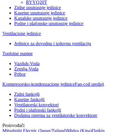
RYYQ20T
Zidne unutrasnje jedinice
Kasetne unutrasnje jedinice
Kanalske unutrasnje jedinice
Podne i plafonske unutrasnje jedinice
Ventilacione jedinice
Jedinice za dovodnu i izduvnu ventilaciju
Toplotne pumpe
Vazduh-Voda
Zemlja-Voda
Pribor
Kompresorsko-kondenzacione jedinice
Fan-coil uređaji
Zidni fankojli
Kasetne fankojli
Ventilatorski konvektori
Podni i plafonski fankojli
Dodatna oprema za ventilatorske konvektore
Proizvođači
Mitsubishi Electric
(Japan/Tajland)
Midea
(Kina)
Daikin