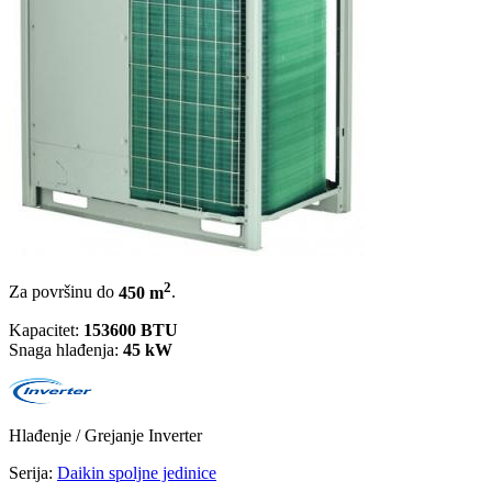
2
Za površinu do
450 m
.
Kapacitet:
153600 BTU
Snaga hlađenja:
45 kW
Hlađenje / Grejanje
Inverter
Serija:
Daikin spoljne jedinice