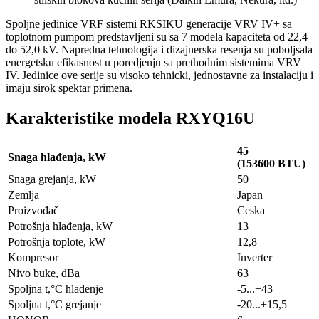
Spoljne jedinice VRF sistemi RKSIKU generacije VRV IV+ sa
toplotnom pumpom predstavljeni su sa 7 modela kapaciteta od 22,4
do 52,0 kV. Napredna tehnologija i dizajnerska resenja su poboljsala
energetsku efikasnost u poredjenju sa prethodnim sistemima VRV
IV. Jedinice ove serije su visoko tehnicki, jednostavne za instalaciju i
imaju sirok spektar primena.
Karakteristike modela RXYQ16U
45
Snaga hlađenja, kW
(153600 BTU)
Snaga grejanja, kW
50
Zemlja
Japan
Proizvođač
Ceska
Potrošnja hlađenja, kW
13
Potrošnja toplote, kW
12,8
Kompresor
Inverter
Nivo buke, dBa
63
Spoljna t,°C hlađenje
-5...+43
Spoljna t,°C grejanje
-20...+15,5