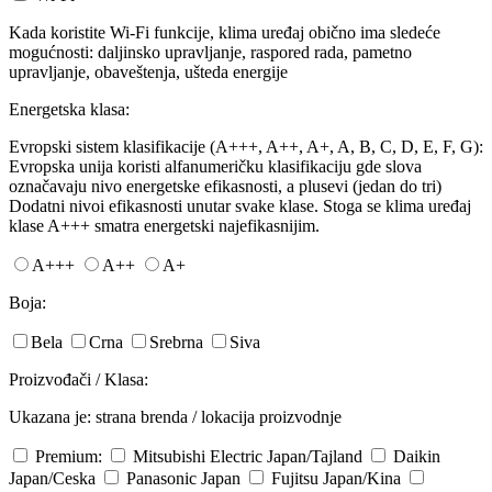
Kada koristite Wi-Fi funkcije, klima uređaj obično ima sledeće
mogućnosti: daljinsko upravljanje, raspored rada, pametno
upravljanje, obaveštenja, ušteda energije
Energetska klasa:
Evropski sistem klasifikacije (A+++, A++, A+, A, B, C, D, E, F, G):
Evropska unija koristi alfanumeričku klasifikaciju gde slova
označavaju nivo energetske efikasnosti, a plusevi (jedan do tri)
Dodatni nivoi efikasnosti unutar svake klase. Stoga se klima uređaj
klase A+++ smatra energetski najefikasnijim.
A+++
A++
A+
Boja:
Bela
Crna
Srebrna
Siva
Proizvođači / Klasa:
Ukazana je: strana brenda / lokacija proizvodnje
Premium:
Mitsubishi Electric
Japan/Tajland
Daikin
Japan/Ceska
Panasonic
Japan
Fujitsu
Japan/Kina