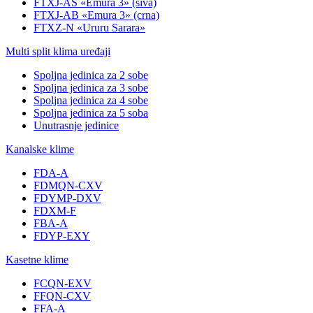
FTXJ-AS «Emura 3» (siva)
FTXJ-AB «Emura 3» (crna)
FTXZ-N «Ururu Sarara»
Multi split klima uređaji
Spoljna jedinica za 2 sobe
Spoljna jedinica za 3 sobe
Spoljna jedinica za 4 sobe
Spoljna jedinica za 5 soba
Unutrasnje jedinice
Kanalske klime
FDA-A
FDMQN-CXV
FDYMP-DXV
FDXM-F
FBA-A
FDYP-EXY
Kasetne klime
FCQN-EXV
FFQN-CXV
FFA-A