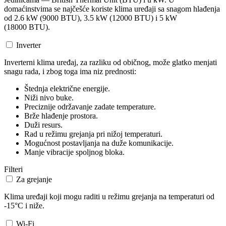
domaćinstvima se najčešće koriste klima uređaji sa snagom hlađenja
od 2.6 kW (9000 BTU), 3.5 kW (12000 BTU) i 5 kW
(18000 BTU).
Inverter
Inverterni klima uređaj, za razliku od običnog, može glatko menjati
snagu rada, i zbog toga ima niz prednosti:
Štednja električne energije.
Niži nivo buke.
Preciznije održavanje zadate temperature.
Brže hlađenje prostora.
Duži resurs.
Rad u režimu grejanja pri nižoj temperaturi.
Mogućnost postavljanja na duže komunikacije.
Manje vibracije spoljnog bloka.
Filteri
Za grejanje
Klima uređaji koji mogu raditi u režimu grejanja na temperaturi od
-15°C i niže.
Wi-Fi