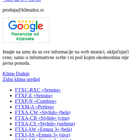
prodaja@klimalux.rs
Imajte na umu da su sve informacije na web stranici, uključujući
cene, samo u informativne svrhe i ni pod kojim okolnostima nije
javna ponuda.
Klime Daikin
Zidni klima uređaji
FTXC-RXC «Sensira»
FTXF-E «Sensira»
FTXP-N «Comfora»
FTXM-A «Perfera»
FTXA-CW «Stylish» (bela)
FTXA-CB «Stylish» (crna)
FTXA-CS «Stylish» (srebrna)
FTXJ-AW «Emura 3» (bela)
FTXJ-AS «Emura 3» (siva)