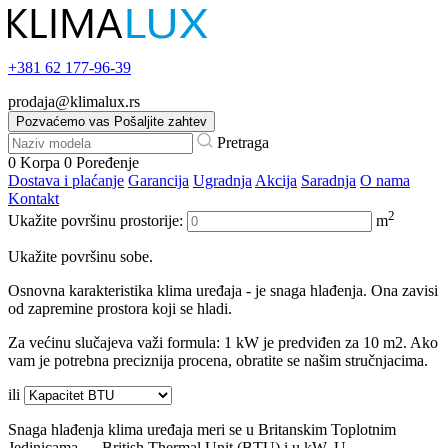
+381
62 177-96-39
prodaja@klimalux.rs
Pozvaćemo vas
Pošaljite zahtev
Pretraga
0
Korpa
0
Poređenje
Dostava i plaćanje
Garancija
Ugradnja
Akcija
Saradnja
O nama
Kontakt
2
Ukažite površinu prostorije:
m
Ukažite površinu sobe.
Osnovna karakteristika klima uređaja - je snaga hlađenja. Ona zavisi
od zapremine prostora koji se hladi.
Za većinu slučajeva važi formula: 1 kW je predviđen za 10 m2. Ako
vam je potrebna preciznija procena, obratite se našim stručnjacima.
ili
Snaga hlađenja klima uređaja meri se u Britanskim Toplotnim
Jedinicama — British Thermal Unit (BTU) i u kW. U