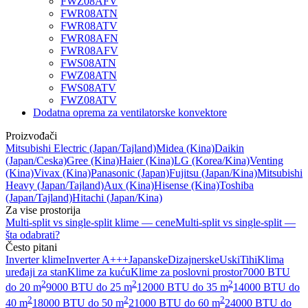
FWZ08AFV
FWR08ATN
FWR08ATV
FWR08AFN
FWR08AFV
FWS08ATN
FWZ08ATN
FWS08ATV
FWZ08ATV
Dodatna oprema za ventilatorske konvektore
Proizvođači
Mitsubishi Electric
(Japan/Tajland)
Midea
(Kina)
Daikin
(Japan/Ceska)
Gree
(Kina)
Haier
(Kina)
LG
(Korea/Kina)
Venting
(Kina)
Vivax
(Kina)
Panasonic
(Japan)
Fujitsu
(Japan/Kina)
Mitsubishi
Heavy
(Japan/Tajland)
Aux
(Kina)
Hisense
(Kina)
Toshiba
(Japan/Tajland)
Hitachi
(Japan/Kina)
Za vise prostorija
Multi-split vs single-split klime — cene
Multi-split vs single-split —
šta odabrati?
Često pitani
Inverter klime
Inverter A+++
Japanske
Dizajnerske
Uski
Tihi
Klima
uređaji za stan
Klime za kuću
Klime za poslovni prostor
7000 BTU
2
2
2
do 20 m
9000 BTU do 25 m
12000 BTU do 35 m
14000 BTU do
2
2
2
40 m
18000 BTU do 50 m
21000 BTU do 60 m
24000 BTU do