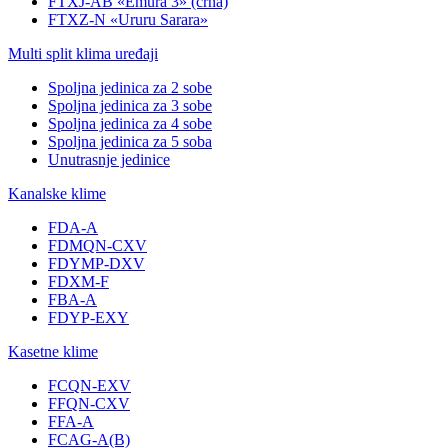
FTXJ-AB «Emura 3» (crna)
FTXZ-N «Ururu Sarara»
Multi split klima uređaji
Spoljna jedinica za 2 sobe
Spoljna jedinica za 3 sobe
Spoljna jedinica za 4 sobe
Spoljna jedinica za 5 soba
Unutrasnje jedinice
Kanalske klime
FDA-A
FDMQN-CXV
FDYMP-DXV
FDXM-F
FBA-A
FDYP-EXY
Kasetne klime
FCQN-EXV
FFQN-CXV
FFA-A
FCAG-A(B)