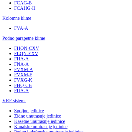
FCAG-B
FCAHG-H
Kolomne klime
FVA-A
Podno parapetne klime
FHQN-CXV
FLQN-EXV
FHA-A
FNA-A
FVXM-A
FVXM-F
FVXG-K
FHQ-CB
FUA-A
VRF sistemi
Spoljne jedinice
Zidne unutrasnje jedinice
Kasetne unutrasnje jedinice
Kanalske unutrasnje jedinice
Podne i plafonske unutrasnje jedinice