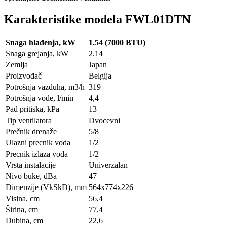
Karakteristike modela FWL01DTN
Snaga hlađenja, kW
1.54 (7000 BTU)
Snaga grejanja, kW
2.14
Zemlja
Japan
Proizvođač
Belgija
Potrošnja vazduha, m3/h
319
Potrošnja vode, l/min
4,4
Pad pritiska, kPa
13
Tip ventilatora
Dvocevni
Prečnik drenaže
5/8
Ulazni precnik voda
1/2
Precnik izlaza voda
1/2
Vrsta instalacije
Univerzalan
Nivo buke, dBa
47
Dimenzije (VkSkD), mm
564x774x226
Visina, сm
56,4
Širina, сm
77,4
Dubina, сm
22,6