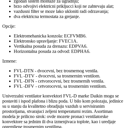
zgodan sistem montaze za ugradnju;
brzo odvojivi elektricni prikljucci koji ne zahtevaju alat;
vazdusni filter se moze lako ukloniti radi odrzavanja;
dva elektricna termostata za grejanje.
Opcije:
Elektromehanicka konzola: ECFVMB6.
Elektronsko upravljanje: FVEC1A.
Vertikalna posuda za drenazu: EDPVA6.
Horizontalna posuda za odvod: EDPHA6.
Izmene:
FVL-DTN - dvocevni, bez trosmernog ventila.
FVL -DTV - dvocevni, sa trosmernim ventilom.
FVL -DFN - cetvorocevni, bez trosmernih ventila.
FVL -DFV - cetvorocevni, sa trosmernim ventilom.
Univerzalni ventilator konvektori FVL-D marke Daikin mogu se
postaviti i ispod plafona i blizu poda. U bilo kom polozaju, jedinice
su u stanju da kvalitetno obradjuju vazduh u servisiranim
prostorijama, stvarajuci zeljeni temperaturni rezim. Asortiman
modela je prilicno sirok: ovde mozete pronaci ventilatorske
konvektore sa jednim ili dva izmenjivaca toplote, kao i uredjaje
opremljene trosmernim ventilima.