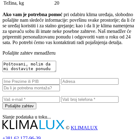
Težina, kg
20
Ako vam je potrebna pomoć
pri odabiru klima uređaja, slobodno
pošaljite nam sledeće informacije: površinu svake prostorije; da li će
se uređaj koristiti i za stalno grejanje; kao i da li je klima namenjena
za spavaću sobu ili imate neke posebne zahteve. Naš menadžer će
pripremiti personalizovanu ponudu i odgovoriti vam u roku od 24
sata. Po potrebi ćemo vas kontaktirati radi pojašnjenja detalja.
Pošaljite zahtev menadžeru
Pošaljite zahtev
Slanje podataka u toku...
©
KLIMALUX
+381
62 177-96-39