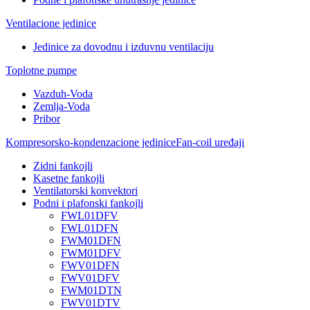
Ventilacione jedinice
Jedinice za dovodnu i izduvnu ventilaciju
Toplotne pumpe
Vazduh-Voda
Zemlja-Voda
Pribor
Kompresorsko-kondenzacione jedinice
Fan-coil uređaji
Zidni fankojli
Kasetne fankojli
Ventilatorski konvektori
Podni i plafonski fankojli
FWL01DFV
FWL01DFN
FWM01DFN
FWM01DFV
FWV01DFN
FWV01DFV
FWM01DTN
FWV01DTV