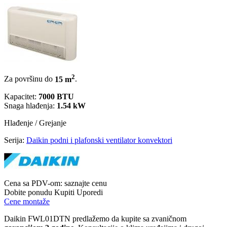
2
Za površinu do
15 m
.
Kapacitet:
7000 BTU
Snaga hlađenja:
1.54 kW
Hlađenje / Grejanje
Serija:
Daikin podni i plafonski ventilator konvektori
Cena sa PDV-om:
saznajte cenu
Dobite ponudu
Kupiti
Uporedi
Cene montaže
Daikin FWL01DTN predlažemo da kupite sa zvaničnom