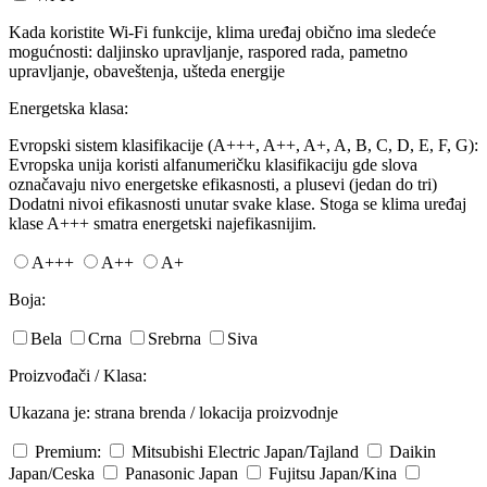
Kada koristite Wi-Fi funkcije, klima uređaj obično ima sledeće
mogućnosti: daljinsko upravljanje, raspored rada, pametno
upravljanje, obaveštenja, ušteda energije
Energetska klasa:
Evropski sistem klasifikacije (A+++, A++, A+, A, B, C, D, E, F, G):
Evropska unija koristi alfanumeričku klasifikaciju gde slova
označavaju nivo energetske efikasnosti, a plusevi (jedan do tri)
Dodatni nivoi efikasnosti unutar svake klase. Stoga se klima uređaj
klase A+++ smatra energetski najefikasnijim.
A+++
A++
A+
Boja:
Bela
Crna
Srebrna
Siva
Proizvođači / Klasa:
Ukazana je: strana brenda / lokacija proizvodnje
Premium:
Mitsubishi Electric
Japan/Tajland
Daikin
Japan/Ceska
Panasonic
Japan
Fujitsu
Japan/Kina