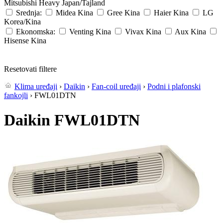
Mitsubishi Heavy
Japan/Tajland
Srednja:
Midea
Kina
Gree
Kina
Haier
Kina
LG
Korea/Kina
Ekonomska:
Venting
Kina
Vivax
Kina
Aux
Kina
Hisense
Kina
Resetovati filtere
Klima uređaji
›
Daikin
›
Fan-coil uređaji
›
Podni i plafonski
fankojli
› FWL01DTN
Daikin FWL01DTN