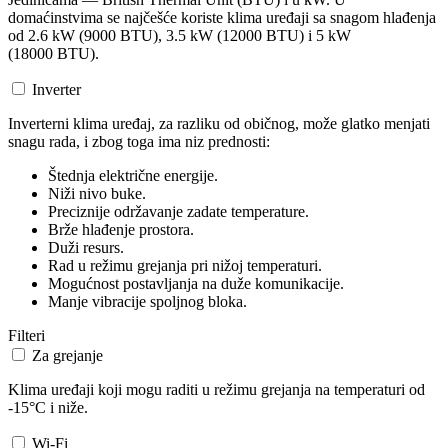
domaćinstvima se najčešće koriste klima uređaji sa snagom hlađenja
od 2.6 kW (9000 BTU), 3.5 kW (12000 BTU) i 5 kW
(18000 BTU).
Inverter
Inverterni klima uređaj, za razliku od običnog, može glatko menjati
snagu rada, i zbog toga ima niz prednosti:
Štednja električne energije.
Niži nivo buke.
Preciznije održavanje zadate temperature.
Brže hlađenje prostora.
Duži resurs.
Rad u režimu grejanja pri nižoj temperaturi.
Mogućnost postavljanja na duže komunikacije.
Manje vibracije spoljnog bloka.
Filteri
Za grejanje
Klima uređaji koji mogu raditi u režimu grejanja na temperaturi od
-15°C i niže.
Wi-Fi