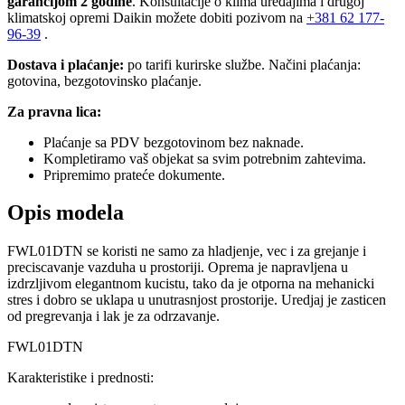
garancijom 2 godine
. Konsultacije o klima uređajima i drugoj
klimatskoj opremi Daikin možete dobiti pozivom na
+381
62 177-
96-39
.
Dostava i plaćanje:
po tarifi kurirske službe. Načini plaćanja:
gotovina, bezgotovinsko plaćanje.
Za pravna lica:
Plaćanje sa PDV bezgotovinom bez naknade.
Kompletiramo vaš objekat sa svim potrebnim zahtevima.
Pripremimo prateće dokumente.
Opis modela
FWL01DTN se koristi ne samo za hladjenje, vec i za grejanje i
preciscavanje vazduha u prostoriji. Oprema je napravljena u
izdrzljivom elegantnom kucistu, tako da je otporna na mehanicki
stres i dobro se uklapa u unutrasnjost prostorije. Uredjaj je zasticen
od pregrevanja i lak je za odrzavanje.
FWL01DTN
Karakteristike i prednosti: