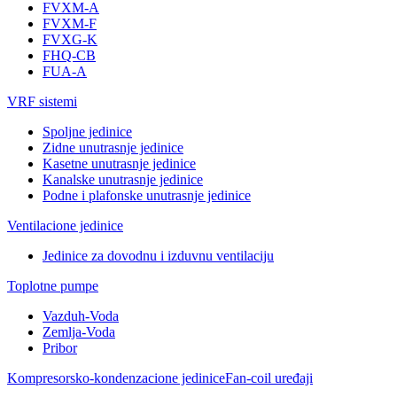
FVXM-A
FVXM-F
FVXG-K
FHQ-CB
FUA-A
VRF sistemi
Spoljne jedinice
Zidne unutrasnje jedinice
Kasetne unutrasnje jedinice
Kanalske unutrasnje jedinice
Podne i plafonske unutrasnje jedinice
Ventilacione jedinice
Jedinice za dovodnu i izduvnu ventilaciju
Toplotne pumpe
Vazduh-Voda
Zemlja-Voda
Pribor
Kompresorsko-kondenzacione jedinice
Fan-coil uređaji