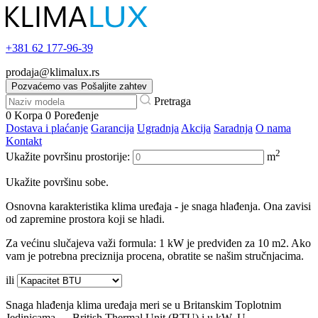
+381
62 177-96-39
prodaja@klimalux.rs
Pozvaćemo vas
Pošaljite zahtev
Pretraga
0
Korpa
0
Poređenje
Dostava i plaćanje
Garancija
Ugradnja
Akcija
Saradnja
O nama
Kontakt
2
Ukažite površinu prostorije:
m
Ukažite površinu sobe.
Osnovna karakteristika klima uređaja - je snaga hlađenja. Ona zavisi
od zapremine prostora koji se hladi.
Za većinu slučajeva važi formula: 1 kW je predviđen za 10 m2. Ako
vam je potrebna preciznija procena, obratite se našim stručnjacima.
ili
Snaga hlađenja klima uređaja meri se u Britanskim Toplotnim
Jedinicama — British Thermal Unit (BTU) i u kW. U