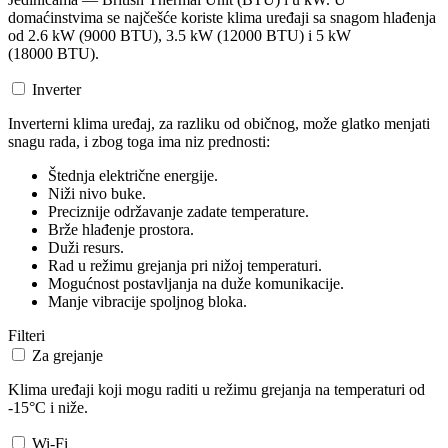
domaćinstvima se najčešće koriste klima uređaji sa snagom hlađenja
od 2.6 kW (9000 BTU), 3.5 kW (12000 BTU) i 5 kW
(18000 BTU).
Inverter
Inverterni klima uređaj, za razliku od običnog, može glatko menjati
snagu rada, i zbog toga ima niz prednosti:
Štednja električne energije.
Niži nivo buke.
Preciznije održavanje zadate temperature.
Brže hlađenje prostora.
Duži resurs.
Rad u režimu grejanja pri nižoj temperaturi.
Mogućnost postavljanja na duže komunikacije.
Manje vibracije spoljnog bloka.
Filteri
Za grejanje
Klima uređaji koji mogu raditi u režimu grejanja na temperaturi od
-15°C i niže.
Wi-Fi