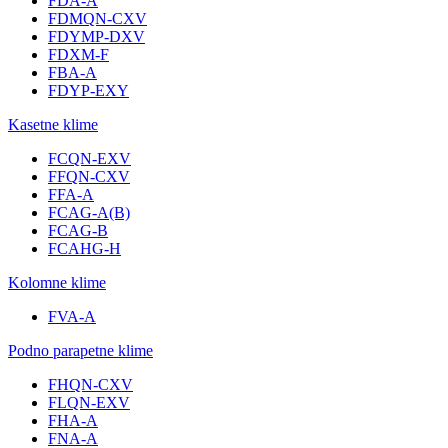
FDA-A
FDMQN-CXV
FDYMP-DXV
FDXM-F
FBA-A
FDYP-EXY
Kasetne klime
FCQN-EXV
FFQN-CXV
FFA-A
FCAG-A(B)
FCAG-B
FCAHG-H
Kolomne klime
FVA-A
Podno parapetne klime
FHQN-CXV
FLQN-EXV
FHA-A
FNA-A