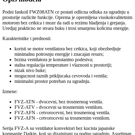
Podni fankoil FWZ08ATN ce postati odlicna odluka za ugradnju u
prostorije razlicite funkcije. Oprema je opremljena visokokvalitetnim
motorom bez cetkica i moze da radi u rezimu hladjenja i grejanja.
Uredjaj prakticno ne stvara buku i trosi smanjenu kolicinu energije.
Karakteristike i prednosti:
koristi se motor ventilatora bez cetkica, koji obezbedjuje
minimalnu potrosnju energije i znacajan resurs;
brzina ventilatora je konstantno podesiva;
stalna regulacija temperature i vlaznosti u prostoriji;
nizak nivo buke;
mogucnost raznih prikljucaka cevovoda i ventila;
minimalni prostor potreban za ugradnju.
Izmene:
FVZ-ATN - dvocevni, bez trosmernog ventila.
FVZ-ATV - dvocevni sa trosmernim ventilom.
FVZ-AFN - cetvorocevni, bez trosmernog ventila.
FVZ-AFN - cetvorocevni sa trosmernim ventilom.
Serija FVZ-A su ventilator konvektori bez kucista japanske
kompanije Daikin, koji su dizajnirani za podnu ugradnju. Asortiman