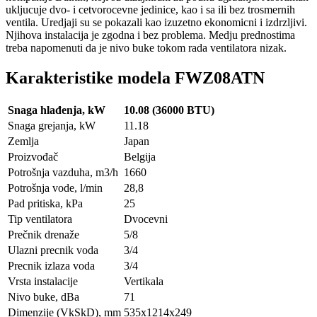
ukljucuje dvo- i cetvorocevne jedinice, kao i sa ili bez trosmernih
ventila. Uredjaji su se pokazali kao izuzetno ekonomicni i izdrzljivi.
Njihova instalacija je zgodna i bez problema. Medju prednostima
treba napomenuti da je nivo buke tokom rada ventilatora nizak.
Karakteristike modela FWZ08ATN
Snaga hlađenja, kW
10.08 (36000 BTU)
Snaga grejanja, kW
11.18
Zemlja
Japan
Proizvođač
Belgija
Potrošnja vazduha, m3/h
1660
Potrošnja vode, l/min
28,8
Pad pritiska, kPa
25
Tip ventilatora
Dvocevni
Prečnik drenaže
5/8
Ulazni precnik voda
3/4
Precnik izlaza voda
3/4
Vrsta instalacije
Vertikala
Nivo buke, dBa
71
Dimenzije (VkSkD), mm
535x1214x249