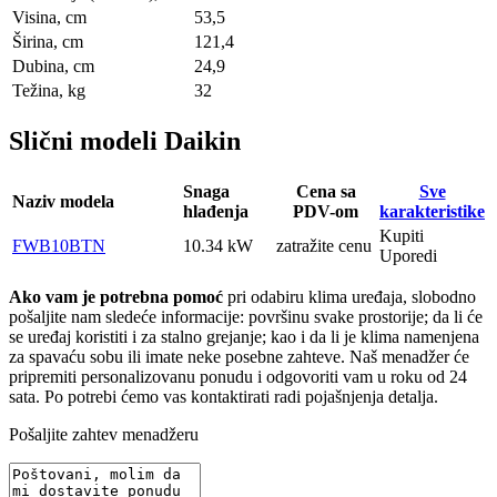
Visina, сm
53,5
Širina, сm
121,4
Dubina, сm
24,9
Težina, kg
32
Slični modeli Daikin
Snaga
Cena sa
Sve
Naziv modela
hlađenja
PDV-om
karakteristike
Kupiti
FWB10BTN
10.34 kW
zatražite cenu
Uporedi
Ako vam je potrebna pomoć
pri odabiru klima uređaja, slobodno
pošaljite nam sledeće informacije: površinu svake prostorije; da li će
se uređaj koristiti i za stalno grejanje; kao i da li je klima namenjena
za spavaću sobu ili imate neke posebne zahteve. Naš menadžer će
pripremiti personalizovanu ponudu i odgovoriti vam u roku od 24
sata. Po potrebi ćemo vas kontaktirati radi pojašnjenja detalja.
Pošaljite zahtev menadžeru