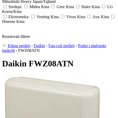
Mitsubishi Heavy
Japan/Tajland
Srednja:
Midea
Kina
Gree
Kina
Haier
Kina
LG
Korea/Kina
Ekonomska:
Venting
Kina
Vivax
Kina
Aux
Kina
Hisense
Kina
Resetovati filtere
Klima uređaji
›
Daikin
›
Fan-coil uređaji
›
Podni i plafonski
fankojli
› FWZ08ATN
Daikin FWZ08ATN