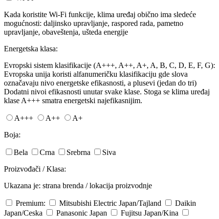
Kada koristite Wi-Fi funkcije, klima uređaj obično ima sledeće
mogućnosti: daljinsko upravljanje, raspored rada, pametno
upravljanje, obaveštenja, ušteda energije
Energetska klasa:
Evropski sistem klasifikacije (A+++, A++, A+, A, B, C, D, E, F, G):
Evropska unija koristi alfanumeričku klasifikaciju gde slova
označavaju nivo energetske efikasnosti, a plusevi (jedan do tri)
Dodatni nivoi efikasnosti unutar svake klase. Stoga se klima uređaj
klase A+++ smatra energetski najefikasnijim.
A+++
A++
A+
Boja:
Bela
Crna
Srebrna
Siva
Proizvođači / Klasa:
Ukazana je: strana brenda / lokacija proizvodnje
Premium:
Mitsubishi Electric
Japan/Tajland
Daikin
Japan/Ceska
Panasonic
Japan
Fujitsu
Japan/Kina