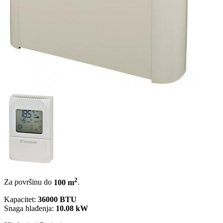
2
Za površinu do
100 m
.
Kapacitet:
36000 BTU
Snaga hlađenja:
10.08 kW