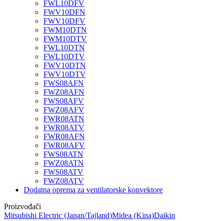
FWL10DFV
FWV10DFN
FWV10DFV
FWM10DTN
FWM10DTV
FWL10DTN
FWL10DTV
FWV10DTN
FWV10DTV
FWS08AFN
FWZ08AFN
FWS08AFV
FWZ08AFV
FWR08ATN
FWR08ATV
FWR08AFN
FWR08AFV
FWS08ATN
FWZ08ATN
FWS08ATV
FWZ08ATV
Dodatna oprema za ventilatorske konvektore
Proizvođači
Mitsubishi Electric
(Japan/Tajland)
Midea
(Kina)
Daikin