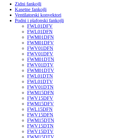
Zidni fankojli
Kasetne fankojli
Ventilatorski konvektori
Podni i plafonski fankojli
FWL01DFV
FWL01DFN
FWM01DFN
FWM01DFV
FWV01DFN
FWV01DFV
FWM01DTN
FWV01DTV
FWM01DTV
FWL01DTN
FWL01DTV
FWV01DTN
FWM15DFN
FWV15DFV
FWM15DFV
FWL15DFN
FWV15DFN
FWM15DTN
FWV15DTN
FWV15DTV
FWM15DTV