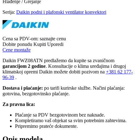
Hlađenje / Grejanje
Serija:
Daikin podni i plafonski ventilator konvektori
Cena sa PDV-om:
saznajte cenu
Dobite ponudu
Kupiti
Uporedi
Cene montaže
Daikin FWZ08ATN predlažemo da kupite sa zvaničnom
garancijom 2 godine
. Konsultacije o klima uređajima i drugoj
klimatskoj opremi Daikin možete dobiti pozivom na
+381
62 177-
96-39
.
Dostava i plaćanje:
po tarifi kurirske službe. Načini plaćanja:
gotovina, bezgotovinsko plaćanje.
Za pravna lica:
Plaćanje sa PDV bezgotovinom bez naknade.
Kompletiramo vaš objekat sa svim potrebnim zahtevima.
Pripremimo prateće dokumente.
Opis modela