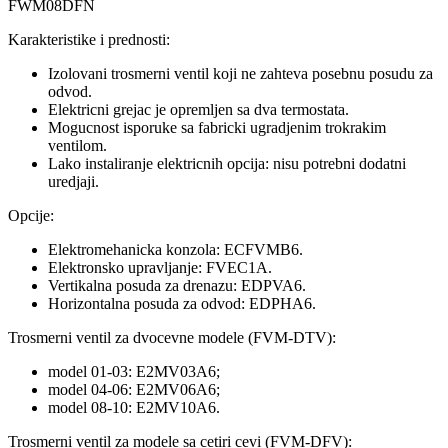
FWM08DFN
Karakteristike i prednosti:
Izolovani trosmerni ventil koji ne zahteva posebnu posudu za
odvod.
Elektricni grejac je opremljen sa dva termostata.
Mogucnost isporuke sa fabricki ugradjenim trokrakim
ventilom.
Lako instaliranje elektricnih opcija: nisu potrebni dodatni
uredjaji.
Opcije:
Elektromehanicka konzola: ECFVMB6.
Elektronsko upravljanje: FVEC1A.
Vertikalna posuda za drenazu: EDPVA6.
Horizontalna posuda za odvod: EDPHA6.
Trosmerni ventil za dvocevne modele (FVM-DTV):
model 01-03: E2MV03A6;
model 04-06: E2MV06A6;
model 08-10: E2MV10A6.
Trosmerni ventil za modele sa cetiri cevi (FVM-DFV):