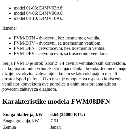
model 01-03: E4MV03A6;
model 04-06: E4MV06A6;
model 08-10: E4MV10A6.
Izmene:
FVM-DTN - dvocevni, bez trosmernog ventila.
FVM-DTV - dvocevni, sa trosmernim ventilom.
FVM-DFN - cetvorocevni, bez trosmernih ventila.
FVM-DFV - cetvorocevni, sa trosmernim ventilom.
Serija FVM-D je sirok izbor 2- i 4-cevnih ventilatorskih konvektora,
na kojima su radili vrhunski strucnjaci Daikin brenda. Jedinice imaju
dizajn bez okvira, zahvaljujuci kojem se lako uklapaju u nise ili
prostor ispod plafona. Ovo resenje omogucava uspesno koriscenje
ventilator konvektora ove porodice u onim prostorijama gde su
povecani zahtevi za dizajnom.
Karakteristike modela FWM08DFN
Snaga hlađenja, kW
6.64 (24000 BTU)
Snaga grejanja, kW
7.91
Zemlja
Japan