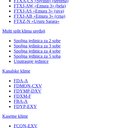
FTXA-CS «Stylish» (srebrna)
FTXJ-AW «Emura 3» (bela)
FTXJ-AS «Emura 3» (siva)
FTXJ-AB «Emura 3» (crna)
FTXZ-N «Ururu Sarara»
Multi split klima uređaji
Spoljna jedinica za 2 sobe
Spoljna jedinica za 3 sobe
Spoljna jedinica za 4 sobe
Spoljna jedinica za 5 soba
Unutrasnje jedinice
Kanalske klime
FDA-A
FDMQN-CXV
FDYMP-DXV
FDXM-F
FBA-A
FDYP-EXY
Kasetne klime
FCQN-EXV