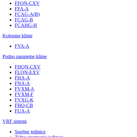
FFQN-CXV
FFA-A
FCAG-A(B)
FCAG-B
FCAHG-H
Kolomne klime
FVA-A
Podno parapetne klime
FHQN-CXV
FLQN-EXV
FHA-A
FNA-A
FVXM-A
FVXM-F
FVXG-K
FHQ-CB
FUA-A
VRF sistemi
Spoljne jedinice