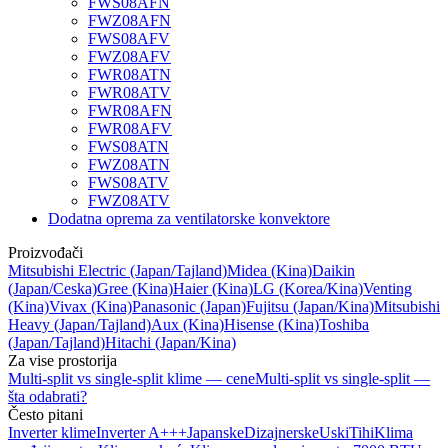
FWS08AFN
FWZ08AFN
FWS08AFV
FWZ08AFV
FWR08ATN
FWR08ATV
FWR08AFN
FWR08AFV
FWS08ATN
FWZ08ATN
FWS08ATV
FWZ08ATV
Dodatna oprema za ventilatorske konvektore
Proizvođači
Mitsubishi Electric
(Japan/Tajland)
Midea
(Kina)
Daikin
(Japan/Ceska)
Gree
(Kina)
Haier
(Kina)
LG
(Korea/Kina)
Venting
(Kina)
Vivax
(Kina)
Panasonic
(Japan)
Fujitsu
(Japan/Kina)
Mitsubishi
Heavy
(Japan/Tajland)
Aux
(Kina)
Hisense
(Kina)
Toshiba
(Japan/Tajland)
Hitachi
(Japan/Kina)
Za vise prostorija
Multi-split vs single-split klime — cene
Multi-split vs single-split —
šta odabrati?
Često pitani
Inverter klime
Inverter A+++
Japanske
Dizajnerske
Uski
Tihi
Klima