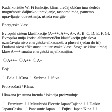
Kada koristite Wi-Fi funkcije, klima uređaj obično ima sledeće
mogućnosti: daljinsko upravljanje, raspored rada, pametno
upravljanje, obaveštenja, ušteda energije
Energetska klasa:
Evropski sistem klasifikacije (A+++, A++, A+, A, B, C, D, E, F, G):
Evropska unija koristi alfanumeričku klasifikaciju gde slova
označavaju nivo energetske efikasnosti, a plusevi (jedan do tri)
Dodatni nivoi efikasnosti unutar svake klase. Stoga se klima uređaj
klase A+++ smatra energetski najefikasnijim.
A+++
A++
A+
Boja:
Bela
Crna
Srebrna
Siva
Proizvođači / Klasa:
Ukazana je: strana brenda / lokacija proizvodnje
Premium:
Mitsubishi Electric
Japan/Tajland
Daikin
Japan/Ceska
Panasonic
Japan
Fujitsu
Japan/Kina