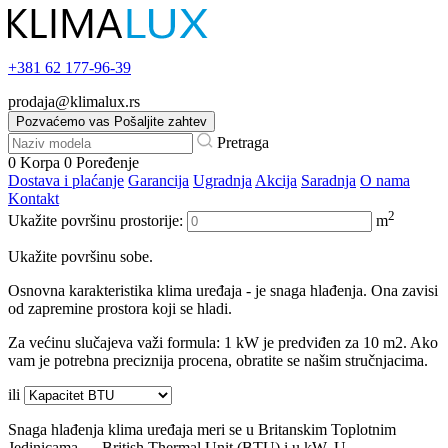
+381
62 177-96-39
prodaja@klimalux.rs
Pozvaćemo vas
Pošaljite zahtev
Pretraga
0
Korpa
0
Poređenje
Dostava i plaćanje
Garancija
Ugradnja
Akcija
Saradnja
O nama
Kontakt
2
Ukažite površinu prostorije:
m
Ukažite površinu sobe.
Osnovna karakteristika klima uređaja - je snaga hlađenja. Ona zavisi
od zapremine prostora koji se hladi.
Za većinu slučajeva važi formula: 1 kW je predviđen za 10 m2. Ako
vam je potrebna preciznija procena, obratite se našim stručnjacima.
ili
Snaga hlađenja klima uređaja meri se u Britanskim Toplotnim
Jedinicama — British Thermal Unit (BTU) i u kW. U