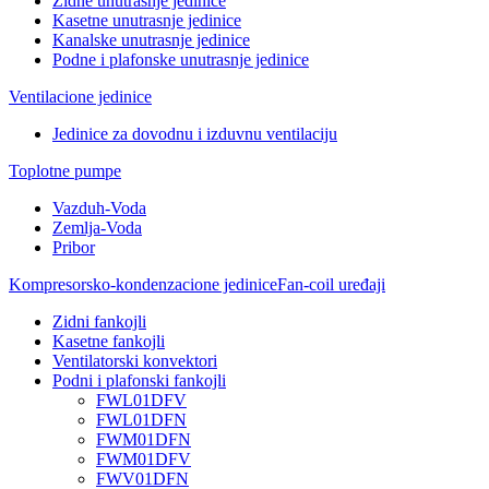
Zidne unutrasnje jedinice
Kasetne unutrasnje jedinice
Kanalske unutrasnje jedinice
Podne i plafonske unutrasnje jedinice
Ventilacione jedinice
Jedinice za dovodnu i izduvnu ventilaciju
Toplotne pumpe
Vazduh-Voda
Zemlja-Voda
Pribor
Kompresorsko-kondenzacione jedinice
Fan-coil uređaji
Zidni fankojli
Kasetne fankojli
Ventilatorski konvektori
Podni i plafonski fankojli
FWL01DFV
FWL01DFN
FWM01DFN
FWM01DFV
FWV01DFN