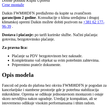
Dobite ponudu
Kupiti
Uporedi
Cene montaže
Daikin FWM08DFN predlažemo da kupite sa zvaničnom
garancijom 2 godine
. Konsultacije o klima uređajima i drugoj
klimatskoj opremi Daikin možete dobiti pozivom na
+381
62 177-
96-39
.
Dostava i plaćanje:
po tarifi kurirske službe. Načini plaćanja:
gotovina, bezgotovinsko plaćanje.
Za pravna lica:
Plaćanje sa PDV bezgotovinom bez naknade.
Kompletiramo vaš objekat sa svim potrebnim zahtevima.
Pripremimo prateće dokumente.
Opis modela
Fancoil od poda do plafona bez okvira FWM08DFN je pogodan za
kancelarijske i stambene prostorije gde je potrebna stabilizacija
mikroklime. Oprema se odlikuje jednostavnom montazom i ostaje
skoro nevidljiva nakon ugradnje. Uredjaj je kompaktan, ali se
istovremeno odlikuje visokim performansama i tihim radom.