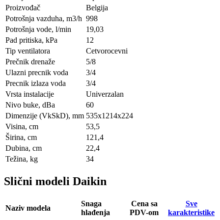
Proizvođač
Belgija
Potrošnja vazduha, m3/h
998
Potrošnja vode, l/min
19,03
Pad pritiska, kPa
12
Tip ventilatora
Cetvorocevni
Prečnik drenaže
5/8
Ulazni precnik voda
3/4
Precnik izlaza voda
3/4
Vrsta instalacije
Univerzalan
Nivo buke, dBa
60
Dimenzije (VkSkD), mm
535х1214х224
Visina, сm
53,5
Širina, сm
121,4
Dubina, сm
22,4
Težina, kg
34
Slični modeli Daikin
Snaga
Cena sa
Sve
Naziv modela
hlađenja
PDV-om
karakteristike