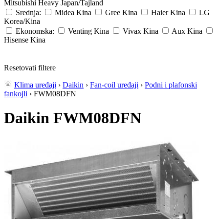
Mitsubishi Heavy
Japan/Tajland
Srednja:
Midea
Kina
Gree
Kina
Haier
Kina
LG
Korea/Kina
Ekonomska:
Venting
Kina
Vivax
Kina
Aux
Kina
Hisense
Kina
Resetovati filtere
Klima uređaji
›
Daikin
›
Fan-coil uređaji
›
Podni i plafonski
fankojli
› FWM08DFN
Daikin FWM08DFN