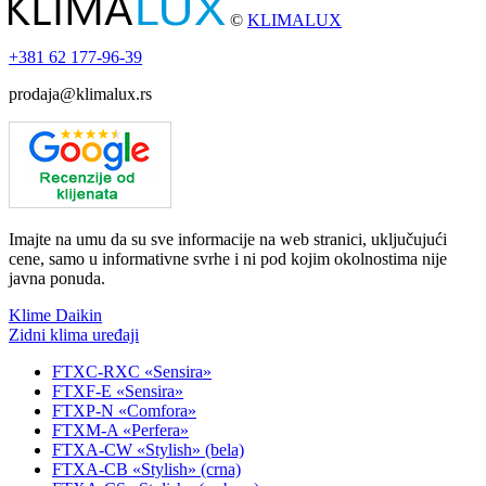
©
KLIMALUX
+381
62 177-96-39
prodaja@klimalux.rs
Imajte na umu da su sve informacije na web stranici, uključujući
cene, samo u informativne svrhe i ni pod kojim okolnostima nije
javna ponuda.
Klime Daikin
Zidni klima uređaji
FTXC-RXC «Sensira»
FTXF-E «Sensira»
FTXP-N «Comfora»
FTXM-A «Perfera»
FTXA-CW «Stylish» (bela)
FTXA-CB «Stylish» (crna)