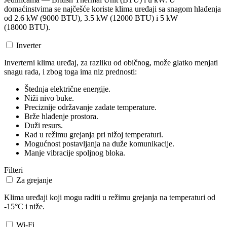
domaćinstvima se najčešće koriste klima uređaji sa snagom hlađenja
od 2.6 kW (9000 BTU), 3.5 kW (12000 BTU) i 5 kW
(18000 BTU).
Inverter
Inverterni klima uređaj, za razliku od običnog, može glatko menjati
snagu rada, i zbog toga ima niz prednosti:
Štednja električne energije.
Niži nivo buke.
Preciznije održavanje zadate temperature.
Brže hlađenje prostora.
Duži resurs.
Rad u režimu grejanja pri nižoj temperaturi.
Mogućnost postavljanja na duže komunikacije.
Manje vibracije spoljnog bloka.
Filteri
Za grejanje
Klima uređaji koji mogu raditi u režimu grejanja na temperaturi od
-15°C i niže.
Wi-Fi