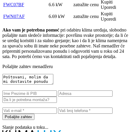
Kupiti
FWC07BF
6.6 kW
zatražite cenu
Uporedi
Kupiti
FWN07AF
6.69 kW
zatražite cenu
Uporedi
Ako vam je potrebna pomoć
pri odabiru klima uređaja, slobodno
pošaljite nam sledeće informacije: površinu svake prostorije; da li će
se uređaj koristiti i za stalno grejanje; kao i da li je klima namenjena
za spavaću sobu ili imate neke posebne zahteve. Naš menadžer će
pripremiti personalizovanu ponudu i odgovoriti vam u roku od 24
sata. Po potrebi ćemo vas kontaktirati radi pojašnjenja detalja.
Pošaljite zahtev menadžeru
Pošaljite zahtev
Slanje podataka u toku...