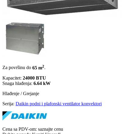
2
Za površinu do
65 m
.
Kapacitet:
24000 BTU
Snaga hlađenja:
6.64 kW
Hlađenje / Grejanje
Serija:
Daikin podni i plafonski ventilator konvektori
Cena sa PDV-om:
saznajte cenu