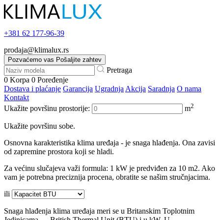
+381
62 177-96-39
prodaja@klimalux.rs
Pozvaćemo vas
Pošaljite zahtev
Pretraga
0
Korpa
0
Poređenje
Dostava i plaćanje
Garancija
Ugradnja
Akcija
Saradnja
O nama
Kontakt
2
Ukažite površinu prostorije:
m
Ukažite površinu sobe.
Osnovna karakteristika klima uređaja - je snaga hlađenja. Ona zavisi
od zapremine prostora koji se hladi.
Za većinu slučajeva važi formula: 1 kW je predviđen za 10 m2. Ako
vam je potrebna preciznija procena, obratite se našim stručnjacima.
ili
Snaga hlađenja klima uređaja meri se u Britanskim Toplotnim
Jedinicama — British Thermal Unit (BTU) i u kW. U