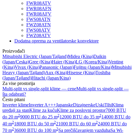
FWR08ATV
FWR08AFN
FWR08AFV
FWS08ATN
FWZ08ATN
FWS08ATV
FWZ08ATV
Dodatna oprema za ventilatorske konvektore
Proizvođači
Mitsubishi Electric
(Japan/Tajland)
Midea
(Kina)
Daikin
(Japan/Ceska)
Gree
(Kina)
Haier
(Kina)
LG
(Korea/Kina)
Venting
(Kina)
Vivax
(Kina)
Panasonic
(Japan)
Fujitsu
(Japan/Kina)
Mitsubishi
Heavy
(Japan/Tajland)
Aux
(Kina)
Hisense
(Kina)
Toshiba
(Japan/Tajland)
Hitachi
(Japan/Kina)
Za vise prostorija
Multi-split vs single-split klime — cene
Multi-split vs single-split —
šta odabrati?
Često pitani
Inverter klime
Inverter A+++
Japanske
Dizajnerske
Uski
Tihi
Klima
uređaji za stan
Klime za kuću
Klime za poslovni prostor
7000 BTU
2
2
2
do 20 m
9000 BTU do 25 m
12000 BTU do 35 m
14000 BTU do
2
2
2
40 m
18000 BTU do 50 m
21000 BTU do 60 m
24000 BTU do
2
2
70 m
36000 BTU do 100 m
Sa prečišćavanjem vazduha
Sa Wi-