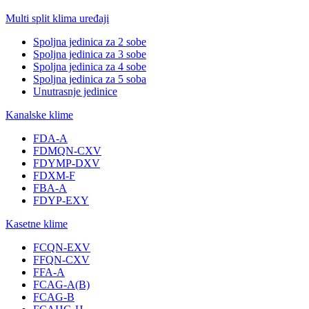
Multi split klima uređaji
Spoljna jedinica za 2 sobe
Spoljna jedinica za 3 sobe
Spoljna jedinica za 4 sobe
Spoljna jedinica za 5 soba
Unutrasnje jedinice
Kanalske klime
FDA-A
FDMQN-CXV
FDYMP-DXV
FDXM-F
FBA-A
FDYP-EXY
Kasetne klime
FCQN-EXV
FFQN-CXV
FFA-A
FCAG-A(B)
FCAG-B