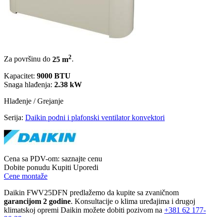
2
Za površinu do
25 m
.
Kapacitet:
9000 BTU
Snaga hlađenja:
2.38 kW
Hlađenje / Grejanje
Serija:
Daikin podni i plafonski ventilator konvektori
Cena sa PDV-om:
saznajte cenu
Dobite ponudu
Kupiti
Uporedi
Cene montaže
Daikin FWV25DFN predlažemo da kupite sa zvaničnom
garancijom 2 godine
. Konsultacije o klima uređajima i drugoj
klimatskoj opremi Daikin možete dobiti pozivom na
+381
62 177-