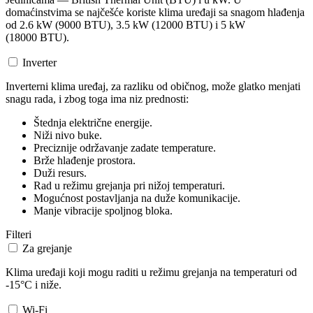
domaćinstvima se najčešće koriste klima uređaji sa snagom hlađenja
od 2.6 kW (9000 BTU), 3.5 kW (12000 BTU) i 5 kW
(18000 BTU).
Inverter
Inverterni klima uređaj, za razliku od običnog, može glatko menjati
snagu rada, i zbog toga ima niz prednosti:
Štednja električne energije.
Niži nivo buke.
Preciznije održavanje zadate temperature.
Brže hlađenje prostora.
Duži resurs.
Rad u režimu grejanja pri nižoj temperaturi.
Mogućnost postavljanja na duže komunikacije.
Manje vibracije spoljnog bloka.
Filteri
Za grejanje
Klima uređaji koji mogu raditi u režimu grejanja na temperaturi od
-15°C i niže.
Wi-Fi