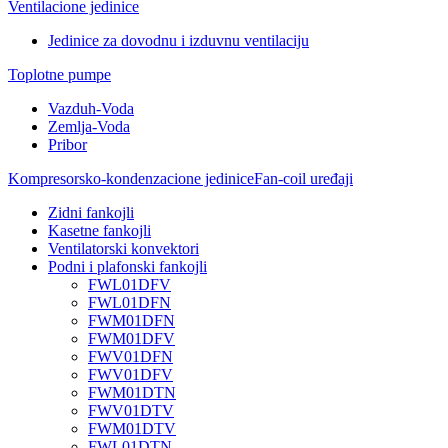
Ventilacione jedinice
Jedinice za dovodnu i izduvnu ventilaciju
Toplotne pumpe
Vazduh-Voda
Zemlja-Voda
Pribor
Kompresorsko-kondenzacione jedinice
Fan-coil uređaji
Zidni fankojli
Kasetne fankojli
Ventilatorski konvektori
Podni i plafonski fankojli
FWL01DFV
FWL01DFN
FWM01DFN
FWM01DFV
FWV01DFN
FWV01DFV
FWM01DTN
FWV01DTV
FWM01DTV
FWL01DTN