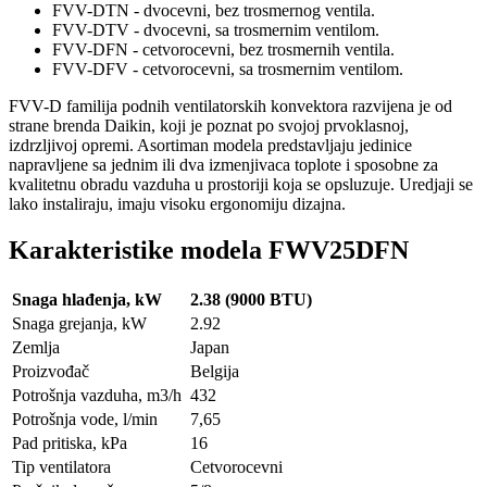
FVV-DTN - dvocevni, bez trosmernog ventila.
FVV-DTV - dvocevni, sa trosmernim ventilom.
FVV-DFN - cetvorocevni, bez trosmernih ventila.
FVV-DFV - cetvorocevni, sa trosmernim ventilom.
FVV-D familija podnih ventilatorskih konvektora razvijena je od
strane brenda Daikin, koji je poznat po svojoj prvoklasnoj,
izdrzljivoj opremi. Asortiman modela predstavljaju jedinice
napravljene sa jednim ili dva izmenjivaca toplote i sposobne za
kvalitetnu obradu vazduha u prostoriji koja se opsluzuje. Uredjaji se
lako instaliraju, imaju visoku ergonomiju dizajna.
Karakteristike modela FWV25DFN
Snaga hlađenja, kW
2.38 (9000 BTU)
Snaga grejanja, kW
2.92
Zemlja
Japan
Proizvođač
Belgija
Potrošnja vazduha, m3/h
432
Potrošnja vode, l/min
7,65
Pad pritiska, kPa
16
Tip ventilatora
Cetvorocevni