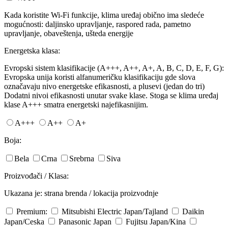
Kada koristite Wi-Fi funkcije, klima uređaj obično ima sledeće
mogućnosti: daljinsko upravljanje, raspored rada, pametno
upravljanje, obaveštenja, ušteda energije
Energetska klasa:
Evropski sistem klasifikacije (A+++, A++, A+, A, B, C, D, E, F, G):
Evropska unija koristi alfanumeričku klasifikaciju gde slova
označavaju nivo energetske efikasnosti, a plusevi (jedan do tri)
Dodatni nivoi efikasnosti unutar svake klase. Stoga se klima uređaj
klase A+++ smatra energetski najefikasnijim.
A+++
A++
A+
Boja:
Bela
Crna
Srebrna
Siva
Proizvođači / Klasa:
Ukazana je: strana brenda / lokacija proizvodnje
Premium:
Mitsubishi Electric
Japan/Tajland
Daikin
Japan/Ceska
Panasonic
Japan
Fujitsu
Japan/Kina