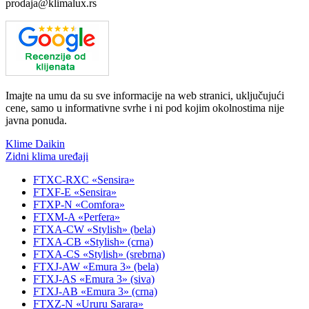
prodaja@klimalux.rs
Imajte na umu da su sve informacije na web stranici, uključujući
cene, samo u informativne svrhe i ni pod kojim okolnostima nije
javna ponuda.
Klime Daikin
Zidni klima uređaji
FTXC-RXC «Sensira»
FTXF-E «Sensira»
FTXP-N «Comfora»
FTXM-A «Perfera»
FTXA-CW «Stylish» (bela)
FTXA-CB «Stylish» (crna)
FTXA-CS «Stylish» (srebrna)
FTXJ-AW «Emura 3» (bela)
FTXJ-AS «Emura 3» (siva)
FTXJ-AB «Emura 3» (crna)
FTXZ-N «Ururu Sarara»