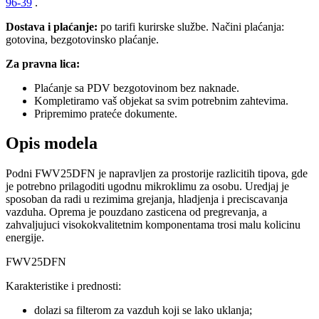
96-39
.
Dostava i plaćanje:
po tarifi kurirske službe. Načini plaćanja:
gotovina, bezgotovinsko plaćanje.
Za pravna lica:
Plaćanje sa PDV bezgotovinom bez naknade.
Kompletiramo vaš objekat sa svim potrebnim zahtevima.
Pripremimo prateće dokumente.
Opis modela
Podni FWV25DFN je napravljen za prostorije razlicitih tipova, gde
je potrebno prilagoditi ugodnu mikroklimu za osobu. Uredjaj je
sposoban da radi u rezimima grejanja, hladjenja i preciscavanja
vazduha. Oprema je pouzdano zasticena od pregrevanja, a
zahvaljujuci visokokvalitetnim komponentama trosi malu kolicinu
energije.
FWV25DFN
Karakteristike i prednosti:
dolazi sa filterom za vazduh koji se lako uklanja;