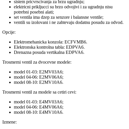
sistem pricvrscivanja za brzu ugradnju;
elektricni prikljucci su brzo odvojivi i za ugradnju nisu
potrebni posebni alati;
set ventila ima dzep za senzore i balansne ventile;
ventili su izolovani i ne zahtevaju dodatnu posudu za odvod.
Opcije:
Elektromehanicka konzola: ECFVMB6.
Elektronska kontrolna tabla: EDPVA6.
Drenazna posuda vertikalna EDPVA6.
Trosmerni ventil za dvocevne modele:
model 01-03: E2MV03A6;
model 04-06: E2MV06A6;
model 08-10: E2MV10A6.
Trosmerni ventil za modele sa cetiri cevi:
model 01-03: E4MV03A6;
model 04-06: E4MV06A6;
model 08-10: E4MV10A6.
Izmene: