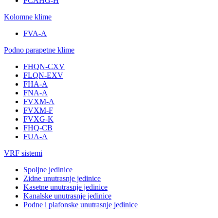
FCAHG-H
Kolomne klime
FVA-A
Podno parapetne klime
FHQN-CXV
FLQN-EXV
FHA-A
FNA-A
FVXM-A
FVXM-F
FVXG-K
FHQ-CB
FUA-A
VRF sistemi
Spoljne jedinice
Zidne unutrasnje jedinice
Kasetne unutrasnje jedinice
Kanalske unutrasnje jedinice
Podne i plafonske unutrasnje jedinice