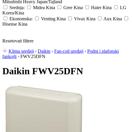
Mitsubishi Heavy
Japan/Tajland
Srednja:
Midea
Kina
Gree
Kina
Haier
Kina
LG
Korea/Kina
Ekonomska:
Venting
Kina
Vivax
Kina
Aux
Kina
Hisense
Kina
Resetovati filtere
Klima uređaji
›
Daikin
›
Fan-coil uređaji
›
Podni i plafonski
fankojli
› FWV25DFN
Daikin FWV25DFN