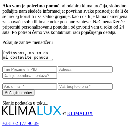
Ako vam je potrebna pomoć
pri odabiru klima uređaja, slobodno
pošaljite nam sledeće informacije: površinu svake prostorije; da li će
se uređaj koristiti i za stalno grejanje; kao i da li je klima namenjena
za spavaću sobu ili imate neke posebne zahteve. Naš menadžer će
pripremiti personalizovanu ponudu i odgovoriti vam u roku od 24
sata. Po potrebi ćemo vas kontaktirati radi pojašnjenja detalja.
Pošaljite zahtev menadžeru
Pošaljite zahtev
Slanje podataka u toku...
©
KLIMALUX
+381
62 177-96-39