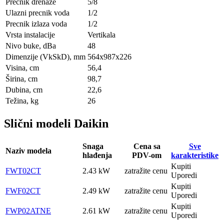
Prečnik drenaže
5/8
Ulazni precnik voda
1/2
Precnik izlaza voda
1/2
Vrsta instalacije
Vertikala
Nivo buke, dBa
48
Dimenzije (VkSkD), mm
564х987х226
Visina, сm
56,4
Širina, сm
98,7
Dubina, сm
22,6
Težina, kg
26
Slični modeli Daikin
Snaga
Cena sa
Sve
Naziv modela
hlađenja
PDV-om
karakteristike
Kupiti
FWT02CT
2.43 kW
zatražite cenu
Uporedi
Kupiti
FWF02CT
2.49 kW
zatražite cenu
Uporedi
Kupiti
FWP02ATNE
2.61 kW
zatražite cenu
Uporedi