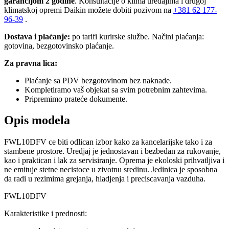
garancijom 2 godine
. Konsultacije o klima uređajima i drugoj
klimatskoj opremi Daikin možete dobiti pozivom na
+381
62 177-
96-39
.
Dostava i plaćanje:
po tarifi kurirske službe. Načini plaćanja:
gotovina, bezgotovinsko plaćanje.
Za pravna lica:
Plaćanje sa PDV bezgotovinom bez naknade.
Kompletiramo vaš objekat sa svim potrebnim zahtevima.
Pripremimo prateće dokumente.
Opis modela
FWL10DFV ce biti odlican izbor kako za kancelarijske tako i za
stambene prostore. Uredjaj je jednostavan i bezbedan za rukovanje,
kao i praktican i lak za servisiranje. Oprema je ekoloski prihvatljiva i
ne emituje stetne necistoce u zivotnu sredinu. Jedinica je sposobna
da radi u rezimima grejanja, hladjenja i preciscavanja vazduha.
FWL10DFV
Karakteristike i prednosti: