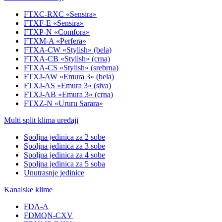
FTXC-RXC «Sensira»
FTXF-E «Sensira»
FTXP-N «Comfora»
FTXM-A «Perfera»
FTXA-CW «Stylish» (bela)
FTXA-CB «Stylish» (crna)
FTXA-CS «Stylish» (srebrna)
FTXJ-AW «Emura 3» (bela)
FTXJ-AS «Emura 3» (siva)
FTXJ-AB «Emura 3» (crna)
FTXZ-N «Ururu Sarara»
Multi split klima uređaji
Spoljna jedinica za 2 sobe
Spoljna jedinica za 3 sobe
Spoljna jedinica za 4 sobe
Spoljna jedinica za 5 soba
Unutrasnje jedinice
Kanalske klime
FDA-A
FDMQN-CXV