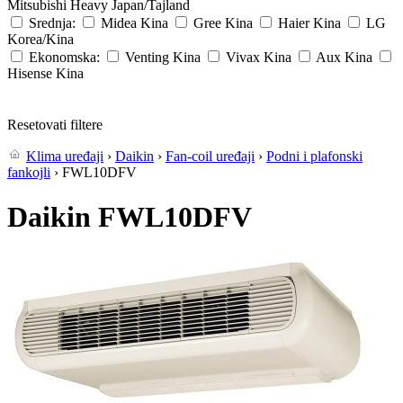
Mitsubishi Heavy
Japan/Tajland
Srednja:
Midea
Kina
Gree
Kina
Haier
Kina
LG
Korea/Kina
Ekonomska:
Venting
Kina
Vivax
Kina
Aux
Kina
Hisense
Kina
Resetovati filtere
Klima uređaji
›
Daikin
›
Fan-coil uređaji
›
Podni i plafonski
fankojli
› FWL10DFV
Daikin FWL10DFV