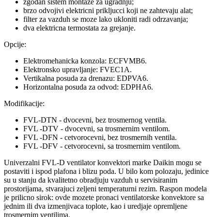
zgodan sistem montaze za ugradnju;
brzo odvojivi elektricni prikljucci koji ne zahtevaju alat;
filter za vazduh se moze lako ukloniti radi odrzavanja;
dva elektricna termostata za grejanje.
Opcije:
Elektromehanicka konzola: ECFVMB6.
Elektronsko upravljanje: FVEC1A.
Vertikalna posuda za drenazu: EDPVA6.
Horizontalna posuda za odvod: EDPHA6.
Modifikacije:
FVL-DTN - dvocevni, bez trosmernog ventila.
FVL -DTV - dvocevni, sa trosmernim ventilom.
FVL -DFN - cetvorocevni, bez trosmernih ventila.
FVL -DFV - cetvorocevni, sa trosmernim ventilom.
Univerzalni FVL-D ventilator konvektori marke Daikin mogu se
postaviti i ispod plafona i blizu poda. U bilo kom polozaju, jedinice
su u stanju da kvalitetno obradjuju vazduh u servisiranim
prostorijama, stvarajuci zeljeni temperaturni rezim. Raspon modela
je prilicno sirok: ovde mozete pronaci ventilatorske konvektore sa
jednim ili dva izmenjivaca toplote, kao i uredjaje opremljene
trosmernim ventilima.