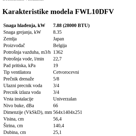
Karakteristike modela FWL10DFV
Snaga hlađenja, kW
7.88 (28000 BTU)
Snaga grejanja, kW
8.35
Zemlja
Japan
Proizvođač
Belgija
Potrošnja vazduha, m3/h
1362
Potrošnja vode, l/min
22,7
Pad pritiska, kPa
19
Tip ventilatora
Cetvorocevni
Prečnik drenaže
5/8
Ulazni precnik voda
3/4
Precnik izlaza voda
3/4
Vrsta instalacije
Univerzalan
Nivo buke, dBa
66
Dimenzije (VkSkD), mm
564x1404x251
Visina, сm
56,4
Širina, сm
140,4
Dubina, сm
25,1