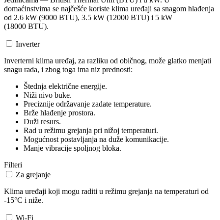
domaćinstvima se najčešće koriste klima uređaji sa snagom hlađenja
od 2.6 kW (9000 BTU), 3.5 kW (12000 BTU) i 5 kW
(18000 BTU).
Inverter
Inverterni klima uređaj, za razliku od običnog, može glatko menjati
snagu rada, i zbog toga ima niz prednosti:
Štednja električne energije.
Niži nivo buke.
Preciznije održavanje zadate temperature.
Brže hlađenje prostora.
Duži resurs.
Rad u režimu grejanja pri nižoj temperaturi.
Mogućnost postavljanja na duže komunikacije.
Manje vibracije spoljnog bloka.
Filteri
Za grejanje
Klima uređaji koji mogu raditi u režimu grejanja na temperaturi od
-15°C i niže.
Wi-Fi