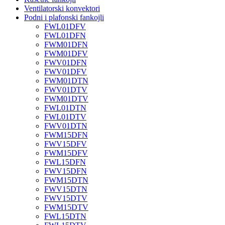
Ventilatorski konvektori
Podni i plafonski fankojli
FWL01DFV
FWL01DFN
FWM01DFN
FWM01DFV
FWV01DFN
FWV01DFV
FWM01DTN
FWV01DTV
FWM01DTV
FWL01DTN
FWL01DTV
FWV01DTN
FWM15DFN
FWV15DFV
FWM15DFV
FWL15DFN
FWV15DFN
FWM15DTN
FWV15DTN
FWV15DTV
FWM15DTV
FWL15DTN