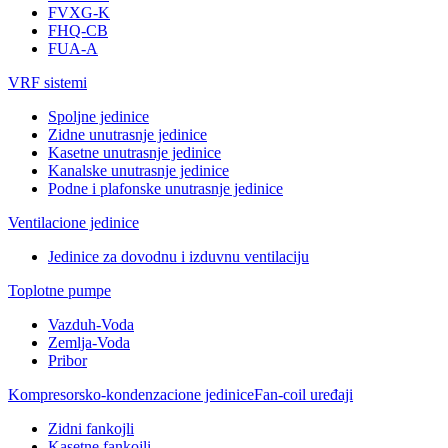
FVXG-K
FHQ-CB
FUA-A
VRF sistemi
Spoljne jedinice
Zidne unutrasnje jedinice
Kasetne unutrasnje jedinice
Kanalske unutrasnje jedinice
Podne i plafonske unutrasnje jedinice
Ventilacione jedinice
Jedinice za dovodnu i izduvnu ventilaciju
Toplotne pumpe
Vazduh-Voda
Zemlja-Voda
Pribor
Kompresorsko-kondenzacione jedinice
Fan-coil uređaji
Zidni fankojli
Kasetne fankojli