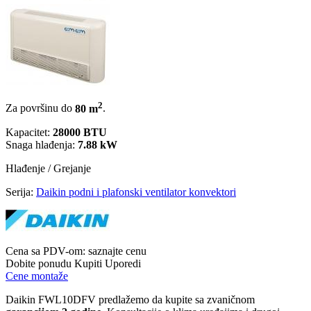
2
Za površinu do
80 m
.
Kapacitet:
28000 BTU
Snaga hlađenja:
7.88 kW
Hlađenje / Grejanje
Serija:
Daikin podni i plafonski ventilator konvektori
Cena sa PDV-om:
saznajte cenu
Dobite ponudu
Kupiti
Uporedi
Cene montaže
Daikin FWL10DFV predlažemo da kupite sa zvaničnom