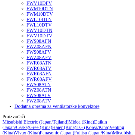
FWV10DFV
FWM10DTN
FWM10DTV
FWL10DTN
FWL10DTV
FWV10DTN
FWV10DTV
FWS08AFN
FWZ08AFN
FWS08AFV
FWZ08AFV
FWR08ATN
FWR08ATV
FWR08AFN
FWR08AFV
FWS08ATN
FWZ08ATN
FWS08ATV
FWZ08ATV
Dodatna oprema za ventilatorske konvektore
Proizvođači
Mitsubishi Electric
(Japan/Tajland)
Midea
(Kina)
Daikin
(Japan/Ceska)
Gree
(Kina)
Haier
(Kina)
LG
(Korea/Kina)
Venting
(Kina)
Vivax
(Kina)
Panasonic
(Japan)
Fujitsu
(Japan/Kina)
Mitsubishi