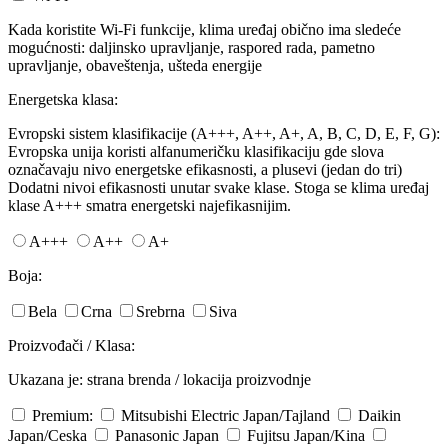
Kada koristite Wi-Fi funkcije, klima uređaj obično ima sledeće
mogućnosti: daljinsko upravljanje, raspored rada, pametno
upravljanje, obaveštenja, ušteda energije
Energetska klasa:
Evropski sistem klasifikacije (A+++, A++, A+, A, B, C, D, E, F, G):
Evropska unija koristi alfanumeričku klasifikaciju gde slova
označavaju nivo energetske efikasnosti, a plusevi (jedan do tri)
Dodatni nivoi efikasnosti unutar svake klase. Stoga se klima uređaj
klase A+++ smatra energetski najefikasnijim.
A+++
A++
A+
Boja:
Bela
Crna
Srebrna
Siva
Proizvođači / Klasa:
Ukazana je: strana brenda / lokacija proizvodnje
Premium:
Mitsubishi Electric
Japan/Tajland
Daikin
Japan/Ceska
Panasonic
Japan
Fujitsu
Japan/Kina