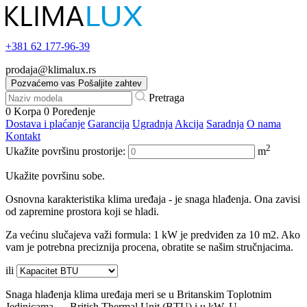
+381
62 177-96-39
prodaja@klimalux.rs
Pozvaćemo vas
Pošaljite zahtev
Pretraga
0
Korpa
0
Poređenje
Dostava i plaćanje
Garancija
Ugradnja
Akcija
Saradnja
O nama
Kontakt
2
Ukažite površinu prostorije:
m
Ukažite površinu sobe.
Osnovna karakteristika klima uređaja - je snaga hlađenja. Ona zavisi
od zapremine prostora koji se hladi.
Za većinu slučajeva važi formula: 1 kW je predviđen za 10 m2. Ako
vam je potrebna preciznija procena, obratite se našim stručnjacima.
ili
Snaga hlađenja klima uređaja meri se u Britanskim Toplotnim
Jedinicama — British Thermal Unit (BTU) i u kW. U