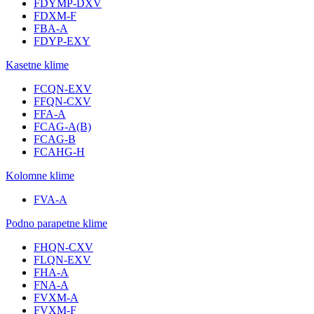
FDYMP-DXV
FDXM-F
FBA-A
FDYP-EXY
Kasetne klime
FCQN-EXV
FFQN-CXV
FFA-A
FCAG-A(B)
FCAG-B
FCAHG-H
Kolomne klime
FVA-A
Podno parapetne klime
FHQN-CXV
FLQN-EXV
FHA-A
FNA-A
FVXM-A
FVXM-F