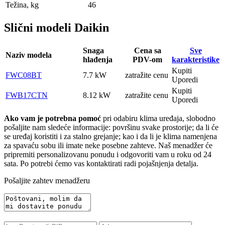
Težina, kg
46
Slični modeli Daikin
Snaga
Cena sa
Sve
Naziv modela
hlađenja
PDV-om
karakteristike
Kupiti
FWC08BT
7.7 kW
zatražite cenu
Uporedi
Kupiti
FWB17CTN
8.12 kW
zatražite cenu
Uporedi
Ako vam je potrebna pomoć
pri odabiru klima uređaja, slobodno
pošaljite nam sledeće informacije: površinu svake prostorije; da li će
se uređaj koristiti i za stalno grejanje; kao i da li je klima namenjena
za spavaću sobu ili imate neke posebne zahteve. Naš menadžer će
pripremiti personalizovanu ponudu i odgovoriti vam u roku od 24
sata. Po potrebi ćemo vas kontaktirati radi pojašnjenja detalja.
Pošaljite zahtev menadžeru