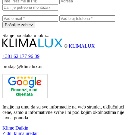
Pošaljite zahtev
Slanje podataka u toku...
©
KLIMALUX
+381
62 177-96-39
prodaja@klimalux.rs
Imajte na umu da su sve informacije na web stranici, uključujući
cene, samo u informativne svrhe i ni pod kojim okolnostima nije
javna ponuda.
Klime Daikin
Zidni klima uređaji