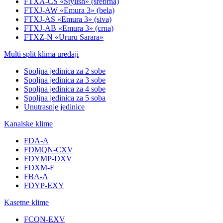
FTXA-CS «Stylish» (srebrna)
FTXJ-AW «Emura 3» (bela)
FTXJ-AS «Emura 3» (siva)
FTXJ-AB «Emura 3» (crna)
FTXZ-N «Ururu Sarara»
Multi split klima uređaji
Spoljna jedinica za 2 sobe
Spoljna jedinica za 3 sobe
Spoljna jedinica za 4 sobe
Spoljna jedinica za 5 soba
Unutrasnje jedinice
Kanalske klime
FDA-A
FDMQN-CXV
FDYMP-DXV
FDXM-F
FBA-A
FDYP-EXY
Kasetne klime
FCQN-EXV