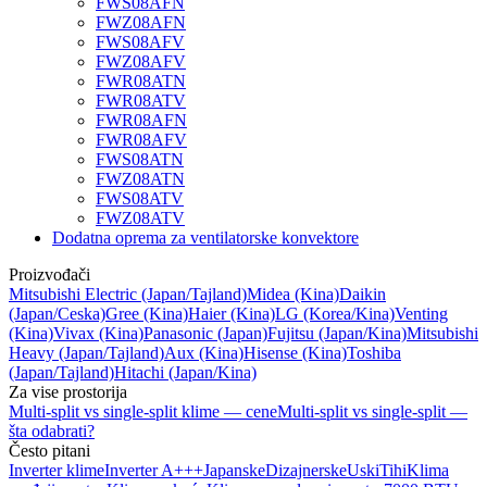
FWS08AFN
FWZ08AFN
FWS08AFV
FWZ08AFV
FWR08ATN
FWR08ATV
FWR08AFN
FWR08AFV
FWS08ATN
FWZ08ATN
FWS08ATV
FWZ08ATV
Dodatna oprema za ventilatorske konvektore
Proizvođači
Mitsubishi Electric
(Japan/Tajland)
Midea
(Kina)
Daikin
(Japan/Ceska)
Gree
(Kina)
Haier
(Kina)
LG
(Korea/Kina)
Venting
(Kina)
Vivax
(Kina)
Panasonic
(Japan)
Fujitsu
(Japan/Kina)
Mitsubishi
Heavy
(Japan/Tajland)
Aux
(Kina)
Hisense
(Kina)
Toshiba
(Japan/Tajland)
Hitachi
(Japan/Kina)
Za vise prostorija
Multi-split vs single-split klime — cene
Multi-split vs single-split —
šta odabrati?
Često pitani
Inverter klime
Inverter A+++
Japanske
Dizajnerske
Uski
Tihi
Klima