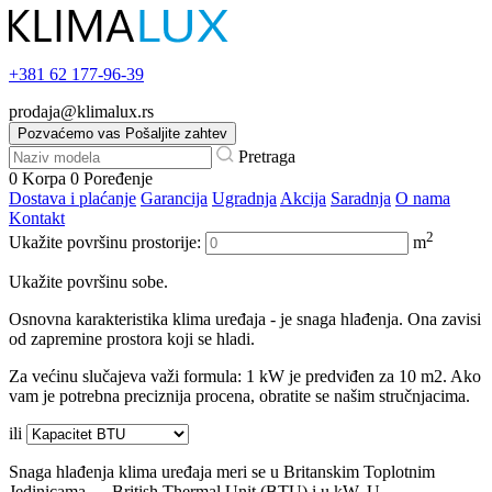
+381
62 177-96-39
prodaja@klimalux.rs
Pozvaćemo vas
Pošaljite zahtev
Pretraga
0
Korpa
0
Poređenje
Dostava i plaćanje
Garancija
Ugradnja
Akcija
Saradnja
O nama
Kontakt
2
Ukažite površinu prostorije:
m
Ukažite površinu sobe.
Osnovna karakteristika klima uređaja - je snaga hlađenja. Ona zavisi
od zapremine prostora koji se hladi.
Za većinu slučajeva važi formula: 1 kW je predviđen za 10 m2. Ako
vam je potrebna preciznija procena, obratite se našim stručnjacima.
ili
Snaga hlađenja klima uređaja meri se u Britanskim Toplotnim
Jedinicama — British Thermal Unit (BTU) i u kW. U