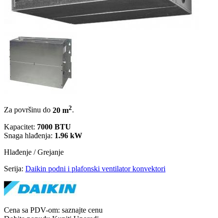
2
Za površinu do
20 m
.
Kapacitet:
7000 BTU
Snaga hlađenja:
1.96 kW
Hlađenje / Grejanje
Serija:
Daikin podni i plafonski ventilator konvektori
Cena sa PDV-om:
saznajte cenu