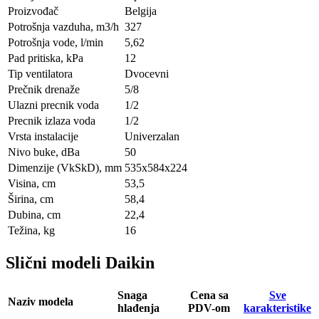
Proizvođač
Belgija
Potrošnja vazduha, m3/h
327
Potrošnja vode, l/min
5,62
Pad pritiska, kPa
12
Tip ventilatora
Dvocevni
Prečnik drenaže
5/8
Ulazni precnik voda
1/2
Precnik izlaza voda
1/2
Vrsta instalacije
Univerzalan
Nivo buke, dBa
50
Dimenzije (VkSkD), mm
535х584х224
Visina, сm
53,5
Širina, сm
58,4
Dubina, сm
22,4
Težina, kg
16
Slični modeli Daikin
Snaga
Cena sa
Sve
Naziv modela
hlađenja
PDV-om
karakteristike