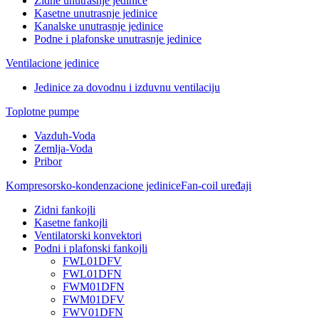
Zidne unutrasnje jedinice
Kasetne unutrasnje jedinice
Kanalske unutrasnje jedinice
Podne i plafonske unutrasnje jedinice
Ventilacione jedinice
Jedinice za dovodnu i izduvnu ventilaciju
Toplotne pumpe
Vazduh-Voda
Zemlja-Voda
Pribor
Kompresorsko-kondenzacione jedinice
Fan-coil uređaji
Zidni fankojli
Kasetne fankojli
Ventilatorski konvektori
Podni i plafonski fankojli
FWL01DFV
FWL01DFN
FWM01DFN
FWM01DFV
FWV01DFN