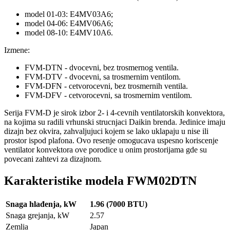
model 01-03: E4MV03A6;
model 04-06: E4MV06A6;
model 08-10: E4MV10A6.
Izmene:
FVM-DTN - dvocevni, bez trosmernog ventila.
FVM-DTV - dvocevni, sa trosmernim ventilom.
FVM-DFN - cetvorocevni, bez trosmernih ventila.
FVM-DFV - cetvorocevni, sa trosmernim ventilom.
Serija FVM-D je sirok izbor 2- i 4-cevnih ventilatorskih konvektora,
na kojima su radili vrhunski strucnjaci Daikin brenda. Jedinice imaju
dizajn bez okvira, zahvaljujuci kojem se lako uklapaju u nise ili
prostor ispod plafona. Ovo resenje omogucava uspesno koriscenje
ventilator konvektora ove porodice u onim prostorijama gde su
povecani zahtevi za dizajnom.
Karakteristike modela FWM02DTN
Snaga hlađenja, kW
1.96 (7000 BTU)
Snaga grejanja, kW
2.57
Zemlja
Japan