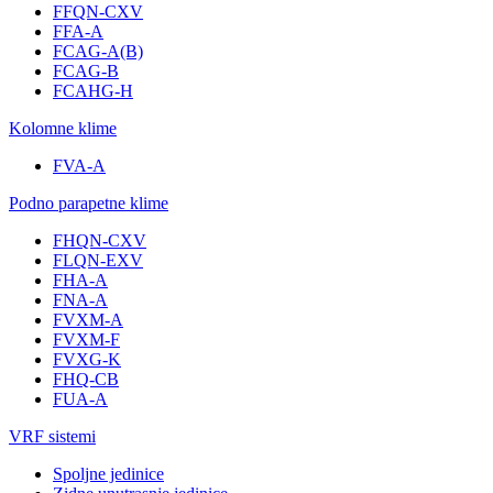
FFQN-CXV
FFA-A
FCAG-A(B)
FCAG-B
FCAHG-H
Kolomne klime
FVA-A
Podno parapetne klime
FHQN-CXV
FLQN-EXV
FHA-A
FNA-A
FVXM-A
FVXM-F
FVXG-K
FHQ-CB
FUA-A
VRF sistemi
Spoljne jedinice