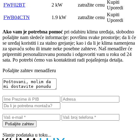
Kupiti
FWF02BT
2 kW
zatražite cenu
Uporedi
Kupiti
FWB04CTN
1.9 kW
zatražite cenu
Uporedi
Ako vam je potrebna pomoć
pri odabiru klima uređaja, slobodno
pošaljite nam sledeće informacije: površinu svake prostorije; da li će
se uređaj koristiti i za stalno grejanje; kao i da li je klima namenjena
za spavaću sobu ili imate neke posebne zahteve. Naš menadžer će
pripremiti personalizovanu ponudu i odgovoriti vam u roku od 24
sata. Po potrebi ćemo vas kontaktirati radi pojašnjenja detalja.
Pošaljite zahtev menadžeru
Pošaljite zahtev
Slanje podataka u toku...