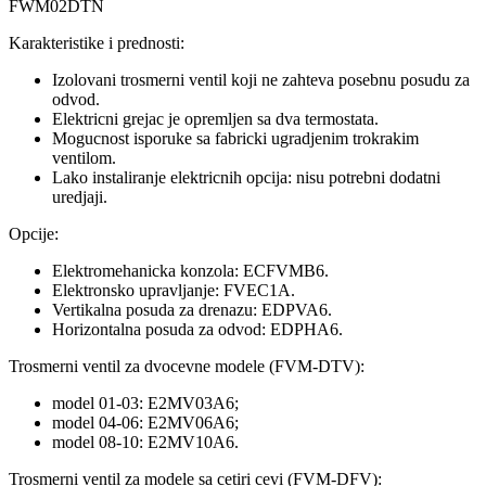
FWM02DTN
Karakteristike i prednosti:
Izolovani trosmerni ventil koji ne zahteva posebnu posudu za
odvod.
Elektricni grejac je opremljen sa dva termostata.
Mogucnost isporuke sa fabricki ugradjenim trokrakim
ventilom.
Lako instaliranje elektricnih opcija: nisu potrebni dodatni
uredjaji.
Opcije:
Elektromehanicka konzola: ECFVMB6.
Elektronsko upravljanje: FVEC1A.
Vertikalna posuda za drenazu: EDPVA6.
Horizontalna posuda za odvod: EDPHA6.
Trosmerni ventil za dvocevne modele (FVM-DTV):
model 01-03: E2MV03A6;
model 04-06: E2MV06A6;
model 08-10: E2MV10A6.
Trosmerni ventil za modele sa cetiri cevi (FVM-DFV):