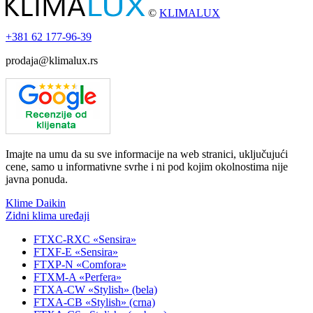
©
KLIMALUX
+381
62 177-96-39
prodaja@klimalux.rs
Imajte na umu da su sve informacije na web stranici, uključujući
cene, samo u informativne svrhe i ni pod kojim okolnostima nije
javna ponuda.
Klime Daikin
Zidni klima uređaji
FTXC-RXC «Sensira»
FTXF-E «Sensira»
FTXP-N «Comfora»
FTXM-A «Perfera»
FTXA-CW «Stylish» (bela)
FTXA-CB «Stylish» (crna)