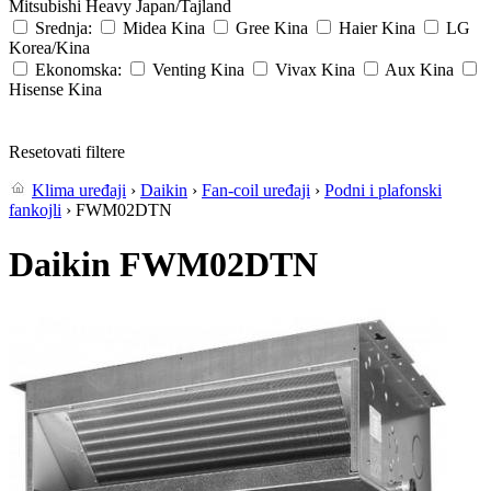
Mitsubishi Heavy
Japan/Tajland
Srednja:
Midea
Kina
Gree
Kina
Haier
Kina
LG
Korea/Kina
Ekonomska:
Venting
Kina
Vivax
Kina
Aux
Kina
Hisense
Kina
Resetovati filtere
Klima uređaji
›
Daikin
›
Fan-coil uređaji
›
Podni i plafonski
fankojli
› FWM02DTN
Daikin FWM02DTN