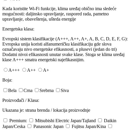
Kada koristite Wi-Fi funkcije, klima uređaj obično ima sledeće
mogućnosti: daljinsko upravljanje, raspored rada, pametno
upravljanje, obaveštenja, ušteda energije
Energetska klasa:
Evropski sistem klasifikacije (A+++, A++, A+, A, B, C, D, E, F, G):
Evropska unija koristi alfanumeričku klasifikaciju gde slova
označavaju nivo energetske efikasnosti, a plusevi (jedan do tri)
Dodatni nivoi efikasnosti unutar svake klase. Stoga se klima uređaj
klase A+++ smatra energetski najefikasnijim.
A+++
A++
A+
Boja:
Bela
Crna
Srebrna
Siva
Proizvođači / Klasa:
Ukazana je: strana brenda / lokacija proizvodnje
Premium:
Mitsubishi Electric
Japan/Tajland
Daikin
Japan/Ceska
Panasonic
Japan
Fujitsu
Japan/Kina