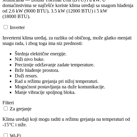
domaćinstvima se najčešće koriste klima uređaji sa snagom hlađenja
od 2.6 kW (9000 BTU), 3.5 kW (12000 BTU) i 5 kW
(18000 BTU).
Inverter
Inverterni klima uređaj, za razliku od običnog, može glatko menjati
snagu rada, i zbog toga ima niz prednosti:
Štednja električne energije.
Niži nivo buke.
Preciznije održavanje zadate temperature.
Brže hlađenje prostora.
Duži resurs.
Rad u režimu grejanja pri nižoj temperaturi.
Mogućnost postavljanja na duže komunikacije.
Manje vibracije spoljnog bloka.
Filteri
Za grejanje
Klima uređaji koji mogu raditi u režimu grejanja na temperaturi od
-15°C i niže.
Wi-Fi