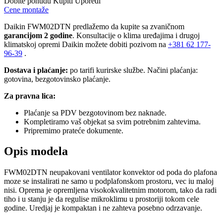
Dobite ponudu
Kupiti
Uporedi
Cene montaže
Daikin FWM02DTN predlažemo da kupite sa zvaničnom
garancijom 2 godine
. Konsultacije o klima uređajima i drugoj
klimatskoj opremi Daikin možete dobiti pozivom na
+381
62 177-
96-39
.
Dostava i plaćanje:
po tarifi kurirske službe. Načini plaćanja:
gotovina, bezgotovinsko plaćanje.
Za pravna lica:
Plaćanje sa PDV bezgotovinom bez naknade.
Kompletiramo vaš objekat sa svim potrebnim zahtevima.
Pripremimo prateće dokumente.
Opis modela
FWM02DTN neupakovani ventilator konvektor od poda do plafona
moze se instalirati ne samo u podplafonskom prostoru, vec iu maloj
nisi. Oprema je opremljena visokokvalitetnim motorom, tako da radi
tiho i u stanju je da regulise mikroklimu u prostoriji tokom cele
godine. Uredjaj je kompaktan i ne zahteva posebno odrzavanje.