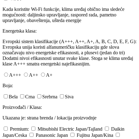
Kada koristite Wi-Fi funkcije, klima uređaj obično ima sledeće
mogućnosti: daljinsko upravljanje, raspored rada, pametno
upravljanje, obaveštenja, ušteda energije
Energetska klasa:
Evropski sistem klasifikacije (A+++, A++, A+, A, B, C, D, E, F, G):
Evropska unija koristi alfanumeričku klasifikaciju gde slova
označavaju nivo energetske efikasnosti, a plusevi (jedan do tri)
Dodatni nivoi efikasnosti unutar svake klase. Stoga se klima uređaj
klase A+++ smatra energetski najefikasnijim.
A+++
A++
A+
Boja:
Bela
Crna
Srebrna
Siva
Proizvođači / Klasa:
Ukazana je: strana brenda / lokacija proizvodnje
Premium:
Mitsubishi Electric
Japan/Tajland
Daikin
Japan/Ceska
Panasonic
Japan
Fujitsu
Japan/Kina