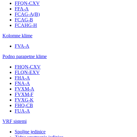
FFQN-CXV
FFA-A
FCAG-A(B)
FCAG-B
FCAHG-H
Kolomne klime
FVA-A
Podno parapetne klime
FHQN-CXV
FLQN-EXV
FHA-A
FNA-A
FVXM-A
FVXM-F
FVXG-K
FHQ-CB
FUA-A
VRF sistemi
Spoljne jedinice