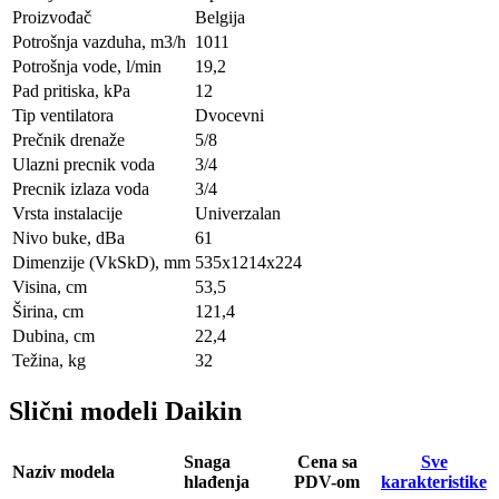
Proizvođač
Belgija
Potrošnja vazduha, m3/h
1011
Potrošnja vode, l/min
19,2
Pad pritiska, kPa
12
Tip ventilatora
Dvocevni
Prečnik drenaže
5/8
Ulazni precnik voda
3/4
Precnik izlaza voda
3/4
Vrsta instalacije
Univerzalan
Nivo buke, dBa
61
Dimenzije (VkSkD), mm
535х1214х224
Visina, сm
53,5
Širina, сm
121,4
Dubina, сm
22,4
Težina, kg
32
Slični modeli Daikin
Snaga
Cena sa
Sve
Naziv modela
hlađenja
PDV-om
karakteristike