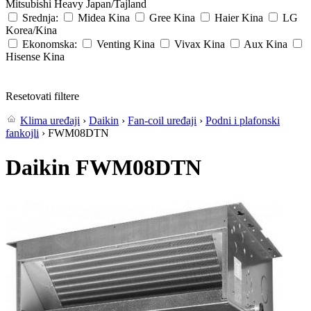
Mitsubishi Heavy
Japan/Tajland
Srednja:
Midea
Kina
Gree
Kina
Haier
Kina
LG
Korea/Kina
Ekonomska:
Venting
Kina
Vivax
Kina
Aux
Kina
Hisense
Kina
Resetovati filtere
Klima uređaji
›
Daikin
›
Fan-coil uređaji
›
Podni i plafonski
fankojli
› FWM08DTN
Daikin FWM08DTN