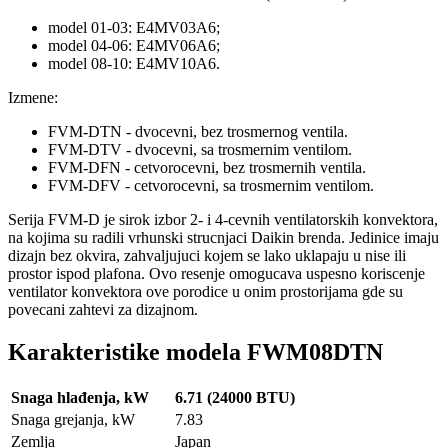
model 01-03: E4MV03A6;
model 04-06: E4MV06A6;
model 08-10: E4MV10A6.
Izmene:
FVM-DTN - dvocevni, bez trosmernog ventila.
FVM-DTV - dvocevni, sa trosmernim ventilom.
FVM-DFN - cetvorocevni, bez trosmernih ventila.
FVM-DFV - cetvorocevni, sa trosmernim ventilom.
Serija FVM-D je sirok izbor 2- i 4-cevnih ventilatorskih konvektora,
na kojima su radili vrhunski strucnjaci Daikin brenda. Jedinice imaju
dizajn bez okvira, zahvaljujuci kojem se lako uklapaju u nise ili
prostor ispod plafona. Ovo resenje omogucava uspesno koriscenje
ventilator konvektora ove porodice u onim prostorijama gde su
povecani zahtevi za dizajnom.
Karakteristike modela FWM08DTN
Snaga hlađenja, kW
6.71 (24000 BTU)
Snaga grejanja, kW
7.83
Zemlja
Japan