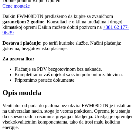
Dobite ponudu
Kupiti
Uporedi
Cene montaže
Daikin FWM08DTN predlažemo da kupite sa zvaničnom
garancijom 2 godine
. Konsultacije o klima uređajima i drugoj
klimatskoj opremi Daikin možete dobiti pozivom na
+381
62 177-
96-39
.
Dostava i plaćanje:
po tarifi kurirske službe. Načini plaćanja:
gotovina, bezgotovinsko plaćanje.
Za pravna lica:
Plaćanje sa PDV bezgotovinom bez naknade.
Kompletiramo vaš objekat sa svim potrebnim zahtevima.
Pripremimo prateće dokumente.
Opis modela
Ventilator od poda do plafona bez okvira FWM08DTN je instaliran
na univerzalan nacin, stoga je veoma praktican. Oprema je u stanju
da uspesno radi u rezimima grejanja i hladjenja. Uredjaj je opremljen
visokokvalitetnim komponentama, tako da trosi malu kolicinu
energije.