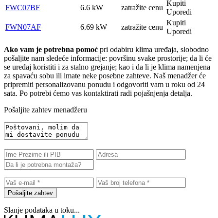
Kupiti
FWC07BF
6.6 kW
zatražite cenu
Uporedi
Kupiti
FWN07AF
6.69 kW
zatražite cenu
Uporedi
Ako vam je potrebna pomoć
pri odabiru klima uređaja, slobodno
pošaljite nam sledeće informacije: površinu svake prostorije; da li će
se uređaj koristiti i za stalno grejanje; kao i da li je klima namenjena
za spavaću sobu ili imate neke posebne zahteve. Naš menadžer će
pripremiti personalizovanu ponudu i odgovoriti vam u roku od 24
sata. Po potrebi ćemo vas kontaktirati radi pojašnjenja detalja.
Pošaljite zahtev menadžeru
Pošaljite zahtev
Slanje podataka u toku...