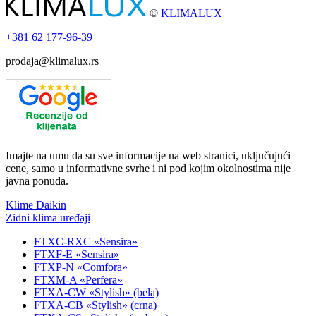
©
KLIMALUX
+381
62 177-96-39
prodaja@klimalux.rs
Imajte na umu da su sve informacije na web stranici, uključujući
cene, samo u informativne svrhe i ni pod kojim okolnostima nije
javna ponuda.
Klime Daikin
Zidni klima uređaji
FTXC-RXC «Sensira»
FTXF-E «Sensira»
FTXP-N «Comfora»
FTXM-A «Perfera»
FTXA-CW «Stylish» (bela)
FTXA-CB «Stylish» (crna)