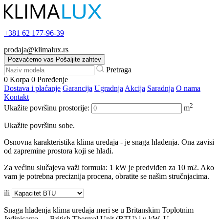
+381
62 177-96-39
prodaja@klimalux.rs
Pozvaćemo vas
Pošaljite zahtev
Pretraga
0
Korpa
0
Poređenje
Dostava i plaćanje
Garancija
Ugradnja
Akcija
Saradnja
O nama
Kontakt
2
Ukažite površinu prostorije:
m
Ukažite površinu sobe.
Osnovna karakteristika klima uređaja - je snaga hlađenja. Ona zavisi
od zapremine prostora koji se hladi.
Za većinu slučajeva važi formula: 1 kW je predviđen za 10 m2. Ako
vam je potrebna preciznija procena, obratite se našim stručnjacima.
ili
Snaga hlađenja klima uređaja meri se u Britanskim Toplotnim
Jedinicama — British Thermal Unit (BTU) i u kW. U