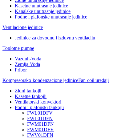
Zidne unutrasnje jedinice
Kasetne unutrasnje jedinice
Kanalske unutrasnje jedinice
Podne i plafonske unutrasnje jedinice
Ventilacione jedinice
Jedinice za dovodnu i izduvnu ventilaciju
Toplotne pumpe
Vazduh-Voda
Zemlja-Voda
Pribor
Kompresorsko-kondenzacione jedinice
Fan-coil uređaji
Zidni fankojli
Kasetne fankojli
Ventilatorski konvektori
Podni i plafonski fankojli
FWL01DFV
FWL01DFN
FWM01DFN
FWM01DFV
FWV01DFN