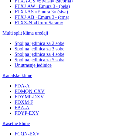
FTXA-CS «Stylish» (srebrna)
FTXJ-AW «Emura 3» (bela)
FTXJ-AS «Emura 3» (siva)
FTXJ-AB «Emura 3» (crna)
FTXZ-N «Ururu Sarara»
Multi split klima uređaji
Spoljna jedinica za 2 sobe
Spoljna jedinica za 3 sobe
Spoljna jedinica za 4 sobe
Spoljna jedinica za 5 soba
Unutrasnje jedinice
Kanalske klime
FDA-A
FDMQN-CXV
FDYMP-DXV
FDXM-F
FBA-A
FDYP-EXY
Kasetne klime
FCQN-EXV