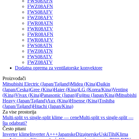
FWS08AFN
FWZ08AFN
FWS08AFV
FWZ08AFV
FWR08ATN
FWR08ATV
FWR08AFN
FWR08AFV
FWS08ATN
FWZ08ATN
FWS08ATV
FWZ08ATV
Dodatna oprema za ventilatorske konvektore
Proizvođači
Mitsubishi Electric
(Japan/Tajland)
Midea
(Kina)
Daikin
(Japan/Ceska)
Gree
(Kina)
Haier
(Kina)
LG
(Korea/Kina)
Venting
(Kina)
Vivax
(Kina)
Panasonic
(Japan)
Fujitsu
(Japan/Kina)
Mitsubishi
Heavy
(Japan/Tajland)
Aux
(Kina)
Hisense
(Kina)
Toshiba
(Japan/Tajland)
Hitachi
(Japan/Kina)
Za vise prostorija
Multi-split vs single-split klime — cene
Multi-split vs single-split —
šta odabrati?
Često pitani
Inverter klime
Inverter A+++
Japanske
Dizajnerske
Uski
Tihi
Klima