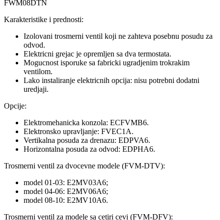
FWM08DTN
Karakteristike i prednosti:
Izolovani trosmerni ventil koji ne zahteva posebnu posudu za
odvod.
Elektricni grejac je opremljen sa dva termostata.
Mogucnost isporuke sa fabricki ugradjenim trokrakim
ventilom.
Lako instaliranje elektricnih opcija: nisu potrebni dodatni
uredjaji.
Opcije:
Elektromehanicka konzola: ECFVMB6.
Elektronsko upravljanje: FVEC1A.
Vertikalna posuda za drenazu: EDPVA6.
Horizontalna posuda za odvod: EDPHA6.
Trosmerni ventil za dvocevne modele (FVM-DTV):
model 01-03: E2MV03A6;
model 04-06: E2MV06A6;
model 08-10: E2MV10A6.
Trosmerni ventil za modele sa cetiri cevi (FVM-DFV):