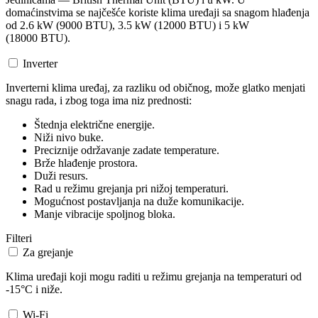
domaćinstvima se najčešće koriste klima uređaji sa snagom hlađenja
od 2.6 kW (9000 BTU), 3.5 kW (12000 BTU) i 5 kW
(18000 BTU).
Inverter
Inverterni klima uređaj, za razliku od običnog, može glatko menjati
snagu rada, i zbog toga ima niz prednosti:
Štednja električne energije.
Niži nivo buke.
Preciznije održavanje zadate temperature.
Brže hlađenje prostora.
Duži resurs.
Rad u režimu grejanja pri nižoj temperaturi.
Mogućnost postavljanja na duže komunikacije.
Manje vibracije spoljnog bloka.
Filteri
Za grejanje
Klima uređaji koji mogu raditi u režimu grejanja na temperaturi od
-15°C i niže.
Wi-Fi