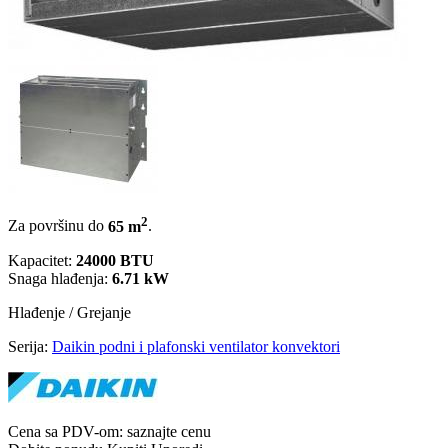
2
Za površinu do
65 m
.
Kapacitet:
24000 BTU
Snaga hlađenja:
6.71 kW
Hlađenje / Grejanje
Serija:
Daikin podni i plafonski ventilator konvektori
Cena sa PDV-om:
saznajte cenu