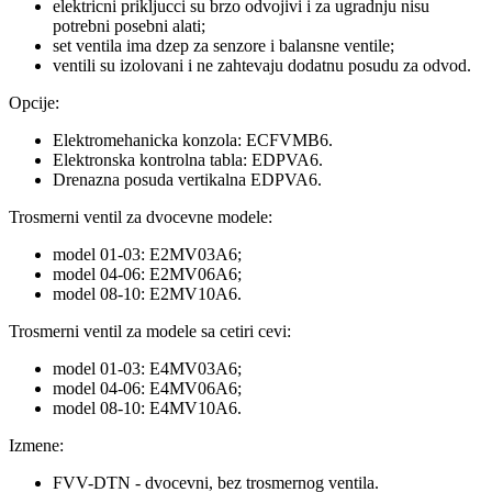
elektricni prikljucci su brzo odvojivi i za ugradnju nisu
potrebni posebni alati;
set ventila ima dzep za senzore i balansne ventile;
ventili su izolovani i ne zahtevaju dodatnu posudu za odvod.
Opcije:
Elektromehanicka konzola: ECFVMB6.
Elektronska kontrolna tabla: EDPVA6.
Drenazna posuda vertikalna EDPVA6.
Trosmerni ventil za dvocevne modele:
model 01-03: E2MV03A6;
model 04-06: E2MV06A6;
model 08-10: E2MV10A6.
Trosmerni ventil za modele sa cetiri cevi:
model 01-03: E4MV03A6;
model 04-06: E4MV06A6;
model 08-10: E4MV10A6.
Izmene:
FVV-DTN - dvocevni, bez trosmernog ventila.