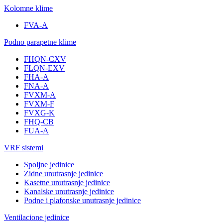
Kolomne klime
FVA-A
Podno parapetne klime
FHQN-CXV
FLQN-EXV
FHA-A
FNA-A
FVXM-A
FVXM-F
FVXG-K
FHQ-CB
FUA-A
VRF sistemi
Spoljne jedinice
Zidne unutrasnje jedinice
Kasetne unutrasnje jedinice
Kanalske unutrasnje jedinice
Podne i plafonske unutrasnje jedinice
Ventilacione jedinice