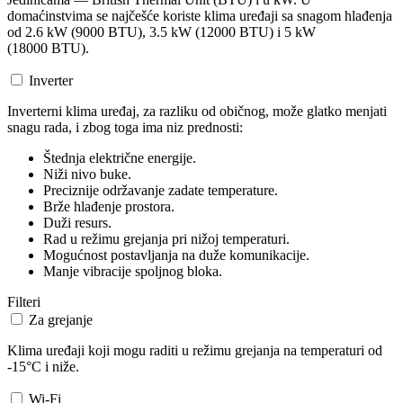
domaćinstvima se najčešće koriste klima uređaji sa snagom hlađenja
od 2.6 kW (9000 BTU), 3.5 kW (12000 BTU) i 5 kW
(18000 BTU).
Inverter
Inverterni klima uređaj, za razliku od običnog, može glatko menjati
snagu rada, i zbog toga ima niz prednosti:
Štednja električne energije.
Niži nivo buke.
Preciznije održavanje zadate temperature.
Brže hlađenje prostora.
Duži resurs.
Rad u režimu grejanja pri nižoj temperaturi.
Mogućnost postavljanja na duže komunikacije.
Manje vibracije spoljnog bloka.
Filteri
Za grejanje
Klima uređaji koji mogu raditi u režimu grejanja na temperaturi od
-15°C i niže.
Wi-Fi