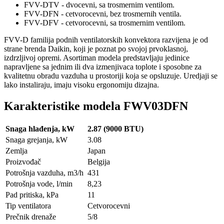
FVV-DTV - dvocevni, sa trosmernim ventilom.
FVV-DFN - cetvorocevni, bez trosmernih ventila.
FVV-DFV - cetvorocevni, sa trosmernim ventilom.
FVV-D familija podnih ventilatorskih konvektora razvijena je od
strane brenda Daikin, koji je poznat po svojoj prvoklasnoj,
izdrzljivoj opremi. Asortiman modela predstavljaju jedinice
napravljene sa jednim ili dva izmenjivaca toplote i sposobne za
kvalitetnu obradu vazduha u prostoriji koja se opsluzuje. Uredjaji se
lako instaliraju, imaju visoku ergonomiju dizajna.
Karakteristike modela FWV03DFN
Snaga hlađenja, kW
2.87 (9000 BTU)
Snaga grejanja, kW
3.08
Zemlja
Japan
Proizvođač
Belgija
Potrošnja vazduha, m3/h
431
Potrošnja vode, l/min
8,23
Pad pritiska, kPa
11
Tip ventilatora
Cetvorocevni
Prečnik drenaže
5/8