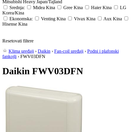
Mitsubishi Heavy
Japan/Tajland
Srednja:
Midea
Kina
Gree
Kina
Haier
Kina
LG
Korea/Kina
Ekonomska:
Venting
Kina
Vivax
Kina
Aux
Kina
Hisense
Kina
Resetovati filtere
Klima uređaji
›
Daikin
›
Fan-coil uređaji
›
Podni i plafonski
fankojli
› FWV03DFN
Daikin FWV03DFN