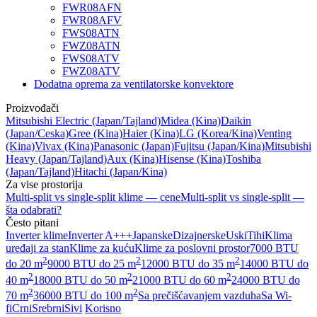
FWR08AFN
FWR08AFV
FWS08ATN
FWZ08ATN
FWS08ATV
FWZ08ATV
Dodatna oprema za ventilatorske konvektore
Proizvođači
Mitsubishi Electric
(Japan/Tajland)
Midea
(Kina)
Daikin
(Japan/Ceska)
Gree
(Kina)
Haier
(Kina)
LG
(Korea/Kina)
Venting
(Kina)
Vivax
(Kina)
Panasonic
(Japan)
Fujitsu
(Japan/Kina)
Mitsubishi
Heavy
(Japan/Tajland)
Aux
(Kina)
Hisense
(Kina)
Toshiba
(Japan/Tajland)
Hitachi
(Japan/Kina)
Za vise prostorija
Multi-split vs single-split klime — cene
Multi-split vs single-split —
šta odabrati?
Često pitani
Inverter klime
Inverter A+++
Japanske
Dizajnerske
Uski
Tihi
Klima
uređaji za stan
Klime za kuću
Klime za poslovni prostor
7000 BTU
2
2
2
do 20 m
9000 BTU do 25 m
12000 BTU do 35 m
14000 BTU do
2
2
2
40 m
18000 BTU do 50 m
21000 BTU do 60 m
24000 BTU do
2
2
70 m
36000 BTU do 100 m
Sa prečišćavanjem vazduha
Sa Wi-
fi
Crni
Srebrni
Sivi
Korisno