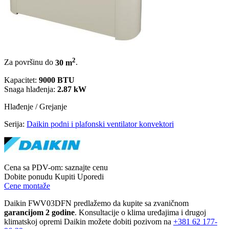
2
Za površinu do
30 m
.
Kapacitet:
9000 BTU
Snaga hlađenja:
2.87 kW
Hlađenje / Grejanje
Serija:
Daikin podni i plafonski ventilator konvektori
Cena sa PDV-om:
saznajte cenu
Dobite ponudu
Kupiti
Uporedi
Cene montaže
Daikin FWV03DFN predlažemo da kupite sa zvaničnom
garancijom 2 godine
. Konsultacije o klima uređajima i drugoj
klimatskoj opremi Daikin možete dobiti pozivom na
+381
62 177-