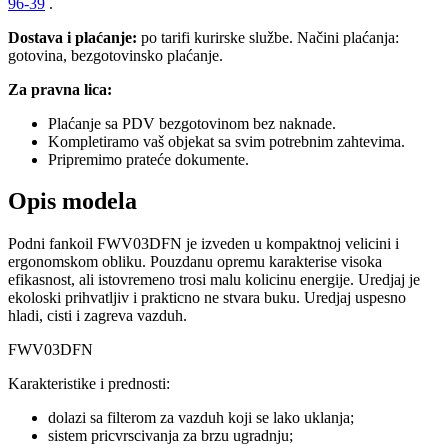
96-39
.
Dostava i plaćanje:
po tarifi kurirske službe. Načini plaćanja:
gotovina, bezgotovinsko plaćanje.
Za pravna lica:
Plaćanje sa PDV bezgotovinom bez naknade.
Kompletiramo vaš objekat sa svim potrebnim zahtevima.
Pripremimo prateće dokumente.
Opis modela
Podni fankoil FWV03DFN je izveden u kompaktnoj velicini i
ergonomskom obliku. Pouzdanu opremu karakterise visoka
efikasnost, ali istovremeno trosi malu kolicinu energije. Uredjaj je
ekoloski prihvatljiv i prakticno ne stvara buku. Uredjaj uspesno
hladi, cisti i zagreva vazduh.
FWV03DFN
Karakteristike i prednosti:
dolazi sa filterom za vazduh koji se lako uklanja;
sistem pricvrscivanja za brzu ugradnju;