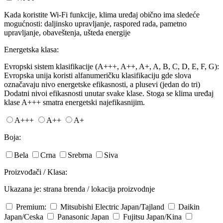
Kada koristite Wi-Fi funkcije, klima uređaj obično ima sledeće
mogućnosti: daljinsko upravljanje, raspored rada, pametno
upravljanje, obaveštenja, ušteda energije
Energetska klasa:
Evropski sistem klasifikacije (A+++, A++, A+, A, B, C, D, E, F, G):
Evropska unija koristi alfanumeričku klasifikaciju gde slova
označavaju nivo energetske efikasnosti, a plusevi (jedan do tri)
Dodatni nivoi efikasnosti unutar svake klase. Stoga se klima uređaj
klase A+++ smatra energetski najefikasnijim.
A+++
A++
A+
Boja:
Bela
Crna
Srebrna
Siva
Proizvođači / Klasa:
Ukazana je: strana brenda / lokacija proizvodnje
Premium:
Mitsubishi Electric
Japan/Tajland
Daikin
Japan/Ceska
Panasonic
Japan
Fujitsu
Japan/Kina