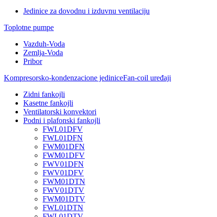
Jedinice za dovodnu i izduvnu ventilaciju
Toplotne pumpe
Vazduh-Voda
Zemlja-Voda
Pribor
Kompresorsko-kondenzacione jedinice
Fan-coil uređaji
Zidni fankojli
Kasetne fankojli
Ventilatorski konvektori
Podni i plafonski fankojli
FWL01DFV
FWL01DFN
FWM01DFN
FWM01DFV
FWV01DFN
FWV01DFV
FWM01DTN
FWV01DTV
FWM01DTV
FWL01DTN
FWL01DTV