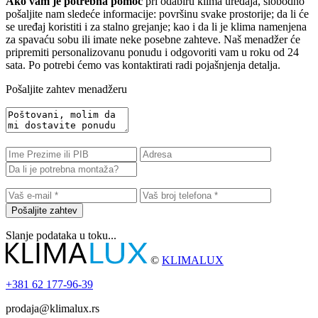
Ako vam je potrebna pomoć
pri odabiru klima uređaja, slobodno
pošaljite nam sledeće informacije: površinu svake prostorije; da li će
se uređaj koristiti i za stalno grejanje; kao i da li je klima namenjena
za spavaću sobu ili imate neke posebne zahteve. Naš menadžer će
pripremiti personalizovanu ponudu i odgovoriti vam u roku od 24
sata. Po potrebi ćemo vas kontaktirati radi pojašnjenja detalja.
Pošaljite zahtev menadžeru
Pošaljite zahtev
Slanje podataka u toku...
©
KLIMALUX
+381
62 177-96-39
prodaja@klimalux.rs