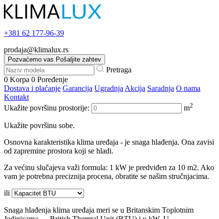
+381
62 177-96-39
prodaja@klimalux.rs
Pozvaćemo vas
Pošaljite zahtev
Pretraga
0
Korpa
0
Poređenje
Dostava i plaćanje
Garancija
Ugradnja
Akcija
Saradnja
O nama
Kontakt
2
Ukažite površinu prostorije:
m
Ukažite površinu sobe.
Osnovna karakteristika klima uređaja - je snaga hlađenja. Ona zavisi
od zapremine prostora koji se hladi.
Za većinu slučajeva važi formula: 1 kW je predviđen za 10 m2. Ako
vam je potrebna preciznija procena, obratite se našim stručnjacima.
ili
Snaga hlađenja klima uređaja meri se u Britanskim Toplotnim
Jedinicama — British Thermal Unit (BTU) i u kW. U