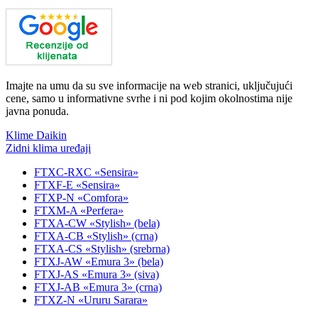
Imajte na umu da su sve informacije na web stranici, uključujući
cene, samo u informativne svrhe i ni pod kojim okolnostima nije
javna ponuda.
Klime Daikin
Zidni klima uređaji
FTXC-RXC «Sensira»
FTXF-E «Sensira»
FTXP-N «Comfora»
FTXM-A «Perfera»
FTXA-CW «Stylish» (bela)
FTXA-CB «Stylish» (crna)
FTXA-CS «Stylish» (srebrna)
FTXJ-AW «Emura 3» (bela)
FTXJ-AS «Emura 3» (siva)
FTXJ-AB «Emura 3» (crna)
FTXZ-N «Ururu Sarara»