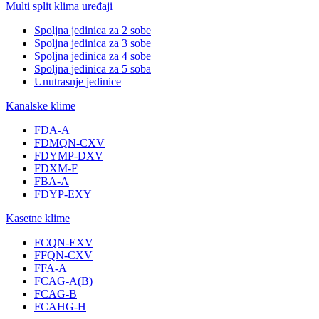
Multi split klima uređaji
Spoljna jedinica za 2 sobe
Spoljna jedinica za 3 sobe
Spoljna jedinica za 4 sobe
Spoljna jedinica za 5 soba
Unutrasnje jedinice
Kanalske klime
FDA-A
FDMQN-CXV
FDYMP-DXV
FDXM-F
FBA-A
FDYP-EXY
Kasetne klime
FCQN-EXV
FFQN-CXV
FFA-A
FCAG-A(B)
FCAG-B
FCAHG-H