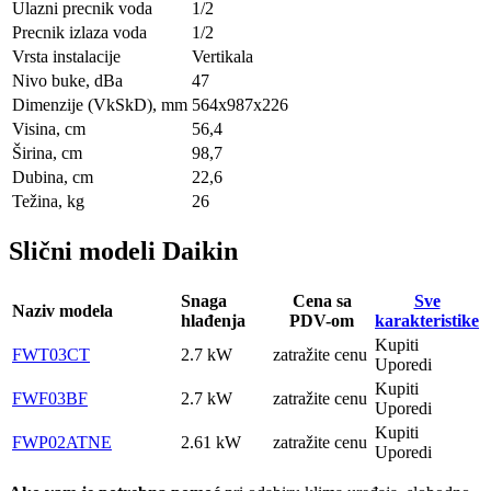
Ulazni precnik voda
1/2
Precnik izlaza voda
1/2
Vrsta instalacije
Vertikala
Nivo buke, dBa
47
Dimenzije (VkSkD), mm
564х987х226
Visina, сm
56,4
Širina, сm
98,7
Dubina, сm
22,6
Težina, kg
26
Slični modeli Daikin
Snaga
Cena sa
Sve
Naziv modela
hlađenja
PDV-om
karakteristike
Kupiti
FWT03CT
2.7 kW
zatražite cenu
Uporedi
Kupiti
FWF03BF
2.7 kW
zatražite cenu
Uporedi
Kupiti
FWP02ATNE
2.61 kW
zatražite cenu
Uporedi