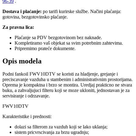
96-39
.
Dostava i plaćanje:
po tarifi kurirske službe. Načini plaćanja:
gotovina, bezgotovinsko plaćanje.
Za pravna lica:
Plaćanje sa PDV bezgotovinom bez naknade.
Kompletiramo vaš objekat sa svim potrebnim zahtevima.
Pripremimo prateće dokumente.
Opis modela
Podni fankoil FWV10DTV se koristi za hladjenje, grejanje i
preciscavanje vazduha u stambenim i administrativnim prostorijama.
Oprema je kompaktna i brzo se montira. Uredjaj prakticno ne stvara
buku, a zahvaljujuci filteru koji se moze ukloniti, jednostavan je za
servisiranje i odrzavanje.
FWV10DTV
Karakteristike i prednosti:
dolazi sa filterom za vazduh koji se lako uklanja;
sistem pricvrscivanja za brzu ugradnju;