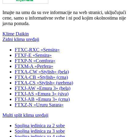
Imajte na umu da su sve informacije na web stranici, uključujući
cene, samo u informativne svrhe i ni pod kojim okolnostima nije
javna ponuda.
Klime Daikin
Zidni klima uređaji
FTXC-RXC «Sensira»
FTXF-E «Sensira»
FTXP-N «Comfora»
FTXM-A «Perfera»
FTXA-CW «Stylish» (bela)
FTXA-CB «Stylish» (crna)
FTXA-CS «Stylish» (srebrna)
FTXJ-AW «Emura 3» (bela)
FTXJ-AS «Emura 3» (siva)
FTXJ-AB «Emura 3» (crna)
FTXZ-N «Ururu Sarara»
Multi split klima uređaji
Spoljna jedinica za 2 sobe
Spoljna jedinica za 3 sobe
Spoljna jedinica za 4 sobe