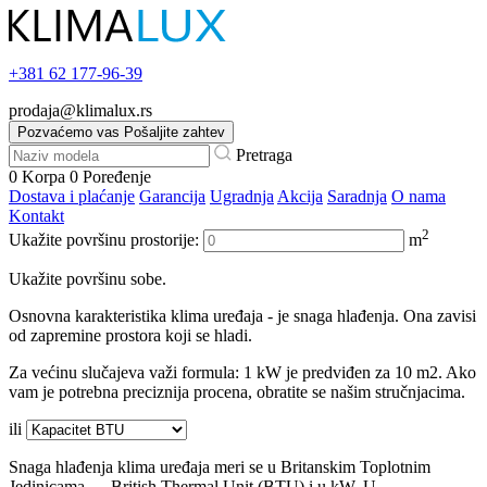
+381
62 177-96-39
prodaja@klimalux.rs
Pozvaćemo vas
Pošaljite zahtev
Pretraga
0
Korpa
0
Poređenje
Dostava i plaćanje
Garancija
Ugradnja
Akcija
Saradnja
O nama
Kontakt
2
Ukažite površinu prostorije:
m
Ukažite površinu sobe.
Osnovna karakteristika klima uređaja - je snaga hlađenja. Ona zavisi
od zapremine prostora koji se hladi.
Za većinu slučajeva važi formula: 1 kW je predviđen za 10 m2. Ako
vam je potrebna preciznija procena, obratite se našim stručnjacima.
ili
Snaga hlađenja klima uređaja meri se u Britanskim Toplotnim
Jedinicama — British Thermal Unit (BTU) i u kW. U