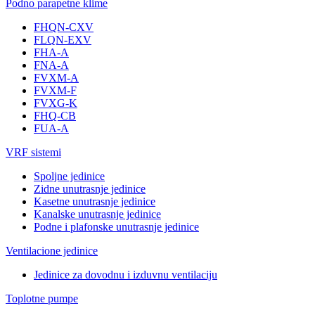
Podno parapetne klime
FHQN-CXV
FLQN-EXV
FHA-A
FNA-A
FVXM-A
FVXM-F
FVXG-K
FHQ-CB
FUA-A
VRF sistemi
Spoljne jedinice
Zidne unutrasnje jedinice
Kasetne unutrasnje jedinice
Kanalske unutrasnje jedinice
Podne i plafonske unutrasnje jedinice
Ventilacione jedinice
Jedinice za dovodnu i izduvnu ventilaciju
Toplotne pumpe