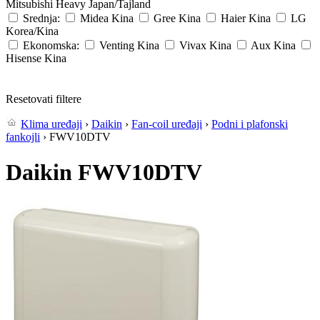
Mitsubishi Heavy
Japan/Tajland
Srednja:
Midea
Kina
Gree
Kina
Haier
Kina
LG
Korea/Kina
Ekonomska:
Venting
Kina
Vivax
Kina
Aux
Kina
Hisense
Kina
Resetovati filtere
Klima uređaji
›
Daikin
›
Fan-coil uređaji
›
Podni i plafonski
fankojli
› FWV10DTV
Daikin FWV10DTV