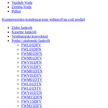
Vazduh-Voda
Zemlja-Voda
Pribor
Kompresorsko-kondenzacione jedinice
Fan-coil uređaji
Zidni fankojli
Kasetne fankojli
Ventilatorski konvektori
Podni i plafonski fankojli
FWL01DFV
FWL01DFN
FWM01DFN
FWM01DFV
FWV01DFN
FWV01DFV
FWM01DTN
FWV01DTV
FWM01DTV
FWL01DTN
FWL01DTV
FWV01DTN
FWM15DFN
FWV15DFV
FWM15DFV