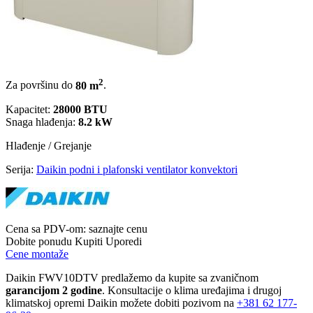
2
Za površinu do
80 m
.
Kapacitet:
28000 BTU
Snaga hlađenja:
8.2 kW
Hlađenje / Grejanje
Serija:
Daikin podni i plafonski ventilator konvektori
Cena sa PDV-om:
saznajte cenu
Dobite ponudu
Kupiti
Uporedi
Cene montaže
Daikin FWV10DTV predlažemo da kupite sa zvaničnom
garancijom 2 godine
. Konsultacije o klima uređajima i drugoj
klimatskoj opremi Daikin možete dobiti pozivom na
+381
62 177-