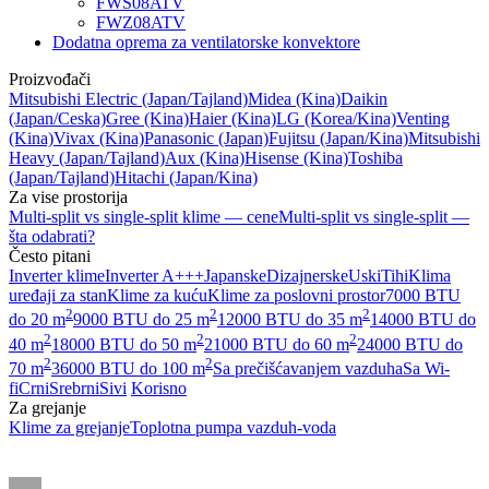
FWS08ATV
FWZ08ATV
Dodatna oprema za ventilatorske konvektore
Proizvođači
Mitsubishi Electric
(Japan/Tajland)
Midea
(Kina)
Daikin
(Japan/Ceska)
Gree
(Kina)
Haier
(Kina)
LG
(Korea/Kina)
Venting
(Kina)
Vivax
(Kina)
Panasonic
(Japan)
Fujitsu
(Japan/Kina)
Mitsubishi
Heavy
(Japan/Tajland)
Aux
(Kina)
Hisense
(Kina)
Toshiba
(Japan/Tajland)
Hitachi
(Japan/Kina)
Za vise prostorija
Multi-split vs single-split klime — cene
Multi-split vs single-split —
šta odabrati?
Često pitani
Inverter klime
Inverter A+++
Japanske
Dizajnerske
Uski
Tihi
Klima
uređaji za stan
Klime za kuću
Klime za poslovni prostor
7000 BTU
2
2
2
do 20 m
9000 BTU do 25 m
12000 BTU do 35 m
14000 BTU do
2
2
2
40 m
18000 BTU do 50 m
21000 BTU do 60 m
24000 BTU do
2
2
70 m
36000 BTU do 100 m
Sa prečišćavanjem vazduha
Sa Wi-
fi
Crni
Srebrni
Sivi
Korisno
Za grejanje
Klime za grejanje
Toplotna pumpa vazduh-voda