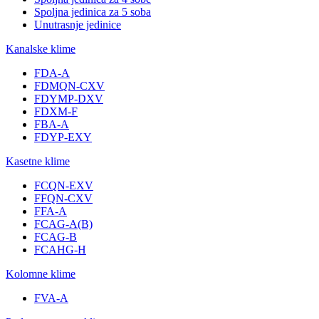
Spoljna jedinica za 5 soba
Unutrasnje jedinice
Kanalske klime
FDA-A
FDMQN-CXV
FDYMP-DXV
FDXM-F
FBA-A
FDYP-EXY
Kasetne klime
FCQN-EXV
FFQN-CXV
FFA-A
FCAG-A(B)
FCAG-B
FCAHG-H
Kolomne klime
FVA-A