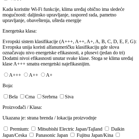
Kada koristite Wi-Fi funkcije, klima uređaj obično ima sledeće
mogućnosti: daljinsko upravljanje, raspored rada, pametno
upravljanje, obaveštenja, ušteda energije
Energetska klasa:
Evropski sistem klasifikacije (A+++, A++, A+, A, B, C, D, E, F, G):
Evropska unija koristi alfanumeričku klasifikaciju gde slova
označavaju nivo energetske efikasnosti, a plusevi (jedan do tri)
Dodatni nivoi efikasnosti unutar svake klase. Stoga se klima uređaj
klase A+++ smatra energetski najefikasnijim.
A+++
A++
A+
Boja:
Bela
Crna
Srebrna
Siva
Proizvođači / Klasa:
Ukazana je: strana brenda / lokacija proizvodnje
Premium:
Mitsubishi Electric
Japan/Tajland
Daikin
Japan/Ceska
Panasonic
Japan
Fujitsu
Japan/Kina