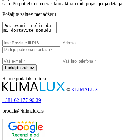
sata. Po potrebi ćemo vas kontaktirati radi pojašnjenja detalja.
Pošaljite zahtev menadžeru
Pošaljite zahtev
Slanje podataka u toku...
©
KLIMALUX
+381
62 177-96-39
prodaja@klimalux.rs