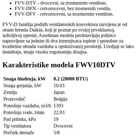
FVV-DTV - dvocevni, sa trosmernim ventilom.
FVV-DFN - cetvorocevni, bez trosmernih ventila.
FVV-DFV - cetvorocevni, sa trosmernim ventilom.
FVV-D familija podnih ventilatorskih konvektora razvijena je od
strane brenda Daikin, koji je poznat po svojoj prvoklasnoj,
izdrzljivoj opremi. Asortiman modela predstavljaju jedinice
napravljene sa jednim ili dva izmenjivaca toplote i sposobne za
kvalitetnu obradu vazduha u opsluzivanoj prostoriji. Uredjaji se lako
instaliraju, imaju visoku ergonomiju dizajna.
Karakteristike modela FWV10DTV
Snaga hlađenja, kW
8.2 (28000 BTU)
Snaga grejanja, kW
10.03
Zemlja
Japan
Proizvođač
Belgija
Potrošnja vazduha, m3/h
1393
Potrošnja vode, l/min
22,93
Pad pritiska, kPa
19
Tip ventilatora
Dvocevni
Prečnik drenaže
5/8