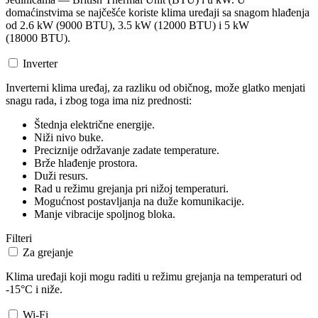
domaćinstvima se najčešće koriste klima uređaji sa snagom hlađenja
od 2.6 kW (9000 BTU), 3.5 kW (12000 BTU) i 5 kW
(18000 BTU).
Inverter
Inverterni klima uređaj, za razliku od običnog, može glatko menjati
snagu rada, i zbog toga ima niz prednosti:
Štednja električne energije.
Niži nivo buke.
Preciznije održavanje zadate temperature.
Brže hlađenje prostora.
Duži resurs.
Rad u režimu grejanja pri nižoj temperaturi.
Mogućnost postavljanja na duže komunikacije.
Manje vibracije spoljnog bloka.
Filteri
Za grejanje
Klima uređaji koji mogu raditi u režimu grejanja na temperaturi od
-15°C i niže.
Wi-Fi