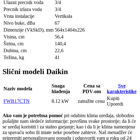
Ulazni precnik voda
3/4
Precnik izlaza voda
3/4
Vrsta instalacije
Vertikala
Nivo buke, dBa
67
Dimenzije (VkSkD), mm
564х1404х226
Visina, сm
56,4
Širina, сm
140,4
Dubina, сm
22,6
Težina, kg
41
Slični modeli Daikin
Snaga
Cena sa
Sve
Naziv modela
hlađenja
PDV-om
karakteristike
Kupiti
FWB17CTN
8.12 kW
zatražite cenu
Uporedi
Ako vam je potrebna pomoć
pri odabiru klima uređaja, slobodno
pošaljite nam sledeće informacije: površinu svake prostorije; da li će
se uređaj koristiti i za stalno grejanje; kao i da li je klima namenjena
za spavaću sobu ili imate neke posebne zahteve. Naš menadžer će
pripremiti personalizovanu ponudu i odgovoriti vam u roku od 24