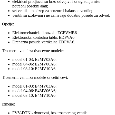
elektricni prikljucci su brzo odvojivi i za ugradnju nisu
potrebni posebni alati;
set ventila ima dzep za senzore i balansne ventile;
ventili su izolovani i ne zahtevaju dodatnu posudu za odvod.
Opcije:
Elektromehanicka konzola: ECFVMB6.
Elektronska kontrolna tabla: EDPVA6.
Drenazna posuda vertikalna EDPVA6.
Trosmerni ventil za dvocevne modele:
model 01-03: E2MV03A6;
model 04-06: E2MV06A6;
model 08-10: E2MV10A6.
Trosmerni ventil za modele sa cetiri cevi:
model 01-03: E4MV03A6;
model 04-06: E4MV06A6;
model 08-10: E4MV10A6.
Izmene:
FVV-DTN - dvocevni, bez trosmernog ventila.