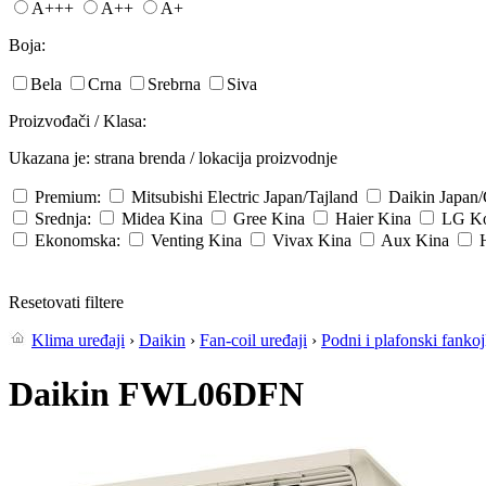
A+++
A++
A+
Boja:
Bela
Crna
Srebrna
Siva
Proizvođači / Klasa:
Ukazana je: strana brenda / lokacija proizvodnje
Premium:
Mitsubishi Electric
Japan/Tajland
Daikin
Japan
Srednja:
Midea
Kina
Gree
Kina
Haier
Kina
LG
Ko
Ekonomska:
Venting
Kina
Vivax
Kina
Aux
Kina
Resetovati filtere
Klima uređaji
›
Daikin
›
Fan-coil uređaji
›
Podni i plafonski fankoj
Daikin FWL06DFN