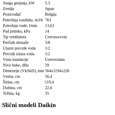
Snaga grejanja, kW
5.3
Zemlja
Japan
Proizvođač
Belgija
Potrošnja vazduha, m3/h
763
Potrošnja vode, l/min
13,63
Pad pritiska, kPa
14
Tip ventilatora
Cetvorocevni
Prečnik drenaže
5/8
Ulazni precnik voda
1/2
Precnik izlaza voda
1/2
Vrsta instalacije
Univerzalan
Nivo buke, dBa
59
Dimenzije (VkSkD), mm
564x1194x226
Visina, сm
56,4
Širina, сm
119,4
Dubina, сm
22,6
Težina, kg
35
Slični modeli Daikin