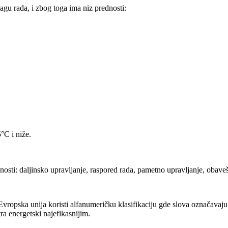
agu rada, i zbog toga ima niz prednosti:
°C i niže.
osti: daljinsko upravljanje, raspored rada, pametno upravljanje, obaveš
ropska unija koristi alfanumeričku klasifikaciju gde slova označavaju n
ra energetski najefikasnijim.