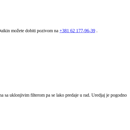
 Daikin možete dobiti pozivom na
+381
62 177-96-39
.
a sa uklonjivim filterom pa se lako predaje u rad. Uredjaj je pogodno