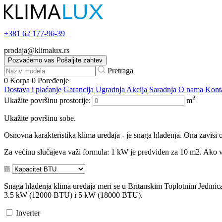
+381
62 177-96-39
prodaja@klimalux.rs
Pozvaćemo vas
Pošaljite zahtev
Pretraga
0
Korpa
0
Poređenje
Dostava i plaćanje
Garancija
Ugradnja
Akcija
Saradnja
O nama
Kont
2
Ukažite površinu prostorije:
m
Ukažite površinu sobe.
Osnovna karakteristika klima uređaja - je snaga hlađenja. Ona zavisi o
Za većinu slučajeva važi formula: 1 kW je predviđen za 10 m2. Ako va
ili
Snaga hlađenja klima uređaja meri se u Britanskim Toplotnim Jedini
3.5 kW (12000 BTU) i 5 kW (18000 BTU).
Inverter