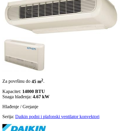
2
Za površinu do
45 m
.
Kapacitet:
14000 BTU
Snaga hlađenja:
4.67 kW
Hlađenje / Grejanje
Serija:
Daikin podni i plafonski ventilator konvektori