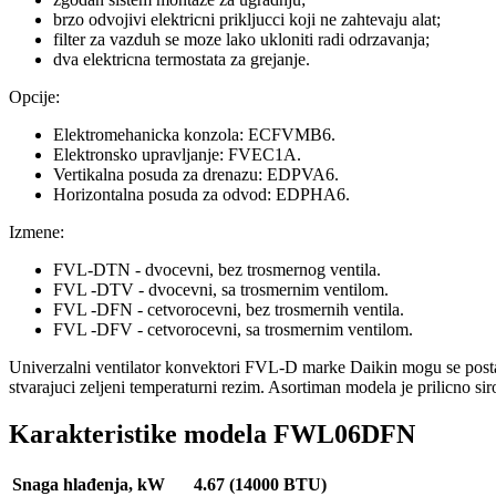
brzo odvojivi elektricni prikljucci koji ne zahtevaju alat;
filter za vazduh se moze lako ukloniti radi odrzavanja;
dva elektricna termostata za grejanje.
Opcije:
Elektromehanicka konzola: ECFVMB6.
Elektronsko upravljanje: FVEC1A.
Vertikalna posuda za drenazu: EDPVA6.
Horizontalna posuda za odvod: EDPHA6.
Izmene:
FVL-DTN - dvocevni, bez trosmernog ventila.
FVL -DTV - dvocevni, sa trosmernim ventilom.
FVL -DFN - cetvorocevni, bez trosmernih ventila.
FVL -DFV - cetvorocevni, sa trosmernim ventilom.
Univerzalni ventilator konvektori FVL-D marke Daikin mogu se postavit
stvarajuci zeljeni temperaturni rezim. Asortiman modela je prilicno si
Karakteristike modela FWL06DFN
Snaga hlađenja, kW
4.67 (14000 BTU)