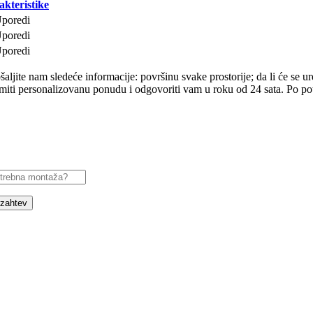
akteristike
poredi
poredi
poredi
ljite nam sledeće informacije: površinu svake prostorije; da li će se uređ
ti personalizovanu ponudu i odgovoriti vam u roku od 24 sata. Po potre
 zahtev