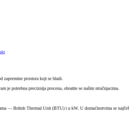
akt
d zapremine prostora koji se hladi.
m je potrebna preciznija procena, obratite se našim stručnjacima.
cama — British Thermal Unit (BTU) i u kW. U domaćinstvima se najčeš