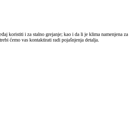
aj koristiti i za stalno grejanje; kao i da li je klima namenjena za
bi ćemo vas kontaktirati radi pojašnjenja detalja.