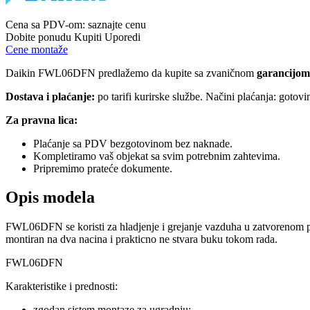
Cena sa PDV-om:
saznajte cenu
Dobite ponudu
Kupiti
Uporedi
Cene montaže
Daikin FWL06DFN predlažemo da kupite sa zvaničnom
garancijom
Dostava i plaćanje:
po tarifi kurirske službe. Načini plaćanja: gotov
Za pravna lica:
Plaćanje sa PDV bezgotovinom bez naknade.
Kompletiramo vaš objekat sa svim potrebnim zahtevima.
Pripremimo prateće dokumente.
Opis modela
FWL06DFN se koristi za hladjenje i grejanje vazduha u zatvorenom pros
montiran na dva nacina i prakticno ne stvara buku tokom rada.
FWL06DFN
Karakteristike i prednosti:
zgodan sistem montaze za ugradnju;