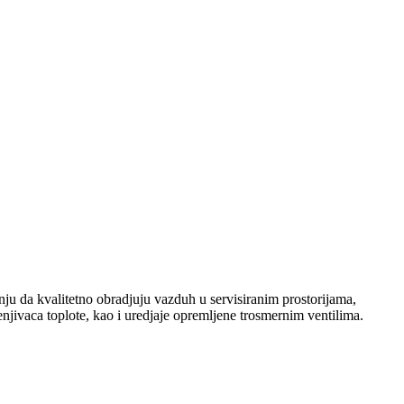
nju da kvalitetno obradjuju vazduh u servisiranim prostorijama,
enjivaca toplote, kao i uredjaje opremljene trosmernim ventilima.