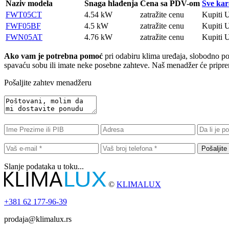
Naziv modela
Snaga hlađenja
Cena sa PDV-om
Sve kar
FWT05CT
4.54 kW
zatražite cenu
Kupiti
U
FWF05BF
4.5 kW
zatražite cenu
Kupiti
U
FWN05AT
4.76 kW
zatražite cenu
Kupiti
U
Ako vam je potrebna pomoć
pri odabiru klima uređaja, slobodno poša
spavaću sobu ili imate neke posebne zahteve. Naš menadžer će pripremi
Pošaljite zahtev menadžeru
Pošaljite
Slanje podataka u toku...
©
KLIMALUX
+381
62 177-96-39
prodaja@klimalux.rs