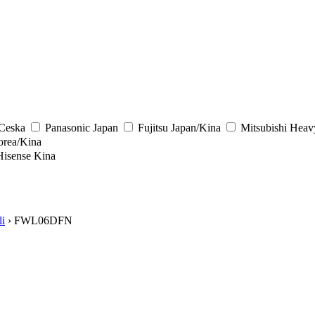
/Ceska
Panasonic
Japan
Fujitsu
Japan/Kina
Mitsubishi Heav
rea/Kina
Hisense
Kina
li
› FWL06DFN