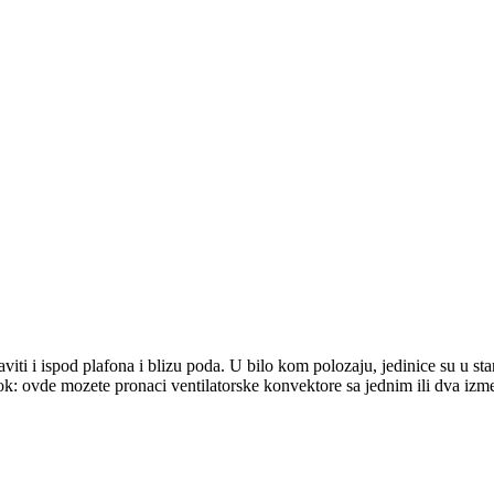
i i ispod plafona i blizu poda. U bilo kom polozaju, jedinice su u sta
rok: ovde mozete pronaci ventilatorske konvektore sa jednim ili dva izm