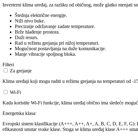
Inverterni klima uređaj, za razliku od običnog, može glatko menjati sn
Štednja električne energije.
Niži nivo buke.
Preciznije održavanje zadate temperature.
Brže hlađenje prostora.
Duži resurs.
Rad u režimu grejanja pri nižoj temperaturi.
Mogućnost postavljanja na duže komunikacije.
Manje vibracije spoljnog bloka.
Filteri
Za grejanje
Klima uređaji koji mogu raditi u režimu grejanja na temperaturi od -15
Wi-Fi
Kada koristite Wi-Fi funkcije, klima uređaj obično ima sledeće mogućn
Energetska klasa:
Evropski sistem klasifikacije (A+++, A++, A+, A, B, C, D, E, F, G): Ev
efikasnosti unutar svake klase. Stoga se klima uređaj klase A+++ smat