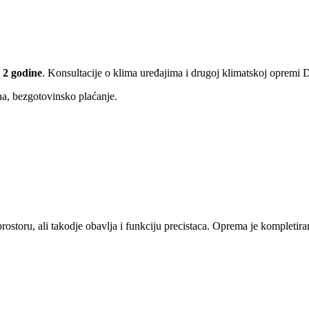
 2 godine
. Konsultacije o klima uređajima i drugoj klimatskoj opremi
ina, bezgotovinsko plaćanje.
toru, ali takodje obavlja i funkciju precistaca. Oprema je kompletiran