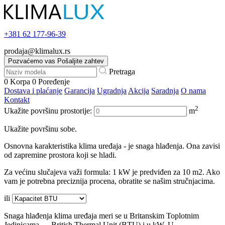
+381
62 177-96-39
prodaja@klimalux.rs
Pozvaćemo vas
Pošaljite zahtev
Pretraga
0
Korpa
0
Poređenje
Dostava i plaćanje
Garancija
Ugradnja
Akcija
Saradnja
O nama
Kontakt
2
Ukažite površinu prostorije:
m
Ukažite površinu sobe.
Osnovna karakteristika klima uređaja - je snaga hlađenja. Ona zavisi
od zapremine prostora koji se hladi.
Za većinu slučajeva važi formula: 1 kW je predviđen za 10 m2. Ako
vam je potrebna preciznija procena, obratite se našim stručnjacima.
ili
Snaga hlađenja klima uređaja meri se u Britanskim Toplotnim
Jedinicama — British Thermal Unit (BTU) i u kW. U