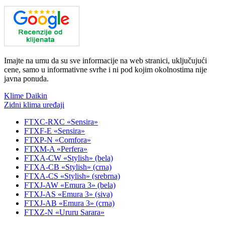
Imajte na umu da su sve informacije na web stranici, uključujući
cene, samo u informativne svrhe i ni pod kojim okolnostima nije
javna ponuda.
Klime Daikin
Zidni klima uređaji
FTXC-RXC «Sensira»
FTXF-E «Sensira»
FTXP-N «Comfora»
FTXM-A «Perfera»
FTXA-CW «Stylish» (bela)
FTXA-CB «Stylish» (crna)
FTXA-CS «Stylish» (srebrna)
FTXJ-AW «Emura 3» (bela)
FTXJ-AS «Emura 3» (siva)
FTXJ-AB «Emura 3» (crna)
FTXZ-N «Ururu Sarara»