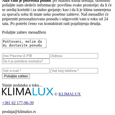
Ako vam je potrebna pomoć
pri odabiru klima uređaja, slobodno
pošaljite nam sledeće informacije: površinu svake prostorije; da li će
se uređaj koristiti i za stalno grejanje; kao i da li je klima namenjena
za spavaću sobu ili imate neke posebne zahteve. Naš menadžer će
pripremiti personalizovanu ponudu i odgovoriti vam u roku od 24
sata. Po potrebi ćemo vas kontaktirati radi pojašnjenja detalja.
Pošaljite zahtev menadžeru
Pošaljite zahtev
Slanje podataka u toku...
©
KLIMALUX
+381
62 177-96-39
prodaja@klimalux.rs