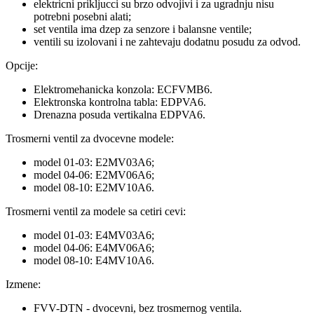
elektricni prikljucci su brzo odvojivi i za ugradnju nisu
potrebni posebni alati;
set ventila ima dzep za senzore i balansne ventile;
ventili su izolovani i ne zahtevaju dodatnu posudu za odvod.
Opcije:
Elektromehanicka konzola: ECFVMB6.
Elektronska kontrolna tabla: EDPVA6.
Drenazna posuda vertikalna EDPVA6.
Trosmerni ventil za dvocevne modele:
model 01-03: E2MV03A6;
model 04-06: E2MV06A6;
model 08-10: E2MV10A6.
Trosmerni ventil za modele sa cetiri cevi:
model 01-03: E4MV03A6;
model 04-06: E4MV06A6;
model 08-10: E4MV10A6.
Izmene:
FVV-DTN - dvocevni, bez trosmernog ventila.