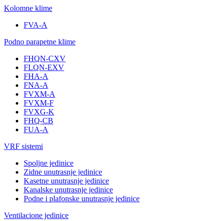
Kolomne klime
FVA-A
Podno parapetne klime
FHQN-CXV
FLQN-EXV
FHA-A
FNA-A
FVXM-A
FVXM-F
FVXG-K
FHQ-CB
FUA-A
VRF sistemi
Spoljne jedinice
Zidne unutrasnje jedinice
Kasetne unutrasnje jedinice
Kanalske unutrasnje jedinice
Podne i plafonske unutrasnje jedinice
Ventilacione jedinice