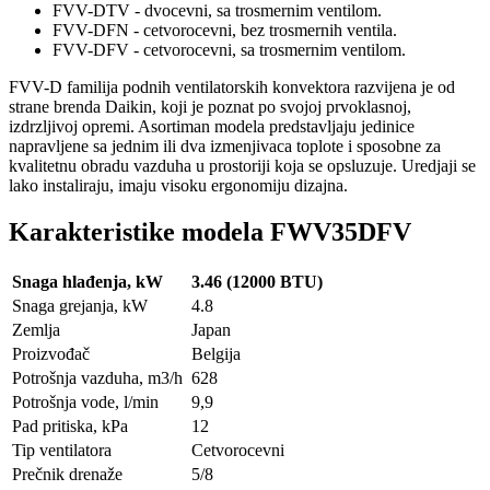
FVV-DTV - dvocevni, sa trosmernim ventilom.
FVV-DFN - cetvorocevni, bez trosmernih ventila.
FVV-DFV - cetvorocevni, sa trosmernim ventilom.
FVV-D familija podnih ventilatorskih konvektora razvijena je od
strane brenda Daikin, koji je poznat po svojoj prvoklasnoj,
izdrzljivoj opremi. Asortiman modela predstavljaju jedinice
napravljene sa jednim ili dva izmenjivaca toplote i sposobne za
kvalitetnu obradu vazduha u prostoriji koja se opsluzuje. Uredjaji se
lako instaliraju, imaju visoku ergonomiju dizajna.
Karakteristike modela FWV35DFV
Snaga hlađenja, kW
3.46 (12000 BTU)
Snaga grejanja, kW
4.8
Zemlja
Japan
Proizvođač
Belgija
Potrošnja vazduha, m3/h
628
Potrošnja vode, l/min
9,9
Pad pritiska, kPa
12
Tip ventilatora
Cetvorocevni
Prečnik drenaže
5/8