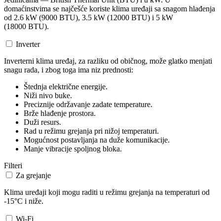
domaćinstvima se najčešće koriste klima uređaji sa snagom hlađenja
od 2.6 kW (9000 BTU), 3.5 kW (12000 BTU) i 5 kW
(18000 BTU).
Inverter
Inverterni klima uređaj, za razliku od običnog, može glatko menjati
snagu rada, i zbog toga ima niz prednosti:
Štednja električne energije.
Niži nivo buke.
Preciznije održavanje zadate temperature.
Brže hlađenje prostora.
Duži resurs.
Rad u režimu grejanja pri nižoj temperaturi.
Mogućnost postavljanja na duže komunikacije.
Manje vibracije spoljnog bloka.
Filteri
Za grejanje
Klima uređaji koji mogu raditi u režimu grejanja na temperaturi od
-15°C i niže.
Wi-Fi