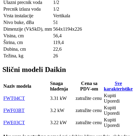
Ulazni precnik voda
1/2
Precnik izlaza voda
1/2
Vrsta instalacije
Vertikala
Nivo buke, dBa
51
Dimenzije (VkSkD), mm
564х1194х226
Visina, сm
56,4
Širina, сm
119,4
Dubina, сm
22,6
Težina, kg
26
Slični modeli Daikin
Snaga
Cena sa
Sve
Naziv modela
hlađenja
PDV-om
karakteristike
Kupiti
FWT04CT
3.31 kW
zatražite cenu
Uporedi
Kupiti
FWF03BT
3.2 kW
zatražite cenu
Uporedi
Kupiti
FWE03CT
3.22 kW
zatražite cenu
Uporedi