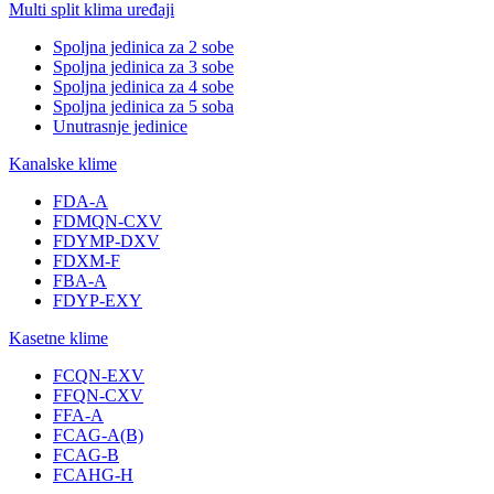
Multi split klima uređaji
Spoljna jedinica za 2 sobe
Spoljna jedinica za 3 sobe
Spoljna jedinica za 4 sobe
Spoljna jedinica za 5 soba
Unutrasnje jedinice
Kanalske klime
FDA-A
FDMQN-CXV
FDYMP-DXV
FDXM-F
FBA-A
FDYP-EXY
Kasetne klime
FCQN-EXV
FFQN-CXV
FFA-A
FCAG-A(B)
FCAG-B
FCAHG-H