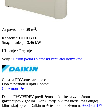
2
Za površinu do
35 m
.
Kapacitet:
12000 BTU
Snaga hlađenja:
3.46 kW
Hlađenje / Grejanje
Serija:
Daikin podni i plafonski ventilator konvektori
Cena sa PDV-om:
saznajte cenu
Dobite ponudu
Kupiti
Uporedi
Cene montaže
Daikin FWV35DFV predlažemo da kupite sa zvaničnom
garancijom 2 godine
. Konsultacije o klima uređajima i drugoj
klimatskoj opremi Daikin možete dobiti pozivom na
+381
62 177-