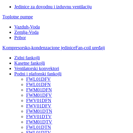
Jedinice za dovodnu i izduvnu ventilaciju
Toplotne pumpe
Vazduh-Voda
Zemlja-Voda
Pribor
Kompresorsko-kondenzacione jedinice
Fan-coil uređaji
Zidni fankojli
Kasetne fankojli
Ventilatorski konvektori
Podni i plafonski fankojli
FWL01DFV
FWL01DFN
FWM01DFN
FWM01DFV
FWV01DFN
FWV01DFV
FWM01DTN
FWV01DTV
FWM01DTV
FWL01DTN
FWL01DTV