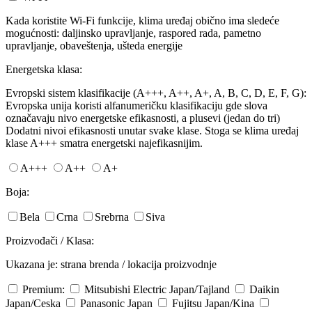
Kada koristite Wi-Fi funkcije, klima uređaj obično ima sledeće
mogućnosti: daljinsko upravljanje, raspored rada, pametno
upravljanje, obaveštenja, ušteda energije
Energetska klasa:
Evropski sistem klasifikacije (A+++, A++, A+, A, B, C, D, E, F, G):
Evropska unija koristi alfanumeričku klasifikaciju gde slova
označavaju nivo energetske efikasnosti, a plusevi (jedan do tri)
Dodatni nivoi efikasnosti unutar svake klase. Stoga se klima uređaj
klase A+++ smatra energetski najefikasnijim.
A+++
A++
A+
Boja:
Bela
Crna
Srebrna
Siva
Proizvođači / Klasa:
Ukazana je: strana brenda / lokacija proizvodnje
Premium:
Mitsubishi Electric
Japan/Tajland
Daikin
Japan/Ceska
Panasonic
Japan
Fujitsu
Japan/Kina