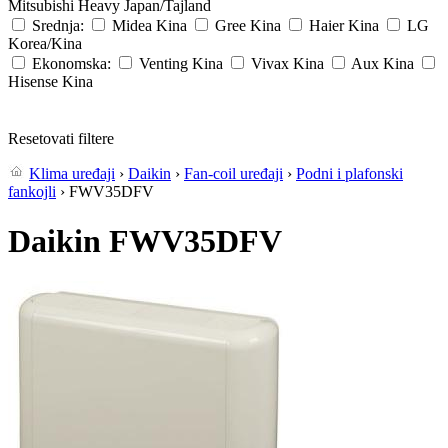
Mitsubishi Heavy
Japan/Tajland
Srednja:
Midea
Kina
Gree
Kina
Haier
Kina
LG
Korea/Kina
Ekonomska:
Venting
Kina
Vivax
Kina
Aux
Kina
Hisense
Kina
Resetovati filtere
Klima uređaji
›
Daikin
›
Fan-coil uređaji
›
Podni i plafonski
fankojli
› FWV35DFV
Daikin FWV35DFV