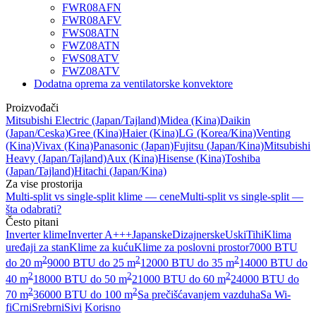
FWR08AFN
FWR08AFV
FWS08ATN
FWZ08ATN
FWS08ATV
FWZ08ATV
Dodatna oprema za ventilatorske konvektore
Proizvođači
Mitsubishi Electric
(Japan/Tajland)
Midea
(Kina)
Daikin
(Japan/Ceska)
Gree
(Kina)
Haier
(Kina)
LG
(Korea/Kina)
Venting
(Kina)
Vivax
(Kina)
Panasonic
(Japan)
Fujitsu
(Japan/Kina)
Mitsubishi
Heavy
(Japan/Tajland)
Aux
(Kina)
Hisense
(Kina)
Toshiba
(Japan/Tajland)
Hitachi
(Japan/Kina)
Za vise prostorija
Multi-split vs single-split klime — cene
Multi-split vs single-split —
šta odabrati?
Često pitani
Inverter klime
Inverter A+++
Japanske
Dizajnerske
Uski
Tihi
Klima
uređaji za stan
Klime za kuću
Klime za poslovni prostor
7000 BTU
2
2
2
do 20 m
9000 BTU do 25 m
12000 BTU do 35 m
14000 BTU do
2
2
2
40 m
18000 BTU do 50 m
21000 BTU do 60 m
24000 BTU do
2
2
70 m
36000 BTU do 100 m
Sa prečišćavanjem vazduha
Sa Wi-
fi
Crni
Srebrni
Sivi
Korisno