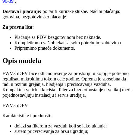
96-39
.
Dostava i plaćanje:
po tarifi kurirske službe. Načini plaćanja:
gotovina, bezgotovinsko plaćanje.
Za pravna lica:
Plaćanje sa PDV bezgotovinom bez naknade.
Kompletiramo vaš objekat sa svim potrebnim zahtevima.
Pripremimo prateće dokumente.
Opis modela
FWV35DFV bice odlicno resenje za prostoriju u kojoj je potrebno
regulisati mikroklimu tokom cele godine. Oprema je sposobna da
radi u rezimu grejanja, hladjenja i preciscavanja vazduha.
Kompaktna velicina kucista i filter za brzo otpustanje u velikoj meri
pojednostavljuju instalaciju i servis uredjaja.
FWV35DFV
Karakteristike i prednosti:
dolazi sa filterom za vazduh koji se lako uklanja;
sistem pricvrscivanja za brzu ugradnju;