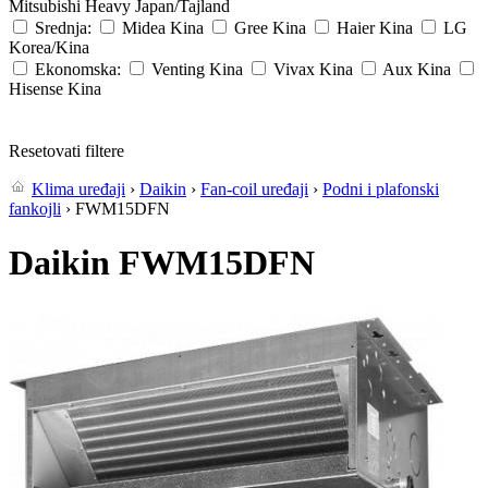
Mitsubishi Heavy
Japan/Tajland
Srednja:
Midea
Kina
Gree
Kina
Haier
Kina
LG
Korea/Kina
Ekonomska:
Venting
Kina
Vivax
Kina
Aux
Kina
Hisense
Kina
Resetovati filtere
Klima uređaji
›
Daikin
›
Fan-coil uređaji
›
Podni i plafonski
fankojli
› FWM15DFN
Daikin FWM15DFN