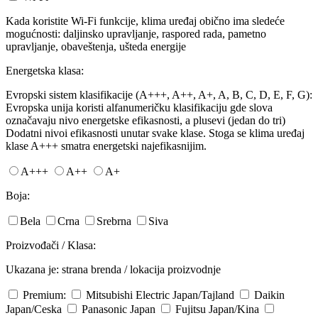
Kada koristite Wi-Fi funkcije, klima uređaj obično ima sledeće
mogućnosti: daljinsko upravljanje, raspored rada, pametno
upravljanje, obaveštenja, ušteda energije
Energetska klasa:
Evropski sistem klasifikacije (A+++, A++, A+, A, B, C, D, E, F, G):
Evropska unija koristi alfanumeričku klasifikaciju gde slova
označavaju nivo energetske efikasnosti, a plusevi (jedan do tri)
Dodatni nivoi efikasnosti unutar svake klase. Stoga se klima uređaj
klase A+++ smatra energetski najefikasnijim.
A+++
A++
A+
Boja:
Bela
Crna
Srebrna
Siva
Proizvođači / Klasa:
Ukazana je: strana brenda / lokacija proizvodnje
Premium:
Mitsubishi Electric
Japan/Tajland
Daikin
Japan/Ceska
Panasonic
Japan
Fujitsu
Japan/Kina