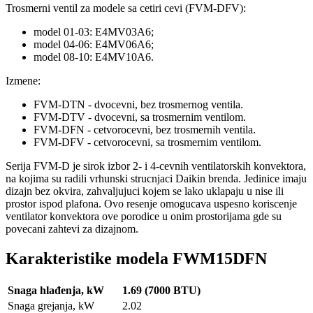
Trosmerni ventil za modele sa cetiri cevi (FVM-DFV):
model 01-03: E4MV03A6;
model 04-06: E4MV06A6;
model 08-10: E4MV10A6.
Izmene:
FVM-DTN - dvocevni, bez trosmernog ventila.
FVM-DTV - dvocevni, sa trosmernim ventilom.
FVM-DFN - cetvorocevni, bez trosmernih ventila.
FVM-DFV - cetvorocevni, sa trosmernim ventilom.
Serija FVM-D je sirok izbor 2- i 4-cevnih ventilatorskih konvektora,
na kojima su radili vrhunski strucnjaci Daikin brenda. Jedinice imaju
dizajn bez okvira, zahvaljujuci kojem se lako uklapaju u nise ili
prostor ispod plafona. Ovo resenje omogucava uspesno koriscenje
ventilator konvektora ove porodice u onim prostorijama gde su
povecani zahtevi za dizajnom.
Karakteristike modela FWM15DFN
Snaga hlađenja, kW
1.69 (7000 BTU)
Snaga grejanja, kW
2.02