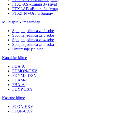
FTXJ-AS «Emura 3» (siva)
FTXJ-AB «Emura 3» (crna)
FTXZ-N «Ururu Sarara»
Multi split klima uređaji
Spoljna jedinica za 2 sobe
Spoljna jedinica za 3 sobe
Spoljna jedinica za 4 sobe
Spoljna jedinica za 5 soba
Unutrasnje jedinice
Kanalske klime
FDA-A
FDMQN-CXV
FDYMP-DXV
FDXM-F
FBA-A
FDYP-EXY
Kasetne klime
FCQN-EXV
FFQN-CXV