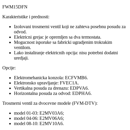
FWM15DFN
Karakteristike i prednosti:
Izolovani trosmerni ventil koji ne zahteva posebnu posudu za
odvod.
Elektricni grejac je opremljen sa dva termostata.
Mogucnost isporuke sa fabricki ugradjenim trokrakim
ventilom.
Lako instaliranje elektricnih opcija: nisu potrebni dodatni
uredjaji.
Opcije:
Elektromehanicka konzola: ECFVMB6.
Elektronsko upravljanje: FVEC1A.
Vertikalna posuda za drenazu: EDPVA6.
Horizontalna posuda za odvod: EDPHA6.
Trosmerni ventil za dvocevne modele (FVM-DTV):
model 01-03: E2MV03A6;
model 04-06: E2MV06A6;
model 08-10: E2MV10A6.