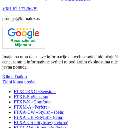
+381
62 177-96-39
prodaja@klimalux.rs
Imajte na umu da su sve informacije na web stranici, uključujući
cene, samo u informativne svrhe i ni pod kojim okolnostima nije
javna ponuda.
Klime Daikin
Zidni klima uređaji
FTXC-RXC «Sensira»
FTXF-E «Sensira»
FTXP-N «Comfora»
FTXM-A «Perfera»
FTXA-CW «Stylish» (bela)
FTXA-CB «Stylish» (crna)
FTXA-CS «Stylish» (srebrna)
FTXJ-AW «Emura 3» (bela)