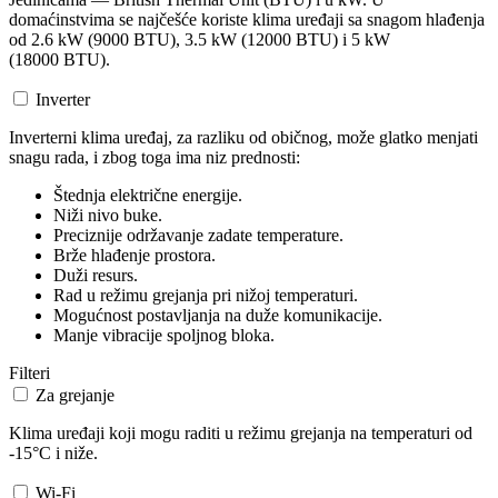
domaćinstvima se najčešće koriste klima uređaji sa snagom hlađenja
od 2.6 kW (9000 BTU), 3.5 kW (12000 BTU) i 5 kW
(18000 BTU).
Inverter
Inverterni klima uređaj, za razliku od običnog, može glatko menjati
snagu rada, i zbog toga ima niz prednosti:
Štednja električne energije.
Niži nivo buke.
Preciznije održavanje zadate temperature.
Brže hlađenje prostora.
Duži resurs.
Rad u režimu grejanja pri nižoj temperaturi.
Mogućnost postavljanja na duže komunikacije.
Manje vibracije spoljnog bloka.
Filteri
Za grejanje
Klima uređaji koji mogu raditi u režimu grejanja na temperaturi od
-15°C i niže.
Wi-Fi