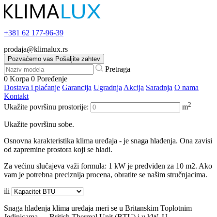
+381
62 177-96-39
prodaja@klimalux.rs
Pozvaćemo vas
Pošaljite zahtev
Pretraga
0
Korpa
0
Poređenje
Dostava i plaćanje
Garancija
Ugradnja
Akcija
Saradnja
O nama
Kontakt
2
Ukažite površinu prostorije:
m
Ukažite površinu sobe.
Osnovna karakteristika klima uređaja - je snaga hlađenja. Ona zavisi
od zapremine prostora koji se hladi.
Za većinu slučajeva važi formula: 1 kW je predviđen za 10 m2. Ako
vam je potrebna preciznija procena, obratite se našim stručnjacima.
ili
Snaga hlađenja klima uređaja meri se u Britanskim Toplotnim
Jedinicama — British Thermal Unit (BTU) i u kW. U