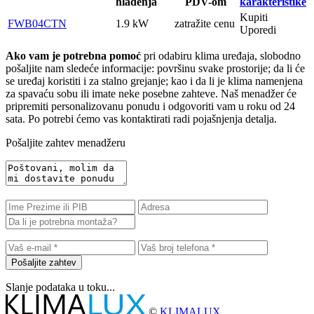
hlađenja
PDV-om
karakteristike
Kupiti
FWB04CTN
1.9 kW
zatražite cenu
Uporedi
Ako vam je potrebna pomoć
pri odabiru klima uređaja, slobodno
pošaljite nam sledeće informacije: površinu svake prostorije; da li će
se uređaj koristiti i za stalno grejanje; kao i da li je klima namenjena
za spavaću sobu ili imate neke posebne zahteve. Naš menadžer će
pripremiti personalizovanu ponudu i odgovoriti vam u roku od 24
sata. Po potrebi ćemo vas kontaktirati radi pojašnjenja detalja.
Pošaljite zahtev menadžeru
Pošaljite zahtev
Slanje podataka u toku...
©
KLIMALUX