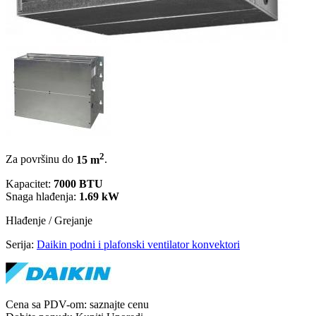
2
Za površinu do
15 m
.
Kapacitet:
7000 BTU
Snaga hlađenja:
1.69 kW
Hlađenje / Grejanje
Serija:
Daikin podni i plafonski ventilator konvektori
Cena sa PDV-om:
saznajte cenu