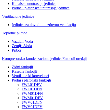
Kanalske unutrasnje jedinice
Podne i plafonske unutrasnje jedinice
Ventilacione jedinice
Jedinice za dovodnu i izduvnu ventilaciju
Toplotne pumpe
Vazduh-Voda
Zemlja-Voda
Pribor
Kompresorsko-kondenzacione jedinice
Fan-coil uređaji
Zidni fankojli
Kasetne fankojli
Ventilatorski konvektori
Podni i plafonski fankojli
FWL01DFV
FWL01DFN
FWM01DFN
FWM01DFV
FWV01DFN
FWV01DFV