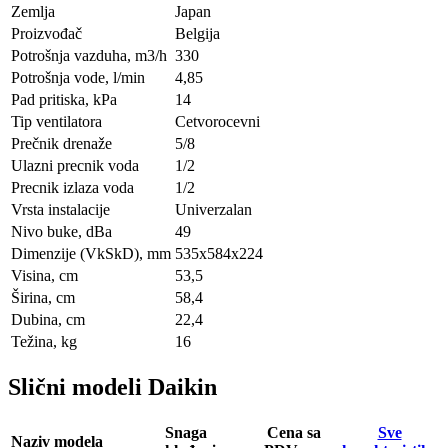
Zemlja
Japan
Proizvođač
Belgija
Potrošnja vazduha, m3/h
330
Potrošnja vode, l/min
4,85
Pad pritiska, kPa
14
Tip ventilatora
Cetvorocevni
Prečnik drenaže
5/8
Ulazni precnik voda
1/2
Precnik izlaza voda
1/2
Vrsta instalacije
Univerzalan
Nivo buke, dBa
49
Dimenzije (VkSkD), mm
535х584х224
Visina, сm
53,5
Širina, сm
58,4
Dubina, сm
22,4
Težina, kg
16
Slični modeli Daikin
Snaga
Cena sa
Sve
Naziv modela