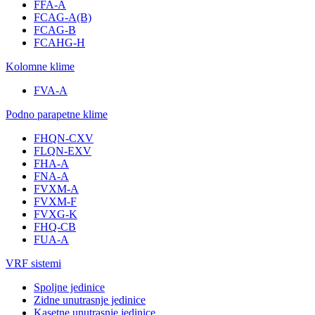
FFA-A
FCAG-A(B)
FCAG-B
FCAHG-H
Kolomne klime
FVA-A
Podno parapetne klime
FHQN-CXV
FLQN-EXV
FHA-A
FNA-A
FVXM-A
FVXM-F
FVXG-K
FHQ-CB
FUA-A
VRF sistemi
Spoljne jedinice
Zidne unutrasnje jedinice
Kasetne unutrasnje jedinice