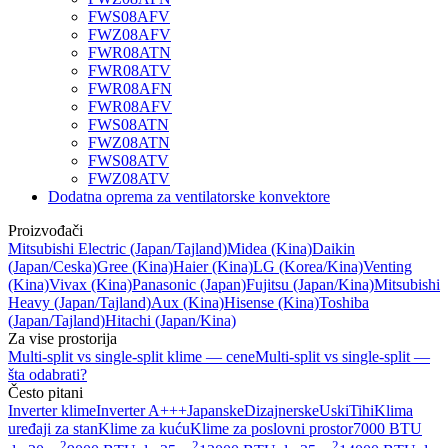
FWS08AFV
FWZ08AFV
FWR08ATN
FWR08ATV
FWR08AFN
FWR08AFV
FWS08ATN
FWZ08ATN
FWS08ATV
FWZ08ATV
Dodatna oprema za ventilatorske konvektore
Proizvođači
Mitsubishi Electric
(Japan/Tajland)
Midea
(Kina)
Daikin
(Japan/Ceska)
Gree
(Kina)
Haier
(Kina)
LG
(Korea/Kina)
Venting
(Kina)
Vivax
(Kina)
Panasonic
(Japan)
Fujitsu
(Japan/Kina)
Mitsubishi
Heavy
(Japan/Tajland)
Aux
(Kina)
Hisense
(Kina)
Toshiba
(Japan/Tajland)
Hitachi
(Japan/Kina)
Za vise prostorija
Multi-split vs single-split klime — cene
Multi-split vs single-split —
šta odabrati?
Često pitani
Inverter klime
Inverter A+++
Japanske
Dizajnerske
Uski
Tihi
Klima
uređaji za stan
Klime za kuću
Klime za poslovni prostor
7000 BTU
2
2
2