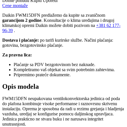
Dobite ponudu
Kupiti
Uporedi
Cene montaže
Daikin FWM15DFN predlažemo da kupite sa zvaničnom
garancijom 2 godine
. Konsultacije o klima uređajima i drugoj
klimatskoj opremi Daikin možete dobiti pozivom na
+381
62 177-
96-39
.
Dostava i plaćanje:
po tarifi kurirske službe. Načini plaćanja:
gotovina, bezgotovinsko plaćanje.
Za pravna lica:
Plaćanje sa PDV bezgotovinom bez naknade.
Kompletiramo vaš objekat sa svim potrebnim zahtevima.
Pripremimo prateće dokumente.
Opis modela
FWM15DFN neupakovana ventilokonvektorska jedinica od poda
do plafona kombinuje visoke performanse i raznovrsnu skrivenu
instalaciju. Oprema je sposobna da radi u rezimu grejanja i hladjenja
vazduha, uredjaj se konfigurise pomocu daljinskog upravljaca.
Jedinica prakticno ne stvara buku i ne narusava integritet
unutrasnjosti.